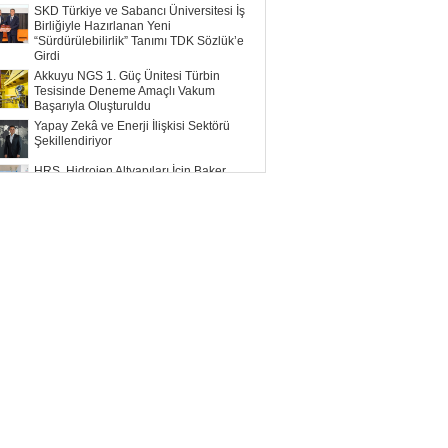
SKD Türkiye ve Sabancı Üniversitesi İş
Birliğiyle Hazırlanan Yeni
“Sürdürülebilirlik” Tanımı TDK Sözlük’e
Girdi
Akkuyu NGS 1. Güç Ünitesi Türbin
Tesisinde Deneme Amaçlı Vakum
Başarıyla Oluşturuldu
Yapay Zekâ ve Enerji İlişkisi Sektörü
Şekillendiriyor
HRS, Hidrojen Altyapıları İçin Baker
Hughes ile Çalışacak