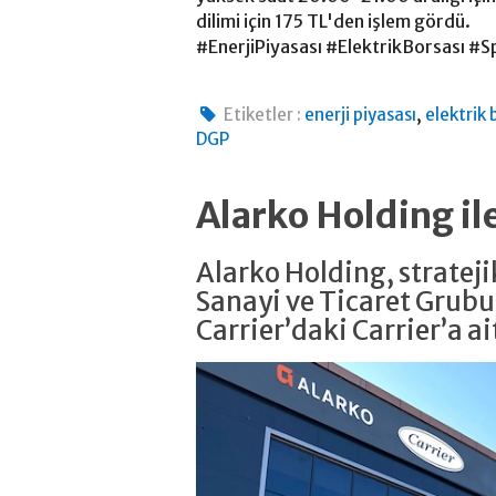
dilimi için 175 TL'den işlem gördü.
#EnerjiPiyasası #ElektrikBorsası #
,
Etiketler :
enerji piyasası
elektrik 
DGP
Alarko Holding il
Alarko Holding, strate
Sanayi ve Ticaret Grubu
Carrier’daki Carrier’a ait