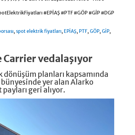
SpotElektrikFiyatları #EPİAŞ #PTF #GÖP #GİP #DGP
,
,
,
,
,
,
borsası
spot elektrik fiyatları
EPİAŞ
PTF
GÖP
GİP
e Carrier vedalaşıyor
jik dönüşüm planları kapsamında
 bünyesinde yer alan Alarko
 payları geri alıyor.