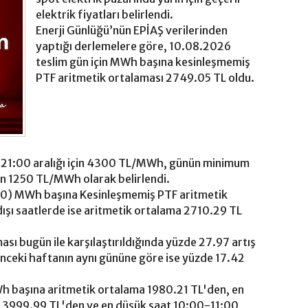
elektrik fiyatları belirlendi.
Enerji Günlüğü’nün EPİAŞ verilerinden
yaptığı derlemelere göre, 10.08.2026
teslim gün için MWh başına kesinleşmemiş
PTF aritmetik ortalaması 2749.05 TL oldu.
21:00 aralığı için 4300 TL/MWh, günün minimum
çin 1250 TL/MWh olarak belirlendi.
00) MWh başına Kesinleşmemiş PTF aritmetik
ışı saatlerde ise aritmetik ortalama 2710.29 TL
ası bugün ile karşılaştırıldığında yüzde 27.97 artış
önceki haftanın aynı gününe göre ise yüzde 17.42
h başına aritmetik ortalama 1980.21 TL'den, en
n 3999.99 TL'den ve en düşük saat 10:00-11:00