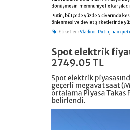
dönüşmesini memnuniyetle karşıladığı
Putin, bütçede yüzde 5 civarında kes
önlenmesi ve devlet şirketlerinde yüz
,
Etiketler :
Vladimir Putin
ham petr
Spot elektrik fiy
2749.05 TL
Spot elektrik piyasasın
geçerli megavat saat (
ortalama Piyasa Takas F
belirlendi.