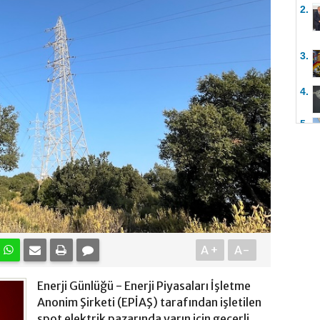
2.
3.
4.
5.
A+
A-
Enerji Günlüğü - Enerji Piyasaları İşletme
Anonim Şirketi (EPİAŞ) tarafından işletilen
spot elektrik pazarında yarın için geçerli