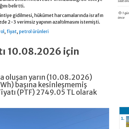
saat ön
nı belirtti.
1 gü
intiye gidilmesi, hükümet harcamalarında israfın
önce
de 2-3 verimsiz yapının azaltılmasını istemişti.
,
,
ol
fiyat
petrol ürünleri
atı 10.08.2026 için
da oluşan yarın (10.08.2026)
MWh) başına kesinleşmemiş
iyatı (PTF) 2749.05 TL olarak
1.