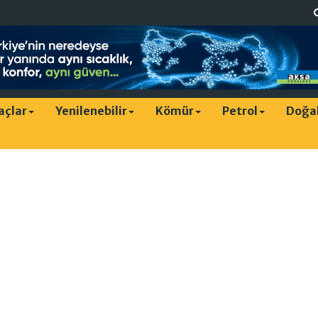
raçlar
Yenilenebilir
Kömür
Petrol
Doğa