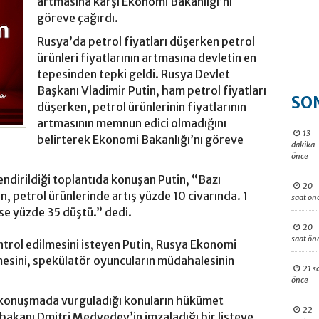
artmasına karşı Ekonomi Bakanlığı’nı
göreve çağırdı.
Rusya’da petrol fiyatları düşerken petrol
ürünleri fiyatlarının artmasına devletin en
tepesinden tepki geldi. Rusya Devlet
Başkanı Vladimir Putin, ham petrol fiyatları
SO
düşerken, petrol ürünlerinin fiyatlarının
artmasının memnun edici olmadığını
13
belirterek Ekonomi Bakanlığı’nı göreve
dakika
önce
endirildiği toplantıda konuşan Putin, “Bazı
20
n, petrol ürünlerinde artış yüzde 10 civarında. 1
saat ön
 ise yüzde 35 düştü.” dedi.
20
saat ön
ontrol edilmesini isteyen Putin, Rusya Ekonomi
emesini, spekülatör oyuncuların müdahalesinin
21 s
önce
ğı konuşmada vurguladığı konuların hükümet
22
bakanı Dmitri Medvedev’in imzaladığı bir listeye