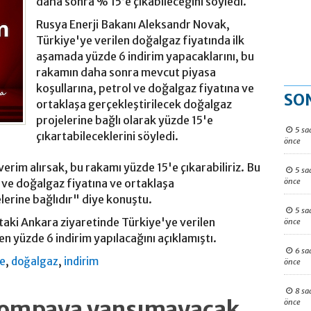
daha sonra % 15’e çıkabileceğini söyledi.
Rusya Enerji Bakanı Aleksandr Novak,
Türkiye'ye verilen doğalgaz fiyatında ilk
aşamada yüzde 6 indirim yapacaklarını, bu
rakamın daha sonra mevcut piyasa
koşullarına, petrol ve doğalgaz fiyatına ve
SO
ortaklaşa gerçekleştirilecek doğalgaz
projelerine bağlı olarak yüzde 15'e
5 sa
çıkartabileceklerini söyledi.
önce
im alırsak, bu rakamı yüzde 15'e çıkarabiliriz. Bu
5 sa
önce
 ve doğalgaz fiyatına ve ortaklaşa
lerine bağlıdır" diye konuştu.
5 sa
'taki Ankara ziyaretinde Türkiye'ye verilen
önce
n yüzde 6 indirim yapılacağını açıklamıştı.
6 sa
,
,
ye
doğalgaz
indirim
önce
8 sa
 pompaya yansımayacak
önce