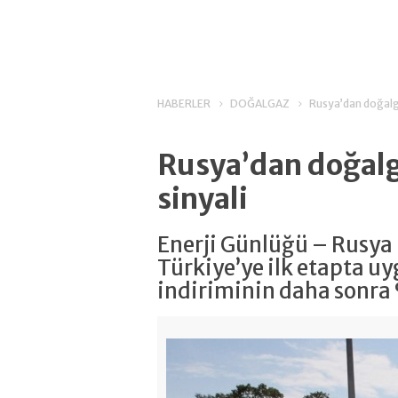
HABERLER
DOĞALGAZ
Rusya’dan doğalga
Rusya’dan doğalg
sinyali
Enerji Günlüğü – Rusya 
Türkiye’ye ilk etapta u
indiriminin daha sonra %