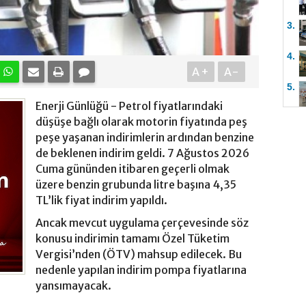
3.
4.
A+
A-
5.
Enerji Günlüğü - Petrol fiyatlarındaki
düşüşe bağlı olarak motorin fiyatında peş
peşe yaşanan indirimlerin ardından benzine
de beklenen indirim geldi. 7 Ağustos 2026
Cuma gününden itibaren geçerli olmak
üzere benzin grubunda litre başına 4,35
TL’lik fiyat indirim yapıldı.
Ancak mevcut uygulama çerçevesinde söz
konusu indirimin tamamı Özel Tüketim
Vergisi’nden (ÖTV) mahsup edilecek. Bu
nedenle yapılan indirim pompa fiyatlarına
yansımayacak.