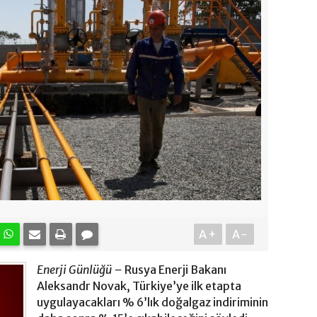
A+
A-
Enerji Günlüğü –
Rusya Enerji Bakanı
Aleksandr Novak, Türkiye’ye ilk etapta
uygulayacakları % 6’lık doğalgaz indiriminin