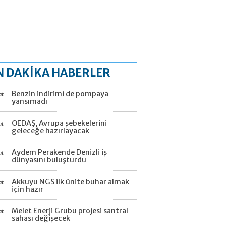
N DAKİKA HABERLER
Benzin indirimi de pompaya
at
yansımadı
OEDAŞ, Avrupa şebekelerini
at
geleceğe hazırlayacak
Aydem Perakende Denizli iş
at
dünyasını buluşturdu
Akkuyu NGS ilk ünite buhar almak
at
için hazır
Melet Enerji Grubu projesi santral
at
sahası değişecek