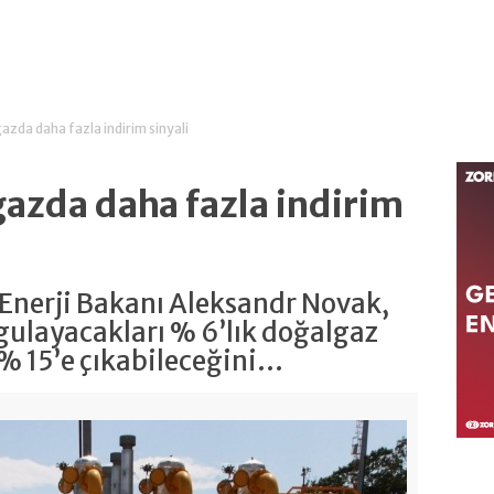
zda daha fazla indirim sinyali
azda daha fazla indirim
Enerji Bakanı Aleksandr Novak,
ygulayacakları % 6’lık doğalgaz
 15’e çıkabileceğini...