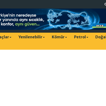
raçlar
Yenilenebilir
Kömür
Petrol
Doğa