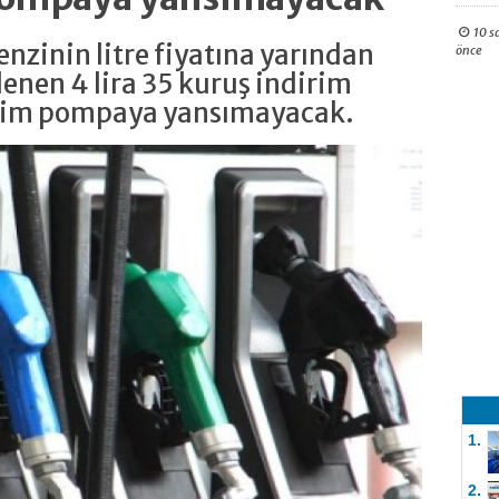
10 s
nzinin litre fiyatına yarından
önce
enen 4 lira 35 kuruş indirim
irim pompaya yansımayacak.
1.
2.