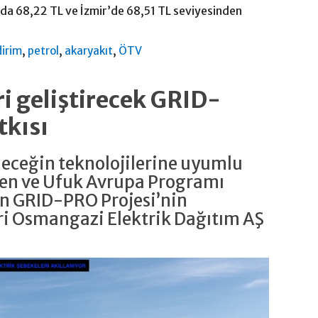
’da 68,22 TL ve İzmir’de 68,51 TL seviyesinden
,
,
,
dirim
petrol
akaryakıt
ÖTV
i geliştirecek GRID-
tkısı
eleceğin teknolojilerine uyumlu
yen ve Ufuk Avrupa Programı
n GRID-PRO Projesi’nin
ri Osmangazi Elektrik Dağıtım AŞ