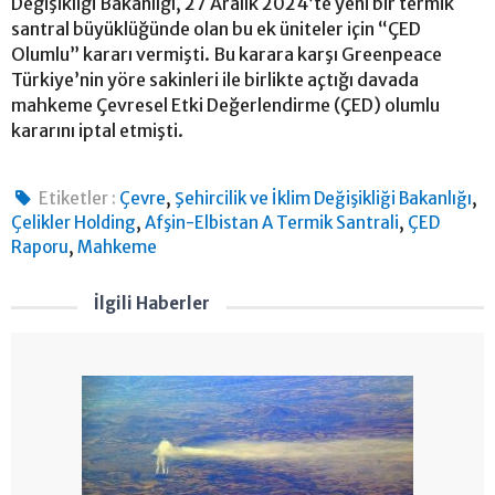
Değişikliği Bakanlığı, 27 Aralık 2024’te yeni bir termik
santral büyüklüğünde olan bu ek üniteler için “ÇED
Olumlu” kararı vermişti. Bu karara karşı Greenpeace
Türkiye’nin yöre sakinleri ile birlikte açtığı davada
mahkeme Çevresel Etki Değerlendirme (ÇED) olumlu
kararını iptal etmişti.
,
,
Etiketler :
Çevre
Şehircilik ve İklim Değişikliği Bakanlığı
,
,
Çelikler Holding
Afşin-Elbistan A Termik Santrali
ÇED
,
Raporu
Mahkeme
İlgili Haberler