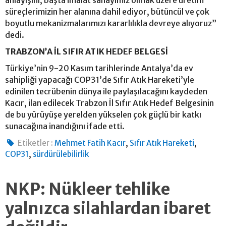
süreçlerimizin her alanına dahil ediyor, bütüncül ve çok
boyutlu mekanizmalarımızı kararlılıkla devreye alıyoruz”
dedi.
TRABZON’A İL SIFIR ATIK HEDEF BELGESİ
Türkiye’nin 9-20 Kasım tarihlerinde Antalya’da ev
sahipliği yapacağı COP31’de Sıfır Atık Hareketi’yle
edinilen tecrübenin dünya ile paylaşılacağını kaydeden
Kacır, ilan edilecek Trabzon İl Sıfır Atık Hedef Belgesinin
de bu yürüyüşe yerelden yükselen çok güçlü bir katkı
sunacağına inandığını ifade etti.
,
,
Etiketler :
Mehmet Fatih Kacır
Sıfır Atık Hareketi
,
COP31
sürdürülebilirlik
NKP: Nükleer tehlike
yalnızca silahlardan ibaret