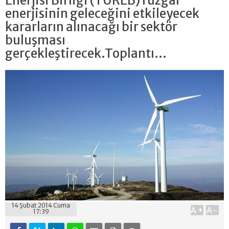
Enerjisi Birliği (TÜREB) rüzgar
enerjisinin geleceğini etkileyecek
kararların alınacağı bir sektör
buluşması
gerçekleştirecek.Toplantı...
14 Şubat 2014 Cuma
A+
A-
17:39