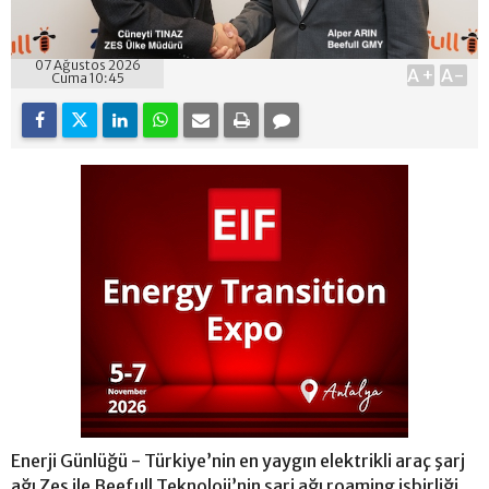
07 Ağustos 2026
A+
A-
Cuma 10:45
Enerji Günlüğü - Türkiye’nin en yaygın elektrikli araç şarj
ağı Zes ile Beefull Teknoloji’nin şarj ağı roaming işbirliği