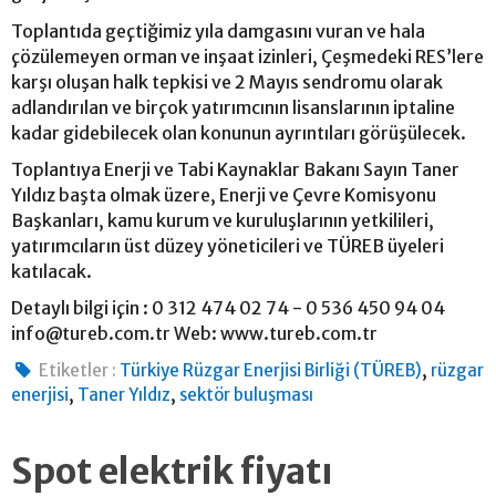
Toplantıda geçtiğimiz yıla damgasını vuran ve hala
çözülemeyen orman ve inşaat izinleri, Çeşmedeki RES’lere
karşı oluşan halk tepkisi ve 2 Mayıs sendromu olarak
adlandırılan ve birçok yatırımcının lisanslarının iptaline
kadar gidebilecek olan konunun ayrıntıları görüşülecek.
Toplantıya Enerji ve Tabi Kaynaklar Bakanı Sayın Taner
Yıldız başta olmak üzere, Enerji ve Çevre Komisyonu
Başkanları, kamu kurum ve kuruluşlarının yetkilileri,
yatırımcıların üst düzey yöneticileri ve TÜREB üyeleri
katılacak.
Detaylı bilgi için : 0 312 474 02 74 - 0 536 450 94 04
info@tureb.com.tr
Web: www.tureb.com.tr
,
Etiketler :
Türkiye Rüzgar Enerjisi Birliği (TÜREB)
rüzgar
,
,
enerjisi
Taner Yıldız
sektör buluşması
Spot elektrik fiyatı