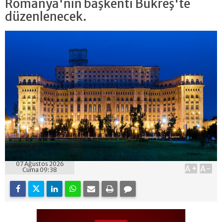
Romanya'nın başkenti Bükreş'te
düzenlenecek.
07 Ağustos 2026
A+
A-
Cuma 09:38