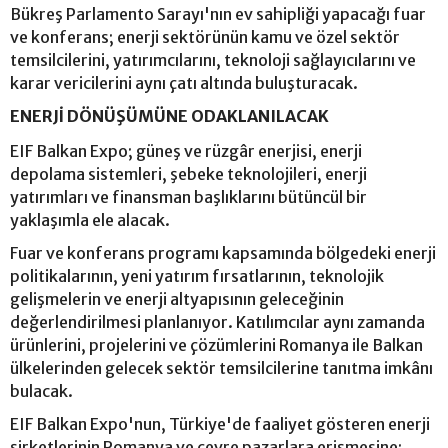
Bükreş Parlamento Sarayı'nın ev sahipliği yapacağı fuar
ve konferans; enerji sektörünün kamu ve özel sektör
temsilcilerini, yatırımcılarını, teknoloji sağlayıcılarını ve
karar vericilerini aynı çatı altında buluşturacak.
ENERJİ DÖNÜŞÜMÜNE ODAKLANILACAK
EIF Balkan Expo; güneş ve rüzgâr enerjisi, enerji
depolama sistemleri, şebeke teknolojileri, enerji
yatırımları ve finansman başlıklarını bütüncül bir
yaklaşımla ele alacak.
Fuar ve konferans programı kapsamında bölgedeki enerji
politikalarının, yeni yatırım fırsatlarının, teknolojik
gelişmelerin ve enerji altyapısının geleceğinin
değerlendirilmesi planlanıyor. Katılımcılar aynı zamanda
ürünlerini, projelerini ve çözümlerini Romanya ile Balkan
ülkelerinden gelecek sektör temsilcilerine tanıtma imkânı
bulacak.
EIF Balkan Expo'nun, Türkiye'de faaliyet gösteren enerji
şirketlerinin Romanya ve çevre pazarlara erişmesine;