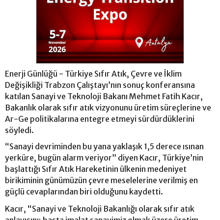
Enerji Günlüğü - Türkiye Sıfır Atık, Çevre ve İklim
Değişikliği Trabzon Çalıştayı’nın sonuç konferansına
katılan Sanayi ve Teknoloji Bakanı Mehmet Fatih Kacır,
Bakanlık olarak sıfır atık vizyonunu üretim süreçlerine ve
Ar-Ge politikalarına entegre etmeyi sürdürdüklerini
söyledi.
“Sanayi devriminden bu yana yaklaşık 1,5 derece ısınan
yerküre, bugün alarm veriyor” diyen Kacır, Türkiye’nin
başlattığı Sıfır Atık Hareketinin ülkenin medeniyet
birikiminin günümüzün çevre meselelerine verilmiş en
güçlü cevaplarından biri olduğunu kaydetti.
Kacır, “Sanayi ve Teknoloji Bakanlığı olarak sıfır atık
anlayışını; başta imalat sanayimiz olmak üzere üretim