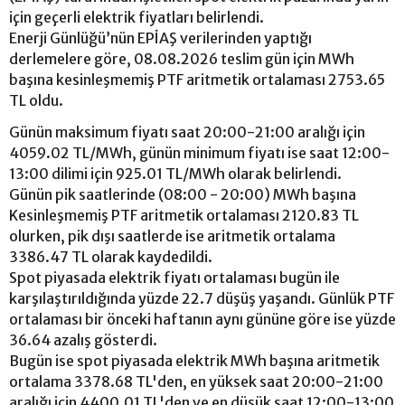
için geçerli elektrik fiyatları belirlendi.
Enerji Günlüğü’nün EPİAŞ verilerinden yaptığı
derlemelere göre, 08.08.2026 teslim gün için MWh
başına kesinleşmemiş PTF aritmetik ortalaması 2753.65
TL oldu.
Günün maksimum fiyatı saat 20:00-21:00 aralığı için
4059.02 TL/MWh, günün minimum fiyatı ise saat 12:00-
13:00 dilimi için 925.01 TL/MWh olarak belirlendi.
Günün pik saatlerinde (08:00 - 20:00) MWh başına
Kesinleşmemiş PTF aritmetik ortalaması 2120.83 TL
olurken, pik dışı saatlerde ise aritmetik ortalama
3386.47 TL olarak kaydedildi.
Spot piyasada elektrik fiyatı ortalaması bugün ile
karşılaştırıldığında yüzde 22.7 düşüş yaşandı. Günlük PTF
ortalaması bir önceki haftanın aynı gününe göre ise yüzde
36.64 azalış gösterdi.
Bugün ise spot piyasada elektrik MWh başına aritmetik
ortalama 3378.68 TL'den, en yüksek saat 20:00-21:00
aralığı için 4400.01 TL'den ve en düşük saat 12:00-13:00