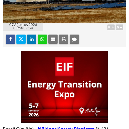
07 Ağustos 2026
A+
A-
Cuma 07:58
Enerji Günlüğü -
Nükleer Karşıtı Platform
(NKP),