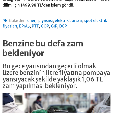
dilimi için 1499.98 TL'den işlem gördü.
,
,
Etiketler :
enerji piyasası
elektrik borsası
spot elektrik
,
,
,
,
,
fiyatları
EPİAŞ
PTF
GÖP
GİP
DGP
Benzine bu defa zam
bekleniyor
Bu gece yarısından geçerli olmak
üzere benzinin litre fiyatına pompaya
yansıyacak şekilde yaklaşık 1,06 TL
zam yapılması bekleniyor.