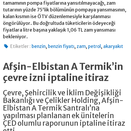
tamamının pompa fiyatlarına yansıtılmayacağı, zam
tutarının yüzde 75'lik bölümünün pompaya yansımasının,
kalan kısmın ise ÖTV düzenlemesiyle karşılanması
öngörülüyor. Bu doğrultuda tüketicilerin ödeyeceği
fiyatlara litre başına yaklaşık 1,06 TL zam yansıması
bekleniyor.
,
,
,
,
Etiketler :
benzin
benzin fiyatı
zam
petrol
akaryakıt
Afşin-Elbistan A Termik’in
çevre izni iptaline itiraz
Çevre, Şehircilik ve İklim Değişikliği
Bakanlığı ve Çelikler Holding, Afşin-
Elbistan A Termik Santralı’na
yapılması planlanan ek ünitelerin
ÇED olumlu raporunun iptaline itiraz
etti.