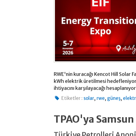
RWE'nin kuracağı Kencot Hill Solar Fa
kWh elektrik üretilmesi hedefleniyor
ihtiyacını karşılayacağı hesaplanıyor
,
,
,
Etiketler :
solar
rwe
güneş
elektr
TPAO'ya Samsun a
Türkiye Petrolleri Anon