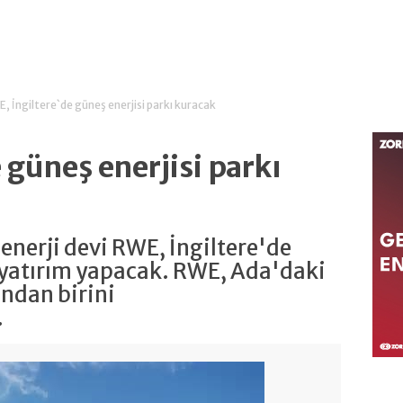
, İngiltere`de güneş enerjisi parkı kuracak
 güneş enerjisi parkı
enerji devi RWE, İngiltere'de
 yatırım yapacak. RWE, Ada'daki
ndan birini
.