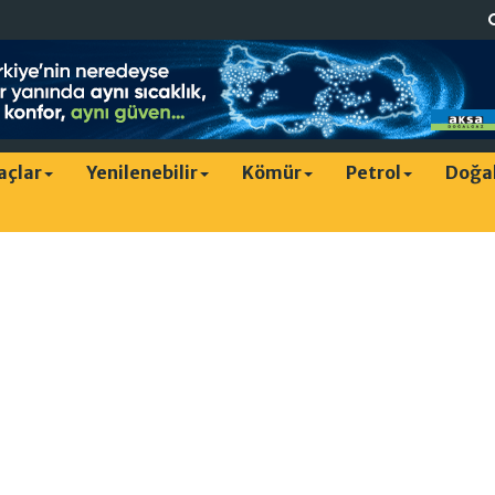
raçlar
Yenilenebilir
Kömür
Petrol
Doğa