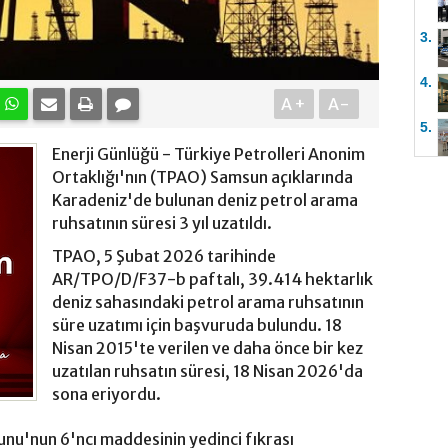
3.
4.
A+
A-
5.
Enerji Günlüğü - Türkiye Petrolleri Anonim
Ortaklığı'nın (TPAO) Samsun açıklarında
Karadeniz'de bulunan deniz petrol arama
ruhsatının süresi 3 yıl uzatıldı.
TPAO, 5 Şubat 2026 tarihinde
AR/TPO/D/F37-b paftalı, 39.414 hektarlık
deniz sahasındaki petrol arama ruhsatının
süre uzatımı için başvuruda bulundu. 18
Nisan 2015'te verilen ve daha önce bir kez
uzatılan ruhsatın süresi, 18 Nisan 2026'da
sona eriyordu.
unu'nun 6'ncı maddesinin yedinci fıkrası