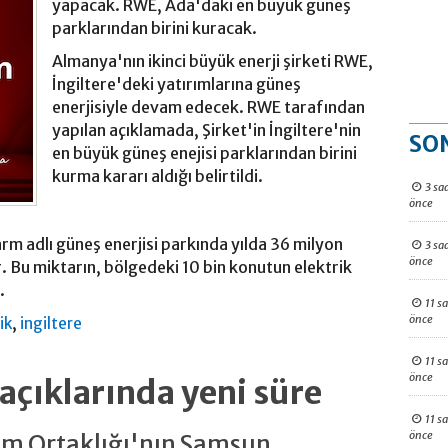
yapacak. RWE, Ada'daki en büyük güneş
parklarından birini kuracak.
Almanya'nın ikinci büyük enerji şirketi RWE,
İngiltere'deki yatırımlarına güneş
enerjisiyle devam edecek. RWE tarafından
yapılan açıklamada, Şirket'in İngiltere'nin
SO
en büyük güneş enejisi parklarından birini
kurma kararı aldığı belirtildi.
3 sa
önce
rm adlı güneş enerjisi parkında yılda 36 milyon
3 sa
önce
. Bu miktarın, bölgedeki 10 bin konutun elektrik
.
11 s
önce
,
ik
ingiltere
11 s
önce
çıklarında yeni süre
11 s
önce
im Ortaklığı'nın Samsun