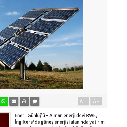
A+
A-
Enerji Günlüğü - Alman enerji devi RWE,
İngiltere'de güneş enerjisi alanında yatırım