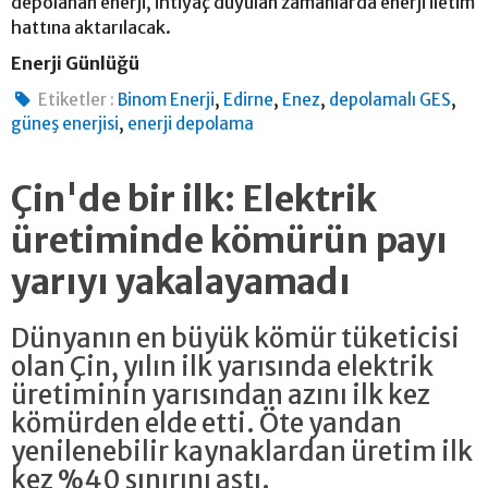
depolanan enerji, ihtiyaç duyulan zamanlarda enerji iletim
hattına aktarılacak.
Enerji Günlüğü
,
,
,
,
Etiketler :
Binom Enerji
Edirne
Enez
depolamalı GES
,
güneş enerjisi
enerji depolama
Çin'de bir ilk: Elektrik
üretiminde kömürün payı
yarıyı yakalayamadı
Dünyanın en büyük kömür tüketicisi
olan Çin, yılın ilk yarısında elektrik
üretiminin yarısından azını ilk kez
kömürden elde etti. Öte yandan
yenilenebilir kaynaklardan üretim ilk
kez %40 sınırını aştı.