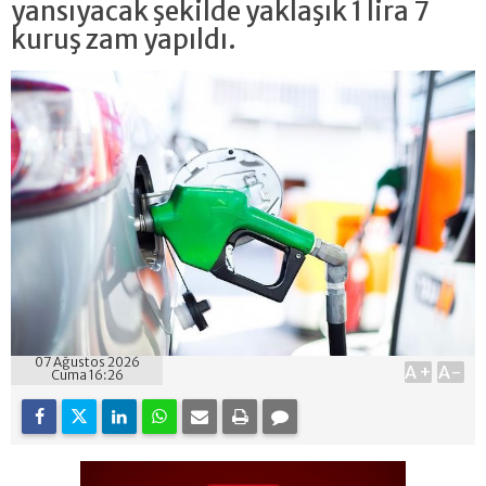
yansıyacak şekilde yaklaşık 1 lira 7
kuruş zam yapıldı.
07 Ağustos 2026
A+
A-
Cuma 16:26