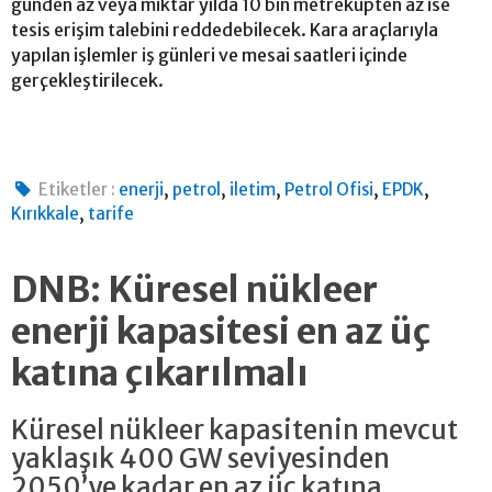
günden az veya miktar yılda 10 bin metreküpten az ise
tesis erişim talebini reddedebilecek. Kara araçlarıyla
yapılan işlemler iş günleri ve mesai saatleri içinde
gerçekleştirilecek.
,
,
,
,
,
Etiketler :
enerji
petrol
iletim
Petrol Ofisi
EPDK
,
Kırıkkale
tarife
DNB: Küresel nükleer
enerji kapasitesi en az üç
katına çıkarılmalı
Küresel nükleer kapasitenin mevcut
yaklaşık 400 GW seviyesinden
2050’ye kadar en az üç katına