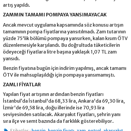
artış yapıldı.
ZAMMIN TAMAMI POMPAYA YANSIMAYACAK
Ancak mevcut uygulama kapsamında söz konusu artışın
tamamının pompa fiyatlarına yansıtılmadı. Zam tutarının
yüzde 75'lik bölümü pompaya yansırken, kalan kısım ÖTV
düzenlemesiyle karşılandı. Bu doğrultuda tüketicilerin
ödeyeceği fiyatlara litre başına yaklaşık 1,07 TL zam
yansıdı.
Benzin fiyatına bugün için indirim yapılmış, ancak tamamı
ÖTV ile mahsuplaşıldığı için pompaya yansımamıştı.
ZAMLI FİYATLAR
Yapılan fiyat artışının ardından benzin fiyatları
İstanbul’da İstanbul'da 68,33 lira, Ankara'da 69,30 lira,
İzmir'de 69,58 lira, doğu illerinde ise 70,93 lira
seviyesinden satılacak. Akaryakıt fiyatları, şehrin yanı
sıra ilçe ve semt bazında da farklılık gösterebiliyor.
,
,
,
,
Etiketler :
benzin
benzin fiyatı
zam
petrol
akaryakıt