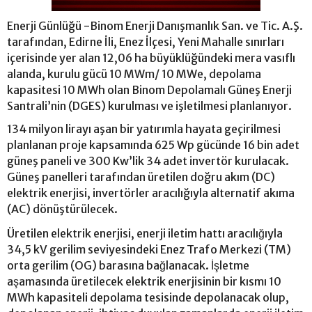
Enerji Günlüğü -Binom Enerji Danışmanlık San. ve Tic. A.Ş.
tarafından, Edirne İli, Enez İlçesi, Yeni Mahalle sınırları
içerisinde yer alan 12,06 ha büyüklüğündeki mera vasıflı
alanda, kurulu gücü 10 MWm/ 10 MWe, depolama
kapasitesi 10 MWh olan Binom Depolamalı Güneş Enerji
Santrali’nin (DGES) kurulması ve işletilmesi planlanıyor.
134 milyon lirayı aşan bir yatırımla hayata geçirilmesi
planlanan proje kapsamında 625 Wp gücünde 16 bin adet
güneş paneli ve 300 Kw’lik 34 adet invertör kurulacak.
Güneş panelleri tarafından üretilen doğru akım (DC)
elektrik enerjisi, invertörler aracılığıyla alternatif akıma
(AC) dönüştürülecek.
Üretilen elektrik enerjisi, enerji iletim hattı aracılığıyla
34,5 kV gerilim seviyesindeki Enez Trafo Merkezi (TM)
orta gerilim (OG) barasına bağlanacak. İşletme
aşamasında üretilecek elektrik enerjisinin bir kısmı 10
MWh kapasiteli depolama tesisinde depolanacak olup,