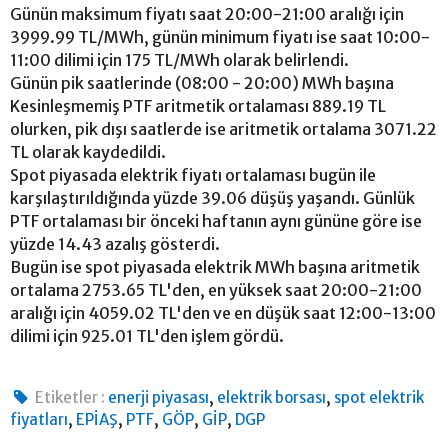
Günün maksimum fiyatı saat 20:00-21:00 aralığı için
3999.99 TL/MWh, günün minimum fiyatı ise saat 10:00-
11:00 dilimi için 175 TL/MWh olarak belirlendi.
Günün pik saatlerinde (08:00 - 20:00) MWh başına
Kesinleşmemiş PTF aritmetik ortalaması 889.19 TL
olurken, pik dışı saatlerde ise aritmetik ortalama 3071.22
TL olarak kaydedildi.
Spot piyasada elektrik fiyatı ortalaması bugün ile
karşılaştırıldığında yüzde 39.06 düşüş yaşandı. Günlük
PTF ortalaması bir önceki haftanın aynı gününe göre ise
yüzde 14.43 azalış gösterdi.
Bugün ise spot piyasada elektrik MWh başına aritmetik
ortalama 2753.65 TL'den, en yüksek saat 20:00-21:00
aralığı için 4059.02 TL'den ve en düşük saat 12:00-13:00
dilimi için 925.01 TL'den işlem gördü.
,
,
Etiketler :
enerji piyasası
elektrik borsası
spot elektrik
,
,
,
,
,
fiyatları
EPİAŞ
PTF
GÖP
GİP
DGP