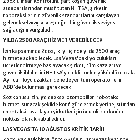
Zoox’u insan kontrolünü şart koşan güvenlik
standartlarından muaf tutan NHTSA, şirketin
robotaksilerinin güvenlik standartlarını karşılayan
geleneksel araçlara eşdeğer bir güvenlik seviyesi
sağladığını vurguladı.
YILDA 2500 ARAÇ HİZMET VEREBİLECEK
İzin kapsamında Zoox, iki yıl içinde yılda 2500 araç
hizmete sokabilecek. Las Vegas’daki yolculukları
ücretlendirmeye başlayacak şirket, tüm kazaları ve
güvenlik ihlallerini NHTSA’ya bildirmekle yükümlü olacak.
Ayrıca filoyu uzaktan denetleyen tüm operatörlerin
ABD’de bulunması gerekecek.
Söz konusu izin, geleneksel otomobilleri robotaksi
hizmeti sunacak şekilde konfigüre etmek yerine, sıfırdan
robotaksi tasarlayan şirketler için önemli bir dönüm
noktası olarak kabul edildi.
LAS VEGAS’TA 10 AĞUSTOS KRİTİK TARİH
Zoox, yaklaşık bir yıl önce ABD’nin Las Vegas kentinde