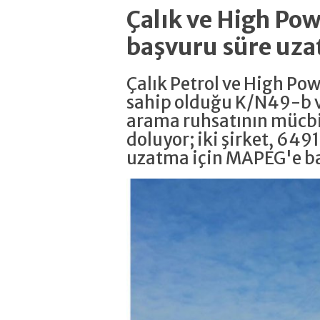
Çalık ve High P
başvuru süre uza
Çalık Petrol ve High Po
sahip olduğu K/N49-b v
arama ruhsatının mücbi
doluyor; iki şirket, 6491
uzatma için MAPEG'e b