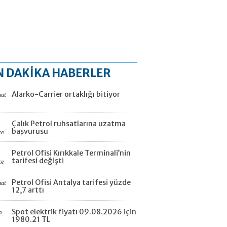
N DAKİKA HABERLER
Alarko-Carrier ortaklığı bitiyor
aat
Çalık Petrol ruhsatlarına uzatma
başvurusu
ce
Petrol Ofisi Kırıkkale Terminali’nin
tarifesi değişti
ce
Petrol Ofisi Antalya tarifesi yüzde
aat
12,7 arttı
Spot elektrik fiyatı 09.08.2026 için
n
1980.21 TL