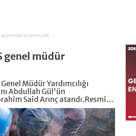
 genel müdür yardımcısı oldu
Ş genel müdür
 Genel Müdür Yardımcılığı
nı Abdullah Gül'ün
rahim Said Arınç atandı.Resmi...