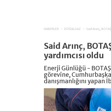
HABERLER
DOĞALGAZ
Said Arınç, BOTAŞ
Said Arınç, BOTA
yardımcısı oldu
Enerji Günlüğü - BOTAŞ
görevine, Cumhurbaşka
danışmanlığını yapan İb