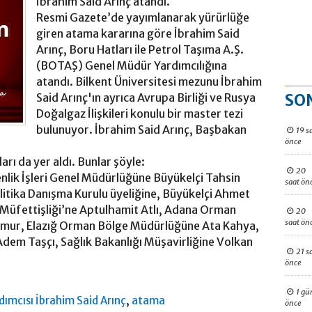
İbrahim Said Arınç atandı.
Resmi Gazete’de yayımlanarak yürürlüğe
giren atama kararına göre İbrahim Said
Arınç, Boru Hatları ile Petrol Taşıma A.Ş.
(BOTAŞ) Genel Müdür Yardımcılığına
atandı. Bilkent Üniversitesi mezunu İbrahim
SO
Said Arınç'ın ayrıca Avrupa Birliği ve Rusya
Doğalgaz İlişkileri konulu bir master tezi
bulunuyor. İbrahim Said Arınç, Başbakan
19 s
önce
ı da yer aldı. Bunlar şöyle:
20
enlik İşleri Genel Müdürlüğüne Büyükelçi Tahsin
saat ön
Politika Danışma Kurulu üyeliğine, Büyükelçi Ahmet
i Müfettişliği’ne Aptulhamit Atlı, Adana Orman
20
saat ön
mur, Elazığ Orman Bölge Müdürlüğüne Ata Kahya,
dem Taşçı, Sağlık Bakanlığı Müşavirliğine Volkan
21 s
önce
1 gü
,
ımcısı İbrahim Said Arınç
atama
önce