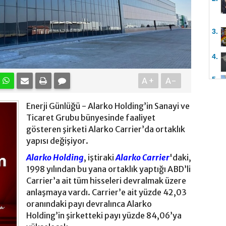
3.
4.
5.
A+
A-
Enerji Günlüğü - Alarko Holding’in Sanayi ve
Ticaret Grubu bünyesinde faaliyet
gösteren şirketi Alarko Carrier’da ortaklık
yapısı değişiyor.
Alarko Holding
, iştiraki
Alarko Carrier
'daki,
1998 yılından bu yana ortaklık yaptığı ABD’li
Carrier’a ait tüm hisseleri devralmak üzere
anlaşmaya vardı. Carrier’e ait yüzde 42,03
oranındaki payı devralınca Alarko
Holding’in şirketteki payı yüzde 84,06’ya