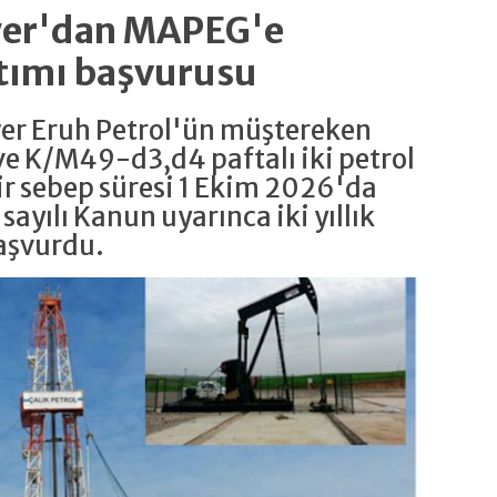
ower'dan MAPEG'e
tımı başvurusu
wer Eruh Petrol'ün müştereken
e K/M49-d3,d4 paftalı iki petrol
r sebep süresi 1 Ekim 2026'da
 sayılı Kanun uyarınca iki yıllık
aşvurdu.