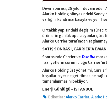
Devir sonrası, 28 yıldır devam eden A
Alarko Holding bünyesindeki Sanayi 
varlığını kendi markasıyla ve yeni h
Ortaklık yapısındaki değişim sürec
ürünlerin günlük operasyonları, üret
Alarko Carrier tarafından sağlanm
SATIŞ SONRASI, CARRIER’A EMA
Sonrasında Carrier ve
Toshiba
markal
faaliyetlerin sorumluluğu Carrier'ın 
Alarko Holding üst yönetimi, Carrier’
koşulların yerine getirilmesine bağl
tamamlanmasını bekliyor.
Enerji Günlüğü - İSTANBUL
,
Etiketler :
Alarko Carrier
Alarko H