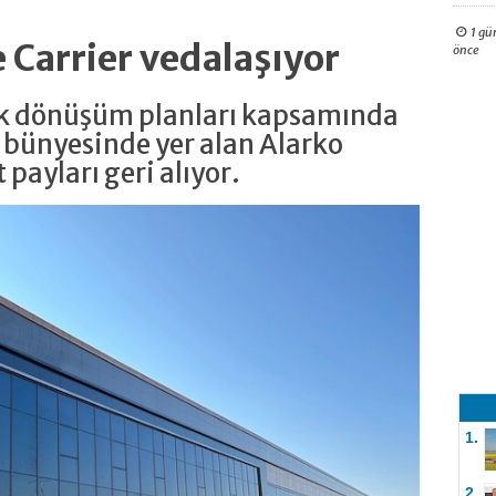
1 gü
e Carrier vedalaşıyor
önce
jik dönüşüm planları kapsamında
 bünyesinde yer alan Alarko
 payları geri alıyor.
1.
2.