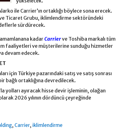
yükselecek.
larko ile Carrier’ın ortaklığı böylece sona erecek.
ve Ticaret Grubu, iklimlendirme sektöründeki
edeflerle sürdürecek.
i tamamlanana kadar
Carrier
ve Toshiba markalı tüm
im faaliyetleri ve müşterilerine sunduğu hizmetler
aya devam edecek.
NET
arı için Türkiye pazarındaki satış ve satış sonrası
bir bağlı ortaklığına devredilecek.
la yolları ayıracak hisse devir işleminin, olağan
ı olarak 2026 yılının dördüncü çeyreğinde
,
,
olding
Carrier
iklimlendirme