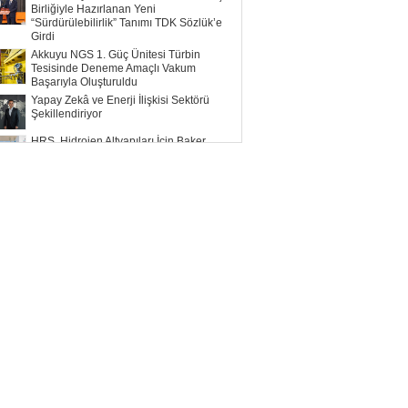
Birliğiyle Hazırlanan Yeni
“Sürdürülebilirlik” Tanımı TDK Sözlük’e
Girdi
Akkuyu NGS 1. Güç Ünitesi Türbin
Tesisinde Deneme Amaçlı Vakum
Başarıyla Oluşturuldu
Yapay Zekâ ve Enerji İlişkisi Sektörü
Şekillendiriyor
HRS, Hidrojen Altyapıları İçin Baker
Hughes ile Çalışacak