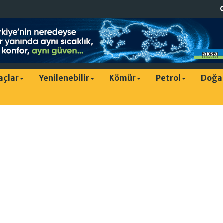
raçlar
Yenilenebilir
Kömür
Petrol
Doğa