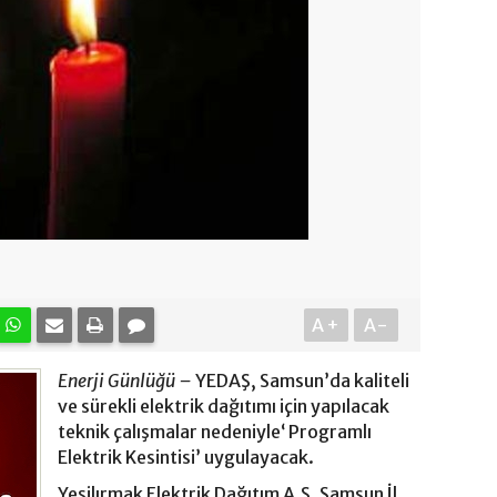
A+
A-
Enerji Günlüğü –
YEDAŞ, Samsun’da kaliteli
ve sürekli elektrik dağıtımı için yapılacak
teknik çalışmalar nedeniyle‘ Programlı
Elektrik Kesintisi’ uygulayacak.
Yeşilırmak Elektrik Dağıtım A.Ş. Samsun İl