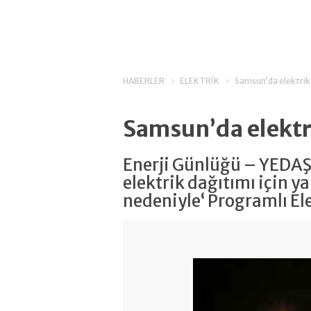
HABERLER
ELEKTRİK
Samsun’da elektrik 
Samsun’da elektri
Enerji Günlüğü – YEDAŞ,
elektrik dağıtımı için y
nedeniyle‘ Programlı Elek