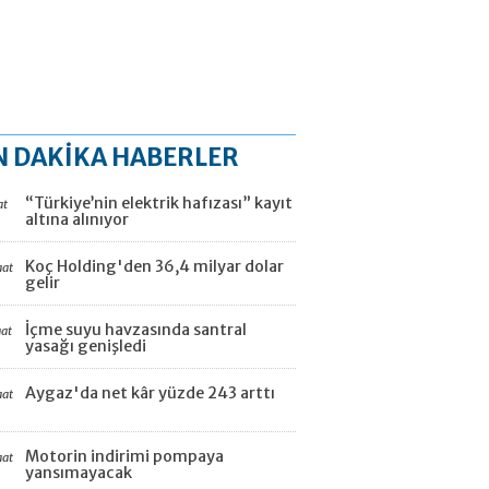
N DAKİKA HABERLER
“Türkiye’nin elektrik hafızası” kayıt
at
altına alınıyor
Koç Holding'den 36,4 milyar dolar
aat
gelir
İçme suyu havzasında santral
aat
yasağı genişledi
Aygaz'da net kâr yüzde 243 arttı
aat
Motorin indirimi pompaya
aat
yansımayacak