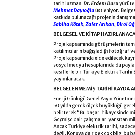
tarihi uzmanı
Dr. Erdem Duru
yürütec
Mehmet Dayıoğlu
üstleniyor. Belgese
katkıda bulunacağı projenin danışma
Sabiha Kötek
,
Zafer Arıkan
,
Birol O
BELGESEL VE KİTAP HAZIRLANAC
Proje kapsamında görüşmelerin tam de
katılımcıların bağışladığı fotoğraf ve
Proje kapsamında elde edilecek kayıtl
sosyal medya hesaplarında da payla
kesitlerle bir Türkiye Elektrik Tarihi 
yayımlanacak.
BELGELENMEMİŞ TARİHİ KAYDA 
Enerji Günlüğü Genel Yayın Yönetme
50 yılda gerek ölçek büyüklüğü gereks
belirterek “Bu başarı hikayesinde mi
Geçmişe dair çalışmaları yansıtan mil
Ancak Türkiye elektrik tarihi, sadec
değil. Konuya dair pek çok bilgi bu ba