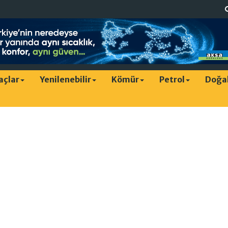
raçlar
Yenilenebilir
Kömür
Petrol
Doğa