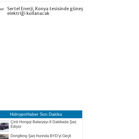
Sertel Enerji, Konya tesisinde güneş
aat
elektriği kullanacak
HidrojenHaber
Son Dakika
Çinli Hongqi Bataryayı 8 Dakikada Şarj
Ediyor
Dongfeng Şarj Hızında BYD’yi Geçti