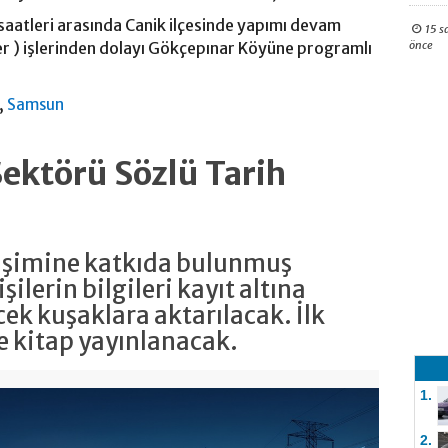
aatleri arasında Canik ilçesinde yapımı devam
15 s
önce
er ) işlerinden dolayı Gökçepınar Köyüne programlı
,
Samsun
Sektörü Sözlü Tarih
lişimine katkıda bulunmuş
şilerin bilgileri kayıt altına
cek kuşaklara aktarılacak. İlk
de kitap yayınlanacak.
1.
2.