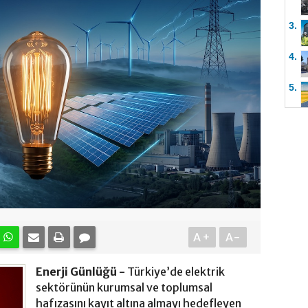
3.
4.
5.
A+
A-
Enerji Günlüğü -
Türkiye’de elektrik
sektörünün kurumsal ve toplumsal
hafızasını kayıt altına almayı hedefleyen