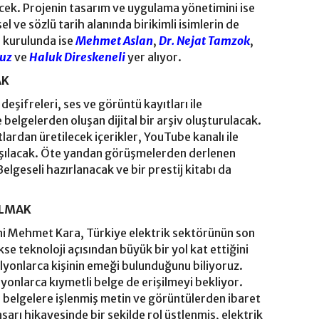
ek. Projenin tasarım ve uygulama yönetimini ise
l ve sözlü tarih alanında birikimli isimlerin de
 kurulunda ise
Mehmet Aslan
,
Dr. Nejat Tamzok
,
ğuz
ve
Haluk Direskeneli
yer alıyor.
AK
şifreleri, ses ve görüntü kayıtları ile
 belgelerden oluşan dijital bir arşiv oluşturulacak.
ardan üretilecek içerikler, YouTube kanalı ile
şılacak. Öte yandan görüşmelerden derlenen
Belgeseli hazırlanacak ve bir prestij kitabı da
ALMAK
ni Mehmet Kara, Türkiye elektrik sektörünün son
e teknoloji açısından büyük bir yol kat ettiğini
lyonlarca kişinin emeği bulunduğunu biliyoruz.
yonlarca kıymetli belge de erişilmeyi bekliyor.
e belgelere işlenmiş metin ve görüntülerden ibaret
şarı hikayesinde bir şekilde rol üstlenmiş, elektrik