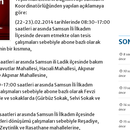
Koordinatörlüğünden yapılan açıklamaya
göre:
(22-23).02.2014 tarihlerinde 08:30-17:00
saatleri arasında Samsun İli İlkadım
İlçesinde devam etmekte olan tesis
SO
çalışmaları sebebiyle abone bazlı olarak
in bir kısmına,
8 sa
önce
atleri arasında Samsun ili Ladik ilçesinde bakım
vutlar Mahallesi, Hacıali Mahallesi, Akpınar
10 s
e Akpınar Mahallesine,
önce
17:00 saatleri arasında Samsun İli İlkadım
13 s
alışmaları sebebiyle abone bazlı olarak Fevzi
önce
e ve sokaklarda (Gürbüz Sokak, Selvi Sokak ve
14 s
önce
atleri arasında Samsun İli İlkadım ilçesinde
eri dönüşümü çalışmaları sebebiyle Reşadiye,
15 s
önce
Zeytinlik ve Rasathane mahallelerine,