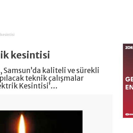
kesintisi
k kesintisi
 Samsun’da kaliteli ve sürekli
apılacak teknik çalışmalar
trik Kesintisi’...