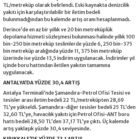
TL/metreküp olarak belirlendi. Eski kaynakta denizcilik
yakıtı için karşılaştırılabilir bir iletim bedeli
bulunmadığından bu kalemde artış oranı hesaplanmadı.
Derince’de en az bir yıllık ve 20 bin metreküplük
depolama hizmeti sözleşmesi bulunması halinde yıllık 100
bin-250 bin metreküp teslimlerde yüzde 6, 250 bin-375
bin metreküp aralığında yüzde 11, 375 bin metreküp
üzerinde ise yüzde 13,5 indirim uygulanacak. İndirimler yıl
içinde boru hattından iletilen yakıtın tamamına
uygulanacak.
ANTALYA’DA YÜZDE 30,4 ARTIŞ
Antalya Terminali’nde Şamandıra-Petrol Ofisi Tesisi ve
tesisler arası iletim bedeli 22 TL/metreküpten 28,69
TL’ye yükseldi. Şamandıra-diğer tesisler bedeli 25 TL’den
32,60 TL’ye, havacılık yakıtı için Petrol Ofisi-ANT boru
hattı bedeli 28,50 TL’den 37,17 TL’ye çıktı. Üç kalemde
artış yaklaşık yüzde 30,4 seviyesinde.
KIRIKKALE’DE YÜZDE 73,1 ARTIŞ