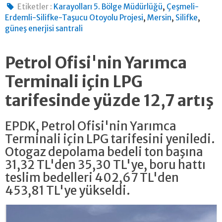
,
Etiketler :
Karayolları 5. Bölge Müdürlüğü
Çeşmeli-
,
,
,
Erdemli-Silifke-Taşucu Otoyolu Projesi
Mersin
Silifke
güneş enerjisi santrali
Petrol Ofisi'nin Yarımca
Terminali için LPG
tarifesinde yüzde 12,7 artış
EPDK, Petrol Ofisi'nin Yarımca
Terminali için LPG tarifesini yeniledi.
Otogaz depolama bedeli ton başına
31,32 TL'den 35,30 TL'ye, boru hattı
teslim bedelleri 402,67 TL'den
453,81 TL'ye yükseldi.