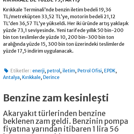
Kırıkkale Terminali’nde benzin iletim bedeli 19,36
TL/metreküpten 33,52 TL’ye, motorin bedeli 21,12
TL’den 36,57 TL’ye yükseldi. Her iki üründe artış yaklaşık
yüzde 73,1 seviyesinde. Yeni tarifede yıllık 50 bin-200
bin ton teslimlerde yüzde 10, 200 bin-300 bin ton
aralığında yüzde 15, 300 bin ton üzerindeki teslimlerde
yüzde 17,5 indirim uygulanacak.
,
,
,
,
,
Etiketler :
enerji
petrol
iletim
Petrol Ofisi
EPDK
,
,
Antalya
Kırıkkale
Derince
Benzine zam kesinleşti
Akaryakıt türlerinden benzine
beklenen zam geldi. Benzinin pompa
fiyatına yarından itibaren 1 lira 56