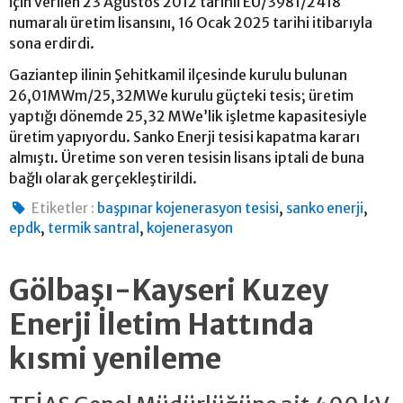
için verilen 23 Ağustos 2012 tarihli EÜ/3981/2418
numaralı üretim lisansını, 16 Ocak 2025 tarihi itibarıyla
sona erdirdi.
Gaziantep ilinin Şehitkamil ilçesinde kurulu bulunan
26,01MWm/25,32MWe kurulu güçteki tesis; üretim
yaptığı dönemde 25,32 MWe’lik işletme kapasitesiyle
üretim yapıyordu. Sanko Enerji tesisi kapatma kararı
almıştı. Üretime son veren tesisin lisans iptali de buna
bağlı olarak gerçekleştirildi.
,
,
Etiketler :
başpınar kojenerasyon tesisi
sanko enerji
,
,
epdk
termik santral
kojenerasyon
Gölbaşı-Kayseri Kuzey
Enerji İletim Hattında
kısmi yenileme