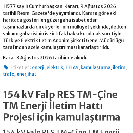
11577 sayılı Cumhurbaşkanı Kararı, 9 Ağustos 2026
tarihli Resmi Gazete'de yayımlandı. Karara göre ekli
haritada gösterilen güzergaha isabet eden
taşınmazlarda direk yerlerinin mülkiyet şeklinde, iletken
salınım gabarisinin ise irtifak hakkı kurulmak suretiyle
Türkiye Elektrik İletim Anonim Şirketi Genel Müdürlüğü
tarafından acele kamulaştırılması kararlaştırıldı.
Karar 8 Ağustos 2026 tarihinde alındı.
,
,
,
,
,
Etiketler :
enerji
elektrik
TEİAŞ
kamulaştırma
iletim
,
trafo
enerjihat
154 kV Falp RES TM-Çine
TM Enerji İletim Hattı
Projesi için kamulaştırma
154 kV Falp RES TM-Çine TM Enerji