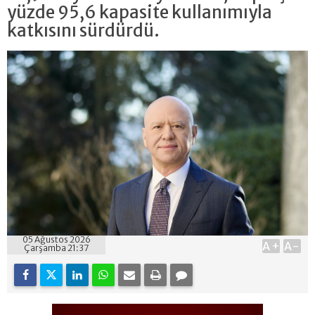
yüzde 95,6 kapasite kullanımıyla
katkısını sürdürdü.
05 Ağustos 2026
A+
A-
Çarşamba 21:37