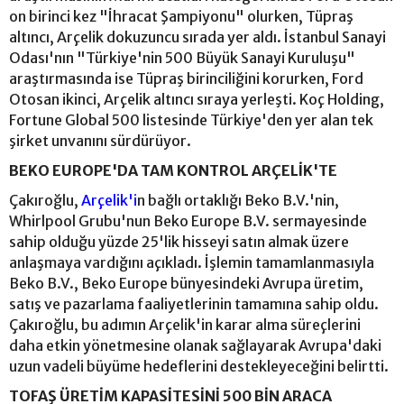
on birinci kez "İhracat Şampiyonu" olurken, Tüpraş
altıncı, Arçelik dokuzuncu sırada yer aldı. İstanbul Sanayi
Odası'nın "Türkiye'nin 500 Büyük Sanayi Kuruluşu"
araştırmasında ise Tüpraş birinciliğini korurken, Ford
Otosan ikinci, Arçelik altıncı sıraya yerleşti. Koç Holding,
Fortune Global 500 listesinde Türkiye'den yer alan tek
şirket unvanını sürdürüyor.
BEKO EUROPE'DA TAM KONTROL ARÇELİK'TE
Çakıroğlu,
Arçelik'i
n bağlı ortaklığı Beko B.V.'nin,
Whirlpool Grubu'nun Beko Europe B.V. sermayesinde
sahip olduğu yüzde 25'lik hisseyi satın almak üzere
anlaşmaya vardığını açıkladı. İşlemin tamamlanmasıyla
Beko B.V., Beko Europe bünyesindeki Avrupa üretim,
satış ve pazarlama faaliyetlerinin tamamına sahip oldu.
Çakıroğlu, bu adımın Arçelik'in karar alma süreçlerini
daha etkin yönetmesine olanak sağlayarak Avrupa'daki
uzun vadeli büyüme hedeflerini destekleyeceğini belirtti.
TOFAŞ ÜRETİM KAPASİTESİNİ 500 BİN ARACA