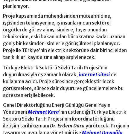
planlanıyor.
Proje kapsamında mühendisinden müteahhidine,
işçisinden teknisyenine, iş insanlarından sektörel
örgütlerde görev almış isimlere, taşeronundan
teknikerine, eski bakanından bürokratına kadar uzanan
geniş bir kesimden isimlerle görüşülmesi planlanıyor.
Proje ile Türkiye’nin elektrik sektörüne dair birinci elden
tanıklıkları kayıt altına alınıp arşivlenecek.
Türkiye Elektrik Sektörü Sözlü Tarih Projesi’nin
duyurulmasıyla eş zamanlı olarak,
internet sitesi
de
kullanıma açıldı. Proje süresince gerçekleştirilecek
görüşmelere, sürece dair duyuru ve güncellemelere bu
adresten erişilebilecek.
Genel Direktörlüğünü Enerji Günlüğü Genel Yayın
Yönetmeni
Mehmet Kara
’nın üstlendiği Türkiye Elektrik
Sektörü Sözlü Tarih Projesi’nin koordinatörlüğünü
iletişim tarihi uzmanı
Dr. Erdem Duru
yürütecek. Projenin
tasarım ve uygulama yönetimini ise
Mehmet Dayıoğlu