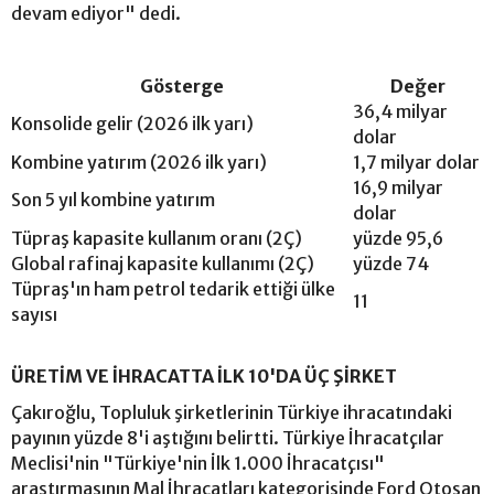
devam ediyor" dedi.
Gösterge
Değer
36,4 milyar
Konsolide gelir (2026 ilk yarı)
dolar
Kombine yatırım (2026 ilk yarı)
1,7 milyar dolar
16,9 milyar
Son 5 yıl kombine yatırım
dolar
Tüpraş kapasite kullanım oranı (2Ç)
yüzde 95,6
Global rafinaj kapasite kullanımı (2Ç)
yüzde 74
Tüpraş'ın ham petrol tedarik ettiği ülke
11
sayısı
ÜRETİM VE İHRACATTA İLK 10'DA ÜÇ ŞİRKET
Çakıroğlu, Topluluk şirketlerinin Türkiye ihracatındaki
payının yüzde 8'i aştığını belirtti. Türkiye İhracatçılar
Meclisi'nin "Türkiye'nin İlk 1.000 İhracatçısı"
araştırmasının Mal İhracatları kategorisinde Ford Otosan