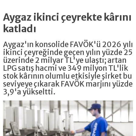
Aygaz ikinci çeyrekte kârını
katladı
Aygaz'ın konsolide FAVÖK'ü 2026 yılı
ikinci çeyreğinde geçen yılın yüzde 25
üzerinde 2 milyar TL'ye ulaştı; artan
LPG satış hacmi ve 349 milyon TL'lik
stok kârının olumlu etkisiyle şirket bu
seviyeye çıkarak FAVÖK marjını yüzde
3,9'a yükseltti.