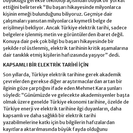
büyüklüğü gerekse teknoloji açısından büyük bir yol kat
ettiğini belirterek “Bu başarı hikayesinde milyonlarca
kişinin emeği bulunduğunu biliyoruz. Geçmişe dair
çalışmaları yansıtan milyonlarca kıymetli belge de
erişilmeyi bekliyor. Ancak Türkiye elektrik tarihi, sadece
belgelere işlenmiş metin ve görüntülerden ibaret değil.
Konuya dair pek çok bilgi bu başarı hikayesinde bir
şekilde rol üstlenmiş, elektrik tarihinin kritik aşamalarına
dair tanıklık etmiş kişilerin hafızasında yaşıyor” dedi.
KAPSAMLI BİR ELEKTRİK TARİHİ İÇİN
Son yıllarda, Türkiye elektrik tarihine gerek akademik
çevrelerden gerekse diğer araştırmacılardan artan bir
ilginin göze çarptığını ifade eden Mehmet Kara şunları
söyledi: “Günümüzde ve gelecekte akademisyenler başta
olmak üzere genelde Türkiye ekonomi tarihine, özelde de
Türkiye enerji ve elektrik tarihine ilgi duyanların, daha
kapsamlı ve daha sağlıklı bir elektrik tarihi
yazabilmelerine katkı için bu bilgilerin hafızalardan
kayıtlara aktarılmasında büyük fayda olduğunu