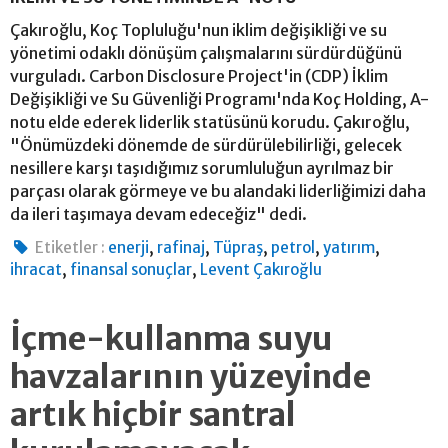
Çakıroğlu, Koç Topluluğu'nun iklim değişikliği ve su
yönetimi odaklı dönüşüm çalışmalarını sürdürdüğünü
vurguladı. Carbon Disclosure Project'in (CDP) İklim
Değişikliği ve Su Güvenliği Programı'nda Koç Holding, A-
notu elde ederek liderlik statüsünü korudu. Çakıroğlu,
"Önümüzdeki dönemde de sürdürülebilirliği, gelecek
nesillere karşı taşıdığımız sorumluluğun ayrılmaz bir
parçası olarak görmeye ve bu alandaki liderliğimizi daha
da ileri taşımaya devam edeceğiz" dedi.
,
,
,
,
,
Etiketler :
enerji
rafinaj
Tüpraş
petrol
yatırım
,
,
ihracat
finansal sonuçlar
Levent Çakıroğlu
İçme-kullanma suyu
havzalarının yüzeyinde
artık hiçbir santral