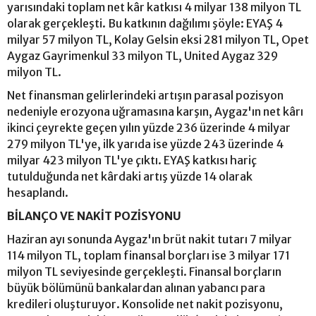
yarısındaki toplam net kâr katkısı 4 milyar 138 milyon TL
olarak gerçekleşti. Bu katkının dağılımı şöyle: EYAŞ 4
milyar 57 milyon TL, Kolay Gelsin eksi 281 milyon TL, Opet
Aygaz Gayrimenkul 33 milyon TL, United Aygaz 329
milyon TL.
Net finansman gelirlerindeki artışın parasal pozisyon
nedeniyle erozyona uğramasına karşın, Aygaz'ın net kârı
ikinci çeyrekte geçen yılın yüzde 236 üzerinde 4 milyar
279 milyon TL'ye, ilk yarıda ise yüzde 243 üzerinde 4
milyar 423 milyon TL'ye çıktı. EYAŞ katkısı hariç
tutulduğunda net kârdaki artış yüzde 14 olarak
hesaplandı.
BİLANÇO VE NAKİT POZİSYONU
Haziran ayı sonunda Aygaz'ın brüt nakit tutarı 7 milyar
114 milyon TL, toplam finansal borçları ise 3 milyar 171
milyon TL seviyesinde gerçekleşti. Finansal borçların
büyük bölümünü bankalardan alınan yabancı para
kredileri oluşturuyor. Konsolide net nakit pozisyonu,