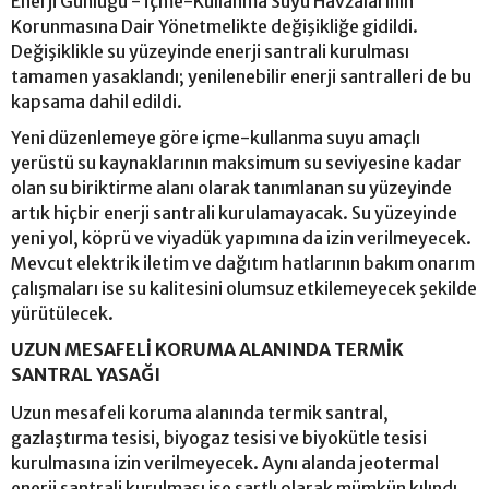
Enerji Günlüğü - İçme-Kullanma Suyu Havzalarının
Korunmasına Dair Yönetmelikte değişikliğe gidildi.
Değişiklikle su yüzeyinde enerji santrali kurulması
tamamen yasaklandı; yenilenebilir enerji santralleri de bu
kapsama dahil edildi.
Yeni düzenlemeye göre içme-kullanma suyu amaçlı
yerüstü su kaynaklarının maksimum su seviyesine kadar
olan su biriktirme alanı olarak tanımlanan su yüzeyinde
artık hiçbir enerji santrali kurulamayacak. Su yüzeyinde
yeni yol, köprü ve viyadük yapımına da izin verilmeyecek.
Mevcut elektrik iletim ve dağıtım hatlarının bakım onarım
çalışmaları ise su kalitesini olumsuz etkilemeyecek şekilde
yürütülecek.
UZUN MESAFELİ KORUMA ALANINDA TERMİK
SANTRAL YASAĞI
Uzun mesafeli koruma alanında termik santral,
gazlaştırma tesisi, biyogaz tesisi ve biyokütle tesisi
kurulmasına izin verilmeyecek. Aynı alanda jeotermal
enerji santrali kurulması ise şartlı olarak mümkün kılındı.