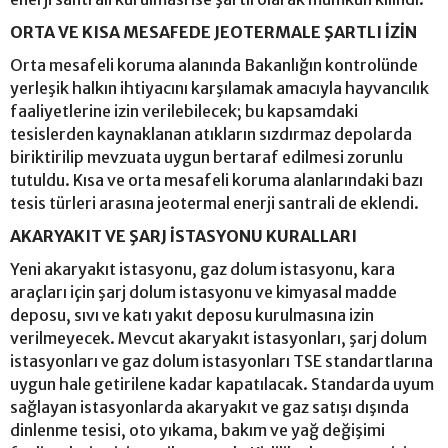
ORTA VE KISA MESAFEDE JEOTERMALE ŞARTLI İZİN
Orta mesafeli koruma alanında Bakanlığın kontrolünde
yerleşik halkın ihtiyacını karşılamak amacıyla hayvancılık
faaliyetlerine izin verilebilecek; bu kapsamdaki
tesislerden kaynaklanan atıkların sızdırmaz depolarda
biriktirilip mevzuata uygun bertaraf edilmesi zorunlu
tutuldu. Kısa ve orta mesafeli koruma alanlarındaki bazı
tesis türleri arasına jeotermal enerji santrali de eklendi.
AKARYAKIT VE ŞARJ İSTASYONU KURALLARI
Yeni akaryakıt istasyonu, gaz dolum istasyonu, kara
araçları için şarj dolum istasyonu ve kimyasal madde
deposu, sıvı ve katı yakıt deposu kurulmasına izin
verilmeyecek. Mevcut akaryakıt istasyonları, şarj dolum
istasyonları ve gaz dolum istasyonları TSE standartlarına
uygun hale getirilene kadar kapatılacak. Standarda uyum
sağlayan istasyonlarda akaryakıt ve gaz satışı dışında
dinlenme tesisi, oto yıkama, bakım ve yağ değişimi