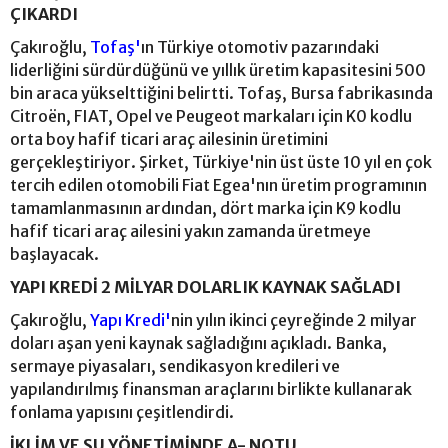
ÇIKARDI
Çakıroğlu,
Tofaş'
ın Türkiye otomotiv pazarındaki
liderliğini sürdürdüğünü ve yıllık üretim kapasitesini 500
bin araca yükselttiğini belirtti. Tofaş, Bursa fabrikasında
Citroën, FIAT, Opel ve Peugeot markaları için K0 kodlu
orta boy hafif ticari araç ailesinin üretimini
gerçekleştiriyor. Şirket, Türkiye'nin üst üste 10 yıl en çok
tercih edilen otomobili Fiat Egea'nın üretim programının
tamamlanmasının ardından, dört marka için K9 kodlu
hafif ticari araç ailesini yakın zamanda üretmeye
başlayacak.
YAPI KREDİ 2 MİLYAR DOLARLIK KAYNAK SAĞLADI
Çakıroğlu,
Yapı Kredi'
nin yılın ikinci çeyreğinde 2 milyar
doları aşan yeni kaynak sağladığını açıkladı. Banka,
sermaye piyasaları, sendikasyon kredileri ve
yapılandırılmış finansman araçlarını birlikte kullanarak
fonlama yapısını çeşitlendirdi.
İKLİM VE SU YÖNETİMİNDE A- NOTU