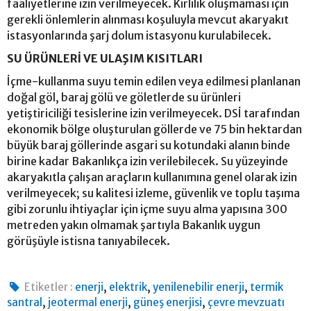
faaliyetlerine izin verilmeyecek. Kirlilik oluşmaması için
gerekli önlemlerin alınması koşuluyla mevcut akaryakıt
istasyonlarında şarj dolum istasyonu kurulabilecek.
SU ÜRÜNLERİ VE ULAŞIM KISITLARI
İçme-kullanma suyu temin edilen veya edilmesi planlanan
doğal göl, baraj gölü ve göletlerde su ürünleri
yetiştiriciliği tesislerine izin verilmeyecek. DSİ tarafından
ekonomik bölge oluşturulan göllerde ve 75 bin hektardan
büyük baraj göllerinde asgari su kotundaki alanın binde
birine kadar Bakanlıkça izin verilebilecek. Su yüzeyinde
akaryakıtla çalışan araçların kullanımına genel olarak izin
verilmeyecek; su kalitesi izleme, güvenlik ve toplu taşıma
gibi zorunlu ihtiyaçlar için içme suyu alma yapısına 300
metreden yakın olmamak şartıyla Bakanlık uygun
görüşüyle istisna tanıyabilecek.
,
,
,
Etiketler :
enerji
elektrik
yenilenebilir enerji
termik
,
,
,
santral
jeotermal enerji
güneş enerjisi
çevre mevzuatı