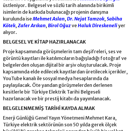
üstleniyor. Belgesel ve sözlü tarih alanında birikimli
isimlerin de katkıda bulunacağı projenin danışma
kurulunda ise
Mehmet Aslan
,
Dr. Nejat Tamzok
,
Sabiha
Kötek
,
Zafer Arıkan
,
Birol Oğuz
ve
Haluk Direskeneli
yer
alıyor.
BELGESEL VE KİTAP HAZIRLANACAK
Proje kapsamında görüşmelerin tam deşifreleri, ses ve
görüntü kayıtları ile katılımcıların bağışladığı fotoğraf ve
belgelerden oluşan dijital bir arşiv oluşturulacak. Proje
kapsamında elde edilecek kayıtlardan üretilecek içerikler,
YouTube kanalı ile sosyal medya hesaplarında da
paylaşılacak. Öte yandan görüşmelerden derlenen
kesitlerle bir Türkiye Elektrik Tarihi Belgeseli
hazırlanacak ve bir prestij kitabı da yayımlanacak.
BELGELENMEMİŞ TARİHİ KAYDA ALMAK
Enerji Günlüğü Genel Yayın Yönetmeni Mehmet Kara,
Türkiye elektrik sektörünün son 50 yılda gerek ölçek