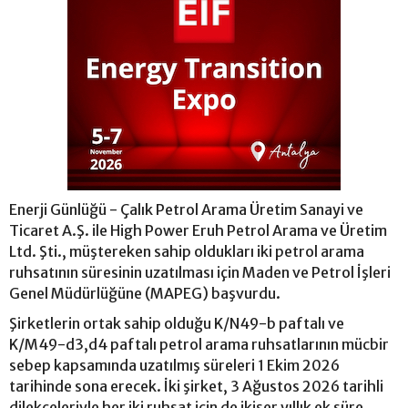
Enerji Günlüğü - Çalık Petrol Arama Üretim Sanayi ve
Ticaret A.Ş. ile High Power Eruh Petrol Arama ve Üretim
Ltd. Şti., müştereken sahip oldukları iki petrol arama
ruhsatının süresinin uzatılması için Maden ve Petrol İşleri
Genel Müdürlüğüne (MAPEG) başvurdu.
Şirketlerin ortak sahip olduğu K/N49-b paftalı ve
K/M49-d3,d4 paftalı petrol arama ruhsatlarının mücbir
sebep kapsamında uzatılmış süreleri 1 Ekim 2026
tarihinde sona erecek. İki şirket, 3 Ağustos 2026 tarihli
dilekçeleriyle her iki ruhsat için de ikişer yıllık ek süre