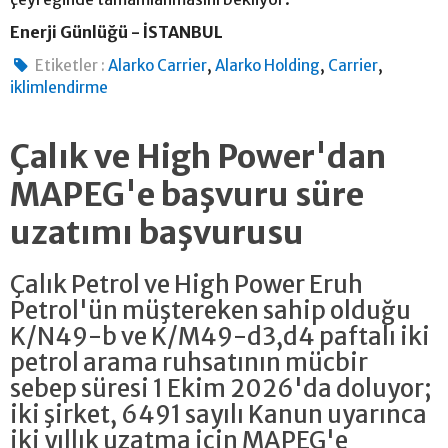
Enerji Günlüğü - İSTANBUL
,
,
,
Etiketler :
Alarko Carrier
Alarko Holding
Carrier
iklimlendirme
Çalık ve High Power'dan
MAPEG'e başvuru süre
uzatımı başvurusu
Çalık Petrol ve High Power Eruh
Petrol'ün müştereken sahip olduğu
K/N49-b ve K/M49-d3,d4 paftalı iki
petrol arama ruhsatının mücbir
sebep süresi 1 Ekim 2026'da doluyor;
iki şirket, 6491 sayılı Kanun uyarınca
iki yıllık uzatma için MAPEG'e