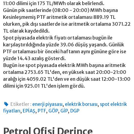
11:00 dilimi için 175 TL/MWh olarak belirlendi.
Günün pik saatlerinde (08:00 - 20:00) MWh başına
Kesinleşmemiş PTF aritmetik ortalaması 889.19 TL
olurken, pik dışı saatlerde ise aritmetik ortalama 3071.22
TL olarak kaydedildi.
Spot piyasada elektrik fiyatı ortalaması bugün ile
karşılaştırıldığında yüzde 39.06 düşüş yaşandı. Günlük
PTF ortalaması bir önceki haftanın aynı gününe göre ise
yüzde 14.43 azalış gösterdi.
Bugün ise spot piyasada elektrik MWh başına aritmetik
ortalama 2753.65 TL'den, en yüksek saat 20:00-21:00
aralığı için 4059.02 TL'den ve en düşük saat 12:00-13:00
dilimi için 925.01 TL'den işlem gördü.
,
,
Etiketler :
enerji piyasası
elektrik borsası
spot elektrik
,
,
,
,
,
fiyatları
EPİAŞ
PTF
GÖP
GİP
DGP
Petrol Ofisi Derince