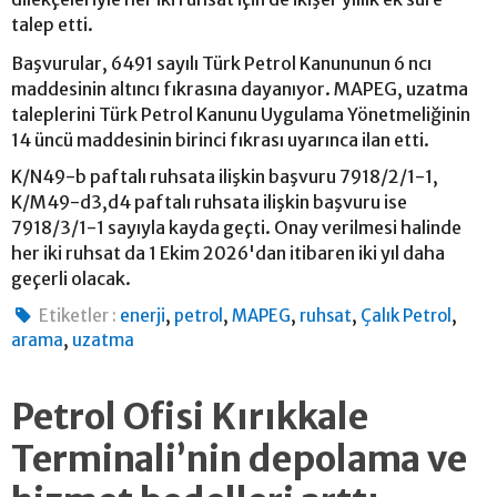
talep etti.
Başvurular, 6491 sayılı Türk Petrol Kanununun 6 ncı
maddesinin altıncı fıkrasına dayanıyor. MAPEG, uzatma
taleplerini Türk Petrol Kanunu Uygulama Yönetmeliğinin
14 üncü maddesinin birinci fıkrası uyarınca ilan etti.
K/N49-b paftalı ruhsata ilişkin başvuru 7918/2/1-1,
K/M49-d3,d4 paftalı ruhsata ilişkin başvuru ise
7918/3/1-1 sayıyla kayda geçti. Onay verilmesi halinde
her iki ruhsat da 1 Ekim 2026'dan itibaren iki yıl daha
geçerli olacak.
,
,
,
,
,
Etiketler :
enerji
petrol
MAPEG
ruhsat
Çalık Petrol
,
arama
uzatma
Petrol Ofisi Kırıkkale
Terminali’nin depolama ve