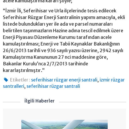
acele kamulaştırma kararı şöyle;
“İzmir İli, Seferihisar ve Urla ilçelerinde tesis edilecek
Seferihisar Rüzgar Enerji Santralinin yapımı amacıyla, ekli
listede bulundukları yer ile ada ve parsel numaraları
belirtilen taşınmazların Hazine adına tescil edilmek üzere
Enerji Piyasası Düzenleme Kurumu tarafından acele
kamulaştırılması; Enerji ve Tabii Kaynaklar Bakanlığının
26/6/2013 tarihli ve 936 sayılı yazısı üzerine, 2942 sayılı
Kamulaştırma Kanununun 27 nci maddesine göre,
Bakanlar Kurulu’nca 2/7/2013 tarihinde
kararlaştırılmıştır.”
,
Etiketler :
seferihisar rüzgar enerji santrali
izmir rüzgar
,
santralleri
seferihisar rüzgar santrali
İlgili Haberler