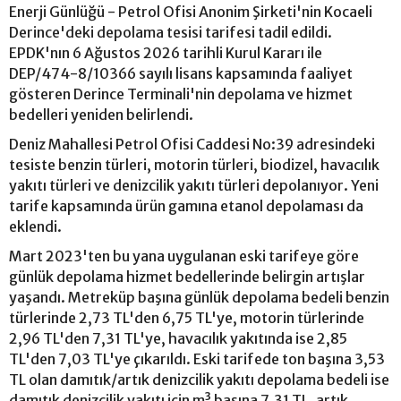
Enerji Günlüğü - Petrol Ofisi Anonim Şirketi'nin Kocaeli
Derince'deki depolama tesisi tarifesi tadil edildi.
EPDK'nın 6 Ağustos 2026 tarihli Kurul Kararı ile
DEP/474-8/10366 sayılı lisans kapsamında faaliyet
gösteren Derince Terminali'nin depolama ve hizmet
bedelleri yeniden belirlendi.
Deniz Mahallesi Petrol Ofisi Caddesi No:39 adresindeki
tesiste benzin türleri, motorin türleri, biodizel, havacılık
yakıtı türleri ve denizcilik yakıtı türleri depolanıyor. Yeni
tarife kapsamında ürün gamına etanol depolaması da
eklendi.
Mart 2023'ten bu yana uygulanan eski tarifeye göre
günlük depolama hizmet bedellerinde belirgin artışlar
yaşandı. Metreküp başına günlük depolama bedeli benzin
türlerinde 2,73 TL'den 6,75 TL'ye, motorin türlerinde
2,96 TL'den 7,31 TL'ye, havacılık yakıtında ise 2,85
TL'den 7,03 TL'ye çıkarıldı. Eski tarifede ton başına 3,53
TL olan damıtık/artık denizcilik yakıtı depolama bedeli ise
damıtık denizcilik yakıtı için m³ başına 7,31 TL, artık