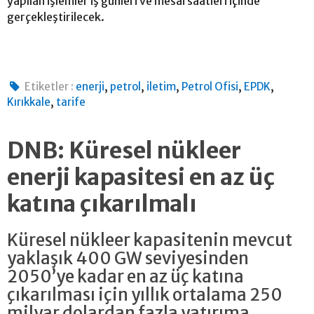
yapılan işlemler iş günleri ve mesai saatleri içinde
gerçekleştirilecek.
,
,
,
,
,
Etiketler :
enerji
petrol
iletim
Petrol Ofisi
EPDK
,
Kırıkkale
tarife
DNB: Küresel nükleer
enerji kapasitesi en az üç
katına çıkarılmalı
Küresel nükleer kapasitenin mevcut
yaklaşık 400 GW seviyesinden
2050’ye kadar en az üç katına
çıkarılması için yıllık ortalama 250
milyar dolardan fazla yatırıma