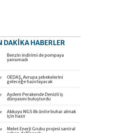
N DAKİKA HABERLER
Benzin indirimi de pompaya
yansımadı
OEDAŞ, Avrupa şebekelerini
t
geleceğe hazırlayacak
Aydem Perakende Denizli iş
t
dünyasını buluşturdu
Akkuyu NGS ilk ünite buhar almak
at
için hazır
Melet Enerji Grubu projesi santral
at