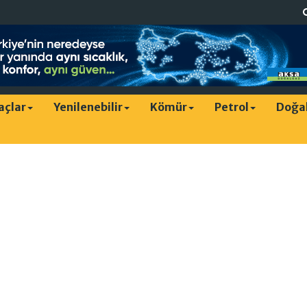
raçlar
Yenilenebilir
Kömür
Petrol
Doğa