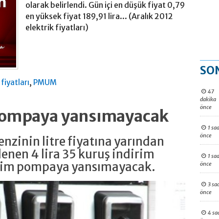
olarak belirlendi. Gün içi en düşük fiyat 0,79
en yüksek fiyat 189,91 lira... (Aralık 2012
elektrik fiyatları)
SO
,
 fiyatları
PMUM
47
dakika
önce
 pompaya yansımayacak
1 saa
önce
nzinin litre fiyatına yarından
enen 4 lira 35 kuruş indirim
1 saa
irim pompaya yansımayacak.
önce
3 sa
önce
4 sa