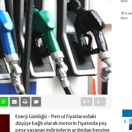
önce
6 sa
önce
A+
A-
Enerji Günlüğü - Petrol fiyatlarındaki
1.
düşüşe bağlı olarak motorin fiyatında peş
peşe yaşanan indirimlerin ardından benzine