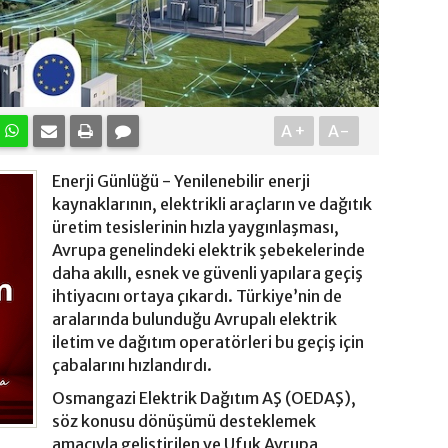
A+
A-
Enerji Günlüğü - Yenilenebilir enerji
kaynaklarının, elektrikli araçların ve dağıtık
üretim tesislerinin hızla yaygınlaşması,
Avrupa genelindeki elektrik şebekelerinde
daha akıllı, esnek ve güvenli yapılara geçiş
ihtiyacını ortaya çıkardı. Türkiye’nin de
aralarında bulunduğu Avrupalı elektrik
iletim ve dağıtım operatörleri bu geçiş için
çabalarını hızlandırdı.
Osmangazi Elektrik Dağıtım AŞ (OEDAŞ),
söz konusu dönüşümü desteklemek
amacıyla geliştirilen ve Ufuk Avrupa