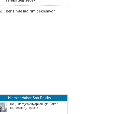
sahası değişecek
Benzinde indirim bekleniyor
at
HidrojenHaber
Son Dakika
HRS, Hidrojen Altyapıları İçin Baker
Hughes ile Çalışacak