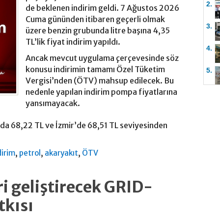
2.
de beklenen indirim geldi. 7 Ağustos 2026
Cuma gününden itibaren geçerli olmak
3.
üzere benzin grubunda litre başına 4,35
TL’lik fiyat indirim yapıldı.
4.
Ancak mevcut uygulama çerçevesinde söz
konusu indirimin tamamı Özel Tüketim
5.
Vergisi’nden (ÖTV) mahsup edilecek. Bu
nedenle yapılan indirim pompa fiyatlarına
yansımayacak.
’da 68,22 TL ve İzmir’de 68,51 TL seviyesinden
,
,
,
dirim
petrol
akaryakıt
ÖTV
i geliştirecek GRID-
tkısı