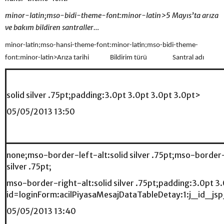
minor-latin;mso-bidi-theme-font:minor-latin>5 Mayıs’ta arıza
ve bakım bildiren santraller…
minor-latin;mso-hansi-theme-font:minor-latin;mso-bidi-theme-
font:minor-latin>Arıza tarihi Bildirim türü Santral adı
solid silver .75pt;padding:3.0pt 3.0pt 3.0pt 3.0pt>
05/05/2013 13:50
none;mso-border-left-alt:solid silver .75pt;mso-border
silver .75pt;
mso-border-right-alt:solid silver .75pt;padding:3.0pt 3
id=loginForm:acilPiyasaMesajDataTableDetay:1:j_id
05/05/2013 13:40