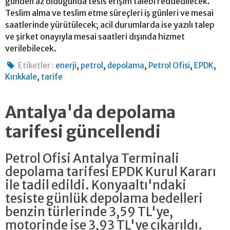
günden az olduğunda tesis erişim talebi reddedilecek.
Teslim alma ve teslim etme süreçleri iş günleri ve mesai
saatlerinde yürütülecek; acil durumlarda ise yazılı talep
ve şirket onayıyla mesai saatleri dışında hizmet
verilebilecek.
,
,
,
,
,
Etiketler :
enerji
petrol
depolama
Petrol Ofisi
EPDK
,
Kırıkkale
tarife
Antalya'da depolama
tarifesi güncellendi
Petrol Ofisi Antalya Terminali
depolama tarifesi EPDK Kurul Kararı
ile tadil edildi. Konyaaltı'ndaki
tesiste günlük depolama bedelleri
benzin türlerinde 3,59 TL'ye,
motorinde ise 3,93 TL'ye çıkarıldı.