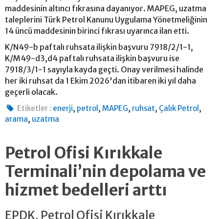
maddesinin altıncı fıkrasına dayanıyor. MAPEG, uzatma
taleplerini Türk Petrol Kanunu Uygulama Yönetmeliğinin
14 üncü maddesinin birinci fıkrası uyarınca ilan etti.
K/N49-b paftalı ruhsata ilişkin başvuru 7918/2/1-1,
K/M49-d3,d4 paftalı ruhsata ilişkin başvuru ise
7918/3/1-1 sayıyla kayda geçti. Onay verilmesi halinde
her iki ruhsat da 1 Ekim 2026'dan itibaren iki yıl daha
geçerli olacak.
,
,
,
,
,
Etiketler :
enerji
petrol
MAPEG
ruhsat
Çalık Petrol
,
arama
uzatma
Petrol Ofisi Kırıkkale
Terminali’nin depolama ve
hizmet bedelleri arttı
EPDK, Petrol Ofisi Kırıkkale