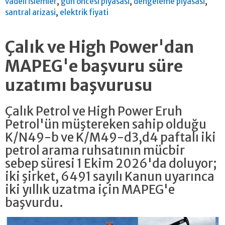
,
,
,
vadeli islemler
gun oncesi piyasasi
dengeleme piyasasi
,
santral arizasi
elektrik fiyati
Çalık ve High Power'dan
MAPEG'e başvuru süre
uzatımı başvurusu
Çalık Petrol ve High Power Eruh
Petrol'ün müştereken sahip olduğu
K/N49-b ve K/M49-d3,d4 paftalı iki
petrol arama ruhsatının mücbir
sebep süresi 1 Ekim 2026'da doluyor;
iki şirket, 6491 sayılı Kanun uyarınca
iki yıllık uzatma için MAPEG'e
başvurdu.