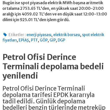
Bugün ise spot piyasada elektrik MWh başına aritmetik
ortalama 2753.65 TL'den, en yüksek saat 20:00-21:00
aralığı için 4059.02 TL'den ve en düşük saat 12:00-13:00
dilimi için 925.01 TL'den işlem gördü.
,
,
Etiketler :
enerji piyasası
elektrik borsası
spot elektrik
,
,
,
,
,
fiyatları
EPİAŞ
PTF
GÖP
GİP
DGP
Petrol Ofisi Derince
Terminali depolama bedeli
yenilendi
Petrol Ofisi Derince Terminali
depolama tarifesi EPDK kararıyla
tadil edildi. Günlük depolama
bedelleri benzin türlerinde metreküp