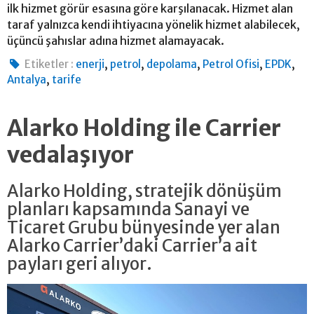
ilk hizmet görür esasına göre karşılanacak. Hizmet alan
taraf yalnızca kendi ihtiyacına yönelik hizmet alabilecek,
üçüncü şahıslar adına hizmet alamayacak.
,
,
,
,
,
Etiketler :
enerji
petrol
depolama
Petrol Ofisi
EPDK
,
Antalya
tarife
Alarko Holding ile Carrier
vedalaşıyor
Alarko Holding, stratejik dönüşüm
planları kapsamında Sanayi ve
Ticaret Grubu bünyesinde yer alan
Alarko Carrier’daki Carrier’a ait
payları geri alıyor.