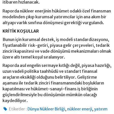
itibaren hızlanacak.
Raporda nükleer enerjinin hükümet odaklı özel finansman
modelinden çıkıp kurumsal yatırımcılar için ana akım bir
altyapı varlık sınıfına dönüşmesi gerektiği vurgulandı.
KRİTİK KOŞULLAR
Bunun için kurumsal destek, iş modeli standardizasyonu,
fiyatlanabilir risk-getiri, piyasa gelir çerçeveleri, tedarik
zinciri kapasitesi ve vade dönüşümü mekanizmaları olmak
üzere altı temel koşul sıralanıyor.
Raporda asıl engelin sermaye kıtlığı değil, piyasa hazırlığı,
uzun vadeli politika taahhüdü ve standart finansal
araçların eksikliği olduğunu belirtiliyor. Geliştirme
aşaması ile tedarik zinciri finansmanındaki boşlukların
kapatılması ve hükümet-sanayi-finans iş birliğinin
güçlendirilmesiyle bu dönüşümün mümkün olacağı
kaydediliyor.
,
,
Etiketler :
Dünya Nükleer Birliği
nükleer enerji
yatırım