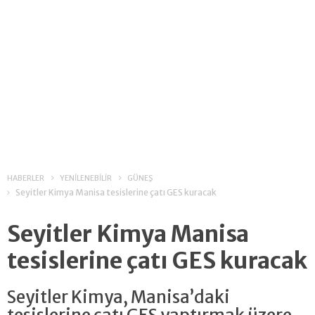
HABERLER
YENİLENEBİLİR
GÜNEŞ
Seyitler Kimya Manisa tesislerine çatı GES kuracak
Seyitler Kimya Manisa
tesislerine çatı GES kuracak
Seyitler Kimya, Manisa’daki