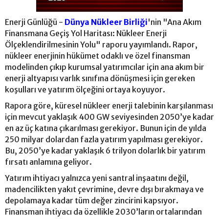
Enerji Günlüğü -
Dünya Nükleer Birliği
'nin "Ana Akım
Finansmana Geçiş Yol Haritası: Nükleer Enerji
Ölçeklendirilmesinin Yolu" raporu yayımlandı. Rapor,
nükleer enerjinin hükümet odaklı ve özel finansman
modelinden çıkıp kurumsal yatırımcılar için ana akım bir
enerji altyapısı varlık sınıfına dönüşmesi için gereken
koşulları ve yatırım ölçeğini ortaya koyuyor.
Rapora göre, küresel nükleer enerji talebinin karşılanması
için mevcut yaklaşık 400 GW seviyesinden 2050’ye kadar
en az üç katına çıkarılması gerekiyor. Bunun için de yılda
250 milyar dolardan fazla yatırım yapılması gerekiyor.
Bu, 2050’ye kadar yaklaşık 6 trilyon dolarlık bir yatırım
fırsatı anlamına geliyor.
Yatırım ihtiyacı yalnızca yeni santral inşaatını değil,
madencilikten yakıt çevrimine, devre dışı bırakmaya ve
depolamaya kadar tüm değer zincirini kapsıyor.
Finansman ihtiyacı da özellikle 2030’ların ortalarından