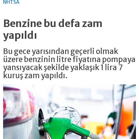
NHTSA
Benzine bu defa zam
yapıldı
Bu gece yarısından geçerli olmak
üzere benzinin litre fiyatına pompaya
yansıyacak şekilde yaklaşık 1 lira 7
kuruş zam yapıldı.