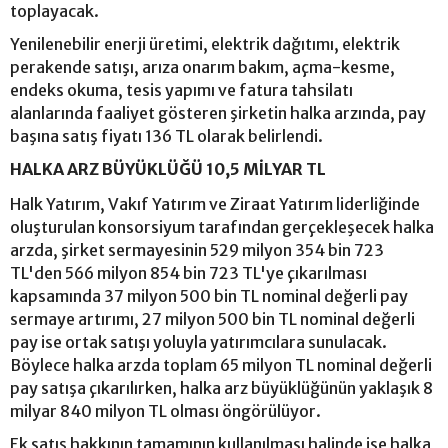
toplayacak.
Yenilenebilir enerji üretimi, elektrik dağıtımı, elektrik
perakende satışı, arıza onarım bakım, açma-kesme,
endeks okuma, tesis yapımı ve fatura tahsilatı
alanlarında faaliyet gösteren şirketin halka arzında, pay
başına satış fiyatı 136 TL olarak belirlendi.
HALKA ARZ BÜYÜKLÜĞÜ 10,5 MİLYAR TL
Halk Yatırım, Vakıf Yatırım ve Ziraat Yatırım liderliğinde
oluşturulan konsorsiyum tarafından gerçekleşecek halka
arzda, şirket sermayesinin 529 milyon 354 bin 723
TL'den 566 milyon 854 bin 723 TL'ye çıkarılması
kapsamında 37 milyon 500 bin TL nominal değerli pay
sermaye artırımı, 27 milyon 500 bin TL nominal değerli
pay ise ortak satışı yoluyla yatırımcılara sunulacak.
Böylece halka arzda toplam 65 milyon TL nominal değerli
pay satışa çıkarılırken, halka arz büyüklüğünün yaklaşık 8
milyar 840 milyon TL olması öngörülüyor.
Ek satış hakkının tamamının kullanılması halinde ise halka