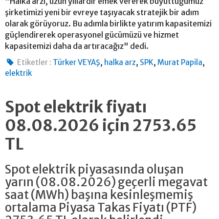
"Halka arzı, uzun yıllardır emek vererek büyüttüğümüz
şirketimizi yeni bir evreye taşıyacak stratejik bir adım
olarak görüyoruz. Bu adımla birlikte yatırım kapasitemizi
güçlendirerek operasyonel gücümüzü ve hizmet
kapasitemizi daha da artıracağız" dedi.
,
,
,
,
Etiketler :
Türker VEYAŞ
halka arz
SPK
Murat Papila
elektrik
Spot elektrik fiyatı
08.08.2026 için 2753.65
TL
Spot elektrik piyasasında oluşan
yarın (08.08.2026) geçerli megavat
saat (MWh) başına kesinleşmemiş
ortalama Piyasa Takas Fiyatı (PTF)