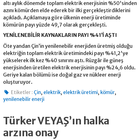
altı aylık dönemde toplam elektrik enerjisinin %50'sinden
azını kömürden elde ederek bir ilki gerçekleştirdiklerini
açıkladı. Açıklamaya göre ülkenin enerji üretiminde
kömürün payı yüzde 49,7 olarak gerçekleşti.
YENİLENEBİLİR KAYNAKLARIN PAYI %41’İ AŞTI
Öte yandan Çin’in yenilenebilir enerjiden üretmiş olduğu
elektriğin toplam elektrik üretimindeki payı %41,2'ye
yükselerek ilk kez %40 sınırını aştı. Rüzgâr ile güneş
enerjisinden üretilen elektrik enerjisinin payı %24,6 oldu.
Geriye kalan bölümü ise doğal gaz ve nükleer enerji
oluşturuyor.
,
,
,
,
Etiketler :
Çin
elektrik
elektrik üretimi
kömür
yenilenebilir enerji
Türker VEYAŞ’ın halka
arzına onay