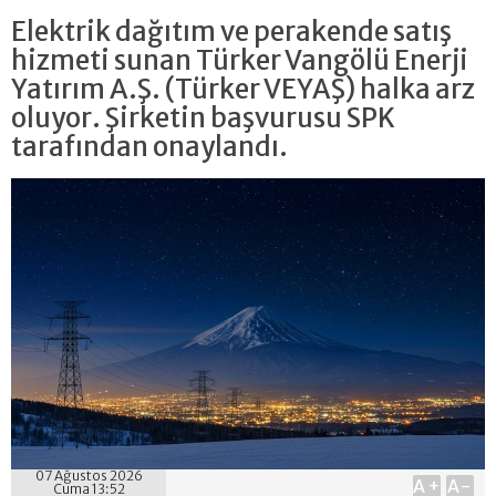
Elektrik dağıtım ve perakende satış
hizmeti sunan Türker Vangölü Enerji
Yatırım A.Ş. (Türker VEYAŞ) halka arz
oluyor. Şirketin başvurusu SPK
tarafından onaylandı.
07 Ağustos 2026
A+
A-
Cuma 13:52