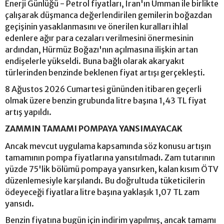
Enerji Günlüğü - Petrol fiyatları, İran'ın Umman ile birlikte
çalışarak düşmanca değerlendirilen gemilerin boğazdan
geçişinin yasaklanmasını ve önerilen kuralları ihlal
edenlere ağır para cezaları verilmesini önermesinin
ardından, Hürmüz Boğazı'nın açılmasına ilişkin artan
endişelerle yükseldi. Buna bağlı olarak akaryakıt
türlerinden benzinde beklenen fiyat artışı gerçekleşti.
8 Ağustos 2026 Cumartesi gününden itibaren geçerli
olmak üzere benzin grubunda litre başına 1,43 TL fiyat
artış yapıldı.
ZAMMIN TAMAMI POMPAYA YANSIMAYACAK
Ancak mevcut uygulama kapsamında söz konusu artışın
tamamının pompa fiyatlarına yansıtılmadı. Zam tutarının
yüzde 75'lik bölümü pompaya yansırken, kalan kısım ÖTV
düzenlemesiyle karşılandı. Bu doğrultuda tüketicilerin
ödeyeceği fiyatlara litre başına yaklaşık 1,07 TL zam
yansıdı.
Benzin fiyatına bugün için indirim yapılmış, ancak tamamı