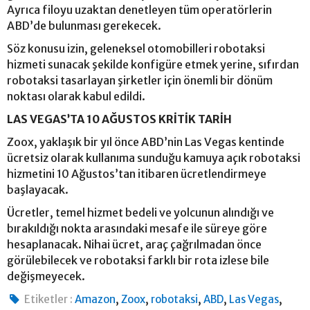
Ayrıca filoyu uzaktan denetleyen tüm operatörlerin
ABD’de bulunması gerekecek.
Söz konusu izin, geleneksel otomobilleri robotaksi
hizmeti sunacak şekilde konfigüre etmek yerine, sıfırdan
robotaksi tasarlayan şirketler için önemli bir dönüm
noktası olarak kabul edildi.
LAS VEGAS’TA 10 AĞUSTOS KRİTİK TARİH
Zoox, yaklaşık bir yıl önce ABD’nin Las Vegas kentinde
ücretsiz olarak kullanıma sunduğu kamuya açık robotaksi
hizmetini 10 Ağustos’tan itibaren ücretlendirmeye
başlayacak.
Ücretler, temel hizmet bedeli ve yolcunun alındığı ve
bırakıldığı nokta arasındaki mesafe ile süreye göre
hesaplanacak. Nihai ücret, araç çağrılmadan önce
görülebilecek ve robotaksi farklı bir rota izlese bile
değişmeyecek.
,
,
,
,
,
Etiketler :
Amazon
Zoox
robotaksi
ABD
Las Vegas