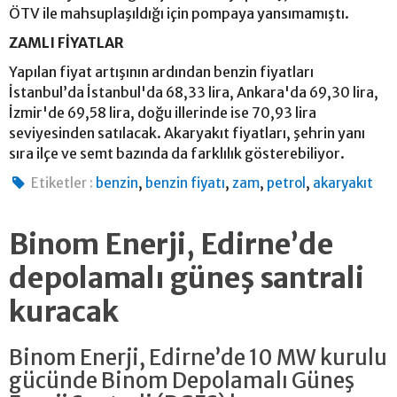
ÖTV ile mahsuplaşıldığı için pompaya yansımamıştı.
ZAMLI FİYATLAR
Yapılan fiyat artışının ardından benzin fiyatları
İstanbul’da İstanbul'da 68,33 lira, Ankara'da 69,30 lira,
İzmir'de 69,58 lira, doğu illerinde ise 70,93 lira
seviyesinden satılacak. Akaryakıt fiyatları, şehrin yanı
sıra ilçe ve semt bazında da farklılık gösterebiliyor.
,
,
,
,
Etiketler :
benzin
benzin fiyatı
zam
petrol
akaryakıt
Binom Enerji, Edirne’de
depolamalı güneş santrali
kuracak
Binom Enerji, Edirne’de 10 MW kurulu
gücünde Binom Depolamalı Güneş