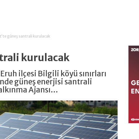
rt’te güneş santrali kurulacak
trali kurulacak
 Eruh ilçesi Bilgili köyü sınırları
de güneş enerjisi santrali
lkınma Ajansı...