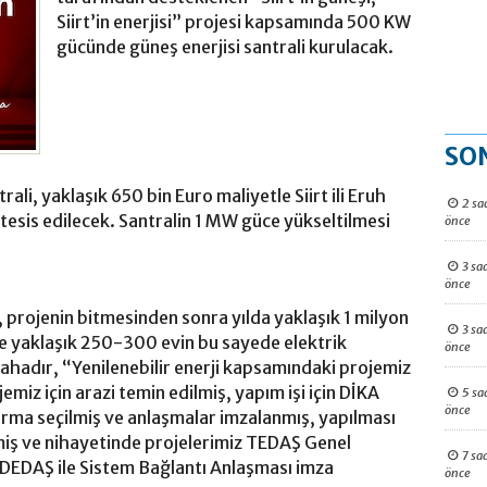
Siirt’in enerjisi” projesi kapsamında 500 KW
gücünde güneş enerjisi santrali kurulacak.
SO
li, yaklaşık 650 bin Euro maliyetle Siirt ili Eruh
2 sa
de tesis edilecek. Santralin 1 MW güce yükseltilmesi
önce
3 sa
önce
 projenin bitmesinden sonra yılda yaklaşık 1 milyon
3 sa
ve yaklaşık 250-300 evin bu sayede elektrik
önce
 Bahadır, “Yenilenebilir enerji kapsamındaki projemiz
emiz için arazi temin edilmiş, yapım işi için DİKA
5 sa
önce
firma seçilmiş ve anlaşmalar imzalanmış, yapılması
lmiş ve nihayetinde projelerimiz TEDAŞ Genel
7 sa
DEDAŞ ile Sistem Bağlantı Anlaşması imza
önce