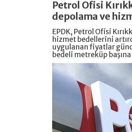
Petrol Ofisi Kırık
depolama ve hizme
EPDK, Petrol Ofisi Kırı
hizmet bedellerini artır
uygulanan fiyatlar gün
bedeli metreküp başına 6