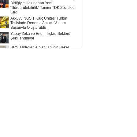
Birliğiyle Hazırlanan Yeni
“Sürdürülebilirlik” Tanımı TDK Sözlük’e
Girdi
Akkuyu NGS 1. Güç Ünitesi Türbin
Tesisinde Deneme Amaçlı Vakum
Başarıyla Oluşturuldu
Yapay Zekâ ve Enerji İlişkisi Sektörü
Şekillendiriyor
HRS, Hidrojen Altyapıları İçin Baker
Hughes ile Çalışacak