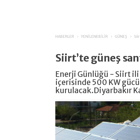
HABERLER
YENİLENEBİLİR
GÜNEŞ
Sii
Siirt’te güneş san
Enerji Günlüğü - Siirt ili
içerisinde 500 KW gücün
kurulacak.Diyarbakır Ka