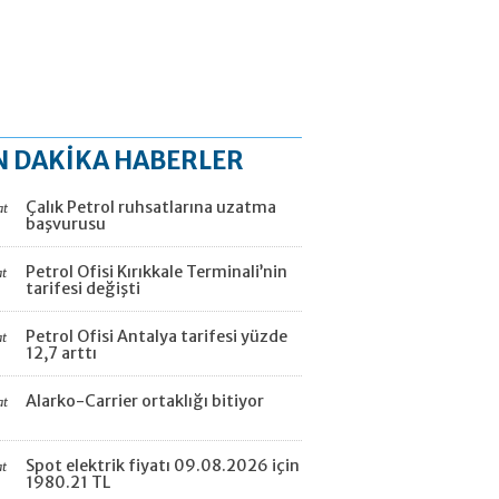
N DAKİKA HABERLER
Çalık Petrol ruhsatlarına uzatma
at
başvurusu
Petrol Ofisi Kırıkkale Terminali’nin
at
tarifesi değişti
Petrol Ofisi Antalya tarifesi yüzde
at
12,7 arttı
Alarko-Carrier ortaklığı bitiyor
at
Spot elektrik fiyatı 09.08.2026 için
at
1980.21 TL