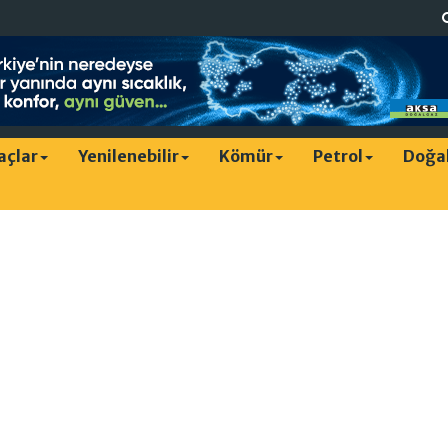
raçlar
Yenilenebilir
Kömür
Petrol
Doğa