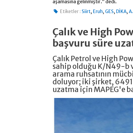
aşamasına gelinmiştir.” dedi.
,
,
,
,
Etiketler :
Siirt
Eruh
GES
DİKA
A
Çalık ve High P
başvuru süre uza
Çalık Petrol ve High Po
sahip olduğu K/N49-b v
arama ruhsatının mücbi
doluyor; iki şirket, 6491
uzatma için MAPEG'e b