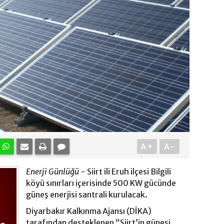
A+
A-
Enerji Günlüğü -
Siirt ili Eruh ilçesi Bilgili
köyü sınırları içerisinde 500 KW gücünde
güneş enerjisi santrali kurulacak.
Diyarbakır Kalkınma Ajansı (DİKA)
tarafından desteklenen “Siirt’in güneşi,