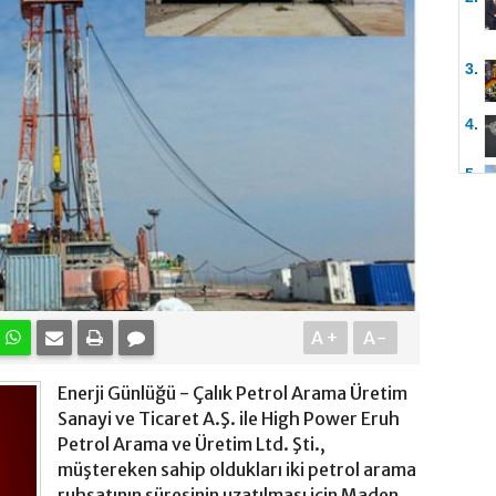
3.
4.
5.
A+
A-
Enerji Günlüğü - Çalık Petrol Arama Üretim
Sanayi ve Ticaret A.Ş. ile High Power Eruh
Petrol Arama ve Üretim Ltd. Şti.,
müştereken sahip oldukları iki petrol arama
ruhsatının süresinin uzatılması için Maden