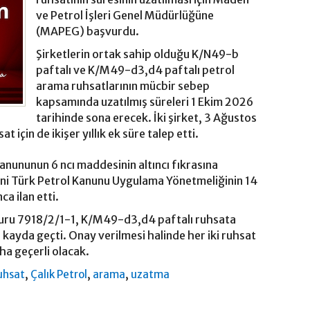
ve Petrol İşleri Genel Müdürlüğüne
(MAPEG) başvurdu.
Şirketlerin ortak sahip olduğu K/N49-b
paftalı ve K/M49-d3,d4 paftalı petrol
arama ruhsatlarının mücbir sebep
kapsamında uzatılmış süreleri 1 Ekim 2026
tarihinde sona erecek. İki şirket, 3 Ağustos
at için de ikişer yıllık ek süre talep etti.
Kanununun 6 ncı maddesinin altıncı fıkrasına
ni Türk Petrol Kanunu Uygulama Yönetmeliğinin 14
ca ilan etti.
şvuru 7918/2/1-1, K/M49-d3,d4 paftalı ruhsata
a kayda geçti. Onay verilmesi halinde her iki ruhsat
aha geçerli olacak.
,
,
,
uhsat
Çalık Petrol
arama
uzatma