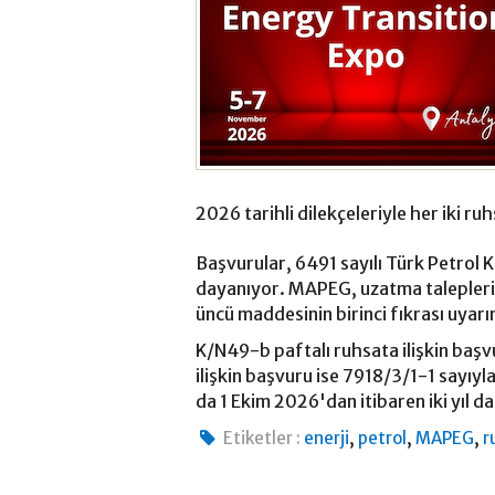
2026 tarihli dilekçeleriyle her iki ruhs
Başvurular, 6491 sayılı Türk Petrol 
dayanıyor. MAPEG, uzatma talepleri
üncü maddesinin birinci fıkrası uyarın
K/N49-b paftalı ruhsata ilişkin ba
ilişkin başvuru ise 7918/3/1-1 sayıyl
da 1 Ekim 2026'dan itibaren iki yıl d
,
,
,
Etiketler :
enerji
petrol
MAPEG
r