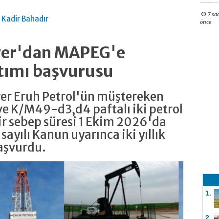
7 sa
. Kadir Bahadır
önce
ower'dan MAPEG'e
tımı başvurusu
wer Eruh Petrol'ün müştereken
e K/M49-d3,d4 paftalı iki petrol
r sebep süresi 1 Ekim 2026'da
 sayılı Kanun uyarınca iki yıllık
aşvurdu.
1.
2.