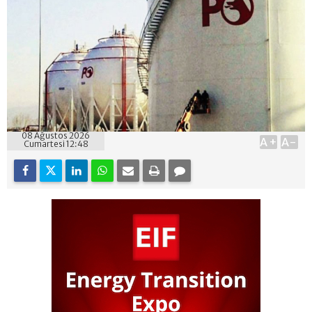
08 Ağustos 2026
A+
A-
Cumartesi 12:48