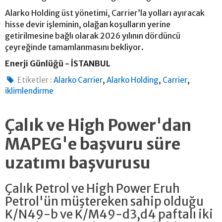
Alarko Holding üst yönetimi, Carrier’la yolları ayıracak
hisse devir işleminin, olağan koşulların yerine
getirilmesine bağlı olarak 2026 yılının dördüncü
çeyreğinde tamamlanmasını bekliyor.
Enerji Günlüğü - İSTANBUL
,
,
,
Etiketler :
Alarko Carrier
Alarko Holding
Carrier
iklimlendirme
Çalık ve High Power'dan
MAPEG'e başvuru süre
uzatımı başvurusu
Çalık Petrol ve High Power Eruh
Petrol'ün müştereken sahip olduğu
K/N49-b ve K/M49-d3,d4 paftalı iki