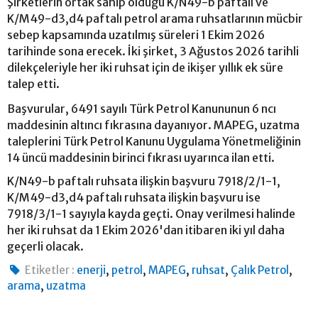
Şirketlerin ortak sahip olduğu K/N49-b paftalı ve
K/M49-d3,d4 paftalı petrol arama ruhsatlarının mücbir
sebep kapsamında uzatılmış süreleri 1 Ekim 2026
tarihinde sona erecek. İki şirket, 3 Ağustos 2026 tarihli
dilekçeleriyle her iki ruhsat için de ikişer yıllık ek süre
talep etti.
Başvurular, 6491 sayılı Türk Petrol Kanununun 6 ncı
maddesinin altıncı fıkrasına dayanıyor. MAPEG, uzatma
taleplerini Türk Petrol Kanunu Uygulama Yönetmeliğinin
14 üncü maddesinin birinci fıkrası uyarınca ilan etti.
K/N49-b paftalı ruhsata ilişkin başvuru 7918/2/1-1,
K/M49-d3,d4 paftalı ruhsata ilişkin başvuru ise
7918/3/1-1 sayıyla kayda geçti. Onay verilmesi halinde
her iki ruhsat da 1 Ekim 2026'dan itibaren iki yıl daha
geçerli olacak.
,
,
,
,
,
Etiketler :
enerji
petrol
MAPEG
ruhsat
Çalık Petrol
,
arama
uzatma