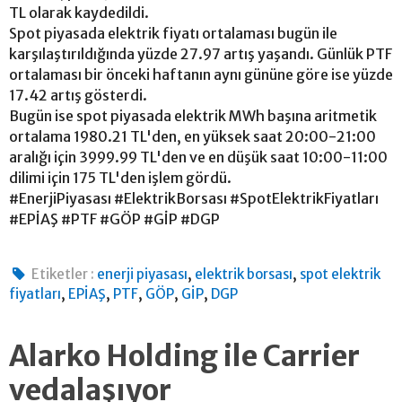
TL olarak kaydedildi.
Spot piyasada elektrik fiyatı ortalaması bugün ile
karşılaştırıldığında yüzde 27.97 artış yaşandı. Günlük PTF
ortalaması bir önceki haftanın aynı gününe göre ise yüzde
17.42 artış gösterdi.
Bugün ise spot piyasada elektrik MWh başına aritmetik
ortalama 1980.21 TL'den, en yüksek saat 20:00-21:00
aralığı için 3999.99 TL'den ve en düşük saat 10:00-11:00
dilimi için 175 TL'den işlem gördü.
#EnerjiPiyasası #ElektrikBorsası #SpotElektrikFiyatları
#EPİAŞ #PTF #GÖP #GİP #DGP
,
,
Etiketler :
enerji piyasası
elektrik borsası
spot elektrik
,
,
,
,
,
fiyatları
EPİAŞ
PTF
GÖP
GİP
DGP
Alarko Holding ile Carrier
vedalaşıyor