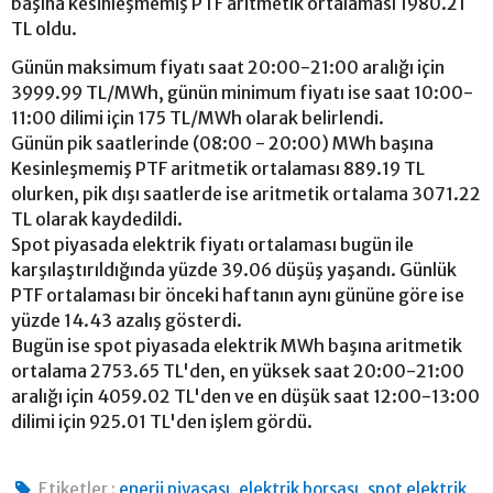
başına kesinleşmemiş PTF aritmetik ortalaması 1980.21
TL oldu.
Günün maksimum fiyatı saat 20:00-21:00 aralığı için
3999.99 TL/MWh, günün minimum fiyatı ise saat 10:00-
11:00 dilimi için 175 TL/MWh olarak belirlendi.
Günün pik saatlerinde (08:00 - 20:00) MWh başına
Kesinleşmemiş PTF aritmetik ortalaması 889.19 TL
olurken, pik dışı saatlerde ise aritmetik ortalama 3071.22
TL olarak kaydedildi.
Spot piyasada elektrik fiyatı ortalaması bugün ile
karşılaştırıldığında yüzde 39.06 düşüş yaşandı. Günlük
PTF ortalaması bir önceki haftanın aynı gününe göre ise
yüzde 14.43 azalış gösterdi.
Bugün ise spot piyasada elektrik MWh başına aritmetik
ortalama 2753.65 TL'den, en yüksek saat 20:00-21:00
aralığı için 4059.02 TL'den ve en düşük saat 12:00-13:00
dilimi için 925.01 TL'den işlem gördü.
,
,
Etiketler :
enerji piyasası
elektrik borsası
spot elektrik