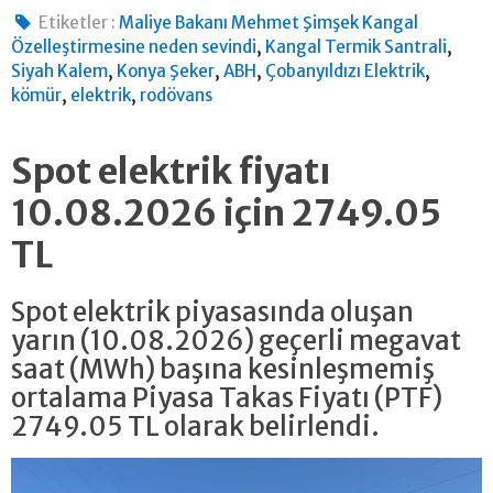
Etiketler :
Maliye Bakanı Mehmet Şimşek Kangal
,
,
Özelleştirmesine neden sevindi
Kangal Termik Santrali
,
,
,
,
Siyah Kalem
Konya Şeker
ABH
Çobanyıldızı Elektrik
,
,
kömür
elektrik
rodövans
Spot elektrik fiyatı
10.08.2026 için 2749.05
TL
Spot elektrik piyasasında oluşan
yarın (10.08.2026) geçerli megavat
saat (MWh) başına kesinleşmemiş
ortalama Piyasa Takas Fiyatı (PTF)
2749.05 TL olarak belirlendi.