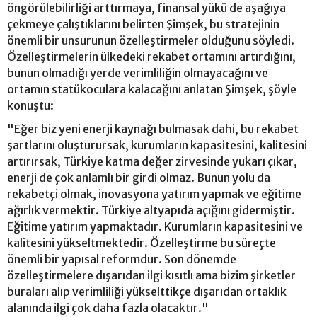
öngörülebilirliği arttırmaya, finansal yükü de aşağıya
çekmeye çalıştıklarını belirten Şimşek, bu stratejinin
önemli bir unsurunun özelleştirmeler olduğunu söyledi.
Özelleştirmelerin ülkedeki rekabet ortamını artırdığını,
bunun olmadığı yerde verimliliğin olmayacağını ve
ortamın statükoculara kalacağını anlatan Şimşek, şöyle
konuştu:
"Eğer biz yeni enerji kaynağı bulmasak dahi, bu rekabet
şartlarını oluşturursak, kurumların kapasitesini, kalitesini
artırırsak, Türkiye katma değer zirvesinde yukarı çıkar,
enerji de çok anlamlı bir girdi olmaz. Bunun yolu da
rekabetçi olmak, inovasyona yatırım yapmak ve eğitime
ağırlık vermektir. Türkiye altyapıda açığını gidermiştir.
Eğitime yatırım yapmaktadır. Kurumların kapasitesini ve
kalitesini yükseltmektedir. Özelleştirme bu süreçte
önemli bir yapısal reformdur. Son dönemde
özelleştirmelere dışarıdan ilgi kısıtlı ama bizim şirketler
buraları alıp verimliliği yükselttikçe dışarıdan ortaklık
alanında ilgi çok daha fazla olacaktır."