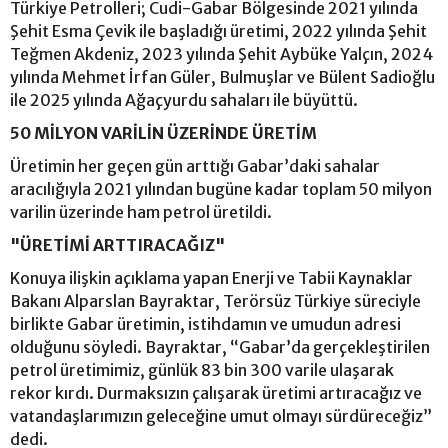
Türkiye Petrolleri; Cudi-Gabar Bölgesinde 2021 yılında
Şehit Esma Çevik ile başladığı üretimi, 2022 yılında Şehit
Teğmen Akdeniz, 2023 yılında Şehit Aybüke Yalçın, 2024
yılında Mehmet İrfan Güler, Bulmuşlar ve Bülent Sadioğlu
ile 2025 yılında Ağaçyurdu sahaları ile büyüttü.
50 MİLYON VARİLİN ÜZERİNDE ÜRETİM
Üretimin her geçen gün arttığı Gabar’daki sahalar
aracılığıyla 2021 yılından bugüne kadar toplam 50 milyon
varilin üzerinde ham petrol üretildi.
"ÜRETİMİ ARTTIRACAĞIZ"
Konuya ilişkin açıklama yapan Enerji ve Tabii Kaynaklar
Bakanı Alparslan Bayraktar, Terörsüz Türkiye süreciyle
birlikte Gabar üretimin, istihdamın ve umudun adresi
olduğunu söyledi. Bayraktar, “Gabar’da gerçekleştirilen
petrol üretimimiz, günlük 83 bin 300 varile ulaşarak
rekor kırdı. Durmaksızın çalışarak üretimi artıracağız ve
vatandaşlarımızın geleceğine umut olmayı sürdüreceğiz”
dedi.