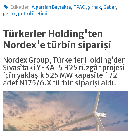
,
,
,
,
Etiketler :
Alparslan Bayrakta
TPAO
Şırnak
Gabar
,
petrol
petrol üretimi
Türkerler Holding'ten
Nordex'e türbin siparişi
Nordex Group, Türkerler Holding’den
Sivas’taki YEKA-5 R25 rüzgâr projesi
için yaklaşık 525 MW kapasiteli 72
adet N175/6.X türbin siparişi aldı.