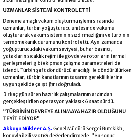
UZMANLAR SİSTEMİ KONTROL ETTİ
Deneme amaçlı vakum oluşturma işlemi sırasında
uzmanlar, türbin yoğuşturucu ünitesinde vakumu
oluşturarak vakum sisteminin sızdırmazlığını ve türbinin
termomekanik durumunu kontrol etti. Aynı zamanda
yoğuşturucudaki vakum seviyesi, buhar basıncı,
yatakların sıcaklık rejimi ile gövde ve rotorların termal
genleşmeleri gibi ekipman çalışma parametreleri de
izlendi. Türbin şaft döndürücü aracılığı ile döndürülürken
uzmanlar, türbin kanatlarının tasarım gerekliliklerine
uygun şekilde çalıştığını doğruladı.
Birkaç gün süren hazırlık çalışmalarının ardından
gerçekleştirilen operasyon yaklaşık 6 saat sürdü.
“TÜRBİNİN DEVREYE ALINMAYA HAZIR OLDUĞUNU
TEYİT EDİYOR”
Akkuyu Nükleer A.Ş.
Genel Müdürü Sergei Butckikh,
konuyla ilgili yaptığı değerlendirmede, “Bu sonuç,