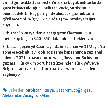
varıldığını açıkladı. Sırbistan'ın daha büyük miktarlarda
gaza ihtiyacı olduğunu belirten Vuciç, Sırbistan'ın
önümüzdeki birkaç gün içinde alınacak gaz miktarlarını
görüşeceğini ve üç yıllık bir sözleşme imzalayacağını
kaydetti.
Sırbistan’ın Rusya’dan alacağı gazın fiyatının 1000
metreküp başına 340-350 dolar olması bekleniyor.
Sırbistan geçen yıl Kasım ayında imzalanan ve 31 Mayıs'ta
sona erecek altı aylık bir sözleşme kapsamında gaz ithal
ediyor. 2021'in başından bu yana, Rusya'nın Sırbistan'a
gaz arzı, TürkAkım boru hattı üzerinden Türkiye'ye ve
Bulgaristan'daki kara boru hattı altyapısı üzerinden
sağlanıyor.
,
,
,
,
Etiketler :
Sırbistan
Rusya
Gazprom
doğal gaz
,
Aleksandar Vucic
TürkAkım