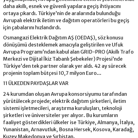
daha akıllı, esnek ve güvenli yapılara geçiş ihtiyacını
ortaya çıkardı. Türkiye’nin de aralarında bulunduğu
Avrupalı elektrik iletim ve dağıtım operatörleri bu geçiş
için çabalarını hızlandırdı.
Osmangazi Elektrik Dağıtım AŞ (OEDAŞ), söz konusu
dönüşümü desteklemek amacıyla geliştirilen ve Ufuk
Avrupa Programı’ndan kabul alan GRID-PRO (Akıllı Trafo
Merkezi ve Dijital İkiz Tabanlı Şebekeler) Projesi’nde
Türkiye’den tek partner olarak yer aldı. 42 ay sürecek
projenin toplam bütçesi 10,7 milyon Euro...
11 ÜLKEDEN PAYDAŞLAR VAR
24 kurumdan oluşan Avrupa konsorsiyumu tarafından
yürütülecek projede; elektrik dağıtım şirketleri, iletim
sistemi işletmecileri, araştırma kuruluşları, teknoloji
şirketleri ve üniversiteler yer alıyor. Bu kurumların
faaliyet gösterdikleri ülkeler ise Türkiye, Almanya, İtalya,
Yunanistan, Arnavutluk, Bosna Hersek, Kosova, Karadağ,
Kuzey Makedonya ve Sırbistan.