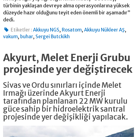
türbinin yaklaşan devreye alma operasyonlarına yüksek
düzeyde hazır olduğunu teyit eden önemli bir aşamadır”
dedi.
,
,
,
Etiketler :
Akkuyu NGS
Rosatom
Akkuyu Nükleer AŞ
,
,
vakum
buhar
Sergei Butckikh
Akyurt, Melet Enerji Grubu
projesinde yer değiştirecek
Sivas ve Ordu sınırları içinde Melet
Irmağı üzerinde Akyurt Enerji
tarafından planlanan 22 MW kurulu
güce sahip bir hidroelektrik santral
projesinde yer değişikliği yapılacak.