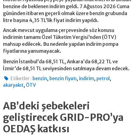
benzine de beklenen indirim geldi. 7 Ağustos 2026 Cuma
gününden itibaren geçerli olmak üzere benzin grubunda
litre başına 4,35 TL’lik fiyat indirim yapıldı.
Ancak mevcut uygulama çerçevesinde söz konusu
indirimin tamamı Özel Tüketim Vergisi’nden (ÖTV)
mahsup edilecek. Bu nedenle yapılan indirim pompa
fiyatlarına yansımayacak.
Benzin İstanbul’da 68,51 TL, Ankara’da 68,22 TL ve
İzmir’de 68,51 TL seviyesinden satılmaya devam edecek.
,
,
,
,
Etiketler :
benzin
benzin fiyatı
indirim
petrol
,
akaryakıt
ÖTV
AB’deki şebekeleri
geliştirecek GRID-PRO’ya
OEDAŞ katkısı