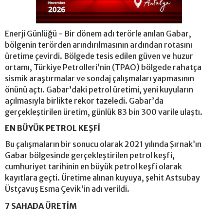
Enerji Günlüğü - Bir dönem adı terörle anılan Gabar,
bölgenin terörden arındırılmasının ardından rotasını
üretime çevirdi. Bölgede tesis edilen güven ve huzur
ortamı, Türkiye Petrolleri’nin (TPAO) bölgede rahatça
sismik araştırmalar ve sondaj çalışmaları yapmasının
önünü açtı. Gabar’daki petrol üretimi, yeni kuyuların
açılmasıyla birlikte rekor tazeledi. Gabar’da
gerçekleştirilen üretim, günlük 83 bin 300 varile ulaştı.
EN BÜYÜK PETROL KEŞFİ
Bu çalışmaların bir sonucu olarak 2021 yılında Şırnak’ın
Gabar bölgesinde gerçekleştirilen petrol keşfi,
cumhuriyet tarihinin en büyük petrol keşfi olarak
kayıtlara geçti. Üretime alınan kuyuya, şehit Astsubay
Üstçavuş Esma Çevik'in adı verildi.
7 SAHADA ÜRETİM