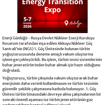
Enerji Günlüğü - Rusya Devlet Nükleer Enerji Kuruluşu
Rosatom tarafından inşa edilen Akkuyu Nükleer Güç
Santrali’nin (NGS) 1. Güç Ünitesinde bulunan türbin
yoğuşturucusunda deneme amaçlı vakum oluşturma
işlemi gerçekleştirildi. Bu işlem, türbin tesisi sistemlerinin
buhar jeneratörlerinden buhar almak için hazır olduğunu
doğruladı.
Yoğuşturucu, türbin çıkışında vakum oluşturarak buhar
enerjisinin daha verimli kullanılmasını ve türbin tesisinin
güvenilir şekilde çalışmasına katkıda bulunuyor. 1. Güç
Ünitesi türbin binasındaki devreye alma çalışmalarının bir
sonraki önemli aşaması ise türbin jeneratörünün gaz
sızdırmazlığının kontrol edilmesi olacak.