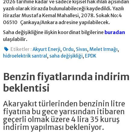
2026 tarihine kadar ve sadece kişisel hak ihlali açısından
yazılı olarak itirazda bulunulabileceği kaydedildi. Yazılı
itirazlar Mustafa Kemal Mahallesi, 2078. Sokak No:4
06510 Çankaya/Ankara adresine yapılabilecek.
Saha değişikliğine ilişkin koordinat bilgilerine
buradan
ulaşılabilir.
,
,
,
,
Etiketler :
Akyurt Enerji
Ordu
Sivas
Melet Irmağı
,
,
hidroelektrik santral
saha değişikliği
EPDK
Benzin fiyatlarında indirim
beklentisi
Akaryakıt türlerinden benzinin litre
fiyatına bu gece yarısından itibaren
geçerli olmak üzere 4 lira 35 kuruş
indirim yapılması bekleniyor.