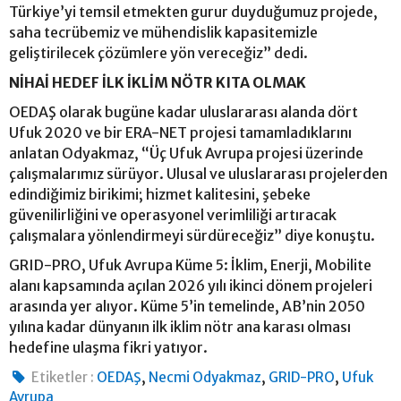
Türkiye’yi temsil etmekten gurur duyduğumuz projede,
saha tecrübemiz ve mühendislik kapasitemizle
geliştirilecek çözümlere yön vereceğiz” dedi.
NİHAİ HEDEF İLK İKLİM NÖTR KITA OLMAK
OEDAŞ olarak bugüne kadar uluslararası alanda dört
Ufuk 2020 ve bir ERA-NET projesi tamamladıklarını
anlatan Odyakmaz, “Üç Ufuk Avrupa projesi üzerinde
çalışmalarımız sürüyor. Ulusal ve uluslararası projelerden
edindiğimiz birikimi; hizmet kalitesini, şebeke
güvenilirliğini ve operasyonel verimliliği artıracak
çalışmalara yönlendirmeyi sürdüreceğiz” diye konuştu.
GRID-PRO, Ufuk Avrupa Küme 5: İklim, Enerji, Mobilite
alanı kapsamında açılan 2026 yılı ikinci dönem projeleri
arasında yer alıyor. Küme 5’in temelinde, AB’nin 2050
yılına kadar dünyanın ilk iklim nötr ana karası olması
hedefine ulaşma fikri yatıyor.
,
,
,
Etiketler :
OEDAŞ
Necmi Odyakmaz
GRID-PRO
Ufuk
Avrupa