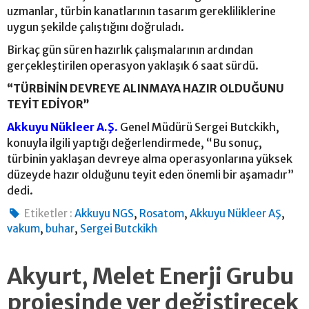
uzmanlar, türbin kanatlarının tasarım gerekliliklerine
uygun şekilde çalıştığını doğruladı.
Birkaç gün süren hazırlık çalışmalarının ardından
gerçekleştirilen operasyon yaklaşık 6 saat sürdü.
“TÜRBİNİN DEVREYE ALINMAYA HAZIR OLDUĞUNU
TEYİT EDİYOR”
Akkuyu Nükleer A.Ş.
Genel Müdürü Sergei Butckikh,
konuyla ilgili yaptığı değerlendirmede, “Bu sonuç,
türbinin yaklaşan devreye alma operasyonlarına yüksek
düzeyde hazır olduğunu teyit eden önemli bir aşamadır”
dedi.
,
,
,
Etiketler :
Akkuyu NGS
Rosatom
Akkuyu Nükleer AŞ
,
,
vakum
buhar
Sergei Butckikh
Akyurt, Melet Enerji Grubu
projesinde yer değiştirecek