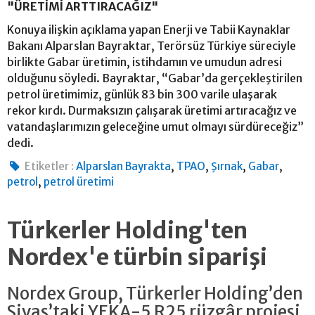
"ÜRETİMİ ARTTIRACAĞIZ"
Konuya ilişkin açıklama yapan Enerji ve Tabii Kaynaklar
Bakanı Alparslan Bayraktar, Terörsüz Türkiye süreciyle
birlikte Gabar üretimin, istihdamın ve umudun adresi
olduğunu söyledi. Bayraktar, “Gabar’da gerçekleştirilen
petrol üretimimiz, günlük 83 bin 300 varile ulaşarak
rekor kırdı. Durmaksızın çalışarak üretimi artıracağız ve
vatandaşlarımızın geleceğine umut olmayı sürdüreceğiz”
dedi.
,
,
,
,
Etiketler :
Alparslan Bayrakta
TPAO
Şırnak
Gabar
,
petrol
petrol üretimi
Türkerler Holding'ten
Nordex'e türbin siparişi
Nordex Group, Türkerler Holding’den
Sivas’taki YEKA-5 R25 rüzgâr projesi