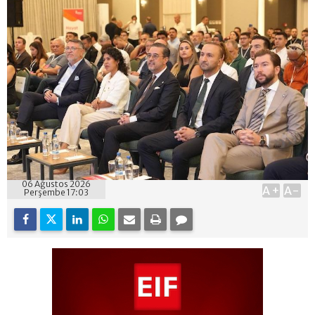
06 Ağustos 2026
A+
A-
Perşembe 17:03