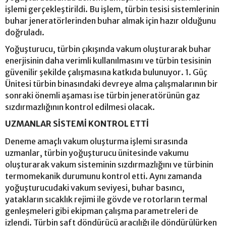
işlemi gerçekleştirildi. Bu işlem, türbin tesisi sistemlerinin
buhar jeneratörlerinden buhar almak için hazır olduğunu
doğruladı.
Yoğuşturucu, türbin çıkışında vakum oluşturarak buhar
enerjisinin daha verimli kullanılmasını ve türbin tesisinin
güvenilir şekilde çalışmasına katkıda bulunuyor. 1. Güç
Ünitesi türbin binasındaki devreye alma çalışmalarının bir
sonraki önemli aşaması ise türbin jeneratörünün gaz
sızdırmazlığının kontrol edilmesi olacak.
UZMANLAR SİSTEMİ KONTROL ETTİ
Deneme amaçlı vakum oluşturma işlemi sırasında
uzmanlar, türbin yoğuşturucu ünitesinde vakumu
oluşturarak vakum sisteminin sızdırmazlığını ve türbinin
termomekanik durumunu kontrol etti. Aynı zamanda
yoğuşturucudaki vakum seviyesi, buhar basıncı,
yatakların sıcaklık rejimi ile gövde ve rotorların termal
genleşmeleri gibi ekipman çalışma parametreleri de
izlendi. Türbin şaft döndürücü aracılığı ile döndürülürken