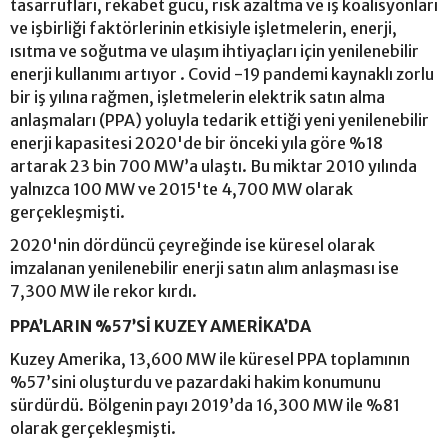
tasarrufları, rekabet gücü, risk azaltma ve iş koalisyonları
ve işbirliği faktörlerinin etkisiyle işletmelerin, enerji,
ısıtma ve soğutma ve ulaşım ihtiyaçları için yenilenebilir
enerji kullanımı artıyor . Covid -19 pandemi kaynaklı zorlu
bir iş yılına rağmen, işletmelerin elektrik satın alma
anlaşmaları (PPA) yoluyla tedarik ettiği yeni yenilenebilir
enerji kapasitesi 2020'de bir önceki yıla göre %18
artarak 23 bin 700 MW’a ulaştı. Bu miktar 2010 yılında
yalnızca 100 MW ve 2015'te 4,700 MW olarak
gerçekleşmişti.
2020'nin dördüncü çeyreğinde ise küresel olarak
imzalanan yenilenebilir enerji satın alım anlaşması ise
7,300 MW ile rekor kırdı.
PPA’LARIN %57’Sİ KUZEY AMERİKA’DA
Kuzey Amerika, 13,600 MW ile küresel PPA toplamının
%57’sini oluşturdu ve pazardaki hakim konumunu
sürdürdü. Bölgenin payı 2019’da 16,300 MW ile %81
olarak gerçekleşmişti.