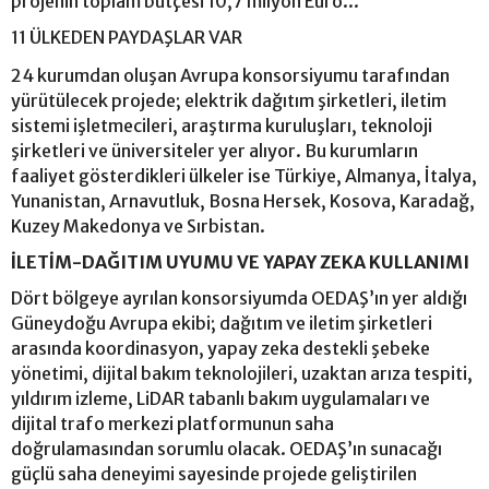
projenin toplam bütçesi 10,7 milyon Euro...
11 ÜLKEDEN PAYDAŞLAR VAR
24 kurumdan oluşan Avrupa konsorsiyumu tarafından
yürütülecek projede; elektrik dağıtım şirketleri, iletim
sistemi işletmecileri, araştırma kuruluşları, teknoloji
şirketleri ve üniversiteler yer alıyor. Bu kurumların
faaliyet gösterdikleri ülkeler ise Türkiye, Almanya, İtalya,
Yunanistan, Arnavutluk, Bosna Hersek, Kosova, Karadağ,
Kuzey Makedonya ve Sırbistan.
İLETİM-DAĞITIM UYUMU VE YAPAY ZEKA KULLANIMI
Dört bölgeye ayrılan konsorsiyumda OEDAŞ’ın yer aldığı
Güneydoğu Avrupa ekibi; dağıtım ve iletim şirketleri
arasında koordinasyon, yapay zeka destekli şebeke
yönetimi, dijital bakım teknolojileri, uzaktan arıza tespiti,
yıldırım izleme, LiDAR tabanlı bakım uygulamaları ve
dijital trafo merkezi platformunun saha
doğrulamasından sorumlu olacak. OEDAŞ’ın sunacağı
güçlü saha deneyimi sayesinde projede geliştirilen