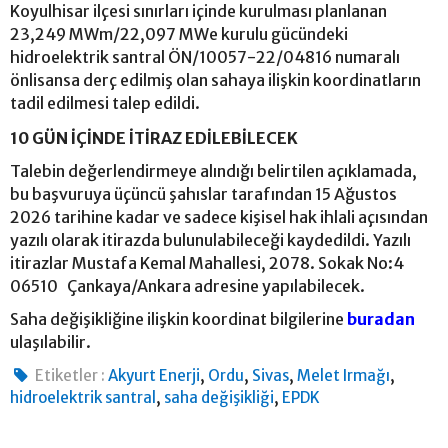
Koyulhisar ilçesi sınırları içinde kurulması planlanan
23,249 MWm/22,097 MWe kurulu gücündeki
hidroelektrik santral ÖN/10057-22/04816 numaralı
önlisansa derç edilmiş olan sahaya ilişkin koordinatların
tadil edilmesi talep edildi.
10 GÜN İÇİNDE İTİRAZ EDİLEBİLECEK
Talebin değerlendirmeye alındığı belirtilen açıklamada,
bu başvuruya üçüncü şahıslar tarafından 15 Ağustos
2026 tarihine kadar ve sadece kişisel hak ihlali açısından
yazılı olarak itirazda bulunulabileceği kaydedildi. Yazılı
itirazlar Mustafa Kemal Mahallesi, 2078. Sokak No:4
06510 Çankaya/Ankara adresine yapılabilecek.
Saha değişikliğine ilişkin koordinat bilgilerine
buradan
ulaşılabilir.
,
,
,
,
Etiketler :
Akyurt Enerji
Ordu
Sivas
Melet Irmağı
,
,
hidroelektrik santral
saha değişikliği
EPDK