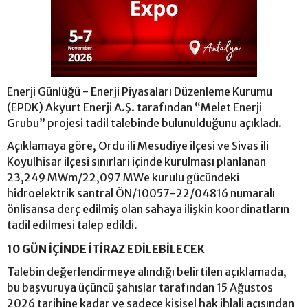
Enerji Günlüğü - Enerji Piyasaları Düzenleme Kurumu
(EPDK) Akyurt Enerji A.Ş. tarafından “Melet Enerji
Grubu” projesi tadil talebinde bulunulduğunu açıkladı.
Açıklamaya göre, Ordu ili Mesudiye ilçesi ve Sivas ili
Koyulhisar ilçesi sınırları içinde kurulması planlanan
23,249 MWm/22,097 MWe kurulu gücündeki
hidroelektrik santral ÖN/10057-22/04816 numaralı
önlisansa derç edilmiş olan sahaya ilişkin koordinatların
tadil edilmesi talep edildi.
10 GÜN İÇİNDE İTİRAZ EDİLEBİLECEK
Talebin değerlendirmeye alındığı belirtilen açıklamada,
bu başvuruya üçüncü şahıslar tarafından 15 Ağustos
2026 tarihine kadar ve sadece kişisel hak ihlali açısından