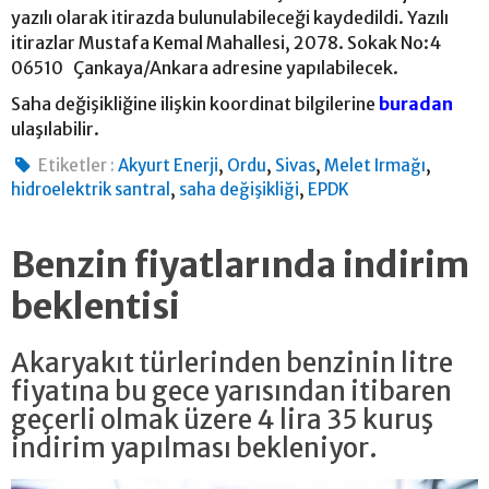
yazılı olarak itirazda bulunulabileceği kaydedildi. Yazılı
itirazlar Mustafa Kemal Mahallesi, 2078. Sokak No:4
06510 Çankaya/Ankara adresine yapılabilecek.
Saha değişikliğine ilişkin koordinat bilgilerine
buradan
ulaşılabilir.
,
,
,
,
Etiketler :
Akyurt Enerji
Ordu
Sivas
Melet Irmağı
,
,
hidroelektrik santral
saha değişikliği
EPDK
Benzin fiyatlarında indirim
beklentisi
Akaryakıt türlerinden benzinin litre
fiyatına bu gece yarısından itibaren
geçerli olmak üzere 4 lira 35 kuruş
indirim yapılması bekleniyor.