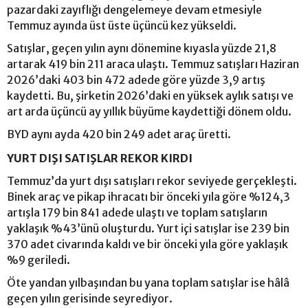
pazardaki zayıflığı dengelemeye devam etmesiyle
Temmuz ayında üst üste üçüncü kez yükseldi.
Satışlar, geçen yılın aynı dönemine kıyasla yüzde 21,8
artarak 419 bin 211 araca ulaştı. Temmuz satışları Haziran
2026’daki 403 bin 472 adede göre yüzde 3,9 artış
kaydetti. Bu, şirketin 2026’daki en yüksek aylık satışı ve
art arda üçüncü ay yıllık büyüme kaydettiği dönem oldu.
BYD aynı ayda 420 bin 249 adet araç üretti.
YURT DIŞI SATIŞLAR REKOR KIRDI
Temmuz’da yurt dışı satışları rekor seviyede gerçekleşti.
Binek araç ve pikap ihracatı bir önceki yıla göre %124,3
artışla 179 bin 841 adede ulaştı ve toplam satışların
yaklaşık %43’ünü oluşturdu. Yurt içi satışlar ise 239 bin
370 adet civarında kaldı ve bir önceki yıla göre yaklaşık
%9 geriledi.
Öte yandan yılbaşından bu yana toplam satışlar ise hâlâ
geçen yılın gerisinde seyrediyor.