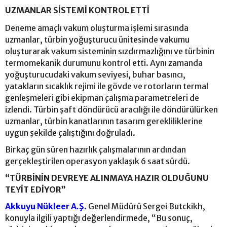
UZMANLAR SİSTEMİ KONTROL ETTİ
Deneme amaçlı vakum oluşturma işlemi sırasında
uzmanlar, türbin yoğuşturucu ünitesinde vakumu
oluşturarak vakum sisteminin sızdırmazlığını ve türbinin
termomekanik durumunu kontrol etti. Aynı zamanda
yoğuşturucudaki vakum seviyesi, buhar basıncı,
yatakların sıcaklık rejimi ile gövde ve rotorların termal
genleşmeleri gibi ekipman çalışma parametreleri de
izlendi. Türbin şaft döndürücü aracılığı ile döndürülürken
uzmanlar, türbin kanatlarının tasarım gerekliliklerine
uygun şekilde çalıştığını doğruladı.
Birkaç gün süren hazırlık çalışmalarının ardından
gerçekleştirilen operasyon yaklaşık 6 saat sürdü.
“TÜRBİNİN DEVREYE ALINMAYA HAZIR OLDUĞUNU
TEYİT EDİYOR”
Akkuyu Nükleer A.Ş.
Genel Müdürü Sergei Butckikh,
konuyla ilgili yaptığı değerlendirmede, “Bu sonuç,