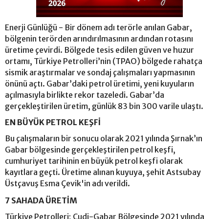
Enerji Günlüğü - Bir dönem adı terörle anılan Gabar,
bölgenin terörden arındırılmasının ardından rotasını
üretime çevirdi. Bölgede tesis edilen güven ve huzur
ortamı, Türkiye Petrolleri’nin (TPAO) bölgede rahatça
sismik araştırmalar ve sondaj çalışmaları yapmasının
önünü açtı. Gabar’daki petrol üretimi, yeni kuyuların
açılmasıyla birlikte rekor tazeledi. Gabar’da
gerçekleştirilen üretim, günlük 83 bin 300 varile ulaştı.
EN BÜYÜK PETROL KEŞFİ
Bu çalışmaların bir sonucu olarak 2021 yılında Şırnak’ın
Gabar bölgesinde gerçekleştirilen petrol keşfi,
cumhuriyet tarihinin en büyük petrol keşfi olarak
kayıtlara geçti. Üretime alınan kuyuya, şehit Astsubay
Üstçavuş Esma Çevik'in adı verildi.
7 SAHADA ÜRETİM
Türkiye Petrolleri; Cudi-Gabar Bölgesinde 2021 yılında