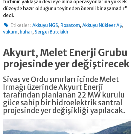
türbinin yaklaşan devreye alma operasyonlarına yüksek
düzeyde hazır olduğunu teyit eden önemli bir aşamadır”
dedi.
,
,
,
Etiketler :
Akkuyu NGS
Rosatom
Akkuyu Nükleer AŞ
,
,
vakum
buhar
Sergei Butckikh
Akyurt, Melet Enerji Grubu
projesinde yer değiştirecek
Sivas ve Ordu sınırları içinde Melet
Irmağı üzerinde Akyurt Enerji
tarafından planlanan 22 MW kurulu
güce sahip bir hidroelektrik santral
projesinde yer değişikliği yapılacak.