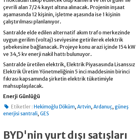
1 noktadan takip edilecek olup kamera ve tel örgüler ile
çevrili alan 7/24 kayıt altına alınacak. Projenin inşaat
aşamasında 12 kişinin, işletme aşasında ise 1 kişinin
çalıştırılması planlanıyor.
Santralde elde edilen alternatif akım trafo merkezinde
uygun gerilim (voltaj) seviyesine getirilerek elektrik
şebekesine bağlanacak. Projeye konu arazi içinde 154 kW
ve 34,5 kv enerji nakil hattı bulunuyor.
Santralde üretilen elektrik, Elektrik Piyasasında Lisanssız
Elektrik Üretim Yönetmeliğinin 5 inci maddesinin birinci
fıkrası kapsamında şirketin elektrik tüketimiyle
mahsuplaşılacak.
Enerji Günlüğü
,
,
,
Etiketler :
Hekimoğlu Döküm
Artvin
Ardanuç
güneş
,
enerjisi santrali
GES
BYD'nin yurt dışı satışları