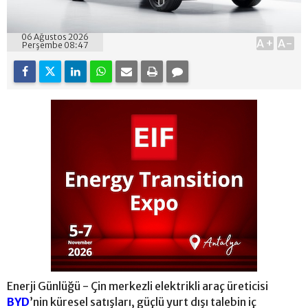
06 Ağustos 2026
A+
A-
Perşembe 08:47
Enerji Günlüğü - Çin merkezli elektrikli araç üreticisi
BYD
’nin küresel satışları, güçlü yurt dışı talebin iç