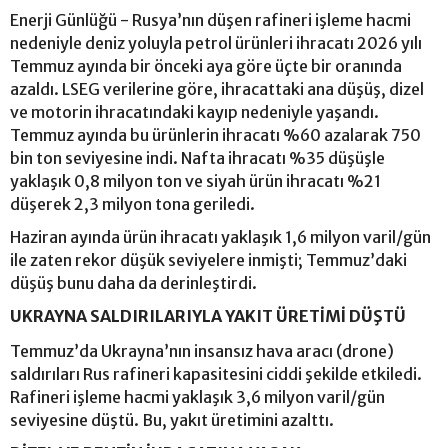
Enerji Günlüğü - Rusya’nın düşen rafineri işleme hacmi
nedeniyle deniz yoluyla petrol ürünleri ihracatı 2026 yılı
Temmuz ayında bir önceki aya göre üçte bir oranında
azaldı. LSEG verilerine göre, ihracattaki ana düşüş, dizel
ve motorin ihracatındaki kayıp nedeniyle yaşandı.
Temmuz ayında bu ürünlerin ihracatı %60 azalarak 750
bin ton seviyesine indi. Nafta ihracatı %35 düşüşle
yaklaşık 0,8 milyon ton ve siyah ürün ihracatı %21
düşerek 2,3 milyon tona geriledi.
Haziran ayında ürün ihracatı yaklaşık 1,6 milyon varil/gün
ile zaten rekor düşük seviyelere inmişti; Temmuz’daki
düşüş bunu daha da derinleştirdi.
UKRAYNA SALDIRILARIYLA YAKIT ÜRETİMİ DÜŞTÜ
Temmuz’da Ukrayna’nın insansız hava aracı (drone)
saldırıları Rus rafineri kapasitesini ciddi şekilde etkiledi.
Rafineri işleme hacmi yaklaşık 3,6 milyon varil/gün
seviyesine düştü. Bu, yakıt üretimini azalttı.