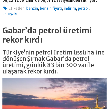
68,22 TL ve İzmir’de 68,51 TL seviyesinden satılıyor.
,
,
,
,
Etiketler :
benzin
benzin fiyatı
indirim
petrol
akaryakıt
Gabar’da petrol üretimi
rekor kırdı
Türkiye’nin petrol üretim üssü haline
dönüşen Şırnak Gabar’da petrol
üretimi, günlük 83 bin 300 varile
ulaşarak rekor kırdı.