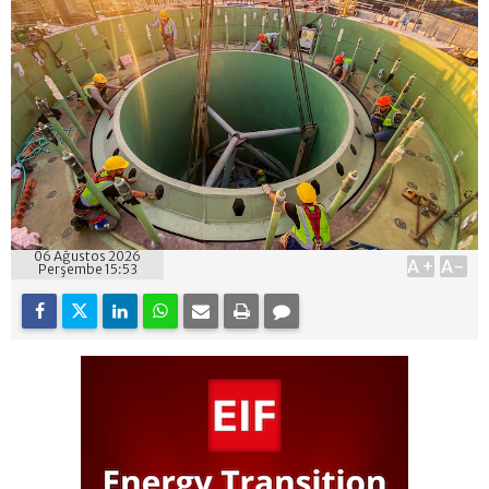
06 Ağustos 2026
A+
A-
Perşembe 15:53