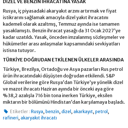
DİZEL VE BENZİN İHRACATINA YASAK
Rusya, iç piyasadaki akaryakıt arzını artırmak ve fiyat
istikrarını sağlamak amacıyla dizel yakıt ihracatını
kademeli olarak azaltmış, Temmuz ayında ise tamamen
yasaklamıştı. Benzin ihracat yasağı da 31 Ocak 2027’ye
kadar uzatıldı. Yasak, önceden imzalanmış sözleşmeler ve
hükümetler arası anlaşmalar kapsamındaki sevkiyatları
istisna tutuyor.
TÜRKİYE DOĞRUDAN ETKİLENEN ÜLKELER ARASINDA
Türkiye, Brezilya, Ortadoğu ve Asya pazarları Rus petrol
ürün ihracatındaki düşüşten doğrudan etkilendi. S&P
Global verilerine göre Rusya’dan Türkiye’ye yönelik dizel
ve mazot ihracatı Haziran ayında bir önceki aya göre
%38,2 azalışla 716 bin tona inerken Türkiye, eksilen
miktarın bir bölümünü Hindistan’dan karşılamaya başladı.
,
,
,
,
,
Etiketler :
Rusya
benzin
dizel
akarkayıt
petrol
,
rafineri
akaryakıt ihracatı