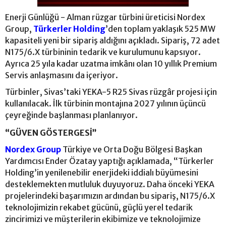
Enerji Günlüğü - Alman rüzgar türbini üreticisi Nordex
Group,
Türkerler Holding
’den toplam yaklaşık 525 MW
kapasiteli yeni bir sipariş aldığını açıkladı. Sipariş, 72 adet
N175/6.X türbininin tedarik ve kurulumunu kapsıyor.
Ayrıca 25 yıla kadar uzatma imkânı olan 10 yıllık Premium
Servis anlaşmasını da içeriyor.
Türbinler, Sivas’taki YEKA-5 R25 Sivas rüzgâr projesi için
kullanılacak. İlk türbinin montajına 2027 yılının üçüncü
çeyreğinde başlanması planlanıyor.
“GÜVEN GÖSTERGESİ”
Nordex Group
Türkiye ve Orta Doğu Bölgesi Başkan
Yardımcısı Ender Özatay yaptığı açıklamada, “Türkerler
Holding’in yenilenebilir enerjideki iddialı büyümesini
desteklemekten mutluluk duyuyoruz. Daha önceki YEKA
projelerindeki başarımızın ardından bu sipariş, N175/6.X
teknolojimizin rekabet gücünü, güçlü yerel tedarik
zincirimizi ve müşterilerin ekibimize ve teknolojimize