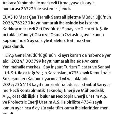
Ankara Yenimahalle merkezli firma, yasaklı kayıt
numarası 263225 ile sisteme işlendi.
EÜAŞ 18 Mart Çan Termik Santrali İşletme Müdürlüğü'nün
2026/762230 kayıt numaralı ihalesinde ise İstanbul
Kadıköy merkezli Zet Redüktör Sanayi ve Ticaret A.Ş. ile
ortakları Cüneyt Okçu ve Osman Öztaşkın, aynı kanun
kapsamında 6 ay süreyle ihalelere katılmaktan
yasaklandı.
TEİAŞ Genel Müdürlüğü'nün iki ayrı kararı da haberde yer
aldı. 2024/1303799 kayıt numaralı ihalede Ankara
Yenimahalle merkezli Say İnşaat Turizm Ticaret ve Sanayi
Ltd. Şti. ile ortağı Yalçın Karaaslan, 4735 sayılı Kamu İhale
Sözleşmeleri Kanunu uyarınca 1 yıl yasaklandı.
2025/2364113 kayıt numaralı ihalede ise İstanbul Sarıyer
merkezli Kontrolmatik Teknoloji Enerji ve Mühendislik
A.Ş., ortaklık ilişkisi bulunan Nextopia Enerji Üretim A.Ş.
ve Prolectric Enerji Üretim A.Ş. ile birlikte 4734 sayılı
kanun uyarınca 6 ay süreyle tüm kamu ihalelerinden men
edildi.