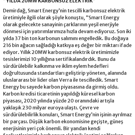
“YILDA 20MW KARBONSUZ ELEKTRİK”
Demirdağ, Smart Energy’nin tescilli karbonsuz elektrik
üretimiyle ilgili olarak şöyle konuştu, “Smart Energy
olarak gelecekte sanayinin çarklarının yeşil enerjiyle
dönmesi için yatırımlarımıza hızla devam ediyoruz. Son iki
yılda 37 bin ton karbonun salımını engelledik. Bu doğaya
216 bin ağacın sağladığı katkıya eş değer bir miktarı ifade
ediyor. Yıllık 20MW karbonsuz elektrik üretimimizle
tesislerimizi 10 yıllığına sertifikalandırdık. Bunu da
sürdürülebilir kalkınma ve iklim eylem hedefleri
doğrultusunda standartları geliştirip yöneten, alanında
uluslararası bir lider olan Verra ile tescilledik. Smart
Energy bu sayede karbon piyasasına da girmiş oldu.
Karbon kredisi ticaretinin yapıldığı küresel karbon
piyasası, 2020 yılında yüzde 20 oranındaki artışla
yaklaşık 230 milyar euroya ulaştı. Çevre ve
sürdürülebilirlik konuları, Smart Energy’nin işinin ayrılmaz
bir parçası. Düşük karbon ekonomisine geçişte, güneş
enerjisinin yeri çok önemli. Bir yandan kendi