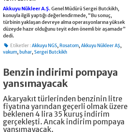
Akkuyu Nükleer A.Ş.
Genel Müdürü Sergei Butckikh,
konuyla ilgili yaptığı değerlendirmede, “Bu sonuç,
türbinin yaklaşan devreye alma operasyonlarına yüksek
düzeyde hazır olduğunu teyit eden önemli bir aşamadır”
dedi.
,
,
,
Etiketler :
Akkuyu NGS
Rosatom
Akkuyu Nükleer AŞ
,
,
vakum
buhar
Sergei Butckikh
Benzin indirimi pompaya
yansımayacak
Akaryakıt türlerinden benzinin litre
fiyatına yarından geçerli olmak üzere
beklenen 4 lira 35 kuruş indirim
gerçekleşti. Ancak indirim pompaya
yansımayacak.