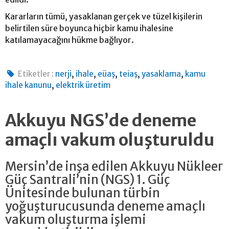
Kararların tümü, yasaklanan gerçek ve tüzel kişilerin
belirtilen süre boyunca hiçbir kamu ihalesine
katılamayacağını hükme bağlıyor.
,
,
,
,
,
Etiketler :
nerji
ihale
eüaş
teiaş
yasaklama
kamu
,
ihale kanunu
elektrik üretim
Akkuyu NGS’de deneme
amaçlı vakum oluşturuldu
Mersin’de inşa edilen Akkuyu Nükleer
Güç Santrali’nin (NGS) 1. Güç
Ünitesinde bulunan türbin
yoğuşturucusunda deneme amaçlı
vakum oluşturma işlemi