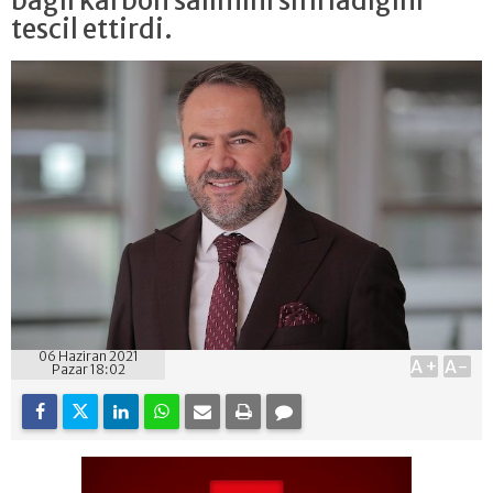
bağlı karbon salımını sıfırladığını
tescil ettirdi.
06 Haziran 2021
A+
A-
Pazar 18:02