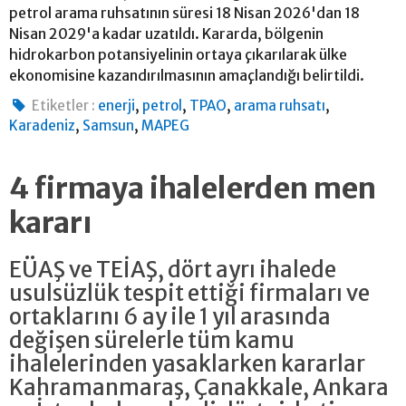
petrol arama ruhsatının süresi 18 Nisan 2026'dan 18
Nisan 2029'a kadar uzatıldı. Kararda, bölgenin
hidrokarbon potansiyelinin ortaya çıkarılarak ülke
ekonomisine kazandırılmasının amaçlandığı belirtildi.
,
,
,
,
Etiketler :
enerji
petrol
TPAO
arama ruhsatı
,
,
Karadeniz
Samsun
MAPEG
4 firmaya ihalelerden men
kararı
EÜAŞ ve TEİAŞ, dört ayrı ihalede
usulsüzlük tespit ettiği firmaları ve
ortaklarını 6 ay ile 1 yıl arasında
değişen sürelerle tüm kamu
ihalelerinden yasaklarken kararlar
Kahramanmaraş, Çanakkale, Ankara