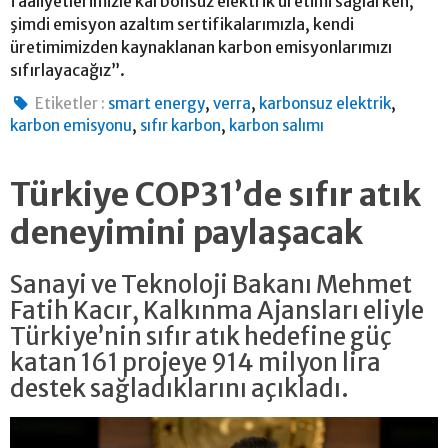
faaliyetlerimizle karbonsuz elektrik üretimi sağlarken,
şimdi emisyon azaltım sertifikalarımızla, kendi
üretimimizden kaynaklanan karbon emisyonlarımızı
sıfırlayacağız”.
,
,
,
Etiketler :
smart energy
verra
karbonsuz elektrik
,
,
karbon emisyonu
sıfır karbon
karbon salımı
Türkiye COP31’de sıfır atık
deneyimini paylaşacak
Sanayi ve Teknoloji Bakanı Mehmet
Fatih Kacır, Kalkınma Ajansları eliyle
Türkiye’nin sıfır atık hedefine güç
katan 161 projeye 914 milyon lira
destek sağladıklarını açıkladı.