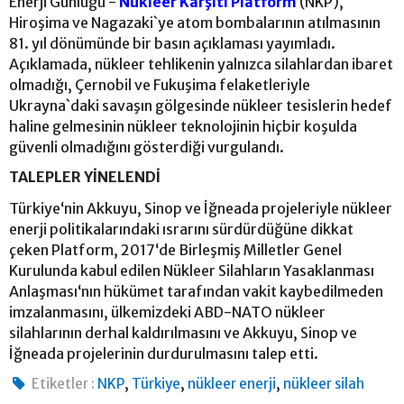
Enerji Günlüğü -
Nükleer Karşıtı Platform
(NKP),
Hiroşima ve Nagazaki`ye atom bombalarının atılmasının
81. yıl dönümünde bir basın açıklaması yayımladı.
Açıklamada, nükleer tehlikenin yalnızca silahlardan ibaret
olmadığı, Çernobil ve Fukuşima felaketleriyle
Ukrayna`daki savaşın gölgesinde nükleer tesislerin hedef
haline gelmesinin nükleer teknolojinin hiçbir koşulda
güvenli olmadığını gösterdiği vurgulandı.
TALEPLER YİNELENDİ
Türkiye‘nin Akkuyu, Sinop ve İğneada projeleriyle nükleer
enerji politikalarındaki ısrarını sürdürdüğüne dikkat
çeken Platform, 2017‘de Birleşmiş Milletler Genel
Kurulunda kabul edilen Nükleer Silahların Yasaklanması
Anlaşması‘nın hükümet tarafından vakit kaybedilmeden
imzalanmasını, ülkemizdeki ABD-NATO nükleer
silahlarının derhal kaldırılmasını ve Akkuyu, Sinop ve
İğneada projelerinin durdurulmasını talep etti.
,
,
,
Etiketler :
NKP
Türkiye
nükleer enerji
nükleer silah