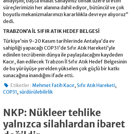
anlayışını; başta imalat sanayimiz olmak üzere üretim
süreçlerimizin her alanına dahil ediyor, bütüncül ve çok
boyutlu mekanizmalarımızı kararlılıkla devreye alıyoruz”
dedi.
TRABZON’A İL SIFIR ATIK HEDEF BELGESİ
Türkiye’nin 9-20 Kasım tarihlerinde Antalya’da ev
sahipliği yapacağı COP31’de Sıfır Atık Hareketi’yle
edinilen tecrübenin dünya ile paylaşılacağını kaydeden
Kacır, ilan edilecek Trabzon İl Sıfır Atık Hedef Belgesinin
de bu yürüyüşe yerelden yükselen çok güçlü bir katkı
sunacağına inandığını ifade etti.
,
,
Etiketler :
Mehmet Fatih Kacır
Sıfır Atık Hareketi
,
COP31
sürdürülebilirlik
NKP: Nükleer tehlike
yalnızca silahlardan ibaret