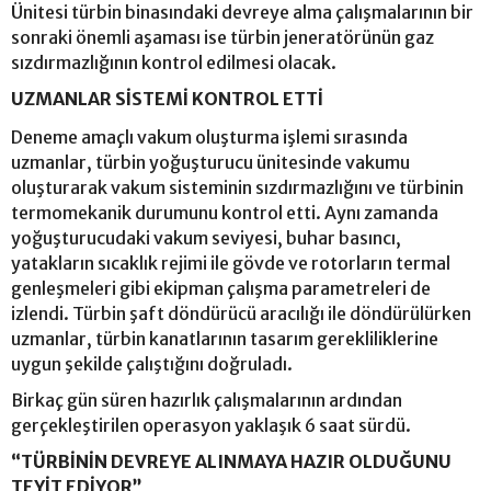
Ünitesi türbin binasındaki devreye alma çalışmalarının bir
sonraki önemli aşaması ise türbin jeneratörünün gaz
sızdırmazlığının kontrol edilmesi olacak.
UZMANLAR SİSTEMİ KONTROL ETTİ
Deneme amaçlı vakum oluşturma işlemi sırasında
uzmanlar, türbin yoğuşturucu ünitesinde vakumu
oluşturarak vakum sisteminin sızdırmazlığını ve türbinin
termomekanik durumunu kontrol etti. Aynı zamanda
yoğuşturucudaki vakum seviyesi, buhar basıncı,
yatakların sıcaklık rejimi ile gövde ve rotorların termal
genleşmeleri gibi ekipman çalışma parametreleri de
izlendi. Türbin şaft döndürücü aracılığı ile döndürülürken
uzmanlar, türbin kanatlarının tasarım gerekliliklerine
uygun şekilde çalıştığını doğruladı.
Birkaç gün süren hazırlık çalışmalarının ardından
gerçekleştirilen operasyon yaklaşık 6 saat sürdü.
“TÜRBİNİN DEVREYE ALINMAYA HAZIR OLDUĞUNU
TEYİT EDİYOR”