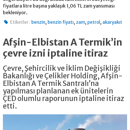
fiyatlara litre başına yaklaşık 1,06 TL zam yansıması
bekleniyor.
,
,
,
,
Etiketler :
benzin
benzin fiyatı
zam
petrol
akaryakıt
Afşin-Elbistan A Termik’in
çevre izni iptaline itiraz
Çevre, Şehircilik ve İklim Değişikliği
Bakanlığı ve Çelikler Holding, Afşin-
Elbistan A Termik Santralı’na
yapılması planlanan ek ünitelerin
ÇED olumlu raporunun iptaline itiraz
etti.