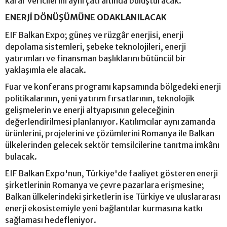
karar vericilerini aynı çatı altında buluşturacak.
ENERJİ DÖNÜŞÜMÜNE ODAKLANILACAK
EIF Balkan Expo; güneş ve rüzgâr enerjisi, enerji
depolama sistemleri, şebeke teknolojileri, enerji
yatırımları ve finansman başlıklarını bütüncül bir
yaklaşımla ele alacak.
Fuar ve konferans programı kapsamında bölgedeki enerji
politikalarının, yeni yatırım fırsatlarının, teknolojik
gelişmelerin ve enerji altyapısının geleceğinin
değerlendirilmesi planlanıyor. Katılımcılar aynı zamanda
ürünlerini, projelerini ve çözümlerini Romanya ile Balkan
ülkelerinden gelecek sektör temsilcilerine tanıtma imkânı
bulacak.
EIF Balkan Expo'nun, Türkiye'de faaliyet gösteren enerji
şirketlerinin Romanya ve çevre pazarlara erişmesine;
Balkan ülkelerindeki şirketlerin ise Türkiye ve uluslararası
enerji ekosistemiyle yeni bağlantılar kurmasına katkı
sağlaması hedefleniyor.