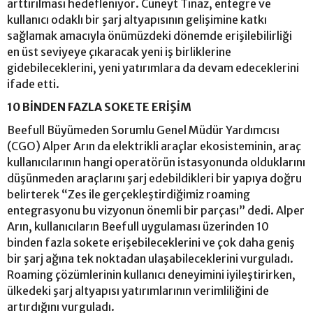
arttırılması hedefleniyor. Cüneyt Tınaz, entegre ve
kullanıcı odaklı bir şarj altyapısının gelişimine katkı
sağlamak amacıyla önümüzdeki dönemde erişilebilirliği
en üst seviyeye çıkaracak yeni iş birliklerine
gidebileceklerini, yeni yatırımlara da devam edeceklerini
ifade etti.
10 BİNDEN FAZLA SOKETE ERİŞİM
Beefull Büyümeden Sorumlu Genel Müdür Yardımcısı
(CGO) Alper Arın da elektrikli araçlar ekosisteminin, araç
kullanıcılarının hangi operatörün istasyonunda olduklarını
düşünmeden araçlarını şarj edebildikleri bir yapıya doğru
belirterek “Zes ile gerçekleştirdiğimiz roaming
entegrasyonu bu vizyonun önemli bir parçası” dedi. Alper
Arın, kullanıcıların Beefull uygulaması üzerinden 10
binden fazla sokete erişebileceklerini ve çok daha geniş
bir şarj ağına tek noktadan ulaşabileceklerini vurguladı.
Roaming çözümlerinin kullanıcı deneyimini iyileştirirken,
ülkedeki şarj altyapısı yatırımlarının verimliliğini de
artırdığını vurguladı.