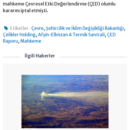
mahkeme Çevresel Etki Değerlendirme (ÇED) olumlu
kararını iptal etmişti.
,
,
Etiketler :
Çevre
Şehircilik ve İklim Değişikliği Bakanlığı
,
,
Çelikler Holding
Afşin-Elbistan A Termik Santrali
ÇED
,
Raporu
Mahkeme
İlgili Haberler