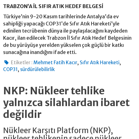
TRABZON’A İL SIFIR ATIK HEDEF BELGESİ
Türkiye’nin 9-20 Kasım tarihlerinde Antalya’da ev
sahipliği yapacağı COP31’de Sıfır Atık Hareketi’yle
edinilen tecrübenin dünya ile paylaşılacağını kaydeden
Kacır, ilan edilecek Trabzon İl Sıfır Atık Hedef Belgesinin
de bu yürüyüşe yerelden yükselen çok güçlü bir katkı
sunacağına inandığını ifade etti.
,
,
Etiketler :
Mehmet Fatih Kacır
Sıfır Atık Hareketi
,
COP31
sürdürülebilirlik
NKP: Nükleer tehlike
yalnızca silahlardan ibaret
değildir
Nükleer Karşıtı Platform (NKP),
nükleer tehlikenin sadece nükleer