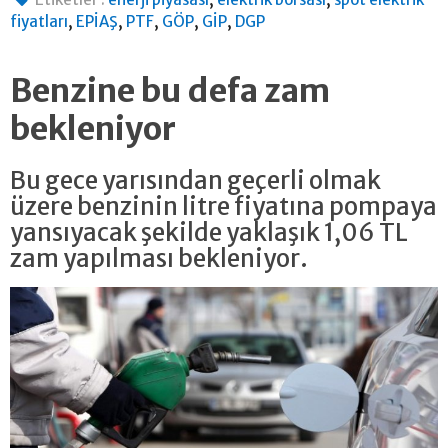
,
,
,
,
,
fiyatları
EPİAŞ
PTF
GÖP
GİP
DGP
Benzine bu defa zam
bekleniyor
Bu gece yarısından geçerli olmak
üzere benzinin litre fiyatına pompaya
yansıyacak şekilde yaklaşık 1,06 TL
zam yapılması bekleniyor.