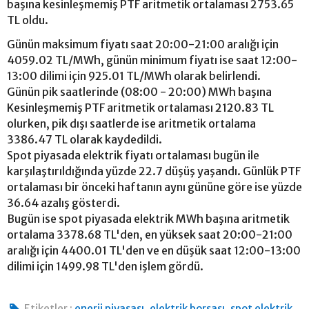
başına kesinleşmemiş PTF aritmetik ortalaması 2753.65
TL oldu.
Günün maksimum fiyatı saat 20:00-21:00 aralığı için
4059.02 TL/MWh, günün minimum fiyatı ise saat 12:00-
13:00 dilimi için 925.01 TL/MWh olarak belirlendi.
Günün pik saatlerinde (08:00 - 20:00) MWh başına
Kesinleşmemiş PTF aritmetik ortalaması 2120.83 TL
olurken, pik dışı saatlerde ise aritmetik ortalama
3386.47 TL olarak kaydedildi.
Spot piyasada elektrik fiyatı ortalaması bugün ile
karşılaştırıldığında yüzde 22.7 düşüş yaşandı. Günlük PTF
ortalaması bir önceki haftanın aynı gününe göre ise yüzde
36.64 azalış gösterdi.
Bugün ise spot piyasada elektrik MWh başına aritmetik
ortalama 3378.68 TL'den, en yüksek saat 20:00-21:00
aralığı için 4400.01 TL'den ve en düşük saat 12:00-13:00
dilimi için 1499.98 TL'den işlem gördü.
,
,
Etiketler :
enerji piyasası
elektrik borsası
spot elektrik