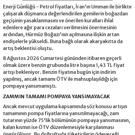
Enerji Günlüğü - Petrol fiyatları, İran'ın Umman ile birlikte
çalışarak düşmanca değerlendirilen gemilerin boğazdan
geçişinin yasaklanmasını ve önerilen kuralları ihlal
edenlere ağır para cezaları verilmesini önermesinin
ardından, Hürmüz Boğazı'nın açılmasına ilişkin artan
endişelerle yükseldi. Buna bağlı olarak akaryakıtta da
artış beklentisi oluştu.
8 Ağustos 2026 Cumartesi gününden itibaren geçerli
olmak üzere benzin grubunda litre başına 1,43 TL fiyat
artışı bekleniyor. Benzin fiyatına bugün için indirim
yapılmış, ancak tamamı ÖTV ile mahsuplaşıldığı için
pompaya yansımamıştı.
ZAMMIN TAMAMI POMPAYA YANSIMAYACAK
Ancak mevcut uygulama kapsamında söz konusu artışın
tamamının pompa fiyatlarına yansıtılmayacağı, zam
tutarının yüzde 75'lik bölümünün pompaya yansımasının,
kalan kısmın ise ÖTV düzenlemesiyle karşılanması
öngörülüyor. Bu doğrultuda tüketicilerin ödeyeceği