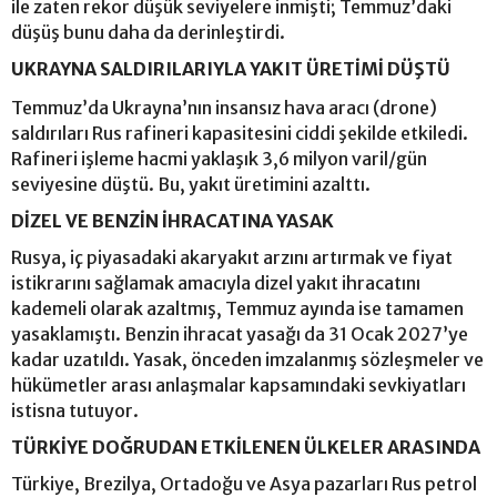
ile zaten rekor düşük seviyelere inmişti; Temmuz’daki
düşüş bunu daha da derinleştirdi.
UKRAYNA SALDIRILARIYLA YAKIT ÜRETİMİ DÜŞTÜ
Temmuz’da Ukrayna’nın insansız hava aracı (drone)
saldırıları Rus rafineri kapasitesini ciddi şekilde etkiledi.
Rafineri işleme hacmi yaklaşık 3,6 milyon varil/gün
seviyesine düştü. Bu, yakıt üretimini azalttı.
DİZEL VE BENZİN İHRACATINA YASAK
Rusya, iç piyasadaki akaryakıt arzını artırmak ve fiyat
istikrarını sağlamak amacıyla dizel yakıt ihracatını
kademeli olarak azaltmış, Temmuz ayında ise tamamen
yasaklamıştı. Benzin ihracat yasağı da 31 Ocak 2027’ye
kadar uzatıldı. Yasak, önceden imzalanmış sözleşmeler ve
hükümetler arası anlaşmalar kapsamındaki sevkiyatları
istisna tutuyor.
TÜRKİYE DOĞRUDAN ETKİLENEN ÜLKELER ARASINDA
Türkiye, Brezilya, Ortadoğu ve Asya pazarları Rus petrol