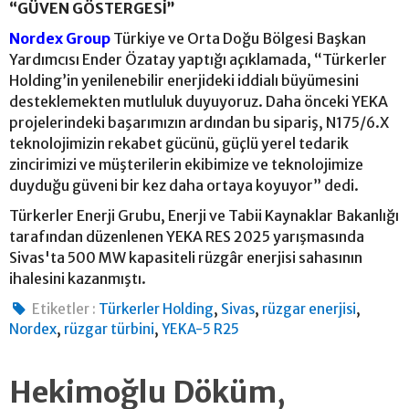
“GÜVEN GÖSTERGESİ”
Nordex Group
Türkiye ve Orta Doğu Bölgesi Başkan
Yardımcısı Ender Özatay yaptığı açıklamada, “Türkerler
Holding’in yenilenebilir enerjideki iddialı büyümesini
desteklemekten mutluluk duyuyoruz. Daha önceki YEKA
projelerindeki başarımızın ardından bu sipariş, N175/6.X
teknolojimizin rekabet gücünü, güçlü yerel tedarik
zincirimizi ve müşterilerin ekibimize ve teknolojimize
duyduğu güveni bir kez daha ortaya koyuyor” dedi.
Türkerler Enerji Grubu, Enerji ve Tabii Kaynaklar Bakanlığı
tarafından düzenlenen YEKA RES 2025 yarışmasında
Sivas'ta 500 MW kapasiteli rüzgâr enerjisi sahasının
ihalesini kazanmıştı.
,
,
,
Etiketler :
Türkerler Holding
Sivas
rüzgar enerjisi
,
,
Nordex
rüzgar türbini
YEKA-5 R25
Hekimoğlu Döküm,