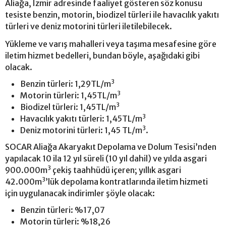
Aliağa, İzmir adresinde faaliyet gösteren söz konusu
tesiste benzin, motorin, biodizel türleri ile havacılık yakıtı
türleri ve deniz motorini türleri iletilebilecek.
Yükleme ve varış mahalleri veya taşıma mesafesine göre
iletim hizmet bedelleri, bundan böyle, aşağıdaki gibi
olacak.
3
Benzin türleri: 1,29TL/m
3
Motorin türleri: 1,45TL/m
3
Biodizel türleri: 1,45TL/m
3
Havacılık yakıtı türleri: 1,45TL/m
3
Deniz motorini türleri: 1,45 TL/m
.
SOCAR Aliağa Akaryakıt Depolama ve Dolum Tesisi’nden
yapılacak 10 ila 12 yıl süreli (10 yıl dahil) ve yılda asgari
3
900.000m
çekiş taahhüdü içeren; yıllık asgari
3
42.000m
’lük depolama kontratlarında iletim hizmeti
için uygulanacak indirimler şöyle olacak:
Benzin türleri: %17,07
Motorin türleri: %18,26