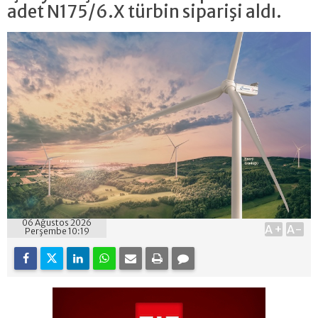
adet N175/6.X türbin siparişi aldı.
06 Ağustos 2026
A+
A-
Perşembe 10:19