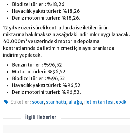
Biodizel türleri: %18,26
Havacılık yakıtı türleri: %18,26
Deniz motorini türleri: %18,26.
12 yıl ve üzeri süreli kontratlarda ise iletilen ürün
miktarına bakılmaksızın aşağıdaki indirimler uygulanacak.
3
40.000m
ve üzerindeki motorin depolama
kontratlarında da iletim hizmeti için aynı oranlarda
indirim yapılacak.
Benzin türleri: %96,52
Motorin türleri: %96,52
Biodizel türleri: %96,52
Havacılık yakıtı türleri: %96,52
Deniz motorini türleri: %96,52.
,
,
,
,
Etiketler :
socar
star hattı
aliağa
iletim tarifesi
epdk
İlgili Haberler