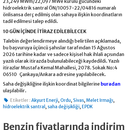
23,249 MWm/22,097 MWe kurulu gücündeki
hidroelektrik santral ÖN/10057-22/04816 numaralı
önlisansa derç edilmiş olan sahaya ilişkin koordinatların
tadil edilmesi talep edildi.
10 GÜN İÇİNDE İTİRAZ EDİLEBİLECEK
Talebin değerlendirmeye alındığı belirtilen açıklamada,
bu başvuruya üçüncü şahıslar tarafından 15 Ağustos
2026 tarihine kadar ve sadece kişisel hak ihlali açısından
yazılı olarak itirazda bulunulabileceği kaydedildi. Yazılı
itirazlar Mustafa Kemal Mahallesi, 2078. Sokak No:4
06510 Çankaya/Ankara adresine yapılabilecek.
Saha değişikliğine ilişkin koordinat bilgilerine
buradan
ulaşılabilir.
,
,
,
,
Etiketler :
Akyurt Enerji
Ordu
Sivas
Melet Irmağı
,
,
hidroelektrik santral
saha değişikliği
EPDK
Benzin fiyatlarında indirim