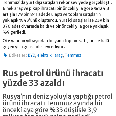
Temmuz’da yurt dışı satışları rekor seviyede gerçekleşti.
Binek araç ve pikap ihracatı bir önceki yıla göre %124,3
artışla 179 bin 841 adede ulaştı ve toplam satışların
yaklaşık %43’ünü oluşturdu. Yurt içi satışlar ise 239 bin
370 adet civarında kaldı ve bir önceki yıla göre yaklaşık
%9 geriledi.
Öte yandan yılbaşından bu yana toplam satışlar ise hâlâ
geçen yılın gerisinde seyrediyor.
,
,
Etiketler :
BYD
elektrikli araç
Temmuz
Rus petrol ürünü ihracatı
yüzde 33 azaldı
Rusya’nın deniz yoluyla yaptığı petrol
ürünü ihracatı Temmuz ayında bir
önceki aya göre %33 düşüşle 3,9