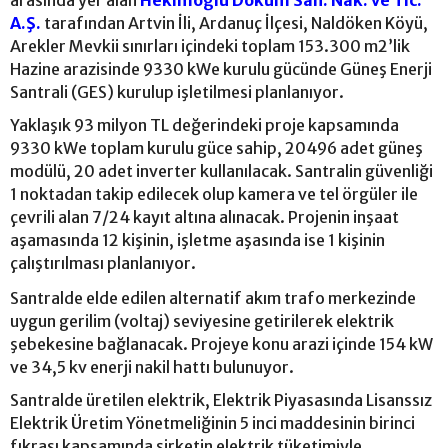
arasında yer alan
Hekimoğlu Döküm San. Nak. ve Tic.
A.Ş.
tarafından Artvin İli, Ardanuç İlçesi, Naldöken Köyü,
Arekler Mevkii sınırları içindeki toplam 153.300 m2’lik
Hazine arazisinde 9330 kWe kurulu gücünde Güneş Enerji
Santrali (GES) kurulup işletilmesi planlanıyor.
Yaklaşık 93 milyon TL değerindeki proje kapsamında
9330 kWe toplam kurulu güce sahip, 20496 adet güneş
modülü, 20 adet inverter kullanılacak. Santralin güvenliği
1 noktadan takip edilecek olup kamera ve tel örgüler ile
çevrili alan 7/24 kayıt altına alınacak. Projenin inşaat
aşamasında 12 kişinin, işletme aşasında ise 1 kişinin
çalıştırılması planlanıyor.
Santralde elde edilen alternatif akım trafo merkezinde
uygun gerilim (voltaj) seviyesine getirilerek elektrik
şebekesine bağlanacak. Projeye konu arazi içinde 154 kW
ve 34,5 kv enerji nakil hattı bulunuyor.
Santralde üretilen elektrik, Elektrik Piyasasında Lisanssız
Elektrik Üretim Yönetmeliğinin 5 inci maddesinin birinci
fıkrası kapsamında şirketin elektrik tüketimiyle