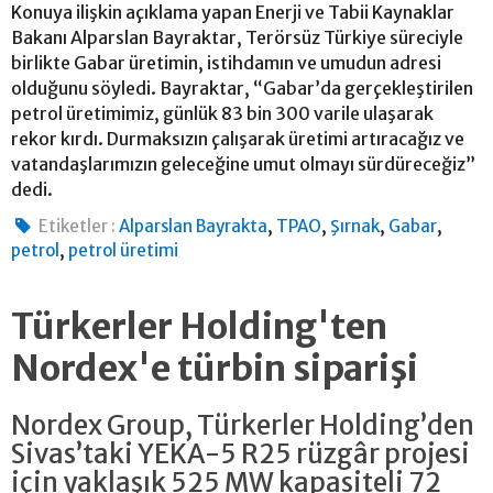
Konuya ilişkin açıklama yapan Enerji ve Tabii Kaynaklar
Bakanı Alparslan Bayraktar, Terörsüz Türkiye süreciyle
birlikte Gabar üretimin, istihdamın ve umudun adresi
olduğunu söyledi. Bayraktar, “Gabar’da gerçekleştirilen
petrol üretimimiz, günlük 83 bin 300 varile ulaşarak
rekor kırdı. Durmaksızın çalışarak üretimi artıracağız ve
vatandaşlarımızın geleceğine umut olmayı sürdüreceğiz”
dedi.
,
,
,
,
Etiketler :
Alparslan Bayrakta
TPAO
Şırnak
Gabar
,
petrol
petrol üretimi
Türkerler Holding'ten
Nordex'e türbin siparişi
Nordex Group, Türkerler Holding’den
Sivas’taki YEKA-5 R25 rüzgâr projesi
için yaklaşık 525 MW kapasiteli 72