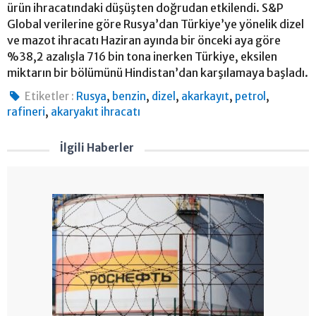
ürün ihracatındaki düşüşten doğrudan etkilendi. S&P
Global verilerine göre Rusya’dan Türkiye’ye yönelik dizel
ve mazot ihracatı Haziran ayında bir önceki aya göre
%38,2 azalışla 716 bin tona inerken Türkiye, eksilen
miktarın bir bölümünü Hindistan’dan karşılamaya başladı.
,
,
,
,
,
Etiketler :
Rusya
benzin
dizel
akarkayıt
petrol
,
rafineri
akaryakıt ihracatı
İlgili Haberler