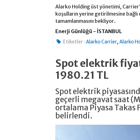
Alarko Holding üst yönetimi, Carrier’
koşulların yerine getirilmesine bağl
tamamlanmasını bekliyor.
Enerji Günlüğü - İSTANBUL
,
Etiketler :
Alarko Carrier
Alarko H
Spot elektrik fiy
1980.21 TL
Spot elektrik piyasasın
geçerli megavat saat (
ortalama Piyasa Takas F
belirlendi.