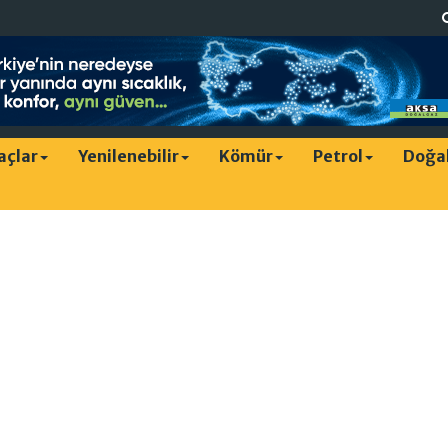
raçlar
Yenilenebilir
Kömür
Petrol
Doğa