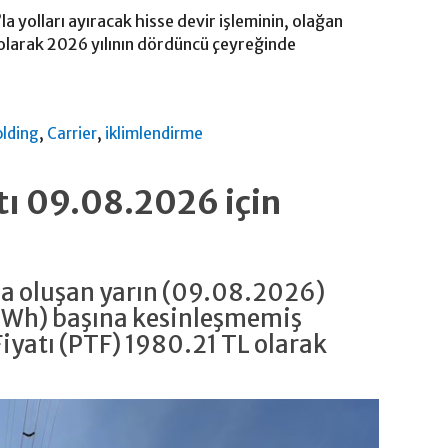
la yolları ayıracak hisse devir işleminin, olağan
ı olarak 2026 yılının dördüncü çeyreğinde
,
,
olding
Carrier
iklimlendirme
atı 09.08.2026 için
da oluşan yarın (09.08.2026)
MWh) başına kesinleşmemiş
iyatı (PTF) 1980.21 TL olarak