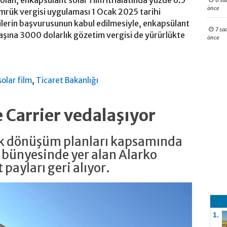
6 sa
önce
ümrük vergisi uygulaması 1 Ocak 2025 tarihi
ticilerin başvurusunun kabul edilmesiyle, enkapsülant
7 sa
başına 3000 dolarlık gözetim vergisi de yürürlükte
önce
,
olar film
Ticaret Bakanlığı
e Carrier vedalaşıyor
jik dönüşüm planları kapsamında
 bünyesinde yer alan Alarko
 payları geri alıyor.
1.