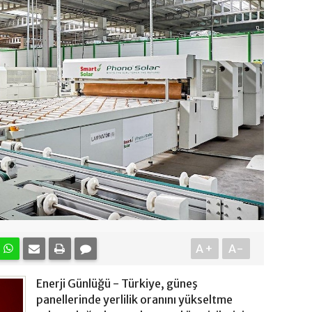
A+
A-
Enerji Günlüğü - Türkiye, güneş
panellerinde yerlilik oranını yükseltme