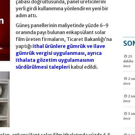
çabası doğrultusunda, panel üreticilerini
yerli girdi kullanımına yönlendiren yeni bir
adım attı.
Güneş panellerinin maliyetinde yüzde 6-9
oranında payı bulunan enkapsülant solar
film üreten firmaların, Ticaret Bakanlığı’na
SO
yaptığı
ithal ürünlere gümrük ve ilave
gümrük vergisi uygulanması, ayrıca
25
ithalata gözetim uygulamasının
dakika
önce
sürdürülmesi talepleri
kabu
l edildi.
2 sa
önce
2 sa
önce
5 sa
önce
olan, enkapsülant solar film ithalatında yüzde 6.5