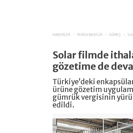
HABERLER
YENİLENEBİLİR
GÜNEŞ
Sol
Solar filmde ithal
gözetime de de
Türkiye’deki enkapsülant
ürüne gözetim uygulama
gümrük vergisinin yürür
edildi.