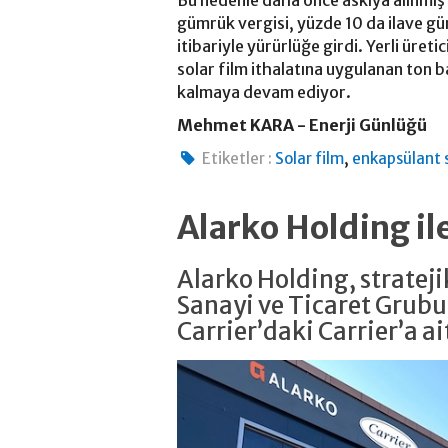
gümrük vergisi, yüzde 10 da ilave g
itibariyle yürürlüğe girdi. Yerli üre
solar film ithalatına uygulanan ton 
kalmaya devam ediyor.
Mehmet KARA - Enerji Günlüğü
,
Etiketler :
Solar film
enkapsülant s
Alarko Holding il
Alarko Holding, strate
Sanayi ve Ticaret Grubu
Carrier’daki Carrier’a ait