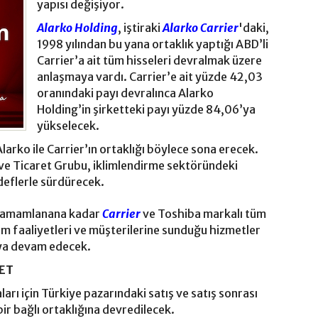
yapısı değişiyor.
Alarko Holding
, iştiraki
Alarko Carrier
'daki,
1998 yılından bu yana ortaklık yaptığı ABD’li
Carrier’a ait tüm hisseleri devralmak üzere
anlaşmaya vardı. Carrier’e ait yüzde 42,03
oranındaki payı devralınca Alarko
Holding’in şirketteki payı yüzde 84,06’ya
yükselecek.
larko ile Carrier’ın ortaklığı böylece sona erecek.
ve Ticaret Grubu, iklimlendirme sektöründeki
edeflerle sürdürecek.
i tamamlanana kadar
Carrier
ve Toshiba markalı tüm
im faaliyetleri ve müşterilerine sunduğu hizmetler
aya devam edecek.
NET
arı için Türkiye pazarındaki satış ve satış sonrası
bir bağlı ortaklığına devredilecek.