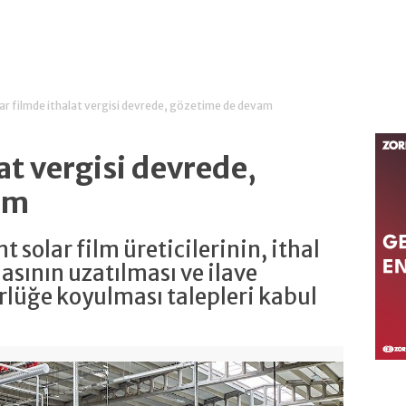
ar filmde ithalat vergisi devrede, gözetime de devam
at vergisi devrede,
vam
 solar film üreticilerinin, ithal
sının uzatılması ve ilave
lüğe koyulması talepleri kabul