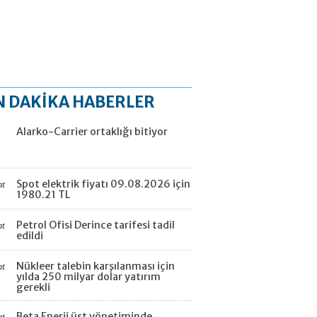
N DAKİKA HABERLER
Alarko-Carrier ortaklığı bitiyor
Spot elektrik fiyatı 09.08.2026 için
at
1980.21 TL
Petrol Ofisi Derince tarifesi tadil
at
edildi
Nükleer talebin karşılanması için
at
yılda 250 milyar dolar yatırım
gerekli
Beta Enerji üst yönetiminde