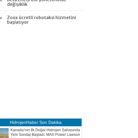
at
değişiklik
Zoox ücretli robotaksi hizmetini
at
başlatıyor
HidrojenHaber
Son Dakika
Kanada’nın İlk Doğal Hidrojen Sahasında
Yeni Sondaj Başladı: MAX Power Lawson