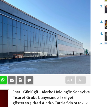
2.
3.
4.
5.
A+
A-
Enerji Günlüğü - Alarko Holding’in Sanayi ve
Ticaret Grubu bünyesinde faaliyet
gösteren şirketi Alarko Carrier’da ortaklık