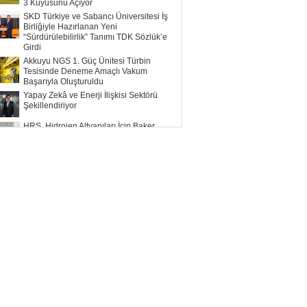
3 Kuyusunu Açıyor
SKD Türkiye ve Sabancı Üniversitesi İş
Birliğiyle Hazırlanan Yeni
“Sürdürülebilirlik” Tanımı TDK Sözlük’e
Girdi
Akkuyu NGS 1. Güç Ünitesi Türbin
Tesisinde Deneme Amaçlı Vakum
Başarıyla Oluşturuldu
Yapay Zekâ ve Enerji İlişkisi Sektörü
Şekillendiriyor
HRS, Hidrojen Altyapıları İçin Baker
Hughes ile Çalışacak