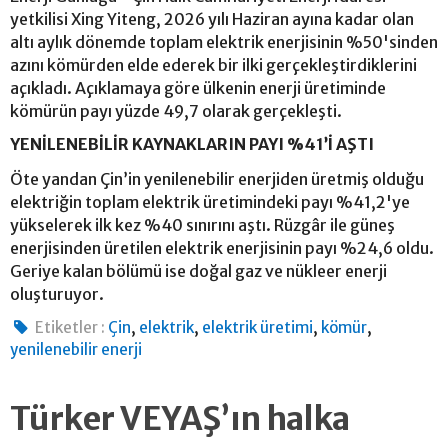
yetkilisi Xing Yiteng, 2026 yılı Haziran ayına kadar olan
altı aylık dönemde toplam elektrik enerjisinin %50'sinden
azını kömürden elde ederek bir ilki gerçekleştirdiklerini
açıkladı. Açıklamaya göre ülkenin enerji üretiminde
kömürün payı yüzde 49,7 olarak gerçekleşti.
YENİLENEBİLİR KAYNAKLARIN PAYI %41’İ AŞTI
Öte yandan Çin’in yenilenebilir enerjiden üretmiş olduğu
elektriğin toplam elektrik üretimindeki payı %41,2'ye
yükselerek ilk kez %40 sınırını aştı. Rüzgâr ile güneş
enerjisinden üretilen elektrik enerjisinin payı %24,6 oldu.
Geriye kalan bölümü ise doğal gaz ve nükleer enerji
oluşturuyor.
,
,
,
,
Etiketler :
Çin
elektrik
elektrik üretimi
kömür
yenilenebilir enerji
Türker VEYAŞ’ın halka