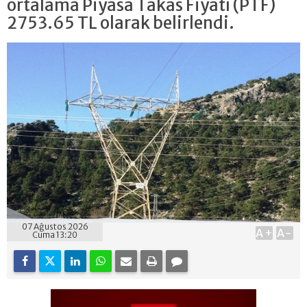
ortalama Piyasa Takas Fiyatı (PTF)
2753.65 TL olarak belirlendi.
07 Ağustos 2026
A+
A-
Cuma 13:20