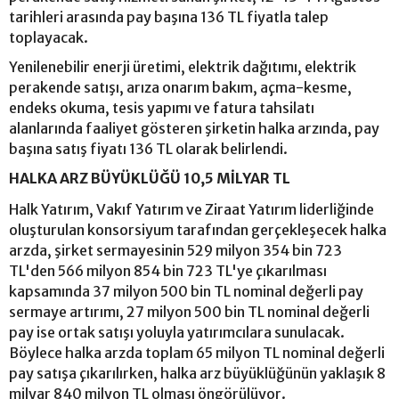
tarihleri arasında pay başına 136 TL fiyatla talep
toplayacak.
Yenilenebilir enerji üretimi, elektrik dağıtımı, elektrik
perakende satışı, arıza onarım bakım, açma-kesme,
endeks okuma, tesis yapımı ve fatura tahsilatı
alanlarında faaliyet gösteren şirketin halka arzında, pay
başına satış fiyatı 136 TL olarak belirlendi.
HALKA ARZ BÜYÜKLÜĞÜ 10,5 MİLYAR TL
Halk Yatırım, Vakıf Yatırım ve Ziraat Yatırım liderliğinde
oluşturulan konsorsiyum tarafından gerçekleşecek halka
arzda, şirket sermayesinin 529 milyon 354 bin 723
TL'den 566 milyon 854 bin 723 TL'ye çıkarılması
kapsamında 37 milyon 500 bin TL nominal değerli pay
sermaye artırımı, 27 milyon 500 bin TL nominal değerli
pay ise ortak satışı yoluyla yatırımcılara sunulacak.
Böylece halka arzda toplam 65 milyon TL nominal değerli
pay satışa çıkarılırken, halka arz büyüklüğünün yaklaşık 8
milyar 840 milyon TL olması öngörülüyor.