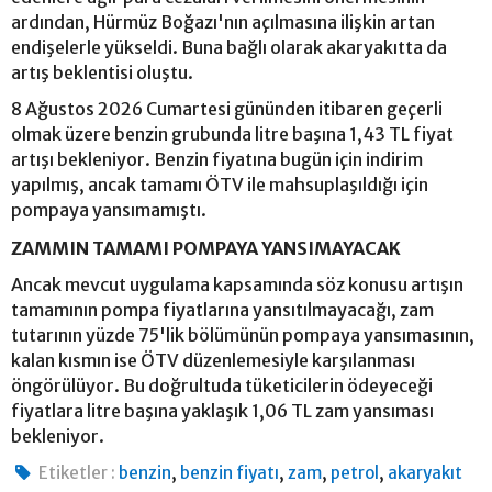
ardından, Hürmüz Boğazı'nın açılmasına ilişkin artan
endişelerle yükseldi. Buna bağlı olarak akaryakıtta da
artış beklentisi oluştu.
8 Ağustos 2026 Cumartesi gününden itibaren geçerli
olmak üzere benzin grubunda litre başına 1,43 TL fiyat
artışı bekleniyor. Benzin fiyatına bugün için indirim
yapılmış, ancak tamamı ÖTV ile mahsuplaşıldığı için
pompaya yansımamıştı.
ZAMMIN TAMAMI POMPAYA YANSIMAYACAK
Ancak mevcut uygulama kapsamında söz konusu artışın
tamamının pompa fiyatlarına yansıtılmayacağı, zam
tutarının yüzde 75'lik bölümünün pompaya yansımasının,
kalan kısmın ise ÖTV düzenlemesiyle karşılanması
öngörülüyor. Bu doğrultuda tüketicilerin ödeyeceği
fiyatlara litre başına yaklaşık 1,06 TL zam yansıması
bekleniyor.
,
,
,
,
Etiketler :
benzin
benzin fiyatı
zam
petrol
akaryakıt