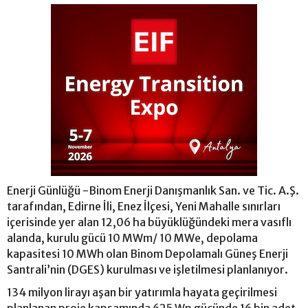
Enerji Günlüğü -Binom Enerji Danışmanlık San. ve Tic. A.Ş.
tarafından, Edirne İli, Enez İlçesi, Yeni Mahalle sınırları
içerisinde yer alan 12,06 ha büyüklüğündeki mera vasıflı
alanda, kurulu gücü 10 MWm/ 10 MWe, depolama
kapasitesi 10 MWh olan Binom Depolamalı Güneş Enerji
Santrali’nin (DGES) kurulması ve işletilmesi planlanıyor.
134 milyon lirayı aşan bir yatırımla hayata geçirilmesi
planlanan proje kapsamında 625 Wp gücünde 16 bin adet