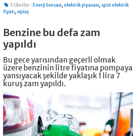
,
,
Etiketler :
Enerji borsası
elektrik piyasası
spot elektrik
,
fiyatı
epiaş
Benzine bu defa zam
yapıldı
Bu gece yarısından geçerli olmak
üzere benzinin litre fiyatına pompaya
yansıyacak şekilde yaklaşık 1 lira 7
kuruş zam yapıldı.