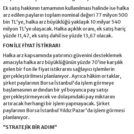
Ek satış hakkının tamamının kullanılması halinde ise halka
arz edilen payların toplam nominal değeri 77 milyon 500
bin TL'ye, halka arz büyüklüğü yaklaşık 10 milyar 540
milyon TL'ye ulaşacak. Halka açıklık oranı, ek satış hariç
yüzde 11,47, ek satış dahil ise yüzde 13,67 olacak.
FON İLE FİYAT İSTİKRARI
Halka arz kapsamında yatırımcı güvenini desteklemek
amacıyla halka arz büyüklüğünün yüzde 70’ine karşılık
gelen bir fon ile fiyat istikrarını sağlayıcı işlemlerin
gerçekleştirilmesi planlanıyor. Ayrıca hâkim ortaklar,
şirket paylarının Borsa İstanbul'da işlem görmeye
başlamasının ardından bir yıl boyunca pay satışı
gerçekleştirmeyecek ve dolaşımdaki pay miktarını
artıracak herhangi bir işlem yapmayacak. Şirket
paylarının Borsa İstanbul Yıldız Pazar'da işlem görmesi
planlanıyor.
“STRATEJİK BİR ADIM”