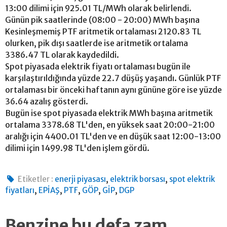
13:00 dilimi için 925.01 TL/MWh olarak belirlendi.
Günün pik saatlerinde (08:00 - 20:00) MWh başına
Kesinleşmemiş PTF aritmetik ortalaması 2120.83 TL
olurken, pik dışı saatlerde ise aritmetik ortalama
3386.47 TL olarak kaydedildi.
Spot piyasada elektrik fiyatı ortalaması bugün ile
karşılaştırıldığında yüzde 22.7 düşüş yaşandı. Günlük PTF
ortalaması bir önceki haftanın aynı gününe göre ise yüzde
36.64 azalış gösterdi.
Bugün ise spot piyasada elektrik MWh başına aritmetik
ortalama 3378.68 TL'den, en yüksek saat 20:00-21:00
aralığı için 4400.01 TL'den ve en düşük saat 12:00-13:00
dilimi için 1499.98 TL'den işlem gördü.
,
,
Etiketler :
enerji piyasası
elektrik borsası
spot elektrik
,
,
,
,
,
fiyatları
EPİAŞ
PTF
GÖP
GİP
DGP
Benzine bu defa zam