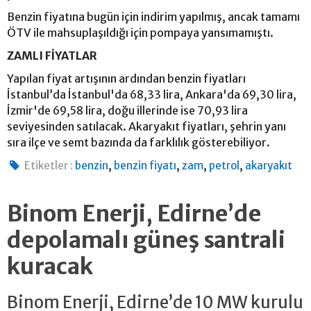
Benzin fiyatına bugün için indirim yapılmış, ancak tamamı
ÖTV ile mahsuplaşıldığı için pompaya yansımamıştı.
ZAMLI FİYATLAR
Yapılan fiyat artışının ardından benzin fiyatları
İstanbul’da İstanbul'da 68,33 lira, Ankara'da 69,30 lira,
İzmir'de 69,58 lira, doğu illerinde ise 70,93 lira
seviyesinden satılacak. Akaryakıt fiyatları, şehrin yanı
sıra ilçe ve semt bazında da farklılık gösterebiliyor.
,
,
,
,
Etiketler :
benzin
benzin fiyatı
zam
petrol
akaryakıt
Binom Enerji, Edirne’de
depolamalı güneş santrali
kuracak
Binom Enerji, Edirne’de 10 MW kurulu