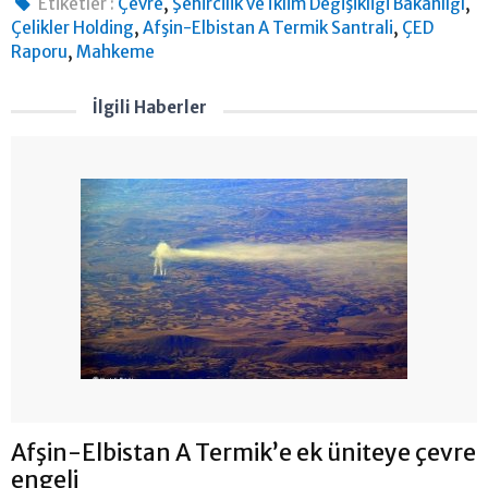
,
,
Etiketler :
Çevre
Şehircilik ve İklim Değişikliği Bakanlığı
,
,
Çelikler Holding
Afşin-Elbistan A Termik Santrali
ÇED
,
Raporu
Mahkeme
İlgili Haberler
Afşin-Elbistan A Termik’e ek üniteye çevre
engeli