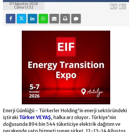
07 Ağustos 2026
A+
A-
Cuma 13:52
Enerji Günlüğü - Türkerler Holding'in enerji sektöründeki
iştiraki
Türker VEYAŞ
, halka arz oluyor. Türkiye'nin
doğusunda 894 bin 544 tüketiciye elektrik dağıtım ve
perakende satış hizmeti sunan şirket, 12-13-14 Ağustos