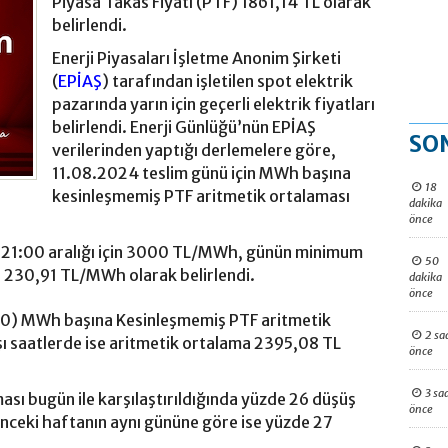
Piyasa Takas Fiyatı (PTF) 1861,14 TL olarak
belirlendi.
Enerji Piyasaları İşletme Anonim Şirketi
(
EPİAŞ
) tarafından işletilen spot elektrik
pazarında yarın için geçerli elektrik fiyatları
belirlendi. Enerji Günlüğü’nün EPİAŞ
SO
verilerinden yaptığı derlemelere göre,
11.08.2024 teslim günü için MWh başına
18
kesinleşmemiş PTF aritmetik ortalaması
dakika
önce
21:00 aralığı için 3000 TL/MWh, günün minimum
50
in 230,91 TL/MWh olarak belirlendi.
dakika
önce
00) MWh başına Kesinleşmemiş PTF aritmetik
2 sa
şı saatlerde ise aritmetik ortalama 2395,08 TL
önce
3 sa
ası bugün ile karşılaştırıldığında yüzde 26 düşüş
önce
önceki haftanın aynı gününe göre ise yüzde 27