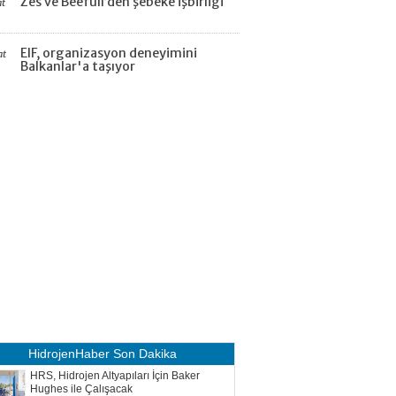
Zes ve Beefull’den şebeke işbirliği
at
EIF, organizasyon deneyimini
at
Balkanlar'a taşıyor
HidrojenHaber
Son Dakika
HRS, Hidrojen Altyapıları İçin Baker
Hughes ile Çalışacak