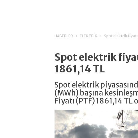
HABERLER
ELEKTRİK
Spot elektrik fiyatı
Spot elektrik fiya
1861,14 TL
Spot elektrik piyasasın
(MWh) başına kesinleş
Fiyatı (PTF) 1861,14 TL o