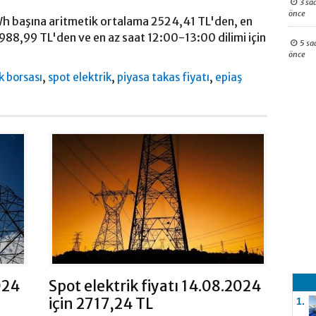
3 sa
önce
Wh başına aritmetik ortalama 2524,41 TL'den, en
2988,99 TL'den ve en az saat 12:00-13:00 dilimi için
5 sa
önce
,
,
,
k borsası
spot elektrik
piyasa takas fiyatı
epiaş
024
Spot elektrik fiyatı 14.08.2024
için 2717,24 TL
1.