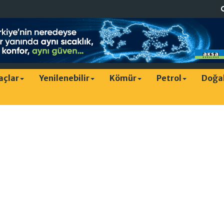
raçlar
Yenilenebilir
Kömür
Petrol
Doğa