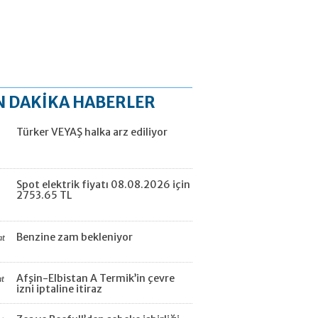
N DAKİKA HABERLER
Türker VEYAŞ halka arz ediliyor
Spot elektrik fiyatı 08.08.2026 için
2753.65 TL
Benzine zam bekleniyor
at
Afşin-Elbistan A Termik’in çevre
at
izni iptaline itiraz