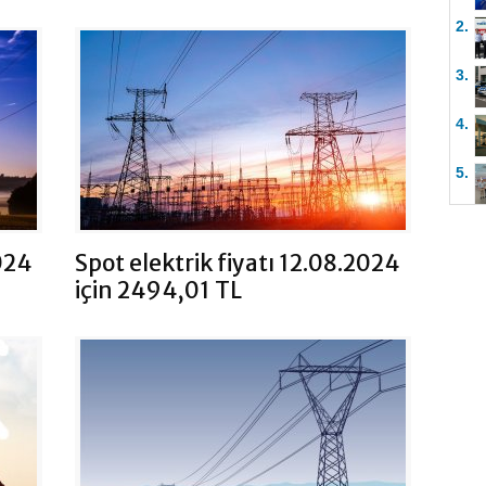
2.
3.
4.
5.
024
Spot elektrik fiyatı 12.08.2024
için 2494,01 TL