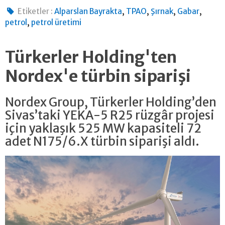
,
,
,
,
Etiketler :
Alparslan Bayrakta
TPAO
Şırnak
Gabar
,
petrol
petrol üretimi
Türkerler Holding'ten
Nordex'e türbin siparişi
Nordex Group, Türkerler Holding’den
Sivas’taki YEKA-5 R25 rüzgâr projesi
için yaklaşık 525 MW kapasiteli 72
adet N175/6.X türbin siparişi aldı.