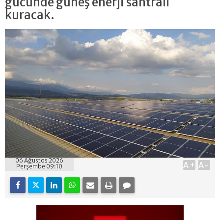
gücünde güneş enerji santrali
kuracak.
06 Ağustos 2026
A+
A-
Perşembe 09:10