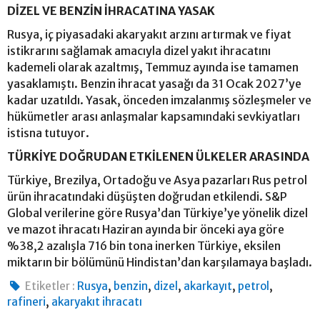
DİZEL VE BENZİN İHRACATINA YASAK
Rusya, iç piyasadaki akaryakıt arzını artırmak ve fiyat
istikrarını sağlamak amacıyla dizel yakıt ihracatını
kademeli olarak azaltmış, Temmuz ayında ise tamamen
yasaklamıştı. Benzin ihracat yasağı da 31 Ocak 2027’ye
kadar uzatıldı. Yasak, önceden imzalanmış sözleşmeler ve
hükümetler arası anlaşmalar kapsamındaki sevkiyatları
istisna tutuyor.
TÜRKİYE DOĞRUDAN ETKİLENEN ÜLKELER ARASINDA
Türkiye, Brezilya, Ortadoğu ve Asya pazarları Rus petrol
ürün ihracatındaki düşüşten doğrudan etkilendi. S&P
Global verilerine göre Rusya’dan Türkiye’ye yönelik dizel
ve mazot ihracatı Haziran ayında bir önceki aya göre
%38,2 azalışla 716 bin tona inerken Türkiye, eksilen
miktarın bir bölümünü Hindistan’dan karşılamaya başladı.
,
,
,
,
,
Etiketler :
Rusya
benzin
dizel
akarkayıt
petrol
,
rafineri
akaryakıt ihracatı