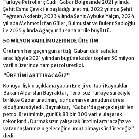
Türkiye Petrolleri; Cudi-Gabar Bölgesinde 2021 yılında
Şehit Esma Çevik ile başladığı üretimi, 2022 yılında Şehit
Teğmen Akdeniz, 2023 yılında Şehit Aybüke Yalçın, 2024
yılında Mehmet İrfan Güler, Bulmuşlar ve Bülent Sadioğlu
ile 2025 yılında Ağaçyurdu sahaları ile büyüttü.
50 MİLYON VARİLİN ÜZERİNDE ÜRETİM
Üretimin her geçen gün arttığı Gabar’daki sahalar
aracılığıyla 2021 yılından bugüne kadar toplam 50 milyon
varilin üzerinde ham petrol üretildi.
"ÜRETİMİ ARTTIRACAĞIZ"
Konuya ilişkin açıklama yapan Enerji ve Tabii Kaynaklar
Bakanı Alparslan Bayraktar, Terörsüz Türkiye süreciyle
birlikte Gabar üretimin, istihdamın ve umudun adresi
olduğunu söyledi. Bayraktar, “Gabar’da gerçekleştirilen
petrol üretimimiz, günlük 83 bin 300 varile ulaşarak
rekor kırdı. Durmaksızın çalışarak üretimi artıracağız ve
vatandaşlarımızın geleceğine umut olmayı sürdüreceğiz”
dedi.