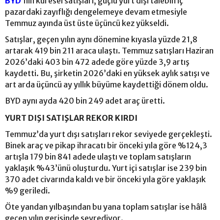
BYD
’nin küresel satışları, güçlü yurt dışı talebin iç
pazardaki zayıflığı dengelemeye devam etmesiyle
Temmuz ayında üst üste üçüncü kez yükseldi.
Satışlar, geçen yılın aynı dönemine kıyasla yüzde 21,8
artarak 419 bin 211 araca ulaştı. Temmuz satışları Haziran
2026’daki 403 bin 472 adede göre yüzde 3,9 artış
kaydetti. Bu, şirketin 2026’daki en yüksek aylık satışı ve
art arda üçüncü ay yıllık büyüme kaydettiği dönem oldu.
BYD aynı ayda 420 bin 249 adet araç üretti.
YURT DIŞI SATIŞLAR REKOR KIRDI
Temmuz’da yurt dışı satışları rekor seviyede gerçekleşti.
Binek araç ve pikap ihracatı bir önceki yıla göre %124,3
artışla 179 bin 841 adede ulaştı ve toplam satışların
yaklaşık %43’ünü oluşturdu. Yurt içi satışlar ise 239 bin
370 adet civarında kaldı ve bir önceki yıla göre yaklaşık
%9 geriledi.
Öte yandan yılbaşından bu yana toplam satışlar ise hâlâ
geçen yılın gerisinde seyrediyor.