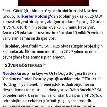
Enerji Günlüğü - Alman rüzgar türbini üreticisi Nordex
Group,
Türkerler Holding
’den toplam yaklaşık 525 MW
kapasiteli yeni bir sipariş aldığını açıkladı. Sipariş, 72 adet
N175/6.X türbininin tedarik ve kurulumunu kapsıyor.
Ayrıca 25 yıla kadar uzatma imkânı olan 10 yıllık Premium
Servis anlaşmasını da içeriyor.
Türbinler, Sivas’taki YEKA-5 R25 Sivas rüzgâr projesi için
kullanılacak. İlk türbinin montajına 2027 yılının üçüncü
çeyreğinde başlanması planlanıyor.
“GÜVEN GÖSTERGESİ”
Nordex Group
Türkiye ve Orta Doğu Bölgesi Başkan
Yardımcısı Ender Özatay yaptığı açıklamada, “Türkerler
Holding’in yenilenebilir enerjideki iddialı büyümesini
desteklemekten mutluluk duyuyoruz. Daha önceki YEKA
projelerindeki başarımızın ardından bu sipariş, N175/6.X
teknolojimizin rekabet gücünü, güçlü yerel tedarik
zincirimizi ve müşterilerin ekibimize ve teknolojimize