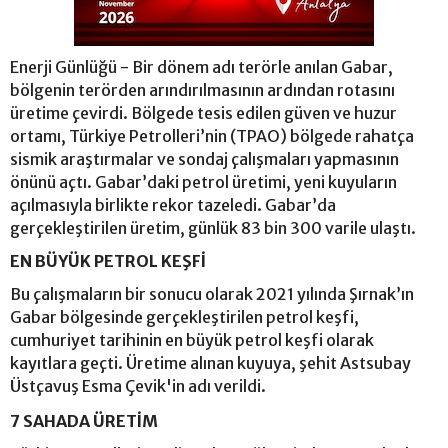
Enerji Günlüğü - Bir dönem adı terörle anılan Gabar,
bölgenin terörden arındırılmasının ardından rotasını
üretime çevirdi. Bölgede tesis edilen güven ve huzur
ortamı, Türkiye Petrolleri’nin (TPAO) bölgede rahatça
sismik araştırmalar ve sondaj çalışmaları yapmasının
önünü açtı. Gabar’daki petrol üretimi, yeni kuyuların
açılmasıyla birlikte rekor tazeledi. Gabar’da
gerçekleştirilen üretim, günlük 83 bin 300 varile ulaştı.
EN BÜYÜK PETROL KEŞFİ
Bu çalışmaların bir sonucu olarak 2021 yılında Şırnak’ın
Gabar bölgesinde gerçekleştirilen petrol keşfi,
cumhuriyet tarihinin en büyük petrol keşfi olarak
kayıtlara geçti. Üretime alınan kuyuya, şehit Astsubay
Üstçavuş Esma Çevik'in adı verildi.
7 SAHADA ÜRETİM