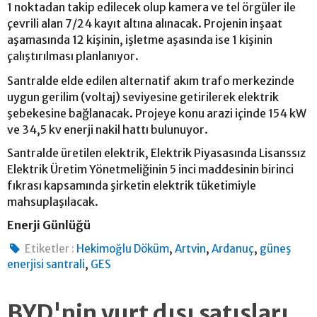
1 noktadan takip edilecek olup kamera ve tel örgüler ile
çevrili alan 7/24 kayıt altına alınacak. Projenin inşaat
aşamasında 12 kişinin, işletme aşasında ise 1 kişinin
çalıştırılması planlanıyor.
Santralde elde edilen alternatif akım trafo merkezinde
uygun gerilim (voltaj) seviyesine getirilerek elektrik
şebekesine bağlanacak. Projeye konu arazi içinde 154 kW
ve 34,5 kv enerji nakil hattı bulunuyor.
Santralde üretilen elektrik, Elektrik Piyasasında Lisanssız
Elektrik Üretim Yönetmeliğinin 5 inci maddesinin birinci
fıkrası kapsamında şirketin elektrik tüketimiyle
mahsuplaşılacak.
Enerji Günlüğü
,
,
,
Etiketler :
Hekimoğlu Döküm
Artvin
Ardanuç
güneş
,
enerjisi santrali
GES
BYD'nin yurt dışı satışları