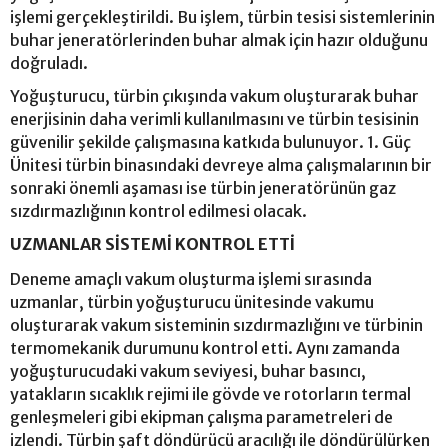
işlemi gerçekleştirildi. Bu işlem, türbin tesisi sistemlerinin
buhar jeneratörlerinden buhar almak için hazır olduğunu
doğruladı.
Yoğuşturucu, türbin çıkışında vakum oluşturarak buhar
enerjisinin daha verimli kullanılmasını ve türbin tesisinin
güvenilir şekilde çalışmasına katkıda bulunuyor. 1. Güç
Ünitesi türbin binasındaki devreye alma çalışmalarının bir
sonraki önemli aşaması ise türbin jeneratörünün gaz
sızdırmazlığının kontrol edilmesi olacak.
UZMANLAR SİSTEMİ KONTROL ETTİ
Deneme amaçlı vakum oluşturma işlemi sırasında
uzmanlar, türbin yoğuşturucu ünitesinde vakumu
oluşturarak vakum sisteminin sızdırmazlığını ve türbinin
termomekanik durumunu kontrol etti. Aynı zamanda
yoğuşturucudaki vakum seviyesi, buhar basıncı,
yatakların sıcaklık rejimi ile gövde ve rotorların termal
genleşmeleri gibi ekipman çalışma parametreleri de
izlendi. Türbin şaft döndürücü aracılığı ile döndürülürken