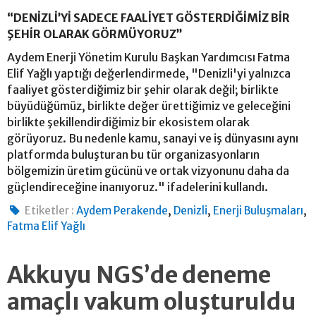
“DENİZLİ’Yİ SADECE FAALİYET GÖSTERDİĞİMİZ BİR
ŞEHİR OLARAK GÖRMÜYORUZ”
Aydem Enerji Yönetim Kurulu Başkan Yardımcısı Fatma
Elif Yağlı yaptığı değerlendirmede, "Denizli'yi yalnızca
faaliyet gösterdiğimiz bir şehir olarak değil; birlikte
büyüdüğümüz, birlikte değer ürettiğimiz ve geleceğini
birlikte şekillendirdiğimiz bir ekosistem olarak
görüyoruz. Bu nedenle kamu, sanayi ve iş dünyasını aynı
platformda buluşturan bu tür organizasyonların
bölgemizin üretim gücünü ve ortak vizyonunu daha da
güçlendireceğine inanıyoruz." ifadelerini kullandı.
,
,
,
Etiketler :
Aydem Perakende
Denizli
Enerji Buluşmaları
Fatma Elif Yağlı
Akkuyu NGS’de deneme
amaçlı vakum oluşturuldu