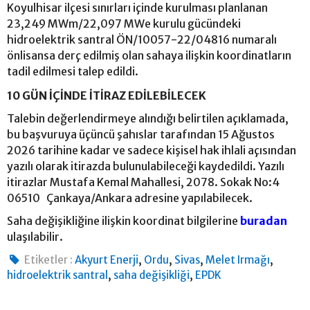
Koyulhisar ilçesi sınırları içinde kurulması planlanan
23,249 MWm/22,097 MWe kurulu gücündeki
hidroelektrik santral ÖN/10057-22/04816 numaralı
önlisansa derç edilmiş olan sahaya ilişkin koordinatların
tadil edilmesi talep edildi.
10 GÜN İÇİNDE İTİRAZ EDİLEBİLECEK
Talebin değerlendirmeye alındığı belirtilen açıklamada,
bu başvuruya üçüncü şahıslar tarafından 15 Ağustos
2026 tarihine kadar ve sadece kişisel hak ihlali açısından
yazılı olarak itirazda bulunulabileceği kaydedildi. Yazılı
itirazlar Mustafa Kemal Mahallesi, 2078. Sokak No:4
06510 Çankaya/Ankara adresine yapılabilecek.
Saha değişikliğine ilişkin koordinat bilgilerine
buradan
ulaşılabilir.
,
,
,
,
Etiketler :
Akyurt Enerji
Ordu
Sivas
Melet Irmağı
,
,
hidroelektrik santral
saha değişikliği
EPDK