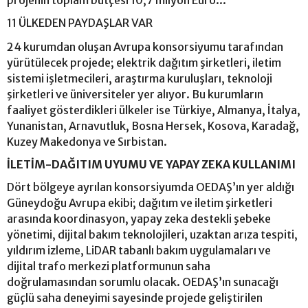
projenin toplam bütçesi 10,7 milyon Euro...
11 ÜLKEDEN PAYDAŞLAR VAR
24 kurumdan oluşan Avrupa konsorsiyumu tarafından
yürütülecek projede; elektrik dağıtım şirketleri, iletim
sistemi işletmecileri, araştırma kuruluşları, teknoloji
şirketleri ve üniversiteler yer alıyor. Bu kurumların
faaliyet gösterdikleri ülkeler ise Türkiye, Almanya, İtalya,
Yunanistan, Arnavutluk, Bosna Hersek, Kosova, Karadağ,
Kuzey Makedonya ve Sırbistan.
İLETİM-DAĞITIM UYUMU VE YAPAY ZEKA KULLANIMI
Dört bölgeye ayrılan konsorsiyumda OEDAŞ’ın yer aldığı
Güneydoğu Avrupa ekibi; dağıtım ve iletim şirketleri
arasında koordinasyon, yapay zeka destekli şebeke
yönetimi, dijital bakım teknolojileri, uzaktan arıza tespiti,
yıldırım izleme, LiDAR tabanlı bakım uygulamaları ve
dijital trafo merkezi platformunun saha
doğrulamasından sorumlu olacak. OEDAŞ’ın sunacağı
güçlü saha deneyimi sayesinde projede geliştirilen