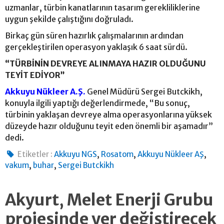
uzmanlar, türbin kanatlarının tasarım gerekliliklerine
uygun şekilde çalıştığını doğruladı.
Birkaç gün süren hazırlık çalışmalarının ardından
gerçekleştirilen operasyon yaklaşık 6 saat sürdü.
“TÜRBİNİN DEVREYE ALINMAYA HAZIR OLDUĞUNU
TEYİT EDİYOR”
Akkuyu Nükleer A.Ş.
Genel Müdürü Sergei Butckikh,
konuyla ilgili yaptığı değerlendirmede, “Bu sonuç,
türbinin yaklaşan devreye alma operasyonlarına yüksek
düzeyde hazır olduğunu teyit eden önemli bir aşamadır”
dedi.
,
,
,
Etiketler :
Akkuyu NGS
Rosatom
Akkuyu Nükleer AŞ
,
,
vakum
buhar
Sergei Butckikh
Akyurt, Melet Enerji Grubu
projesinde yer değiştirecek