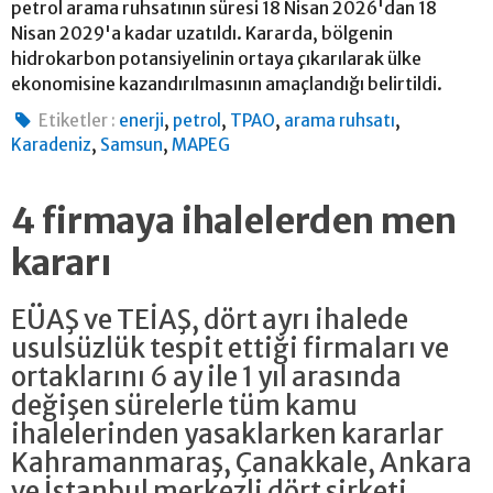
petrol arama ruhsatının süresi 18 Nisan 2026'dan 18
Nisan 2029'a kadar uzatıldı. Kararda, bölgenin
hidrokarbon potansiyelinin ortaya çıkarılarak ülke
ekonomisine kazandırılmasının amaçlandığı belirtildi.
,
,
,
,
Etiketler :
enerji
petrol
TPAO
arama ruhsatı
,
,
Karadeniz
Samsun
MAPEG
4 firmaya ihalelerden men
kararı
EÜAŞ ve TEİAŞ, dört ayrı ihalede
usulsüzlük tespit ettiği firmaları ve
ortaklarını 6 ay ile 1 yıl arasında
değişen sürelerle tüm kamu
ihalelerinden yasaklarken kararlar
Kahramanmaraş, Çanakkale, Ankara
ve İstanbul merkezli dört şirketi