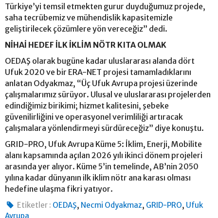
Türkiye’yi temsil etmekten gurur duyduğumuz projede,
saha tecrübemiz ve mühendislik kapasitemizle
geliştirilecek çözümlere yön vereceğiz” dedi.
NİHAİ HEDEF İLK İKLİM NÖTR KITA OLMAK
OEDAŞ olarak bugüne kadar uluslararası alanda dört
Ufuk 2020 ve bir ERA-NET projesi tamamladıklarını
anlatan Odyakmaz, “Üç Ufuk Avrupa projesi üzerinde
çalışmalarımız sürüyor. Ulusal ve uluslararası projelerden
edindiğimiz birikimi; hizmet kalitesini, şebeke
güvenilirliğini ve operasyonel verimliliği artıracak
çalışmalara yönlendirmeyi sürdüreceğiz” diye konuştu.
GRID-PRO, Ufuk Avrupa Küme 5: İklim, Enerji, Mobilite
alanı kapsamında açılan 2026 yılı ikinci dönem projeleri
arasında yer alıyor. Küme 5’in temelinde, AB’nin 2050
yılına kadar dünyanın ilk iklim nötr ana karası olması
hedefine ulaşma fikri yatıyor.
,
,
,
Etiketler :
OEDAŞ
Necmi Odyakmaz
GRID-PRO
Ufuk
Avrupa