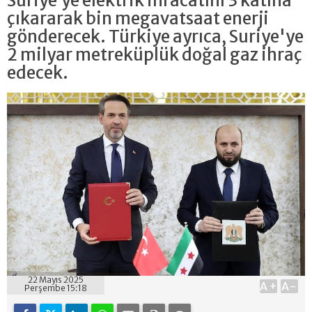
Suriye’ye elektrik ihracatını 3 katına
çıkararak bin megavatsaat enerji
gönderecek. Türkiye ayrıca, Suriye'ye
2 milyar metreküplük doğal gaz ihraç
edecek.
22 Mayıs 2025
A+
A-
Perşembe 15:18