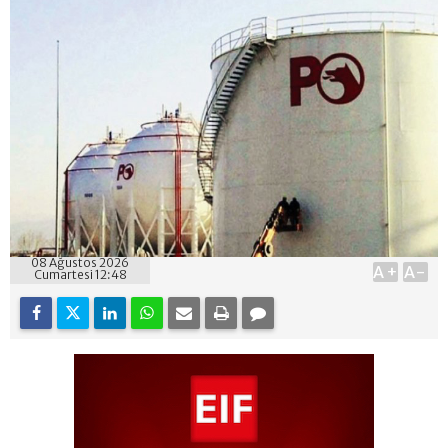
08 Ağustos 2026
A+
A-
Cumartesi 12:48