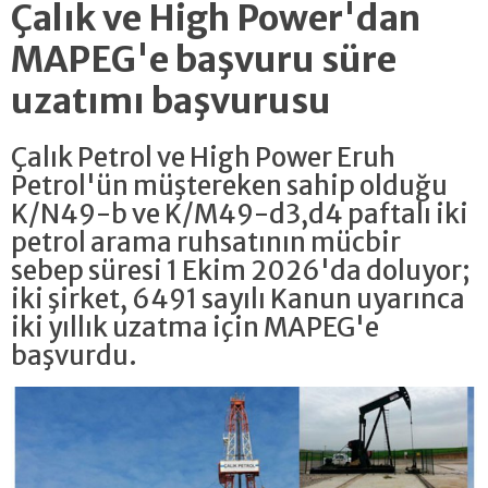
Çalık ve High Power'dan
MAPEG'e başvuru süre
uzatımı başvurusu
Çalık Petrol ve High Power Eruh
Petrol'ün müştereken sahip olduğu
K/N49-b ve K/M49-d3,d4 paftalı iki
petrol arama ruhsatının mücbir
sebep süresi 1 Ekim 2026'da doluyor;
iki şirket, 6491 sayılı Kanun uyarınca
iki yıllık uzatma için MAPEG'e
başvurdu.