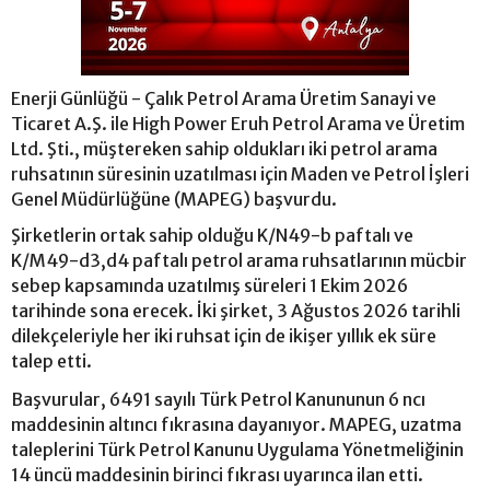
Enerji Günlüğü - Çalık Petrol Arama Üretim Sanayi ve
Ticaret A.Ş. ile High Power Eruh Petrol Arama ve Üretim
Ltd. Şti., müştereken sahip oldukları iki petrol arama
ruhsatının süresinin uzatılması için Maden ve Petrol İşleri
Genel Müdürlüğüne (MAPEG) başvurdu.
Şirketlerin ortak sahip olduğu K/N49-b paftalı ve
K/M49-d3,d4 paftalı petrol arama ruhsatlarının mücbir
sebep kapsamında uzatılmış süreleri 1 Ekim 2026
tarihinde sona erecek. İki şirket, 3 Ağustos 2026 tarihli
dilekçeleriyle her iki ruhsat için de ikişer yıllık ek süre
talep etti.
Başvurular, 6491 sayılı Türk Petrol Kanununun 6 ncı
maddesinin altıncı fıkrasına dayanıyor. MAPEG, uzatma
taleplerini Türk Petrol Kanunu Uygulama Yönetmeliğinin
14 üncü maddesinin birinci fıkrası uyarınca ilan etti.