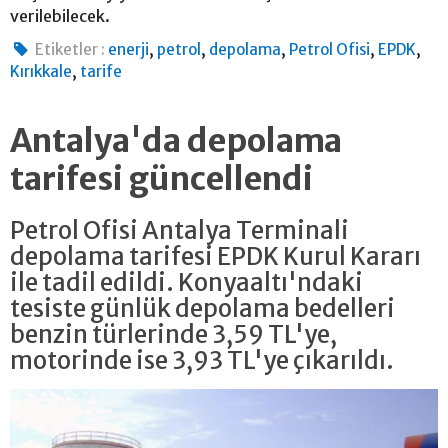
verilebilecek.
,
,
,
,
,
Etiketler :
enerji
petrol
depolama
Petrol Ofisi
EPDK
,
Kırıkkale
tarife
Antalya'da depolama
tarifesi güncellendi
Petrol Ofisi Antalya Terminali
depolama tarifesi EPDK Kurul Kararı
ile tadil edildi. Konyaaltı'ndaki
tesiste günlük depolama bedelleri
benzin türlerinde 3,59 TL'ye,
motorinde ise 3,93 TL'ye çıkarıldı.