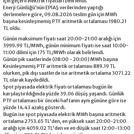
için geçerli elektrik fiyatları belirlendi.
Enerji Günlüğü’nün EPİAŞ verilerinden yaptığı
derlemelere göre, 09.08.2026 teslim gün için MWh
başına kesinleşmemiş PTF aritmetik ortalaması 1980.21
TL oldu.
Günün maksimum fiyatı saat 20:00-21:00 aralığı için
3999.99 TL/MWh, günün minimum fiyatı ise saat 10:00-
11:00 dilimi için 175 TL/MWh olarak belirlendi.
Günün pik saatlerinde (08:00 - 20:00) MWh başına
Kesinleşmemiş PTF aritmetik ortalaması 889.19 TL
olurken, pik dışı saatlerde ise aritmetik ortalama 3071.22
TL olarak kaydedildi.
Spot piyasada elektrik fiyatı ortalaması bugün ile
karşılaştırıldığında yüzde 39.06 düşüş yaşandı. Günlük
PTF ortalaması bir önceki haftanın aynı gününe göre ise
yüzde 14.43 azalış gösterdi.
Bugün ise spot piyasada elektrik MWh başına aritmetik
ortalama 2753.65 TL'den, en yüksek saat 20:00-21:00
aralığı için 4059.02 TL'den ve en düşük saat 12:00-13:00