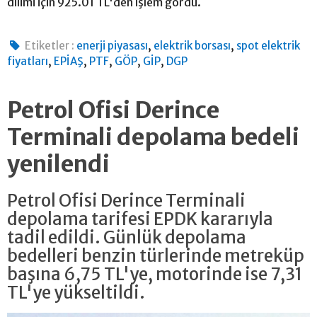
dilimi için 925.01 TL'den işlem gördü.
,
,
Etiketler :
enerji piyasası
elektrik borsası
spot elektrik
,
,
,
,
,
fiyatları
EPİAŞ
PTF
GÖP
GİP
DGP
Petrol Ofisi Derince
Terminali depolama bedeli
yenilendi
Petrol Ofisi Derince Terminali
depolama tarifesi EPDK kararıyla
tadil edildi. Günlük depolama
bedelleri benzin türlerinde metreküp
başına 6,75 TL'ye, motorinde ise 7,31
TL'ye yükseltildi.