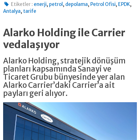
,
,
,
,
,
Etiketler :
enerji
petrol
depolama
Petrol Ofisi
EPDK
,
Antalya
tarife
Alarko Holding ile Carrier
vedalaşıyor
Alarko Holding, stratejik dönüşüm
planları kapsamında Sanayi ve
Ticaret Grubu bünyesinde yer alan
Alarko Carrier’daki Carrier’a ait
payları geri alıyor.