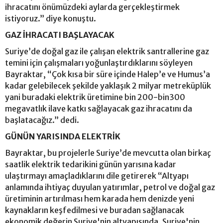
ihracatını önümüzdeki aylarda gerçekleştirmek
istiyoruz.” diye konuştu.
GAZ İHRACATI BAŞLAYACAK
Suriye’de doğal gaz ile çalışan elektrik santrallerine gaz
temini için çalışmaları yoğunlaştırdıklarını söyleyen
Bayraktar, “Çok kısa bir süre içinde Halep’e ve Humus’a
kadar gelebilecek şekilde yaklaşık 2 milyar metreküplük
yani buradaki elektrik üretimine bin 200-bin300
megavatlık ilave katkı sağlayacak gaz ihracatını da
başlatacağız.” dedi.
GÜNÜN YARISINDA ELEKTRİK
Bayraktar, bu projelerle Suriye’de mevcutta olan birkaç
saatlik elektrik tedarikini günün yarısına kadar
ulaştırmayı amaçladıklarını dile getirerek “Altyapı
anlamında ihtiyaç duyulan yatırımlar, petrol ve doğal gaz
üretiminin artırılması hem karada hem denizde yeni
kaynakların keşfedilmesi ve buradan sağlanacak
ekonomik değerin Suriye'nin altyapısında, Suriye'nin