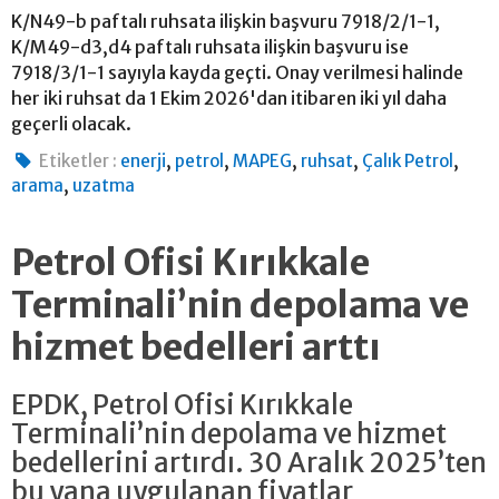
K/N49-b paftalı ruhsata ilişkin başvuru 7918/2/1-1,
K/M49-d3,d4 paftalı ruhsata ilişkin başvuru ise
7918/3/1-1 sayıyla kayda geçti. Onay verilmesi halinde
her iki ruhsat da 1 Ekim 2026'dan itibaren iki yıl daha
geçerli olacak.
,
,
,
,
,
Etiketler :
enerji
petrol
MAPEG
ruhsat
Çalık Petrol
,
arama
uzatma
Petrol Ofisi Kırıkkale
Terminali’nin depolama ve
hizmet bedelleri arttı
EPDK, Petrol Ofisi Kırıkkale
Terminali’nin depolama ve hizmet
bedellerini artırdı. 30 Aralık 2025’ten
bu yana uygulanan fiyatlar