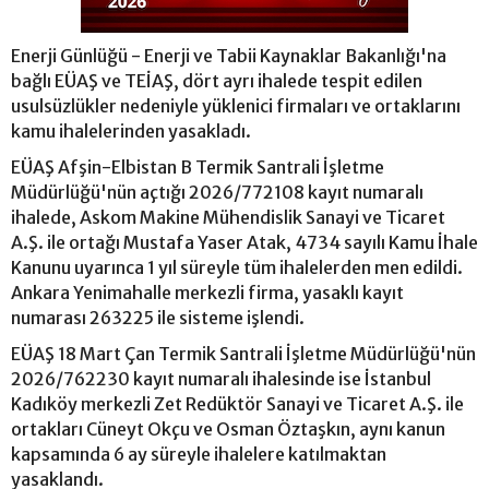
Enerji Günlüğü - Enerji ve Tabii Kaynaklar Bakanlığı'na
bağlı EÜAŞ ve TEİAŞ, dört ayrı ihalede tespit edilen
usulsüzlükler nedeniyle yüklenici firmaları ve ortaklarını
kamu ihalelerinden yasakladı.
EÜAŞ Afşin-Elbistan B Termik Santrali İşletme
Müdürlüğü'nün açtığı 2026/772108 kayıt numaralı
ihalede, Askom Makine Mühendislik Sanayi ve Ticaret
A.Ş. ile ortağı Mustafa Yaser Atak, 4734 sayılı Kamu İhale
Kanunu uyarınca 1 yıl süreyle tüm ihalelerden men edildi.
Ankara Yenimahalle merkezli firma, yasaklı kayıt
numarası 263225 ile sisteme işlendi.
EÜAŞ 18 Mart Çan Termik Santrali İşletme Müdürlüğü'nün
2026/762230 kayıt numaralı ihalesinde ise İstanbul
Kadıköy merkezli Zet Redüktör Sanayi ve Ticaret A.Ş. ile
ortakları Cüneyt Okçu ve Osman Öztaşkın, aynı kanun
kapsamında 6 ay süreyle ihalelere katılmaktan
yasaklandı.