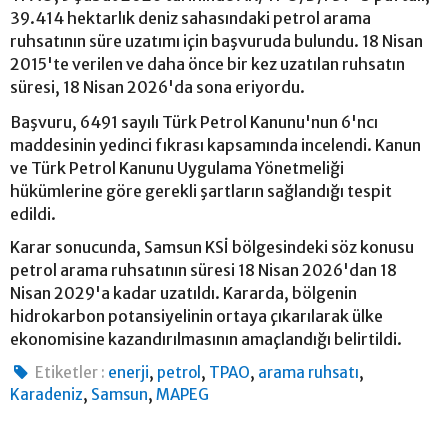
39.414 hektarlık deniz sahasındaki petrol arama
ruhsatının süre uzatımı için başvuruda bulundu. 18 Nisan
2015'te verilen ve daha önce bir kez uzatılan ruhsatın
süresi, 18 Nisan 2026'da sona eriyordu.
Başvuru, 6491 sayılı Türk Petrol Kanunu'nun 6'ncı
maddesinin yedinci fıkrası kapsamında incelendi. Kanun
ve Türk Petrol Kanunu Uygulama Yönetmeliği
hükümlerine göre gerekli şartların sağlandığı tespit
edildi.
Karar sonucunda, Samsun KSİ bölgesindeki söz konusu
petrol arama ruhsatının süresi 18 Nisan 2026'dan 18
Nisan 2029'a kadar uzatıldı. Kararda, bölgenin
hidrokarbon potansiyelinin ortaya çıkarılarak ülke
ekonomisine kazandırılmasının amaçlandığı belirtildi.
,
,
,
,
Etiketler :
enerji
petrol
TPAO
arama ruhsatı
,
,
Karadeniz
Samsun
MAPEG