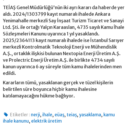
TEİAŞ Genel Müdürlüğü'nün iki ayrı kararı da haberde yer
aldı. 2024/1303799 kayıt numaralı ihalede Ankara
Yenimahalle merkezli Say İnşaat Turizm Ticaret ve Sanayi
Ltd. Şti. ile ortağı Yalçın Karaaslan, 4735 sayılı Kamu İhale
Sözleşmeleri Kanunu uyarınca 1 yıl yasaklandı.
2025/2364113 kayıt numaralı ihalede ise İstanbul Sarıyer
merkezli Kontrolmatik Teknoloji Enerji ve Mühendislik
A.Ş., ortaklık ilişkisi bulunan Nextopia Enerji Üretim A.Ş.
ve Prolectric Enerji Üretim A.Ş. ile birlikte 4734 sayılı
kanun uyarınca 6 ay süreyle tüm kamu ihalelerinden men
edildi.
Kararların tümü, yasaklanan gerçek ve tüzel kişilerin
belirtilen süre boyunca hiçbir kamu ihalesine
katılamayacağını hükme bağlıyor.
,
,
,
,
,
Etiketler :
nerji
ihale
eüaş
teiaş
yasaklama
kamu
,
ihale kanunu
elektrik üretim