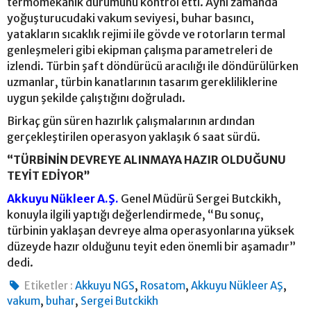
termomekanik durumunu kontrol etti. Aynı zamanda
yoğuşturucudaki vakum seviyesi, buhar basıncı,
yatakların sıcaklık rejimi ile gövde ve rotorların termal
genleşmeleri gibi ekipman çalışma parametreleri de
izlendi. Türbin şaft döndürücü aracılığı ile döndürülürken
uzmanlar, türbin kanatlarının tasarım gerekliliklerine
uygun şekilde çalıştığını doğruladı.
Birkaç gün süren hazırlık çalışmalarının ardından
gerçekleştirilen operasyon yaklaşık 6 saat sürdü.
“TÜRBİNİN DEVREYE ALINMAYA HAZIR OLDUĞUNU
TEYİT EDİYOR”
Akkuyu Nükleer A.Ş.
Genel Müdürü Sergei Butckikh,
konuyla ilgili yaptığı değerlendirmede, “Bu sonuç,
türbinin yaklaşan devreye alma operasyonlarına yüksek
düzeyde hazır olduğunu teyit eden önemli bir aşamadır”
dedi.
,
,
,
Etiketler :
Akkuyu NGS
Rosatom
Akkuyu Nükleer AŞ
,
,
vakum
buhar
Sergei Butckikh