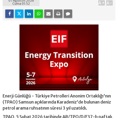
07 Ağustos 2026
A+
A-
Cuma 01:52
Enerji Günlüğü - Türkiye Petrolleri Anonim Ortaklığı'nın
(TPAO) Samsun açıklarında Karadeniz'de bulunan deniz
petrol arama ruhsatının süresi 3 yıl uzatıldı.
TPAO, 5 Şubat 2026 tarihinde AR/TPO/D/F37-b paftalı,