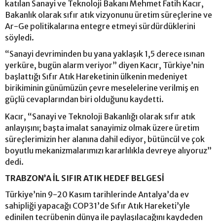
katılan Sanayi ve Teknoloji Bakanı Mehmet Fatih Kacır,
Bakanlık olarak sıfır atık vizyonunu üretim süreçlerine ve
Ar-Ge politikalarına entegre etmeyi sürdürdüklerini
söyledi.
“Sanayi devriminden bu yana yaklaşık 1,5 derece ısınan
yerküre, bugün alarm veriyor” diyen Kacır, Türkiye’nin
başlattığı Sıfır Atık Hareketinin ülkenin medeniyet
birikiminin günümüzün çevre meselelerine verilmiş en
güçlü cevaplarından biri olduğunu kaydetti.
Kacır, “Sanayi ve Teknoloji Bakanlığı olarak sıfır atık
anlayışını; başta imalat sanayimiz olmak üzere üretim
süreçlerimizin her alanına dahil ediyor, bütüncül ve çok
boyutlu mekanizmalarımızı kararlılıkla devreye alıyoruz”
dedi.
TRABZON’A İL SIFIR ATIK HEDEF BELGESİ
Türkiye’nin 9-20 Kasım tarihlerinde Antalya’da ev
sahipliği yapacağı COP31’de Sıfır Atık Hareketi’yle
edinilen tecrübenin dünya ile paylaşılacağını kaydeden