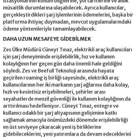
istasyonlarının konum bilgilerine, yol tariflerine ve anlık
müsaitlik durumlarına ulaşabilecek. Ayrıca kullanıcılar,
gerçekleştirdikleri şarj işlemlerinin ödemelerini, başka bir
platforma ihtiyaç duymadan, mevcut uygulamalarındaki
ödeme yöntemleriyle tamamlayabilecek.
DAHA UZUN MESAFEYE GİDEBİLMEK
Zes Ülke Müdürü Cüneyt Tınaz, elektrikli araç kullanıcıları
için şarj deneyiminde erişilebilirlik, hız ve kullanım
kolaylığının her geçen gün daha önemli hale geldiğini
söyledi. Zes ve Beefull Teknoloji arasında hayata
geçirilen roaming iş birliği sayesinde, elektrikli araç
kullanıcılarının her iki markanın şarj ağlarına daha kolay,
hızlı ve kesintisiz erişebilmeleri, şehirler arası
seyahatlerde menzil güvenliği ile kullanım kolaylığının da
arttırılması hedefleniyor. Cüneyt Tınaz, entegre ve
kullanıcı odaklı bir şarj altyapısının gelişimine katkı
sağlamak amacıyla önümüzdeki dönemde erişilebilirliği
en üst seviyeye çıkaracak yeni iş birliklerine
gidebileceklerini, yeni yatırımlara da devam edeceklerini