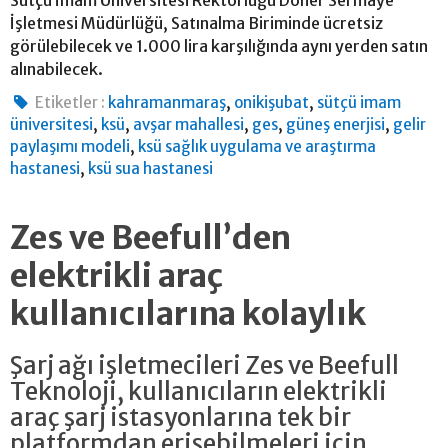
İşletmesi Müdürlüğü, Satınalma Biriminde ücretsiz
görülebilecek ve 1.000 lira karşılığında aynı yerden satın
alınabilecek.
,
,
Etiketler :
kahramanmaraş
onikişubat
sütçü imam
,
,
,
,
,
üniversitesi
ksü
avşar mahallesi
ges
güneş enerjisi
gelir
,
paylaşımı modeli
ksü sağlık uygulama ve araştırma
,
hastanesi
ksü sua hastanesi
Zes ve Beefull’den
elektrikli araç
kullanıcılarına kolaylık
Şarj ağı işletmecileri Zes ve Beefull
Teknoloji, kullanıcıların elektrikli
araç şarj istasyonlarına tek bir
platformdan erişebilmeleri için