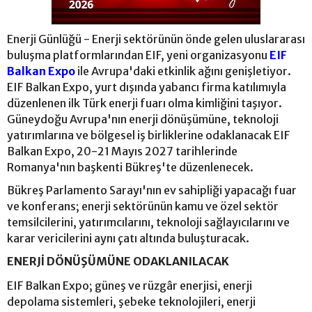
Enerji Günlüğü - Enerji sektörünün önde gelen uluslararası
buluşma platformlarından EIF, yeni organizasyonu
EIF
Balkan Expo
ile Avrupa'daki etkinlik ağını genişletiyor.
EIF Balkan Expo, yurt dışında yabancı firma katılımıyla
düzenlenen ilk Türk enerji fuarı olma kimliğini taşıyor.
Güneydoğu Avrupa'nın enerji dönüşümüne, teknoloji
yatırımlarına ve bölgesel iş birliklerine odaklanacak EIF
Balkan Expo, 20-21 Mayıs 2027 tarihlerinde
Romanya'nın başkenti Bükreş'te düzenlenecek.
Bükreş Parlamento Sarayı'nın ev sahipliği yapacağı fuar
ve konferans; enerji sektörünün kamu ve özel sektör
temsilcilerini, yatırımcılarını, teknoloji sağlayıcılarını ve
karar vericilerini aynı çatı altında buluşturacak.
ENERJİ DÖNÜŞÜMÜNE ODAKLANILACAK
EIF Balkan Expo; güneş ve rüzgâr enerjisi, enerji
depolama sistemleri, şebeke teknolojileri, enerji