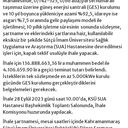
Mahallesinde, 0/142-525, 0/66 ada/parsel numaralı
taşınmaz üzerine güneş enerjisi santrali (GES) kurulumu
ve 10 yıl boyunca yükleniciye azami %92,5, idareye ise
asgari %7,5 oranında gelir paylaşımı modeli ile
işletilmesi; 10 yıllık işletme süresinin sonunda sözleşme,
şartname ve eklerindeki şartlarına haiz, kullanılabilir
eksiksiz bir şekilde Sütçü İmam Üniversitesi Sağlık
Uygulama ve Araştırma (SUA) Hastanesine devredilmesi
işleri için, kapalı teklif usulüyle ihale yapacak.
İhale için 136.888.663,36 lira muhammen bedel ile
4.106.659.90 lira geçici teminat tutarı belirlendi.
İsteklilerin tek sözleşmede en az 5.000kWe kurulu
gücünde GES kurulumu gerçekleştirdiklerini
belgelemeleri gerekecek.
İhale 28 Eylül 2023 günü saat 10.00’da, KSÜ SUA
Hastanesi Başhekimlik Toplantı Salonunda, İhale
Komisyonu huzurunda yapılacak.
İhale şartnamesi, mesai saatleri içinde Kahramanmaraş
Sütçü İmam Üniversitesi Rektörlüğü Döner Sermaye