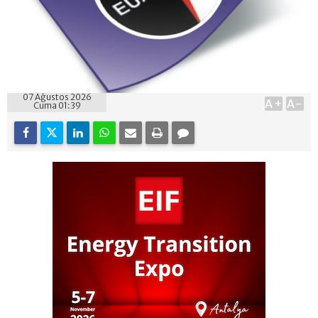
07 Ağustos 2026
A+
A-
Cuma 01:39