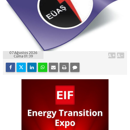
07 Ağustos 2026
A+
A-
Cuma 01:39