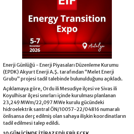
Enerji Günlüğü - Enerji Piyasaları Düzenleme Kurumu
(EPDK) Akyurt Enerji A.Ş. tarafından “Melet Enerji
Grubu” projesi tadil talebinde bulunulduğunu açıkladı.
Açıklamaya göre, Ordu ili Mesudiye ilçesi ve Sivas ili
Koyulhisar ilçesi sınırları içinde kurulması planlanan
23,249 MWm/22,097 MWe kurulu gücündeki
hidroelektrik santral ÖN/10057-22/04816 numaralı
önlisansa derç edilmiş olan sahaya ilişkin koordinatların
tadil edilmesi talep edildi.
10 GÜN İÇİNDE İTİRAZ EDİLEBİLECEK