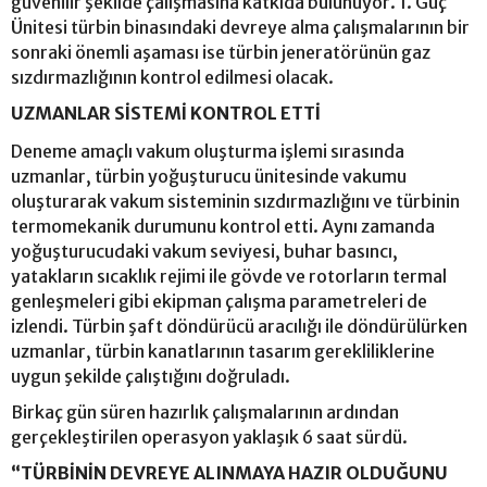
güvenilir şekilde çalışmasına katkıda bulunuyor. 1. Güç
Ünitesi türbin binasındaki devreye alma çalışmalarının bir
sonraki önemli aşaması ise türbin jeneratörünün gaz
sızdırmazlığının kontrol edilmesi olacak.
UZMANLAR SİSTEMİ KONTROL ETTİ
Deneme amaçlı vakum oluşturma işlemi sırasında
uzmanlar, türbin yoğuşturucu ünitesinde vakumu
oluşturarak vakum sisteminin sızdırmazlığını ve türbinin
termomekanik durumunu kontrol etti. Aynı zamanda
yoğuşturucudaki vakum seviyesi, buhar basıncı,
yatakların sıcaklık rejimi ile gövde ve rotorların termal
genleşmeleri gibi ekipman çalışma parametreleri de
izlendi. Türbin şaft döndürücü aracılığı ile döndürülürken
uzmanlar, türbin kanatlarının tasarım gerekliliklerine
uygun şekilde çalıştığını doğruladı.
Birkaç gün süren hazırlık çalışmalarının ardından
gerçekleştirilen operasyon yaklaşık 6 saat sürdü.
“TÜRBİNİN DEVREYE ALINMAYA HAZIR OLDUĞUNU