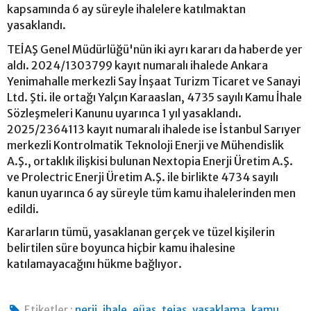
kapsamında 6 ay süreyle ihalelere katılmaktan
yasaklandı.
TEİAŞ Genel Müdürlüğü'nün iki ayrı kararı da haberde yer
aldı. 2024/1303799 kayıt numaralı ihalede Ankara
Yenimahalle merkezli Say İnşaat Turizm Ticaret ve Sanayi
Ltd. Şti. ile ortağı Yalçın Karaaslan, 4735 sayılı Kamu İhale
Sözleşmeleri Kanunu uyarınca 1 yıl yasaklandı.
2025/2364113 kayıt numaralı ihalede ise İstanbul Sarıyer
merkezli Kontrolmatik Teknoloji Enerji ve Mühendislik
A.Ş., ortaklık ilişkisi bulunan Nextopia Enerji Üretim A.Ş.
ve Prolectric Enerji Üretim A.Ş. ile birlikte 4734 sayılı
kanun uyarınca 6 ay süreyle tüm kamu ihalelerinden men
edildi.
Kararların tümü, yasaklanan gerçek ve tüzel kişilerin
belirtilen süre boyunca hiçbir kamu ihalesine
katılamayacağını hükme bağlıyor.
,
,
,
,
,
Etiketler :
nerji
ihale
eüaş
teiaş
yasaklama
kamu