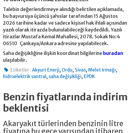
Talebin değerlendirmeye alındığı belirtilen açıklamada,
bu başvuruya üçüncü şahıslar tarafından 15 Ağustos
2026 tarihine kadar ve sadece kişisel hak ihlali açısından
yazılı olarak itirazda bulunulabileceği kaydedildi. Yazılı
itirazlar Mustafa Kemal Mahallesi, 2078. Sokak No:4
06510 Çankaya/Ankara adresine yapılabilecek.
Saha değişikliğine ilişkin koordinat bilgilerine
buradan
ulaşılabilir.
,
,
,
,
Etiketler :
Akyurt Enerji
Ordu
Sivas
Melet Irmağı
,
,
hidroelektrik santral
saha değişikliği
EPDK
Benzin fiyatlarında indirim
beklentisi
Akaryakıt türlerinden benzinin litre
fiyatına bu gece yarısından itibaren