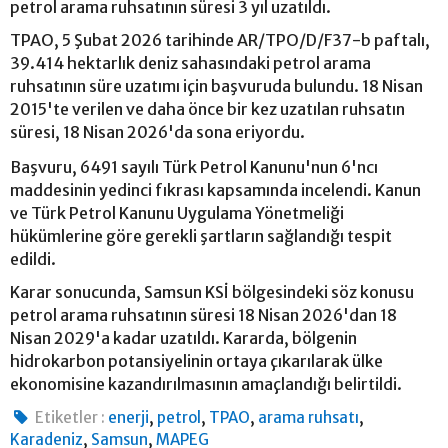
petrol arama ruhsatının süresi 3 yıl uzatıldı.
TPAO, 5 Şubat 2026 tarihinde AR/TPO/D/F37-b paftalı,
39.414 hektarlık deniz sahasındaki petrol arama
ruhsatının süre uzatımı için başvuruda bulundu. 18 Nisan
2015'te verilen ve daha önce bir kez uzatılan ruhsatın
süresi, 18 Nisan 2026'da sona eriyordu.
Başvuru, 6491 sayılı Türk Petrol Kanunu'nun 6'ncı
maddesinin yedinci fıkrası kapsamında incelendi. Kanun
ve Türk Petrol Kanunu Uygulama Yönetmeliği
hükümlerine göre gerekli şartların sağlandığı tespit
edildi.
Karar sonucunda, Samsun KSİ bölgesindeki söz konusu
petrol arama ruhsatının süresi 18 Nisan 2026'dan 18
Nisan 2029'a kadar uzatıldı. Kararda, bölgenin
hidrokarbon potansiyelinin ortaya çıkarılarak ülke
ekonomisine kazandırılmasının amaçlandığı belirtildi.
,
,
,
,
Etiketler :
enerji
petrol
TPAO
arama ruhsatı
,
,
Karadeniz
Samsun
MAPEG