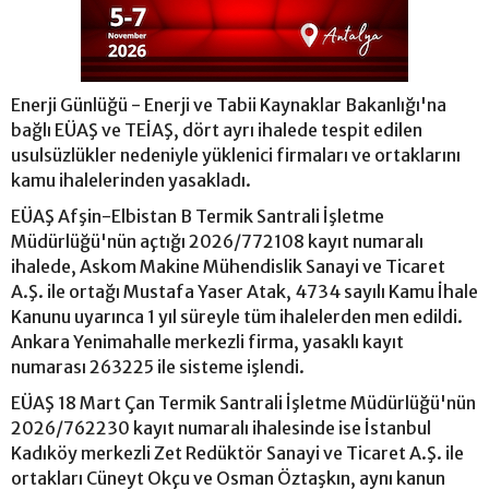
Enerji Günlüğü - Enerji ve Tabii Kaynaklar Bakanlığı'na
bağlı EÜAŞ ve TEİAŞ, dört ayrı ihalede tespit edilen
usulsüzlükler nedeniyle yüklenici firmaları ve ortaklarını
kamu ihalelerinden yasakladı.
EÜAŞ Afşin-Elbistan B Termik Santrali İşletme
Müdürlüğü'nün açtığı 2026/772108 kayıt numaralı
ihalede, Askom Makine Mühendislik Sanayi ve Ticaret
A.Ş. ile ortağı Mustafa Yaser Atak, 4734 sayılı Kamu İhale
Kanunu uyarınca 1 yıl süreyle tüm ihalelerden men edildi.
Ankara Yenimahalle merkezli firma, yasaklı kayıt
numarası 263225 ile sisteme işlendi.
EÜAŞ 18 Mart Çan Termik Santrali İşletme Müdürlüğü'nün
2026/762230 kayıt numaralı ihalesinde ise İstanbul
Kadıköy merkezli Zet Redüktör Sanayi ve Ticaret A.Ş. ile
ortakları Cüneyt Okçu ve Osman Öztaşkın, aynı kanun