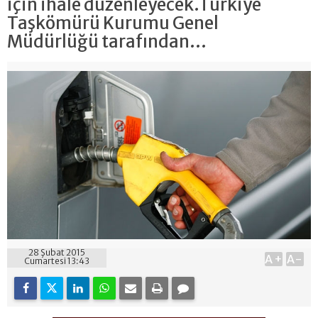
için ihale düzenleyecek.Türkiye
Taşkömürü Kurumu Genel
Müdürlüğü tarafından...
28 Şubat 2015
A+
A-
Cumartesi 13:43