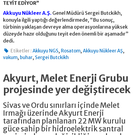
TEYİT EDİYOR”
Akkuyu Nükleer A.Ş.
Genel Müdürü Sergei Butckikh,
konuyla ilgili yaptığı değerlendirmede, “Bu sonuç,
türbinin yaklaşan devreye alma operasyonlarına yüksek
düzeyde hazır olduğunu teyit eden önemli bir aşamadır”
dedi.
,
,
,
Etiketler :
Akkuyu NGS
Rosatom
Akkuyu Nükleer AŞ
,
,
vakum
buhar
Sergei Butckikh
Akyurt, Melet Enerji Grubu
projesinde yer değiştirecek
Sivas ve Ordu sınırları içinde Melet
Irmağı üzerinde Akyurt Enerji
tarafından planlanan 22 MW kurulu
güce sahip bir hidroelektrik santral