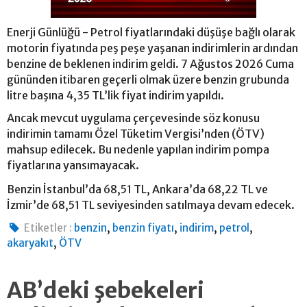
Enerji Günlüğü - Petrol fiyatlarındaki düşüşe bağlı olarak
motorin fiyatında peş peşe yaşanan indirimlerin ardından
benzine de beklenen indirim geldi. 7 Ağustos 2026 Cuma
gününden itibaren geçerli olmak üzere benzin grubunda
litre başına 4,35 TL’lik fiyat indirim yapıldı.
Ancak mevcut uygulama çerçevesinde söz konusu
indirimin tamamı Özel Tüketim Vergisi’nden (ÖTV)
mahsup edilecek. Bu nedenle yapılan indirim pompa
fiyatlarına yansımayacak.
Benzin İstanbul’da 68,51 TL, Ankara’da 68,22 TL ve
İzmir’de 68,51 TL seviyesinden satılmaya devam edecek.
,
,
,
,
Etiketler :
benzin
benzin fiyatı
indirim
petrol
,
akaryakıt
ÖTV
AB’deki şebekeleri