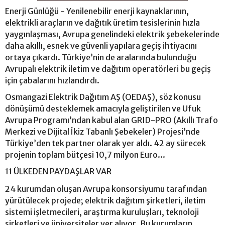
Enerji Günlüğü - Yenilenebilir enerji kaynaklarının,
elektrikli araçların ve dağıtık üretim tesislerinin hızla
yaygınlaşması, Avrupa genelindeki elektrik şebekelerinde
daha akıllı, esnek ve güvenli yapılara geçiş ihtiyacını
ortaya çıkardı. Türkiye’nin de aralarında bulunduğu
Avrupalı elektrik iletim ve dağıtım operatörleri bu geçiş
için çabalarını hızlandırdı.
Osmangazi Elektrik Dağıtım AŞ (OEDAŞ), söz konusu
dönüşümü desteklemek amacıyla geliştirilen ve Ufuk
Avrupa Programı’ndan kabul alan GRID-PRO (Akıllı Trafo
Merkezi ve Dijital İkiz Tabanlı Şebekeler) Projesi’nde
Türkiye’den tek partner olarak yer aldı. 42 ay sürecek
projenin toplam bütçesi 10,7 milyon Euro...
11 ÜLKEDEN PAYDAŞLAR VAR
24 kurumdan oluşan Avrupa konsorsiyumu tarafından
yürütülecek projede; elektrik dağıtım şirketleri, iletim
sistemi işletmecileri, araştırma kuruluşları, teknoloji
şirketleri ve üniversiteler yer alıyor. Bu kurumların