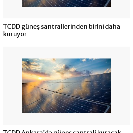
TCDD güneş santrallerinden birini daha
kuruyor
TCDD Ankara’da güneş santrali kuracak