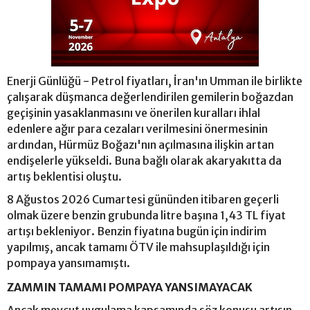
Enerji Günlüğü - Petrol fiyatları, İran'ın Umman ile birlikte
çalışarak düşmanca değerlendirilen gemilerin boğazdan
geçişinin yasaklanmasını ve önerilen kuralları ihlal
edenlere ağır para cezaları verilmesini önermesinin
ardından, Hürmüz Boğazı'nın açılmasına ilişkin artan
endişelerle yükseldi. Buna bağlı olarak akaryakıtta da
artış beklentisi oluştu.
8 Ağustos 2026 Cumartesi gününden itibaren geçerli
olmak üzere benzin grubunda litre başına 1,43 TL fiyat
artışı bekleniyor. Benzin fiyatına bugün için indirim
yapılmış, ancak tamamı ÖTV ile mahsuplaşıldığı için
pompaya yansımamıştı.
ZAMMIN TAMAMI POMPAYA YANSIMAYACAK
Ancak mevcut uygulama kapsamında söz konusu artışın