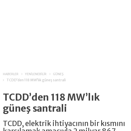
HABERLER
YENİLENEBİLİR
GÜNEŞ
TCDD’den 118 MW’lık güneş santrali
TCDD’den 118 MW’lık
güneş santrali
TCDD, elektrik ihtiyacının bir kısmını