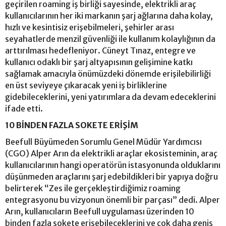
geçirilen roaming iş birliği sayesinde, elektrikli araç
kullanıcılarının her iki markanın şarj ağlarına daha kolay,
hızlı ve kesintisiz erişebilmeleri, şehirler arası
seyahatlerde menzil güvenliği ile kullanım kolaylığının da
arttırılması hedefleniyor. Cüneyt Tınaz, entegre ve
kullanıcı odaklı bir şarj altyapısının gelişimine katkı
sağlamak amacıyla önümüzdeki dönemde erişilebilirliği
en üst seviyeye çıkaracak yeni iş birliklerine
gidebileceklerini, yeni yatırımlara da devam edeceklerini
ifade etti.
10 BİNDEN FAZLA SOKETE ERİŞİM
Beefull Büyümeden Sorumlu Genel Müdür Yardımcısı
(CGO) Alper Arın da elektrikli araçlar ekosisteminin, araç
kullanıcılarının hangi operatörün istasyonunda olduklarını
düşünmeden araçlarını şarj edebildikleri bir yapıya doğru
belirterek “Zes ile gerçekleştirdiğimiz roaming
entegrasyonu bu vizyonun önemli bir parçası” dedi. Alper
Arın, kullanıcıların Beefull uygulaması üzerinden 10
binden fazla sokete erişebileceklerini ve çok daha geniş