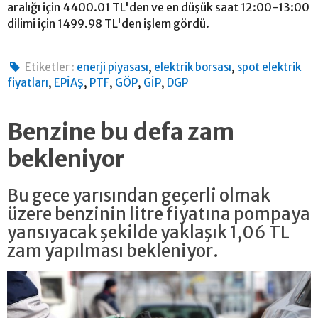
aralığı için 4400.01 TL'den ve en düşük saat 12:00-13:00
dilimi için 1499.98 TL'den işlem gördü.
,
,
Etiketler :
enerji piyasası
elektrik borsası
spot elektrik
,
,
,
,
,
fiyatları
EPİAŞ
PTF
GÖP
GİP
DGP
Benzine bu defa zam
bekleniyor
Bu gece yarısından geçerli olmak
üzere benzinin litre fiyatına pompaya
yansıyacak şekilde yaklaşık 1,06 TL
zam yapılması bekleniyor.