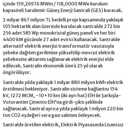
içinde 159,26976 MWm / 118,0000 MWe kurulum
kapasiteli Sarıdemir Güneş Enerji Santrali (GES) kuracak.
2 milyar 867 milyon TL bedelli proje kapsamında yaklaşık
105 hektarlık alan üzerinde kurulacak santralde 272 bin
256 adet 585 Wp monokristal güneş paneli ve her biri
4400 kW gücünde 27 adet evirici kullanacak. Santralde
alternatif elektrik enerjisi transformatör vasıtasıyla
şebeke dağıtım gerilimine yükseltilip mevcut elektrik
şebekesine aktarımı sağlanarak elektrik enerjisi elde
edilecek. Santralin ekonomik ömrü 25 yıl olarak
öngörülüyor.
Santralde yılda yaklaşık 1 milyar 880 milyon kWh elektrik
üretilmesi bekleniyor. Santralin sisteme bağlantısı 154
kV, 1272 MCM, ~10+10 km (iki ayrı hat) EİH ile Şarkışla-
Votorantim Çimento EİH'na girdi-çıktı şeklinde
sağlanacak. Santral ayrıca yılda yaklaşık 1 milyon 220 bin
ton CO2 eşdeğeri sera gazı salımını önleyecek.
Santralde üretilen elektrik, Elektrik Piyasasında Lisanssız