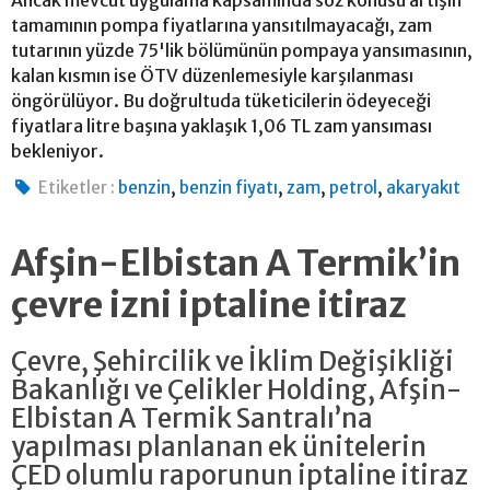
tamamının pompa fiyatlarına yansıtılmayacağı, zam
tutarının yüzde 75'lik bölümünün pompaya yansımasının,
kalan kısmın ise ÖTV düzenlemesiyle karşılanması
öngörülüyor. Bu doğrultuda tüketicilerin ödeyeceği
fiyatlara litre başına yaklaşık 1,06 TL zam yansıması
bekleniyor.
,
,
,
,
Etiketler :
benzin
benzin fiyatı
zam
petrol
akaryakıt
Afşin-Elbistan A Termik’in
çevre izni iptaline itiraz
Çevre, Şehircilik ve İklim Değişikliği
Bakanlığı ve Çelikler Holding, Afşin-
Elbistan A Termik Santralı’na
yapılması planlanan ek ünitelerin
ÇED olumlu raporunun iptaline itiraz