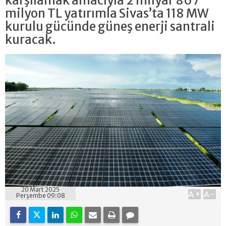
karşılamak amacıyla 2 milyar 867
milyon TL yatırımla Sivas’ta 118 MW
kurulu gücünde güneş enerji santrali
kuracak.
20 Mart 2025
A+
A-
Perşembe 09:08