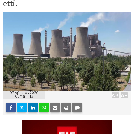
etti.
07 Ağustos 2026
A+
A-
Cuma 11:13