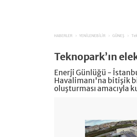
HABERLER
YENİLENEBİLİR
GÜNEŞ
Tek
Teknopark’ın ele
Enerji Günlüğü - İstanb
Havalimanı'na bitişik 
oluşturması amacıyla k