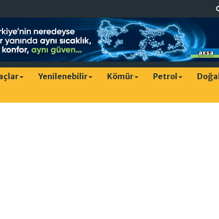
raçlar
Yenilenebilir
Kömür
Petrol
Doğa