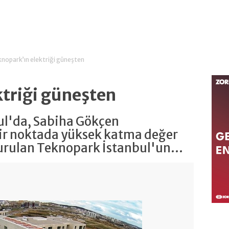
nopark’ın elektriği güneşten
ktriği güneşten
ul'da, Sabiha Gökçen
bir noktada yüksek katma değer
urulan Teknopark İstanbul'un...