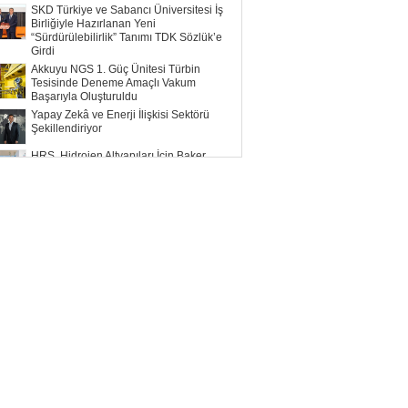
SKD Türkiye ve Sabancı Üniversitesi İş
Birliğiyle Hazırlanan Yeni
“Sürdürülebilirlik” Tanımı TDK Sözlük’e
Girdi
Akkuyu NGS 1. Güç Ünitesi Türbin
Tesisinde Deneme Amaçlı Vakum
Başarıyla Oluşturuldu
Yapay Zekâ ve Enerji İlişkisi Sektörü
Şekillendiriyor
HRS, Hidrojen Altyapıları İçin Baker
Hughes ile Çalışacak