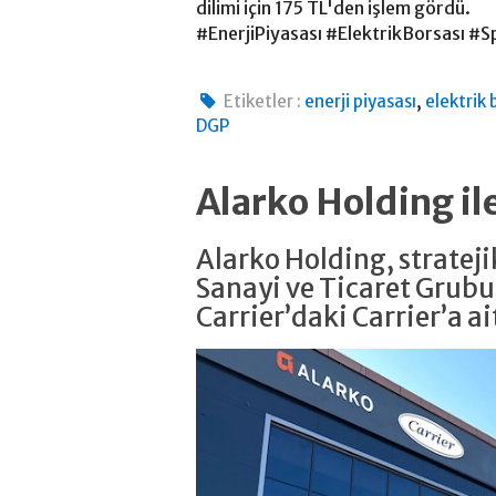
dilimi için 175 TL'den işlem gördü.
#EnerjiPiyasası #ElektrikBorsası #
,
Etiketler :
enerji piyasası
elektrik 
DGP
Alarko Holding il
Alarko Holding, strate
Sanayi ve Ticaret Grubu
Carrier’daki Carrier’a ait