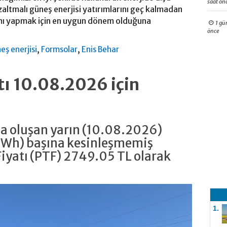
saat ön
ltmalı güneş enerjisi yatırımlarını geç kalmadan
rımı yapmak için en uygun dönem olduğuna
1 gü
önce
,
,
eş enerjisi
Formsolar
Enis Behar
atı 10.08.2026 için
da oluşan yarın (10.08.2026)
MWh) başına kesinleşmemiş
iyatı (PTF) 2749.05 TL olarak
1.