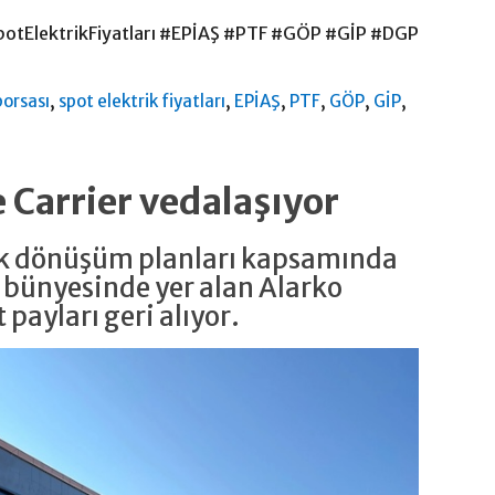
SpotElektrikFiyatları #EPİAŞ #PTF #GÖP #GİP #DGP
,
,
,
,
,
,
borsası
spot elektrik fiyatları
EPİAŞ
PTF
GÖP
GİP
e Carrier vedalaşıyor
jik dönüşüm planları kapsamında
 bünyesinde yer alan Alarko
 payları geri alıyor.