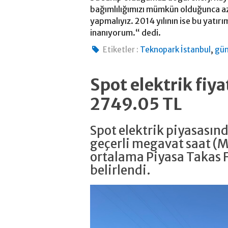
bağımlılığımızı mümkün olduğunca aza
yapmalıyız. 2014 yılının ise bu yatı
inanıyorum.“ dedi.
,
Etiketler :
Teknopark İstanbul
gün
Spot elektrik fiy
2749.05 TL
Spot elektrik piyasasın
geçerli megavat saat (
ortalama Piyasa Takas F
belirlendi.