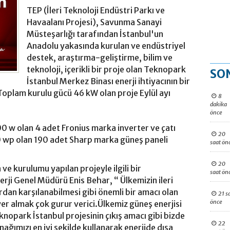
TEP (İleri Teknoloji Endüstri Parkı ve
Havaalanı Projesi), Savunma Sanayi
Müsteşarlığı tarafından İstanbul'un
Anadolu yakasında kurulan ve endüstriyel
destek, araştırma-geliştirme, bilim ve
teknoloji, içerikli bir proje olan Teknopark
SO
İstanbul Merkez Binası enerji ihtiyacının bir
 Toplam kurulu gücü 46 kW olan proje Eylül ayı
8
dakika
önce
 w olan 4 adet Fronius marka inverter ve çatı
20
0 wp olan 190 adet Sharp marka güneş paneli
saat ön
20
ve kurulumu yapılan projeyle ilgili bir
saat ön
ji Genel Müdürü Enis Behar, “ Ülkemizin ileri
ardan karşılanabilmesi gibi önemli bir amacı olan
21 s
önce
er almak çok gurur verici.Ülkemiz güneş enerjisi
knopark İstanbul projesinin çıkış amacı gibi bizde
22
ağımızı en iyi şekilde kullanarak enerjide dışa