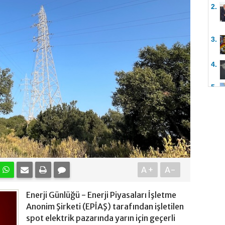
2.
3.
4.
5.
A+
A-
Enerji Günlüğü - Enerji Piyasaları İşletme
Anonim Şirketi (EPİAŞ) tarafından işletilen
spot elektrik pazarında yarın için geçerli