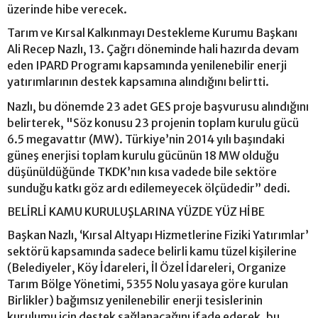
üzerinde hibe verecek.
Tarım ve Kırsal Kalkınmayı Destekleme Kurumu Başkanı
Ali Recep Nazlı, 13. Çağrı döneminde hali hazırda devam
eden IPARD Programı kapsamında yenilenebilir enerji
yatırımlarının destek kapsamına alındığını belirtti.
Nazlı, bu dönemde 23 adet GES proje başvurusu alındığını
belirterek, "Söz konusu 23 projenin toplam kurulu gücü
6.5 megavattır (MW). Türkiye’nin 2014 yılı başındaki
güneş enerjisi toplam kurulu gücünün 18 MW olduğu
düşünüldüğünde TKDK’nın kısa vadede bile sektöre
sunduğu katkı göz ardı edilemeyecek ölçüdedir” dedi.
BELİRLİ KAMU KURULUŞLARINA YÜZDE YÜZ HİBE
Başkan Nazlı, ‘Kırsal Altyapı Hizmetlerine Fiziki Yatırımlar’
sektörü kapsamında sadece belirli kamu tüzel kişilerine
(Belediyeler, Köy İdareleri, İl Özel İdareleri, Organize
Tarım Bölge Yönetimi, 5355 Nolu yasaya göre kurulan
Birlikler) bağımsız yenilenebilir enerji tesislerinin
kurulumu için destek sağlanacağını ifade ederek, bu