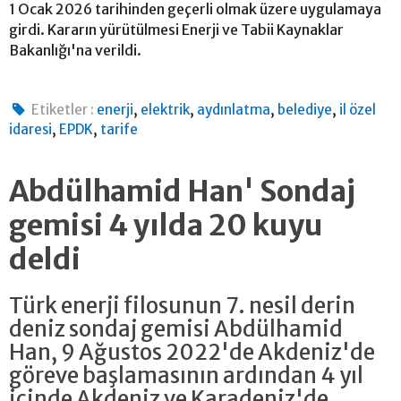
1 Ocak 2026 tarihinden geçerli olmak üzere uygulamaya
girdi. Kararın yürütülmesi Enerji ve Tabii Kaynaklar
Bakanlığı'na verildi.
,
,
,
,
Etiketler :
enerji
elektrik
aydınlatma
belediye
il özel
,
,
idaresi
EPDK
tarife
Abdülhamid Han' Sondaj
gemisi 4 yılda 20 kuyu
deldi
Türk enerji filosunun 7. nesil derin
deniz sondaj gemisi Abdülhamid
Han, 9 Ağustos 2022'de Akdeniz'de
göreve başlamasının ardından 4 yıl
içinde Akdeniz ve Karadeniz'de