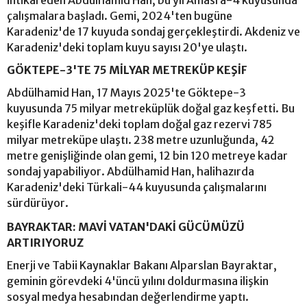
intikal eden Abdülhamid Han, bu yıl Amasra-4 kuyusunda
çalışmalara başladı. Gemi, 2024'ten bugüne
Karadeniz'de 17 kuyuda sondaj gerçekleştirdi. Akdeniz ve
Karadeniz'deki toplam kuyu sayısı 20'ye ulaştı.
GÖKTEPE-3'TE 75 MİLYAR METREKÜP KEŞİF
Abdülhamid Han, 17 Mayıs 2025'te Göktepe-3
kuyusunda 75 milyar metreküplük doğal gaz keşfetti. Bu
keşifle Karadeniz'deki toplam doğal gaz rezervi 785
milyar metreküpe ulaştı. 238 metre uzunluğunda, 42
metre genişliğinde olan gemi, 12 bin 120 metreye kadar
sondaj yapabiliyor. Abdülhamid Han, halihazırda
Karadeniz'deki Türkali-44 kuyusunda çalışmalarını
sürdürüyor.
BAYRAKTAR: MAVİ VATAN'DAKİ GÜCÜMÜZÜ
ARTIRIYORUZ
Enerji ve Tabii Kaynaklar Bakanı Alparslan Bayraktar,
geminin görevdeki 4'üncü yılını doldurmasına ilişkin
sosyal medya hesabından değerlendirme yaptı.