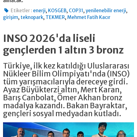
alınacak.
,
,
,
,
Etiketler :
enerji
KOSGEB
COP31
yenilenebilir enerji
,
,
,
girişim
teknopark
TEKMER
Mehmet Fatih Kacır
INSO 2026'da liseli
gençlerden 1 altın 3 bronz
Türkiye, ilk kez katıldığı Uluslararası
Nükleer Bilim Olimpiyatı'nda (INSO)
tüm yarışmacılarıyla dereceye girdi.
Ayaz Büyükterzi altın, Mert Karan,
Barış Canbolat, Ömer Akhan bronz
madalya kazandı. Bakan Bayraktar,
gençleri sosyal medyadan kutladı.