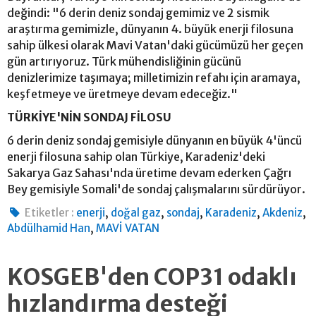
değindi: "6 derin deniz sondaj gemimiz ve 2 sismik
araştırma gemimizle, dünyanın 4. büyük enerji filosuna
sahip ülkesi olarak Mavi Vatan'daki gücümüzü her geçen
gün artırıyoruz. Türk mühendisliğinin gücünü
denizlerimize taşımaya; milletimizin refahı için aramaya,
keşfetmeye ve üretmeye devam edeceğiz."
TÜRKİYE'NİN SONDAJ FİLOSU
6 derin deniz sondaj gemisiyle dünyanın en büyük 4'üncü
enerji filosuna sahip olan Türkiye, Karadeniz'deki
Sakarya Gaz Sahası'nda üretime devam ederken Çağrı
Bey gemisiyle Somali'de sondaj çalışmalarını sürdürüyor.
,
,
,
,
,
Etiketler :
enerji
doğal gaz
sondaj
Karadeniz
Akdeniz
,
Abdülhamid Han
MAVİ VATAN
KOSGEB'den COP31 odaklı
hızlandırma desteği