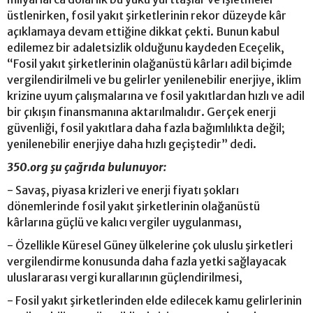
üstlenirken, fosil yakıt şirketlerinin rekor düzeyde kâr
açıklamaya devam ettiğine dikkat çekti. Bunun kabul
edilemez bir adaletsizlik olduğunu kaydeden Eceçelik,
“Fosil yakıt şirketlerinin olağanüstü kârları adil biçimde
vergilendirilmeli ve bu gelirler yenilenebilir enerjiye, iklim
krizine uyum çalışmalarına ve fosil yakıtlardan hızlı ve adil
bir çıkışın finansmanına aktarılmalıdır. Gerçek enerji
güvenliği, fosil yakıtlara daha fazla bağımlılıkta değil;
yenilenebilir enerjiye daha hızlı geçiştedir” dedi.
350.org şu çağrıda bulunuyor:
- Savaş, piyasa krizleri ve enerji fiyatı şokları
dönemlerinde fosil yakıt şirketlerinin olağanüstü
kârlarına güçlü ve kalıcı vergiler uygulanması,
- Özellikle Küresel Güney ülkelerine çok uluslu şirketleri
vergilendirme konusunda daha fazla yetki sağlayacak
uluslararası vergi kurallarının güçlendirilmesi,
- Fosil yakıt şirketlerinden elde edilecek kamu gelirlerinin