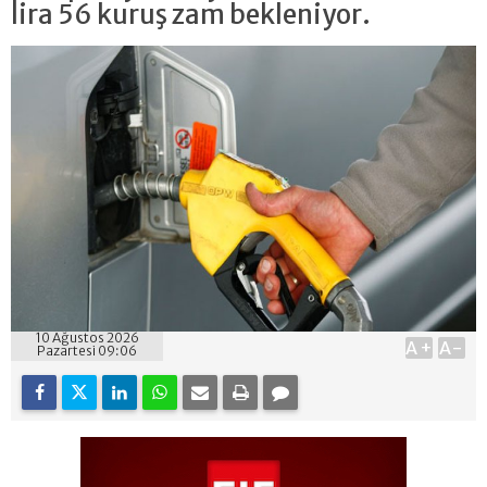
lira 56 kuruş zam bekleniyor.
10 Ağustos 2026
A+
A-
Pazartesi 09:06