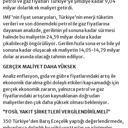
petrol ve gaz fiyatları Türkiye'ye şimdiye kadar 9,04
milyar dolarlık ek maliyet getirdi.
IMF'nin fiyat senaryoları, Türkiye'nin enerji tüketim
verileri ve son dönemdeki petrol ile gaz fiyatlarına
dayanıan analizde, gerilimin yıl sonuna kadar sürmesi
halinde bu maliyetin 24,59 milyar dolara kadar
çıkabileceği öngörülüyor. Gerilim hızla sona erse bile yıl
sonuna kadar oluşacak ek maliyetin 14,05-14,79 milyar
dolar arasında olacağı tahmin ediliyor.
GERÇEK MALİYET DAHA YÜKSEK
Analiz enflasyon, gıda ve gübre fiyatlarındaki artış ile
ekonomik daralma gibi dolaylı etkileri kapsamadığı için
gerçek ekonomik zararın, yalnızca petrol ve gaz
fiyatlarındaki artıştan kaynaklanan doğrudan
maliyetlerden çok daha yüksek olması bekleniyor.
“FOSİL YAKIT ŞİRKETLERİ VERGİLENDİRİLMELİ”
350 Türkiye'den Barış Eceçelik yaptığı değerlendirmede,
milyarlarca dolarlık bu yükü yurttaşlar ve işletmeler