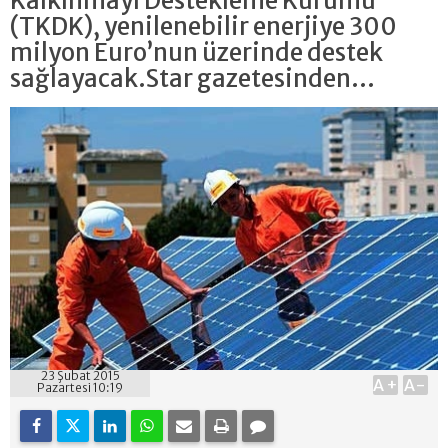
Kalkınmayı Destekleme Kurumu
(TKDK), yenilenebilir enerjiye 300
milyon Euro’nun üzerinde destek
sağlayacak.Star gazetesinden...
23 Şubat 2015
A+
A-
Pazartesi 10:19