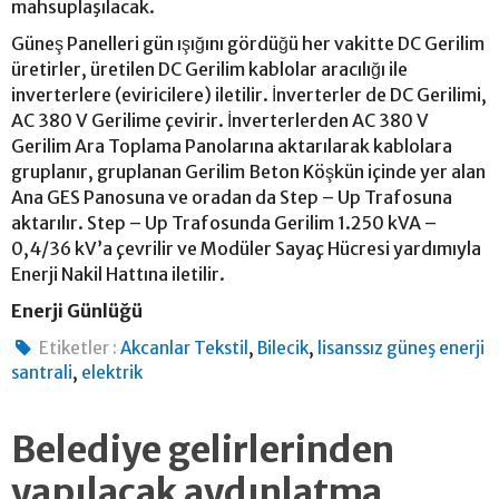
mahsuplaşılacak.
Güneş Panelleri gün ışığını gördüğü her vakitte DC Gerilim
üretirler, üretilen DC Gerilim kablolar aracılığı ile
inverterlere (eviricilere) iletilir. İnverterler de DC Gerilimi,
AC 380 V Gerilime çevirir. İnverterlerden AC 380 V
Gerilim Ara Toplama Panolarına aktarılarak kablolara
gruplanır, gruplanan Gerilim Beton Köşkün içinde yer alan
Ana GES Panosuna ve oradan da Step – Up Trafosuna
aktarılır. Step – Up Trafosunda Gerilim 1.250 kVA –
0,4/36 kV’a çevrilir ve Modüler Sayaç Hücresi yardımıyla
Enerji Nakil Hattına iletilir.
Enerji Günlüğü
,
,
Etiketler :
Akcanlar Tekstil
Bilecik
lisanssız güneş enerji
,
santrali
elektrik
Belediye gelirlerinden
yapılacak aydınlatma