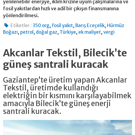
yenilenebilir enerjiye, iklim krizine uyum çalışmalarına ve
fosil yakıtlardan hızlı ve adil bir çıkışın finansmanına
yönlendirilmesi.
,
,
,
Etiketler :
350 org
fosil yakıt
Barış Eceçelik
Hürmüz
,
,
,
,
,
Boğazı
petrol
doğal gaz
Türkiye
ek maliyet
vergi
Akcanlar Tekstil, Bilecik’te
güneş santrali kuracak
Gaziantep’te üretim yapan Akcanlar
Tekstil, üretimde kullandığı
elektriğin bir kısmını karşılayabilmek
amacıyla Bilecik’te güneş enerji
santrali kuracak.