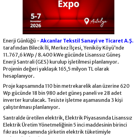
Enerji Günlüğü -
Akcanlar Tekstil Sanayi ve Ticaret A.Ş.
tarafından Bilecik İli, Merkez İlçesi, Yeniköy Köyü’nde
11.767,6 kWp / 8.400 kWe gücünde Lisanssız Güneş
Enerji Santrali (GES) kurulup işletilmesi planlanıyor.
Projenin değeri yaklaşık 165,5 milyon TL olarak
hesaplanıyor.
Proje kapsamında 110 bin metrekarelik alan üzerine 620
Wp gücünde 18 bin 980 adet güneş paneli ve 28 adet
inverter kurulacak. Tesiste işletme aşamasında 3 kişi
çalıştırılması planlanıyor.
Santralde üretilen elektrik, Elektrik Piyasasında Lisanssız
Elektrik Üretim Yönetmeliğinin 5 inci maddesinin birinci
fıkrası kapsamında şirketin elektrik tüketimiyle