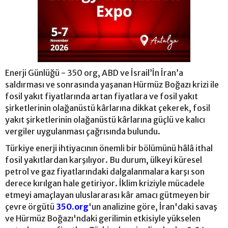
Enerji Günlüğü - 350 org, ABD ve İsrail’İn İran’a
saldırması ve sonrasında yaşanan Hürmüz Boğazı krizi ile
fosil yakıt fiyatlarında artan fiyatlara ve fosil yakıt
şirketlerinin olağanüstü kârlarına dikkat çekerek, fosil
yakıt şirketlerinin olağanüstü kârlarına güçlü ve kalıcı
vergiler uygulanması çağrısında bulundu.
Türkiye enerji ihtiyacının önemli bir bölümünü hâlâ ithal
fosil yakıtlardan karşılıyor. Bu durum, ülkeyi küresel
petrol ve gaz fiyatlarındaki dalgalanmalara karşı son
derece kırılgan hale getiriyor. İklim kriziyle mücadele
etmeyi amaçlayan uluslararası kâr amacı gütmeyen bir
çevre örgütü
350.org
'un analizine göre, İran'daki savaş
ve Hürmüz Boğazı'ndaki gerilimin etkisiyle yükselen