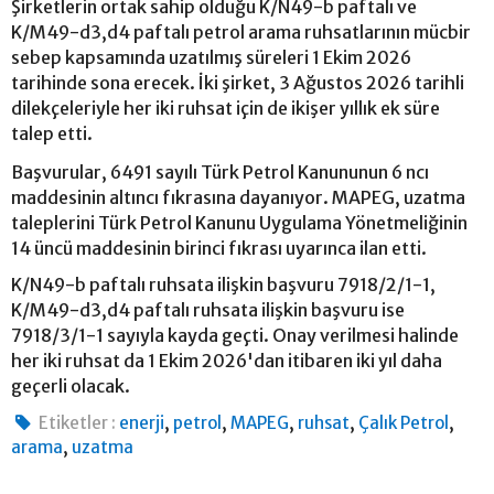
Şirketlerin ortak sahip olduğu K/N49-b paftalı ve
K/M49-d3,d4 paftalı petrol arama ruhsatlarının mücbir
sebep kapsamında uzatılmış süreleri 1 Ekim 2026
tarihinde sona erecek. İki şirket, 3 Ağustos 2026 tarihli
dilekçeleriyle her iki ruhsat için de ikişer yıllık ek süre
talep etti.
Başvurular, 6491 sayılı Türk Petrol Kanununun 6 ncı
maddesinin altıncı fıkrasına dayanıyor. MAPEG, uzatma
taleplerini Türk Petrol Kanunu Uygulama Yönetmeliğinin
14 üncü maddesinin birinci fıkrası uyarınca ilan etti.
K/N49-b paftalı ruhsata ilişkin başvuru 7918/2/1-1,
K/M49-d3,d4 paftalı ruhsata ilişkin başvuru ise
7918/3/1-1 sayıyla kayda geçti. Onay verilmesi halinde
her iki ruhsat da 1 Ekim 2026'dan itibaren iki yıl daha
geçerli olacak.
,
,
,
,
,
Etiketler :
enerji
petrol
MAPEG
ruhsat
Çalık Petrol
,
arama
uzatma