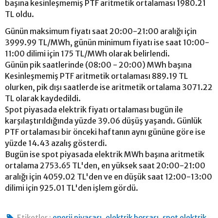
başına kesinleşmemiş PTF aritmetik ortalaması 1980.21
TL oldu.
Günün maksimum fiyatı saat 20:00-21:00 aralığı için
3999.99 TL/MWh, günün minimum fiyatı ise saat 10:00-
11:00 dilimi için 175 TL/MWh olarak belirlendi.
Günün pik saatlerinde (08:00 - 20:00) MWh başına
Kesinleşmemiş PTF aritmetik ortalaması 889.19 TL
olurken, pik dışı saatlerde ise aritmetik ortalama 3071.22
TL olarak kaydedildi.
Spot piyasada elektrik fiyatı ortalaması bugün ile
karşılaştırıldığında yüzde 39.06 düşüş yaşandı. Günlük
PTF ortalaması bir önceki haftanın aynı gününe göre ise
yüzde 14.43 azalış gösterdi.
Bugün ise spot piyasada elektrik MWh başına aritmetik
ortalama 2753.65 TL'den, en yüksek saat 20:00-21:00
aralığı için 4059.02 TL'den ve en düşük saat 12:00-13:00
dilimi için 925.01 TL'den işlem gördü.
,
,
Etiketler :
enerji piyasası
elektrik borsası
spot elektrik