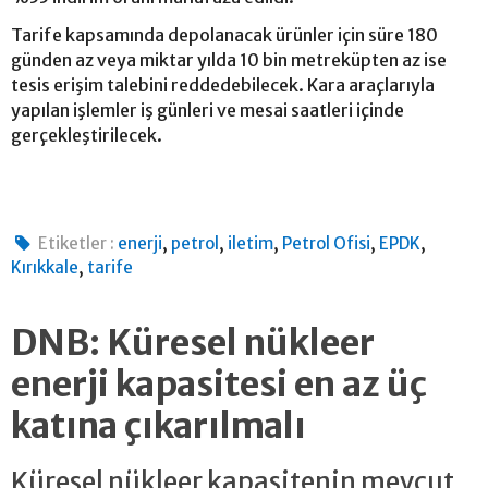
Tarife kapsamında depolanacak ürünler için süre 180
günden az veya miktar yılda 10 bin metreküpten az ise
tesis erişim talebini reddedebilecek. Kara araçlarıyla
yapılan işlemler iş günleri ve mesai saatleri içinde
gerçekleştirilecek.
,
,
,
,
,
Etiketler :
enerji
petrol
iletim
Petrol Ofisi
EPDK
,
Kırıkkale
tarife
DNB: Küresel nükleer
enerji kapasitesi en az üç
katına çıkarılmalı
Küresel nükleer kapasitenin mevcut