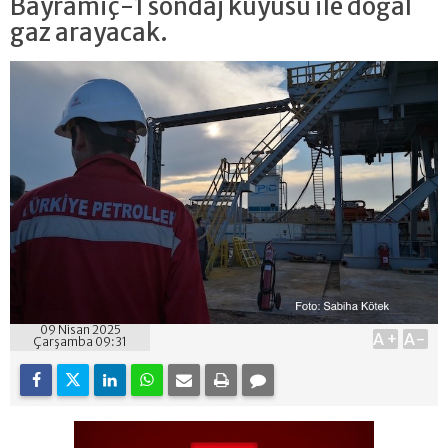
Bayramiç-1 sondaj kuyusu ile doğal
gaz arayacak.
09 Nisan 2025
A+
A-
Çarşamba 09:31