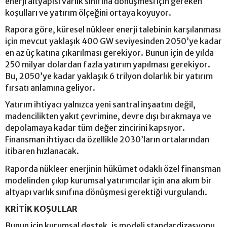
enerji altyapısı varlık sınıfına dönüşmesi için gereken
koşulları ve yatırım ölçeğini ortaya koyuyor.
Rapora göre, küresel nükleer enerji talebinin karşılanması
için mevcut yaklaşık 400 GW seviyesinden 2050’ye kadar
en az üç katına çıkarılması gerekiyor. Bunun için de yılda
250 milyar dolardan fazla yatırım yapılması gerekiyor.
Bu, 2050’ye kadar yaklaşık 6 trilyon dolarlık bir yatırım
fırsatı anlamına geliyor.
Yatırım ihtiyacı yalnızca yeni santral inşaatını değil,
madencilikten yakıt çevrimine, devre dışı bırakmaya ve
depolamaya kadar tüm değer zincirini kapsıyor.
Finansman ihtiyacı da özellikle 2030’ların ortalarından
itibaren hızlanacak.
Raporda nükleer enerjinin hükümet odaklı özel finansman
modelinden çıkıp kurumsal yatırımcılar için ana akım bir
altyapı varlık sınıfına dönüşmesi gerektiği vurgulandı.
KRİTİK KOŞULLAR
Bunun için kurumsal destek, iş modeli standardizasyonu,