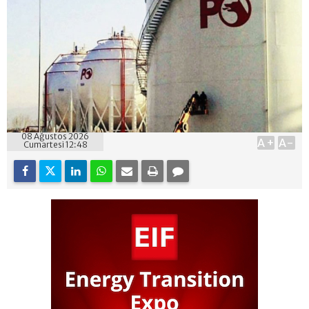
08 Ağustos 2026
A+
A-
Cumartesi 12:48