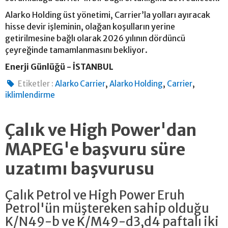
Alarko Holding üst yönetimi, Carrier’la yolları ayıracak
hisse devir işleminin, olağan koşulların yerine
getirilmesine bağlı olarak 2026 yılının dördüncü
çeyreğinde tamamlanmasını bekliyor.
Enerji Günlüğü - İSTANBUL
,
,
,
Etiketler :
Alarko Carrier
Alarko Holding
Carrier
iklimlendirme
Çalık ve High Power'dan
MAPEG'e başvuru süre
uzatımı başvurusu
Çalık Petrol ve High Power Eruh
Petrol'ün müştereken sahip olduğu
K/N49-b ve K/M49-d3,d4 paftalı iki