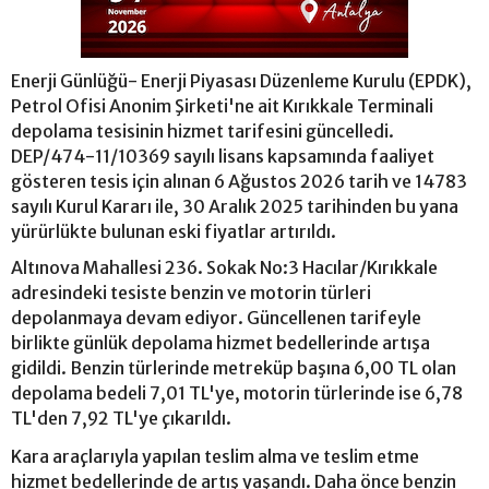
Enerji Günlüğü- Enerji Piyasası Düzenleme Kurulu (EPDK),
Petrol Ofisi Anonim Şirketi'ne ait Kırıkkale Terminali
depolama tesisinin hizmet tarifesini güncelledi.
DEP/474-11/10369 sayılı lisans kapsamında faaliyet
gösteren tesis için alınan 6 Ağustos 2026 tarih ve 14783
sayılı Kurul Kararı ile, 30 Aralık 2025 tarihinden bu yana
yürürlükte bulunan eski fiyatlar artırıldı.
Altınova Mahallesi 236. Sokak No:3 Hacılar/Kırıkkale
adresindeki tesiste benzin ve motorin türleri
depolanmaya devam ediyor. Güncellenen tarifeyle
birlikte günlük depolama hizmet bedellerinde artışa
gidildi. Benzin türlerinde metreküp başına 6,00 TL olan
depolama bedeli 7,01 TL'ye, motorin türlerinde ise 6,78
TL'den 7,92 TL'ye çıkarıldı.
Kara araçlarıyla yapılan teslim alma ve teslim etme
hizmet bedellerinde de artış yaşandı. Daha önce benzin