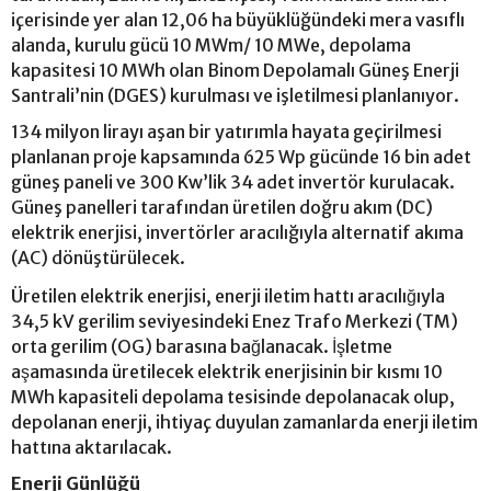
içerisinde yer alan 12,06 ha büyüklüğündeki mera vasıflı
alanda, kurulu gücü 10 MWm/ 10 MWe, depolama
kapasitesi 10 MWh olan Binom Depolamalı Güneş Enerji
Santrali’nin (DGES) kurulması ve işletilmesi planlanıyor.
134 milyon lirayı aşan bir yatırımla hayata geçirilmesi
planlanan proje kapsamında 625 Wp gücünde 16 bin adet
güneş paneli ve 300 Kw’lik 34 adet invertör kurulacak.
Güneş panelleri tarafından üretilen doğru akım (DC)
elektrik enerjisi, invertörler aracılığıyla alternatif akıma
(AC) dönüştürülecek.
Üretilen elektrik enerjisi, enerji iletim hattı aracılığıyla
34,5 kV gerilim seviyesindeki Enez Trafo Merkezi (TM)
orta gerilim (OG) barasına bağlanacak. İşletme
aşamasında üretilecek elektrik enerjisinin bir kısmı 10
MWh kapasiteli depolama tesisinde depolanacak olup,
depolanan enerji, ihtiyaç duyulan zamanlarda enerji iletim
hattına aktarılacak.
Enerji Günlüğü