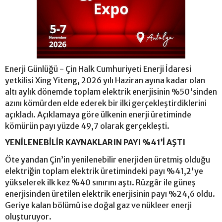
Enerji Günlüğü - Çin Halk Cumhuriyeti Enerji İdaresi
yetkilisi Xing Yiteng, 2026 yılı Haziran ayına kadar olan
altı aylık dönemde toplam elektrik enerjisinin %50'sinden
azını kömürden elde ederek bir ilki gerçekleştirdiklerini
açıkladı. Açıklamaya göre ülkenin enerji üretiminde
kömürün payı yüzde 49,7 olarak gerçekleşti.
YENİLENEBİLİR KAYNAKLARIN PAYI %41’İ AŞTI
Öte yandan Çin’in yenilenebilir enerjiden üretmiş olduğu
elektriğin toplam elektrik üretimindeki payı %41,2'ye
yükselerek ilk kez %40 sınırını aştı. Rüzgâr ile güneş
enerjisinden üretilen elektrik enerjisinin payı %24,6 oldu.
Geriye kalan bölümü ise doğal gaz ve nükleer enerji
oluşturuyor.