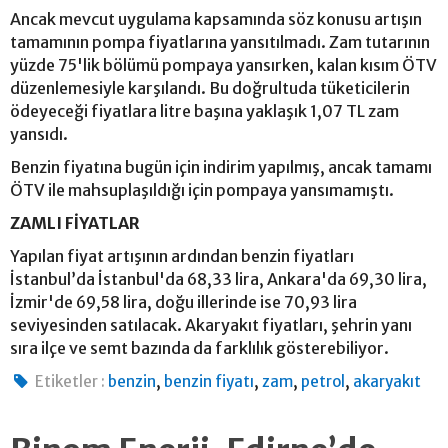
Ancak mevcut uygulama kapsamında söz konusu artışın
tamamının pompa fiyatlarına yansıtılmadı. Zam tutarının
yüzde 75'lik bölümü pompaya yansırken, kalan kısım ÖTV
düzenlemesiyle karşılandı. Bu doğrultuda tüketicilerin
ödeyeceği fiyatlara litre başına yaklaşık 1,07 TL zam
yansıdı.
Benzin fiyatına bugün için indirim yapılmış, ancak tamamı
ÖTV ile mahsuplaşıldığı için pompaya yansımamıştı.
ZAMLI FİYATLAR
Yapılan fiyat artışının ardından benzin fiyatları
İstanbul’da İstanbul'da 68,33 lira, Ankara'da 69,30 lira,
İzmir'de 69,58 lira, doğu illerinde ise 70,93 lira
seviyesinden satılacak. Akaryakıt fiyatları, şehrin yanı
sıra ilçe ve semt bazında da farklılık gösterebiliyor.
,
,
,
,
Etiketler :
benzin
benzin fiyatı
zam
petrol
akaryakıt