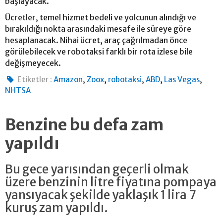
başlayacak.
Ücretler, temel hizmet bedeli ve yolcunun alındığı ve
bırakıldığı nokta arasındaki mesafe ile süreye göre
hesaplanacak. Nihai ücret, araç çağrılmadan önce
görülebilecek ve robotaksi farklı bir rota izlese bile
değişmeyecek.
,
,
,
,
,
Etiketler :
Amazon
Zoox
robotaksi
ABD
Las Vegas
NHTSA
Benzine bu defa zam
yapıldı
Bu gece yarısından geçerli olmak
üzere benzinin litre fiyatına pompaya
yansıyacak şekilde yaklaşık 1 lira 7
kuruş zam yapıldı.