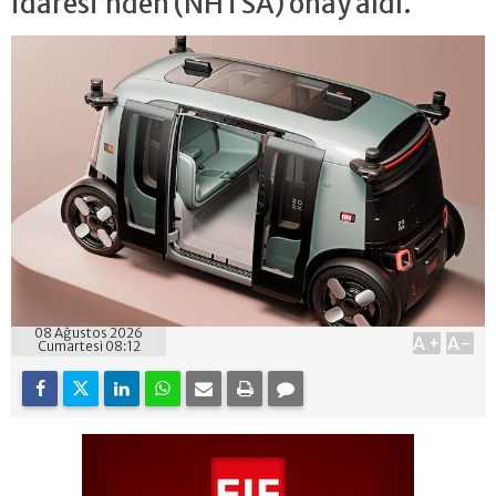
İdaresi’nden (NHTSA) onay aldı.
08 Ağustos 2026
A+
A-
Cumartesi 08:12