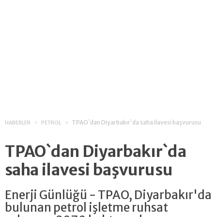
TPAO`dan Diyarbakır`da saha ilavesi başvurusu
HABERLER
PETROL
TPAO`dan Diyarbakır`da
saha ilavesi başvurusu
Enerji Günlüğü - TPAO, Diyarbakır'da
bulunan petrol işletme ruhsat