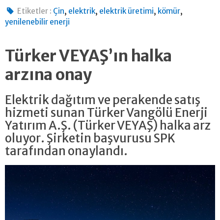
,
,
,
,
Etiketler :
Çin
elektrik
elektrik üretimi
kömür
yenilenebilir enerji
Türker VEYAŞ’ın halka
arzına onay
Elektrik dağıtım ve perakende satış
hizmeti sunan Türker Vangölü Enerji
Yatırım A.Ş. (Türker VEYAŞ) halka arz
oluyor. Şirketin başvurusu SPK
tarafından onaylandı.