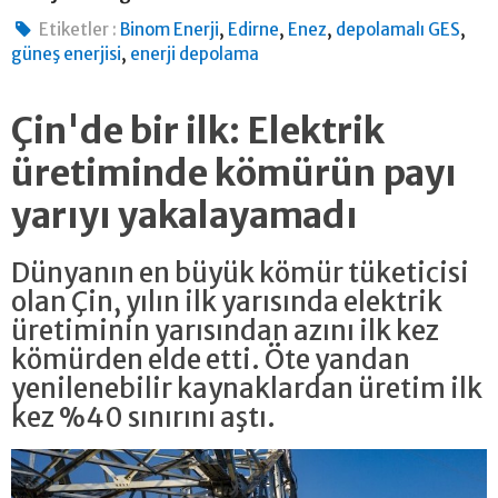
,
,
,
,
Etiketler :
Binom Enerji
Edirne
Enez
depolamalı GES
,
güneş enerjisi
enerji depolama
Çin'de bir ilk: Elektrik
üretiminde kömürün payı
yarıyı yakalayamadı
Dünyanın en büyük kömür tüketicisi
olan Çin, yılın ilk yarısında elektrik
üretiminin yarısından azını ilk kez
kömürden elde etti. Öte yandan
yenilenebilir kaynaklardan üretim ilk
kez %40 sınırını aştı.