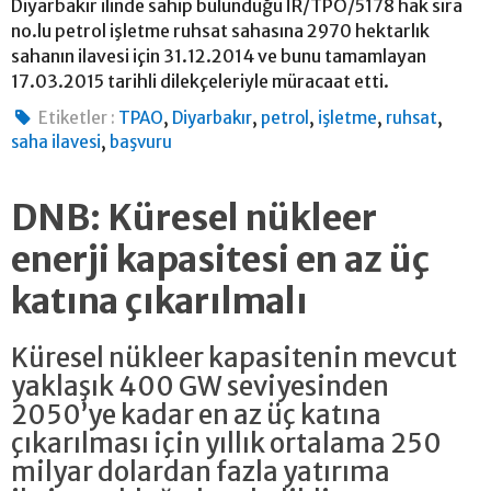
Diyarbakır ilinde sahip bulunduğu İR/TPO/5178 hak sıra
no.lu petrol işletme ruhsat sahasına 2970 hektarlık
sahanın ilavesi için 31.12.2014 ve bunu tamamlayan
17.03.2015 tarihli dilekçeleriyle müracaat etti.
,
,
,
,
,
Etiketler :
TPAO
Diyarbakır
petrol
işletme
ruhsat
,
saha ilavesi
başvuru
DNB: Küresel nükleer
enerji kapasitesi en az üç
katına çıkarılmalı
Küresel nükleer kapasitenin mevcut
yaklaşık 400 GW seviyesinden
2050’ye kadar en az üç katına
çıkarılması için yıllık ortalama 250
milyar dolardan fazla yatırıma