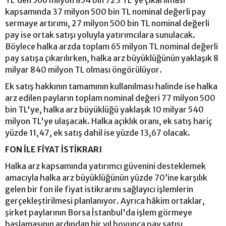
TL'den 566 milyon 854 bin 723 TL'ye çıkarılması
kapsamında 37 milyon 500 bin TL nominal değerli pay
sermaye artırımı, 27 milyon 500 bin TL nominal değerli
pay ise ortak satışı yoluyla yatırımcılara sunulacak.
Böylece halka arzda toplam 65 milyon TL nominal değerli
pay satışa çıkarılırken, halka arz büyüklüğünün yaklaşık 8
milyar 840 milyon TL olması öngörülüyor.
Ek satış hakkının tamamının kullanılması halinde ise halka
arz edilen payların toplam nominal değeri 77 milyon 500
bin TL'ye, halka arz büyüklüğü yaklaşık 10 milyar 540
milyon TL'ye ulaşacak. Halka açıklık oranı, ek satış hariç
yüzde 11,47, ek satış dahil ise yüzde 13,67 olacak.
FON İLE FİYAT İSTİKRARI
Halka arz kapsamında yatırımcı güvenini desteklemek
amacıyla halka arz büyüklüğünün yüzde 70’ine karşılık
gelen bir fon ile fiyat istikrarını sağlayıcı işlemlerin
gerçekleştirilmesi planlanıyor. Ayrıca hâkim ortaklar,
şirket paylarının Borsa İstanbul'da işlem görmeye
başlamasının ardından bir yıl boyunca pay satışı