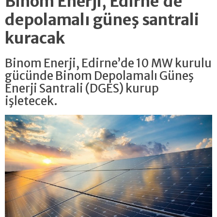
Binom Enerji, Edirne’de
depolamalı güneş santrali
kuracak
Binom Enerji, Edirne’de 10 MW kurulu
gücünde Binom Depolamalı Güneş
Enerji Santrali (DGES) kurup
işletecek.