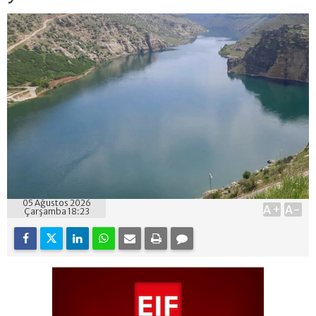
05 Ağustos 2026
A+
A-
Çarşamba 18:23