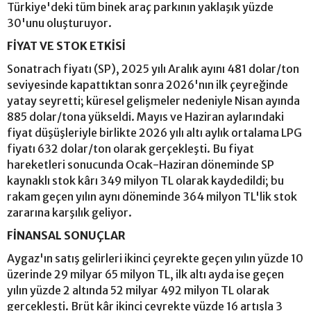
Türkiye'deki tüm binek araç parkının yaklaşık yüzde
30'unu oluşturuyor.
FİYAT VE STOK ETKİSİ
Sonatrach fiyatı (SP), 2025 yılı Aralık ayını 481 dolar/ton
seviyesinde kapattıktan sonra 2026'nın ilk çeyreğinde
yatay seyretti; küresel gelişmeler nedeniyle Nisan ayında
885 dolar/tona yükseldi. Mayıs ve Haziran aylarındaki
fiyat düşüşleriyle birlikte 2026 yılı altı aylık ortalama LPG
fiyatı 632 dolar/ton olarak gerçekleşti. Bu fiyat
hareketleri sonucunda Ocak-Haziran döneminde SP
kaynaklı stok kârı 349 milyon TL olarak kaydedildi; bu
rakam geçen yılın aynı döneminde 364 milyon TL'lik stok
zararına karşılık geliyor.
FİNANSAL SONUÇLAR
Aygaz'ın satış gelirleri ikinci çeyrekte geçen yılın yüzde 10
üzerinde 29 milyar 65 milyon TL, ilk altı ayda ise geçen
yılın yüzde 2 altında 52 milyar 492 milyon TL olarak
gerçekleşti. Brüt kâr ikinci çeyrekte yüzde 16 artışla 3