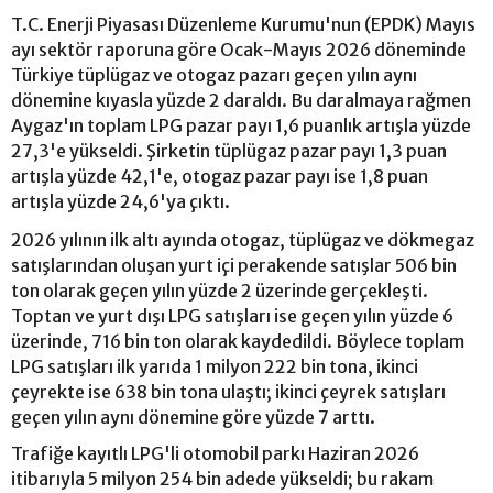
T.C. Enerji Piyasası Düzenleme Kurumu'nun (EPDK) Mayıs
ayı sektör raporuna göre Ocak-Mayıs 2026 döneminde
Türkiye tüplügaz ve otogaz pazarı geçen yılın aynı
dönemine kıyasla yüzde 2 daraldı. Bu daralmaya rağmen
Aygaz'ın toplam LPG pazar payı 1,6 puanlık artışla yüzde
27,3'e yükseldi. Şirketin tüplügaz pazar payı 1,3 puan
artışla yüzde 42,1'e, otogaz pazar payı ise 1,8 puan
artışla yüzde 24,6'ya çıktı.
2026 yılının ilk altı ayında otogaz, tüplügaz ve dökmegaz
satışlarından oluşan yurt içi perakende satışlar 506 bin
ton olarak geçen yılın yüzde 2 üzerinde gerçekleşti.
Toptan ve yurt dışı LPG satışları ise geçen yılın yüzde 6
üzerinde, 716 bin ton olarak kaydedildi. Böylece toplam
LPG satışları ilk yarıda 1 milyon 222 bin tona, ikinci
çeyrekte ise 638 bin tona ulaştı; ikinci çeyrek satışları
geçen yılın aynı dönemine göre yüzde 7 arttı.
Trafiğe kayıtlı LPG'li otomobil parkı Haziran 2026
itibarıyla 5 milyon 254 bin adede yükseldi; bu rakam