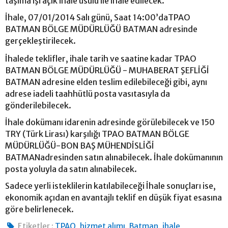
taşıma işi açık ihale usulü ile ihale edilecek.
İhale, 07/01/2014 Salı günü, Saat 14:00’daTPAO
BATMAN BÖLGE MÜDÜRLÜĞÜ BATMAN adresinde
gerçekleştirilecek.
İhalede teklifler, ihale tarih ve saatine kadar TPAO
BATMAN BÖLGE MÜDÜRLÜĞÜ - MUHABERAT ŞEFLİĞİ
BATMAN adresine elden teslim edilebileceği gibi, aynı
adrese iadeli taahhütlü posta vasıtasıyla da
gönderilebilecek.
İhale dokümanı idarenin adresinde görülebilecek ve 150
TRY (Türk Lirası) karşılığı TPAO BATMAN BÖLGE
MÜDÜRLÜĞÜ-BON BAŞ MÜHENDİSLİĞİ
BATMANadresinden satın alınabilecek. İhale dokümanının
posta yoluyla da satın alınabilecek.
Sadece yerli isteklilerin katılabileceği İhale sonuçları ise,
ekonomik açıdan en avantajlı teklif en düşük fiyat esasına
göre belirlenecek.
,
,
,
Etiketler :
TPAO
hizmet alımı
Batman
ihale