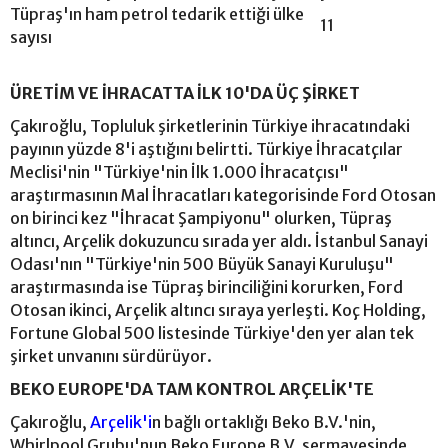
Tüpraş'ın ham petrol tedarik ettiği ülke
11
sayısı
ÜRETİM VE İHRACATTA İLK 10'DA ÜÇ ŞİRKET
Çakıroğlu, Topluluk şirketlerinin Türkiye ihracatındaki
payının yüzde 8'i aştığını belirtti. Türkiye İhracatçılar
Meclisi'nin "Türkiye'nin İlk 1.000 İhracatçısı"
araştırmasının Mal İhracatları kategorisinde Ford Otosan
on birinci kez "İhracat Şampiyonu" olurken, Tüpraş
altıncı, Arçelik dokuzuncu sırada yer aldı. İstanbul Sanayi
Odası'nın "Türkiye'nin 500 Büyük Sanayi Kuruluşu"
araştırmasında ise Tüpraş birinciliğini korurken, Ford
Otosan ikinci, Arçelik altıncı sıraya yerleşti. Koç Holding,
Fortune Global 500 listesinde Türkiye'den yer alan tek
şirket unvanını sürdürüyor.
BEKO EUROPE'DA TAM KONTROL ARÇELİK'TE
Çakıroğlu,
Arçelik'i
n bağlı ortaklığı Beko B.V.'nin,
Whirlpool Grubu'nun Beko Europe B.V. sermayesinde