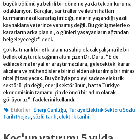
büyük bölümü ya belirli bir döneme ya da tek bir kuruma
odaklanıyor. Barajlar, santraller ve iletim hatları
kurmanın nasıl kararlaştırıldığı, nelerin yaşandığı yazılı
kaynaklara yeterince yansımış değil. Bu görüşmelerle o
kararların arka planını, o günleri yaşayanların ağzından
belgeleyeceğiz” dedi.
Çok katmanlı bir etki alanına sahip olacak çalışma ile bir
bellek oluşturulacağının altını çizen Dr. Duru, “Elde
edilecek materyaller araştırmacılara, gelecekteki karar
alıcılara ve mühendislere birinci elden aktarılmış bir miras
niteliği taşıyacak. Bu yönüyle projeyi sadece elektrik
sektörü için değil, enerji sektörünün, hatta Türkiye
ekonomisinin tamamı için de öncü bir adım olarak
görüyoruz” ifadelerini kullandı.
,
Etiketler :
Enerji Günlüğü
Türkiye Elektrik Sektörü Sözlü
,
,
Tarih Projesi
sözlü tarih
elektrik tarihi
Koç'un yatırımı 5 yılda