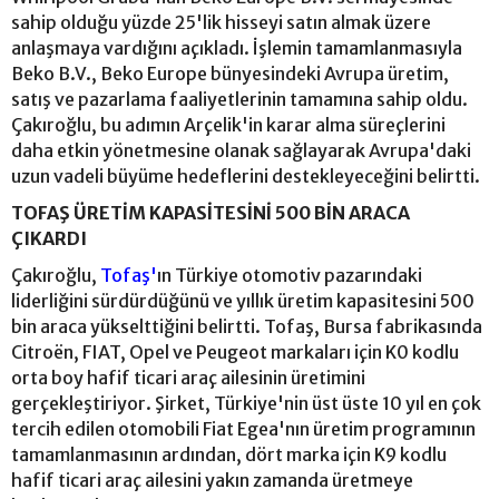
sahip olduğu yüzde 25'lik hisseyi satın almak üzere
anlaşmaya vardığını açıkladı. İşlemin tamamlanmasıyla
Beko B.V., Beko Europe bünyesindeki Avrupa üretim,
satış ve pazarlama faaliyetlerinin tamamına sahip oldu.
Çakıroğlu, bu adımın Arçelik'in karar alma süreçlerini
daha etkin yönetmesine olanak sağlayarak Avrupa'daki
uzun vadeli büyüme hedeflerini destekleyeceğini belirtti.
TOFAŞ ÜRETİM KAPASİTESİNİ 500 BİN ARACA
ÇIKARDI
Çakıroğlu,
Tofaş'
ın Türkiye otomotiv pazarındaki
liderliğini sürdürdüğünü ve yıllık üretim kapasitesini 500
bin araca yükselttiğini belirtti. Tofaş, Bursa fabrikasında
Citroën, FIAT, Opel ve Peugeot markaları için K0 kodlu
orta boy hafif ticari araç ailesinin üretimini
gerçekleştiriyor. Şirket, Türkiye'nin üst üste 10 yıl en çok
tercih edilen otomobili Fiat Egea'nın üretim programının
tamamlanmasının ardından, dört marka için K9 kodlu
hafif ticari araç ailesini yakın zamanda üretmeye