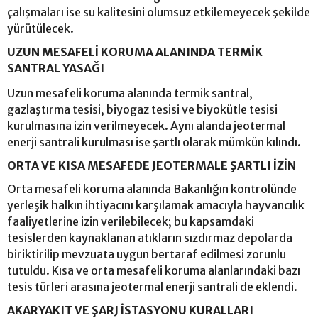
çalışmaları ise su kalitesini olumsuz etkilemeyecek şekilde
yürütülecek.
UZUN MESAFELİ KORUMA ALANINDA TERMİK
SANTRAL YASAĞI
Uzun mesafeli koruma alanında termik santral,
gazlaştırma tesisi, biyogaz tesisi ve biyokütle tesisi
kurulmasına izin verilmeyecek. Aynı alanda jeotermal
enerji santrali kurulması ise şartlı olarak mümkün kılındı.
ORTA VE KISA MESAFEDE JEOTERMALE ŞARTLI İZİN
Orta mesafeli koruma alanında Bakanlığın kontrolünde
yerleşik halkın ihtiyacını karşılamak amacıyla hayvancılık
faaliyetlerine izin verilebilecek; bu kapsamdaki
tesislerden kaynaklanan atıkların sızdırmaz depolarda
biriktirilip mevzuata uygun bertaraf edilmesi zorunlu
tutuldu. Kısa ve orta mesafeli koruma alanlarındaki bazı
tesis türleri arasına jeotermal enerji santrali de eklendi.
AKARYAKIT VE ŞARJ İSTASYONU KURALLARI