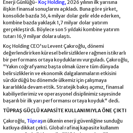
Enerji Günlüğü-
Koç Holding,
2026 yılının ilk yarısına
ilişkin finansal sonuçlarını açıkladı. Buna göre şirket,
konsolide bazda 36,4 milyar dolar gelir elde ederken,
kombine bazda yaklaşık 1,7 milyar dolar yatırım
gerçekleştirdi. Böylece son 5 yıldaki kombine yatırım
tutarı 16,9 milyar dolara ulaştı.
Koç Holding CEO'su Levent Çakıroğlu, dönemi
değerlendirirken küresel belirsizliklere rağmen istikrarlı
bir performans ortaya koyduklarını vurguladı. Çakıroğlu,
"Yakın coğrafyamız başta olmak üzere tüm dünyada
belirsizliklerin ve ekonomik dalgalanmaların etkisini
sürdürdüğü bu dönemde ülkemiz için çalışmaya
kararlılıkla devam ettik. Stratejik bakış açımız, finansal
kabiliyetlerimiz ve operasyonel disiplinimiz sayesinde
başarılı bir ilk yarı performansı ortaya koyduk" dedi.
TÜPRAŞ GÜÇLÜ KAPASİTE KULLANIMIYLA ÖNE ÇIKTI
Çakıroğlu,
Tüpraş
ın ülkenin enerji güvenliğine sunduğu
katkıya dikkat çekti. Global rafinaj kapasite kullanım