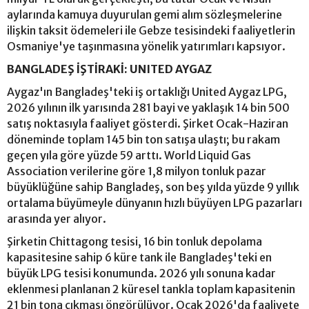
aylarında kamuya duyurulan gemi alım sözleşmelerine
ilişkin taksit ödemeleri ile Gebze tesisindeki faaliyetlerin
Osmaniye'ye taşınmasına yönelik yatırımları kapsıyor.
BANGLADEŞ İŞTİRAKİ: UNITED AYGAZ
Aygaz'ın Bangladeş'teki iş ortaklığı United Aygaz LPG,
2026 yılının ilk yarısında 281 bayi ve yaklaşık 14 bin 500
satış noktasıyla faaliyet gösterdi. Şirket Ocak-Haziran
döneminde toplam 145 bin ton satışa ulaştı; bu rakam
geçen yıla göre yüzde 59 arttı. World Liquid Gas
Association verilerine göre 1,8 milyon tonluk pazar
büyüklüğüne sahip Bangladeş, son beş yılda yüzde 9 yıllık
ortalama büyümeyle dünyanın hızlı büyüyen LPG pazarları
arasında yer alıyor.
Şirketin Chittagong tesisi, 16 bin tonluk depolama
kapasitesine sahip 6 küre tank ile Bangladeş'teki en
büyük LPG tesisi konumunda. 2026 yılı sonuna kadar
eklenmesi planlanan 2 küresel tankla toplam kapasitenin
21 bin tona çıkması öngörülüyor. Ocak 2026'da faaliyete