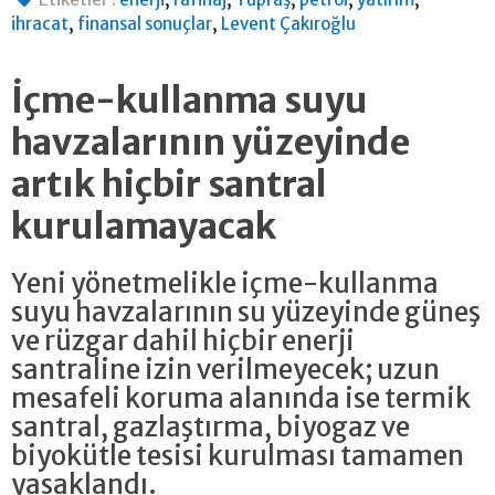
,
,
ihracat
finansal sonuçlar
Levent Çakıroğlu
İçme-kullanma suyu
havzalarının yüzeyinde
artık hiçbir santral
kurulamayacak
Yeni yönetmelikle içme-kullanma
suyu havzalarının su yüzeyinde güneş
ve rüzgar dahil hiçbir enerji
santraline izin verilmeyecek; uzun
mesafeli koruma alanında ise termik
santral, gazlaştırma, biyogaz ve
biyokütle tesisi kurulması tamamen
yasaklandı.