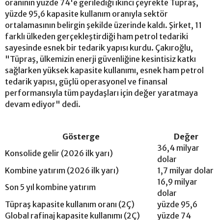
oranının yüzde 74'e gerilediği ikinci çeyrekte Tüpraş,
yüzde 95,6 kapasite kullanım oranıyla sektör
ortalamasının belirgin şekilde üzerinde kaldı. Şirket, 11
farklı ülkeden gerçekleştirdiği ham petrol tedariki
sayesinde esnek bir tedarik yapısı kurdu. Çakıroğlu,
"Tüpraş, ülkemizin enerji güvenliğine kesintisiz katkı
sağlarken yüksek kapasite kullanımı, esnek ham petrol
tedarik yapısı, güçlü operasyonel ve finansal
performansıyla tüm paydaşları için değer yaratmaya
devam ediyor" dedi.
Gösterge
Değer
36,4 milyar
Konsolide gelir (2026 ilk yarı)
dolar
Kombine yatırım (2026 ilk yarı)
1,7 milyar dolar
16,9 milyar
Son 5 yıl kombine yatırım
dolar
Tüpraş kapasite kullanım oranı (2Ç)
yüzde 95,6
Global rafinaj kapasite kullanımı (2Ç)
yüzde 74