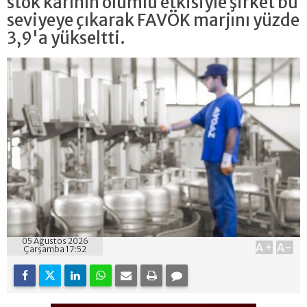
stok kârının olumlu etkisiyle şirket bu
seviyeye çıkarak FAVÖK marjını yüzde
3,9'a yükseltti.
05 Ağustos 2026
A+
A-
Çarşamba 17:52