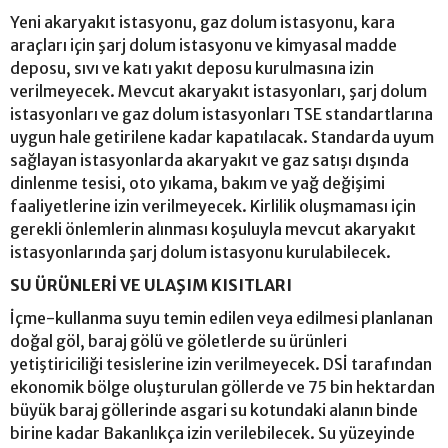
Yeni akaryakıt istasyonu, gaz dolum istasyonu, kara
araçları için şarj dolum istasyonu ve kimyasal madde
deposu, sıvı ve katı yakıt deposu kurulmasına izin
verilmeyecek. Mevcut akaryakıt istasyonları, şarj dolum
istasyonları ve gaz dolum istasyonları TSE standartlarına
uygun hale getirilene kadar kapatılacak. Standarda uyum
sağlayan istasyonlarda akaryakıt ve gaz satışı dışında
dinlenme tesisi, oto yıkama, bakım ve yağ değişimi
faaliyetlerine izin verilmeyecek. Kirlilik oluşmaması için
gerekli önlemlerin alınması koşuluyla mevcut akaryakıt
istasyonlarında şarj dolum istasyonu kurulabilecek.
SU ÜRÜNLERİ VE ULAŞIM KISITLARI
İçme-kullanma suyu temin edilen veya edilmesi planlanan
doğal göl, baraj gölü ve göletlerde su ürünleri
yetiştiriciliği tesislerine izin verilmeyecek. DSİ tarafından
ekonomik bölge oluşturulan göllerde ve 75 bin hektardan
büyük baraj göllerinde asgari su kotundaki alanın binde
birine kadar Bakanlıkça izin verilebilecek. Su yüzeyinde