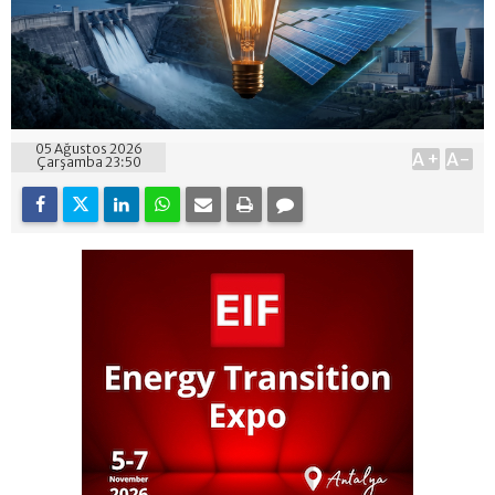
05 Ağustos 2026
A+
A-
Çarşamba 23:50