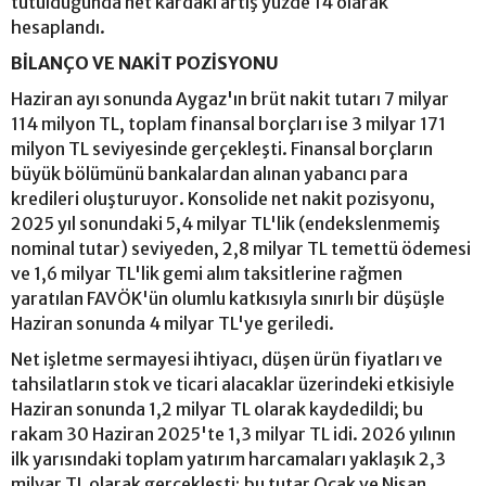
tutulduğunda net kârdaki artış yüzde 14 olarak
hesaplandı.
BİLANÇO VE NAKİT POZİSYONU
Haziran ayı sonunda Aygaz'ın brüt nakit tutarı 7 milyar
114 milyon TL, toplam finansal borçları ise 3 milyar 171
milyon TL seviyesinde gerçekleşti. Finansal borçların
büyük bölümünü bankalardan alınan yabancı para
kredileri oluşturuyor. Konsolide net nakit pozisyonu,
2025 yıl sonundaki 5,4 milyar TL'lik (endekslenmemiş
nominal tutar) seviyeden, 2,8 milyar TL temettü ödemesi
ve 1,6 milyar TL'lik gemi alım taksitlerine rağmen
yaratılan FAVÖK'ün olumlu katkısıyla sınırlı bir düşüşle
Haziran sonunda 4 milyar TL'ye geriledi.
Net işletme sermayesi ihtiyacı, düşen ürün fiyatları ve
tahsilatların stok ve ticari alacaklar üzerindeki etkisiyle
Haziran sonunda 1,2 milyar TL olarak kaydedildi; bu
rakam 30 Haziran 2025'te 1,3 milyar TL idi. 2026 yılının
ilk yarısındaki toplam yatırım harcamaları yaklaşık 2,3
milyar TL olarak gerçekleşti; bu tutar Ocak ve Nisan