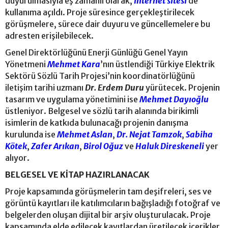
duyurulmasıyla eş zamanlı olarak,
internet sitesi
de
kullanıma açıldı. Proje süresince gerçekleştirilecek
görüşmelere, sürece dair duyuru ve güncellemelere bu
adresten erişilebilecek.
Genel Direktörlüğünü Enerji Günlüğü Genel Yayın
Yönetmeni
Mehmet Kara
’nın üstlendiği Türkiye Elektrik
Sektörü Sözlü Tarih Projesi’nin koordinatörlüğünü
iletişim tarihi uzmanı
Dr. Erdem Duru
yürütecek. Projenin
tasarım ve uygulama yönetimini ise
Mehmet Dayıoğlu
üstleniyor. Belgesel ve sözlü tarih alanında birikimli
isimlerin de katkıda bulunacağı projenin danışma
kurulunda ise
Mehmet Aslan
,
Dr. Nejat Tamzok
,
Sabiha
Kötek
,
Zafer Arıkan
,
Birol Oğuz
ve
Haluk Direskeneli
yer
alıyor.
BELGESEL VE KİTAP HAZIRLANACAK
Proje kapsamında görüşmelerin tam deşifreleri, ses ve
görüntü kayıtları ile katılımcıların bağışladığı fotoğraf ve
belgelerden oluşan dijital bir arşiv oluşturulacak. Proje
kapsamında elde edilecek kayıtlardan üretilecek içerikler,