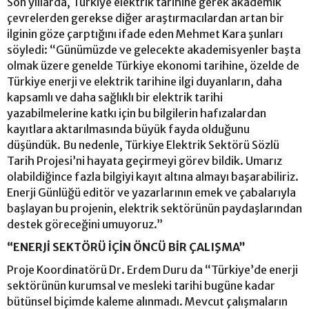
Son yıllarda, Türkiye elektrik tarihine gerek akademik
çevrelerden gerekse diğer araştırmacılardan artan bir
ilginin göze çarptığını ifade eden Mehmet Kara şunları
söyledi: “Günümüzde ve gelecekte akademisyenler başta
olmak üzere genelde Türkiye ekonomi tarihine, özelde de
Türkiye enerji ve elektrik tarihine ilgi duyanların, daha
kapsamlı ve daha sağlıklı bir elektrik tarihi
yazabilmelerine katkı için bu bilgilerin hafızalardan
kayıtlara aktarılmasında büyük fayda olduğunu
düşündük. Bu nedenle, Türkiye Elektrik Sektörü Sözlü
Tarih Projesi’ni hayata geçirmeyi görev bildik. Umarız
olabildiğince fazla bilgiyi kayıt altına almayı başarabiliriz.
Enerji Günlüğü editör ve yazarlarının emek ve çabalarıyla
başlayan bu projenin, elektrik sektörünün paydaşlarından
destek göreceğini umuyoruz.”
“ENERJİ SEKTÖRÜ İÇİN ÖNCÜ BİR ÇALIŞMA”
Proje Koordinatörü Dr. Erdem Duru da “Türkiye’de enerji
sektörünün kurumsal ve mesleki tarihi bugüne kadar
bütünsel biçimde kaleme alınmadı. Mevcut çalışmaların