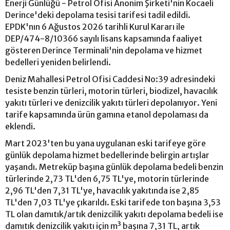
Enerji Günlüğü - Petrol Ofisi Anonim Şirketi'nin Kocaeli
Derince'deki depolama tesisi tarifesi tadil edildi.
EPDK'nın 6 Ağustos 2026 tarihli Kurul Kararı ile
DEP/474-8/10366 sayılı lisans kapsamında faaliyet
gösteren Derince Terminali'nin depolama ve hizmet
bedelleri yeniden belirlendi.
Deniz Mahallesi Petrol Ofisi Caddesi No:39 adresindeki
tesiste benzin türleri, motorin türleri, biodizel, havacılık
yakıtı türleri ve denizcilik yakıtı türleri depolanıyor. Yeni
tarife kapsamında ürün gamına etanol depolaması da
eklendi.
Mart 2023'ten bu yana uygulanan eski tarifeye göre
günlük depolama hizmet bedellerinde belirgin artışlar
yaşandı. Metreküp başına günlük depolama bedeli benzin
türlerinde 2,73 TL'den 6,75 TL'ye, motorin türlerinde
2,96 TL'den 7,31 TL'ye, havacılık yakıtında ise 2,85
TL'den 7,03 TL'ye çıkarıldı. Eski tarifede ton başına 3,53
TL olan damıtık/artık denizcilik yakıtı depolama bedeli ise
damıtık denizcilik yakıtı için m³ başına 7,31 TL, artık