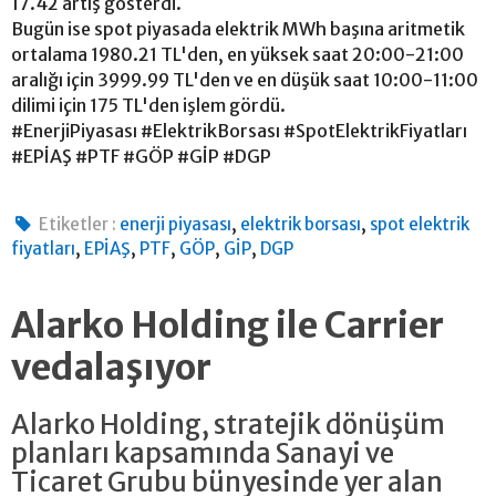
17.42 artış gösterdi.
Bugün ise spot piyasada elektrik MWh başına aritmetik
ortalama 1980.21 TL'den, en yüksek saat 20:00-21:00
aralığı için 3999.99 TL'den ve en düşük saat 10:00-11:00
dilimi için 175 TL'den işlem gördü.
#EnerjiPiyasası #ElektrikBorsası #SpotElektrikFiyatları
#EPİAŞ #PTF #GÖP #GİP #DGP
,
,
Etiketler :
enerji piyasası
elektrik borsası
spot elektrik
,
,
,
,
,
fiyatları
EPİAŞ
PTF
GÖP
GİP
DGP
Alarko Holding ile Carrier
vedalaşıyor
Alarko Holding, stratejik dönüşüm
planları kapsamında Sanayi ve
Ticaret Grubu bünyesinde yer alan