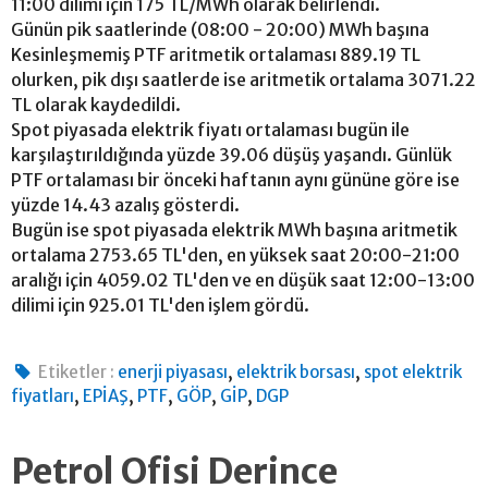
11:00 dilimi için 175 TL/MWh olarak belirlendi.
Günün pik saatlerinde (08:00 - 20:00) MWh başına
Kesinleşmemiş PTF aritmetik ortalaması 889.19 TL
olurken, pik dışı saatlerde ise aritmetik ortalama 3071.22
TL olarak kaydedildi.
Spot piyasada elektrik fiyatı ortalaması bugün ile
karşılaştırıldığında yüzde 39.06 düşüş yaşandı. Günlük
PTF ortalaması bir önceki haftanın aynı gününe göre ise
yüzde 14.43 azalış gösterdi.
Bugün ise spot piyasada elektrik MWh başına aritmetik
ortalama 2753.65 TL'den, en yüksek saat 20:00-21:00
aralığı için 4059.02 TL'den ve en düşük saat 12:00-13:00
dilimi için 925.01 TL'den işlem gördü.
,
,
Etiketler :
enerji piyasası
elektrik borsası
spot elektrik
,
,
,
,
,
fiyatları
EPİAŞ
PTF
GÖP
GİP
DGP
Petrol Ofisi Derince