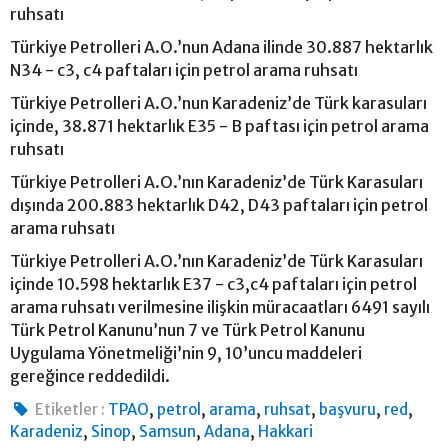
ruhsatı
Türkiye Petrolleri A.O.’nun Adana ilinde 30.887 hektarlık
N34 - c3, c4 paftaları için petrol arama ruhsatı
Türkiye Petrolleri A.O.’nun Karadeniz’de Türk karasuları
içinde, 38.871 hektarlık E35 - B paftası için petrol arama
ruhsatı
Türkiye Petrolleri A.O.’nın Karadeniz’de Türk Karasuları
dışında 200.883 hektarlık D42, D43 paftaları için petrol
arama ruhsatı
Türkiye Petrolleri A.O.’nın Karadeniz’de Türk Karasuları
içinde 10.598 hektarlık E37 - c3,c4 paftaları için petrol
arama ruhsatı verilmesine ilişkin müracaatları 6491 sayılı
Türk Petrol Kanunu’nun 7 ve Türk Petrol Kanunu
Uygulama Yönetmeliği’nin 9, 10’uncu maddeleri
gereğince reddedildi.
,
,
,
,
,
,
Etiketler :
TPAO
petrol
arama
ruhsat
başvuru
red
,
,
,
,
Karadeniz
Sinop
Samsun
Adana
Hakkari