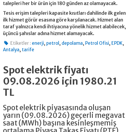
talepleri her bir ürün için 180 günden az olamayacak.
Tesis erişim talepleri kapasite kısıtları dahilinde ilk gelen
ilk hizmet görür esasına göre karşılanacak. Hizmet alan
taraf yalnızca kendi ihtiyacına yönelik hizmet alabilecek,
üçüncü şahıslar adına hizmet alamayacak.
,
,
,
,
,
Etiketler :
enerji
petrol
depolama
Petrol Ofisi
EPDK
,
Antalya
tarife
Spot elektrik fiyatı
09.08.2026 için 1980.21
TL
Spot elektrik piyasasında oluşan
yarın (09.08.2026) geçerli megavat
saat (MWh) başına kesinleşmemiş
ortalama Piyasa Takas Fiyatı (PTF)