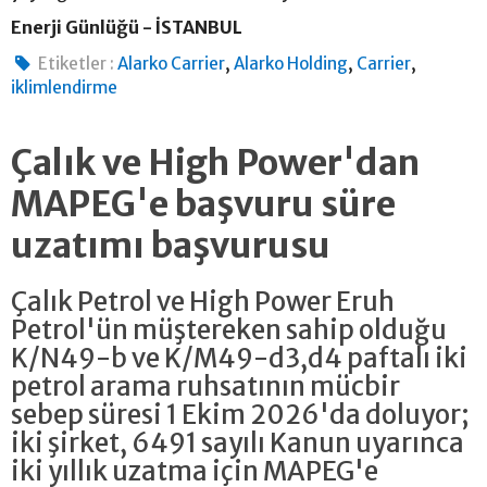
Enerji Günlüğü - İSTANBUL
,
,
,
Etiketler :
Alarko Carrier
Alarko Holding
Carrier
iklimlendirme
Çalık ve High Power'dan
MAPEG'e başvuru süre
uzatımı başvurusu
Çalık Petrol ve High Power Eruh
Petrol'ün müştereken sahip olduğu
K/N49-b ve K/M49-d3,d4 paftalı iki
petrol arama ruhsatının mücbir
sebep süresi 1 Ekim 2026'da doluyor;
iki şirket, 6491 sayılı Kanun uyarınca
iki yıllık uzatma için MAPEG'e