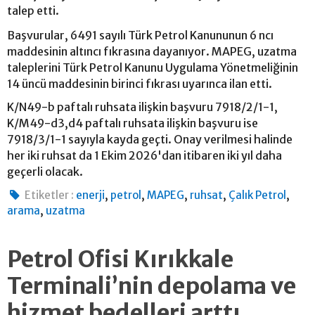
talep etti.
Başvurular, 6491 sayılı Türk Petrol Kanununun 6 ncı
maddesinin altıncı fıkrasına dayanıyor. MAPEG, uzatma
taleplerini Türk Petrol Kanunu Uygulama Yönetmeliğinin
14 üncü maddesinin birinci fıkrası uyarınca ilan etti.
K/N49-b paftalı ruhsata ilişkin başvuru 7918/2/1-1,
K/M49-d3,d4 paftalı ruhsata ilişkin başvuru ise
7918/3/1-1 sayıyla kayda geçti. Onay verilmesi halinde
her iki ruhsat da 1 Ekim 2026'dan itibaren iki yıl daha
geçerli olacak.
,
,
,
,
,
Etiketler :
enerji
petrol
MAPEG
ruhsat
Çalık Petrol
,
arama
uzatma
Petrol Ofisi Kırıkkale
Terminali’nin depolama ve
hizmet bedelleri arttı