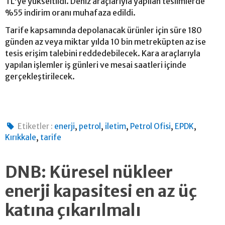
TL'ye yükseltildi. Deniz araçlarıyla yapılan teslimlerde
%55 indirim oranı muhafaza edildi.
Tarife kapsamında depolanacak ürünler için süre 180
günden az veya miktar yılda 10 bin metreküpten az ise
tesis erişim talebini reddedebilecek. Kara araçlarıyla
yapılan işlemler iş günleri ve mesai saatleri içinde
gerçekleştirilecek.
,
,
,
,
,
Etiketler :
enerji
petrol
iletim
Petrol Ofisi
EPDK
,
Kırıkkale
tarife
DNB: Küresel nükleer
enerji kapasitesi en az üç
katına çıkarılmalı