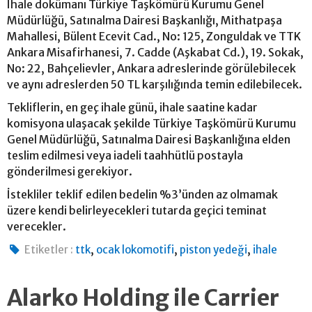
İhale dokümanı Türkiye Taşkömürü Kurumu Genel
Müdürlüğü, Satınalma Dairesi Başkanlığı, Mithatpaşa
Mahallesi, Bülent Ecevit Cad., No: 125, Zonguldak ve TTK
Ankara Misafirhanesi, 7. Cadde (Aşkabat Cd.), 19. Sokak,
No: 22, Bahçelievler, Ankara adreslerinde görülebilecek
ve aynı adreslerden 50 TL karşılığında temin edilebilecek.
Tekliflerin, en geç ihale günü, ihale saatine kadar
komisyona ulaşacak şekilde Türkiye Taşkömürü Kurumu
Genel Müdürlüğü, Satınalma Dairesi Başkanlığına elden
teslim edilmesi veya iadeli taahhütlü postayla
gönderilmesi gerekiyor.
İstekliler teklif edilen bedelin %3’ünden az olmamak
üzere kendi belirleyecekleri tutarda geçici teminat
verecekler.
,
,
,
Etiketler :
ttk
ocak lokomotifi
piston yedeği
ihale
Alarko Holding ile Carrier