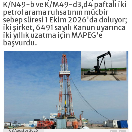
K/N49-b ve K/M49-d3,d4 paftalı iki
petrol arama ruhsatının mücbir
sebep süresi 1 Ekim 2026'da doluyor;
iki şirket, 6491 sayılı Kanun uyarınca
iki yıllık uzatma için MAPEG'e
başvurdu.
08 Ağustos 2026