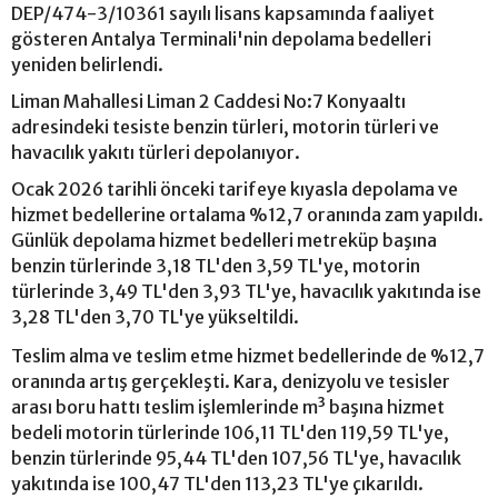
DEP/474-3/10361 sayılı lisans kapsamında faaliyet
gösteren Antalya Terminali'nin depolama bedelleri
yeniden belirlendi.
Liman Mahallesi Liman 2 Caddesi No:7 Konyaaltı
adresindeki tesiste benzin türleri, motorin türleri ve
havacılık yakıtı türleri depolanıyor.
Ocak 2026 tarihli önceki tarifeye kıyasla depolama ve
hizmet bedellerine ortalama %12,7 oranında zam yapıldı.
Günlük depolama hizmet bedelleri metreküp başına
benzin türlerinde 3,18 TL'den 3,59 TL'ye, motorin
türlerinde 3,49 TL'den 3,93 TL'ye, havacılık yakıtında ise
3,28 TL'den 3,70 TL'ye yükseltildi.
Teslim alma ve teslim etme hizmet bedellerinde de %12,7
oranında artış gerçekleşti. Kara, denizyolu ve tesisler
arası boru hattı teslim işlemlerinde m³ başına hizmet
bedeli motorin türlerinde 106,11 TL'den 119,59 TL'ye,
benzin türlerinde 95,44 TL'den 107,56 TL'ye, havacılık
yakıtında ise 100,47 TL'den 113,23 TL'ye çıkarıldı.