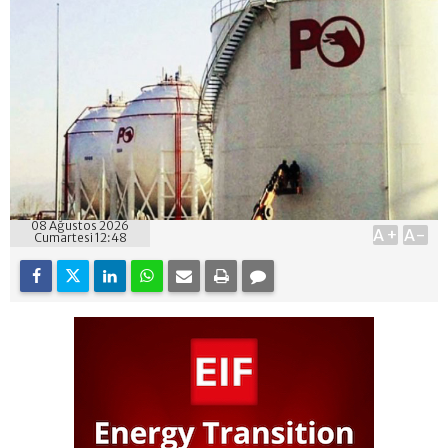
08 Ağustos 2026
A+
A-
Cumartesi 12:48