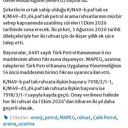
Genel Müdürlüğüne (MAPEG) başvurdu.
Şirketlerin ortak sahip olduğu K/N49-b paftalı ve
K/M49-d3,d4 paftalı petrol arama ruhsatlarının mücbir
sebep kapsamında uzatılmış süreleri 1 Ekim 2026
tarihinde sona erecek. İki şirket, 3 Ağustos 2026 tarihli
dilekçeleriyle her iki ruhsat için de ikişer yıllık ek süre
talep etti.
Başvurular, 6491 sayılı Türk Petrol Kanununun 6 ncı
maddesinin altıncı fıkrasına dayanıyor. MAPEG, uzatma
taleplerini Türk Petrol Kanunu Uygulama Yönetmeliğinin
14 üncü maddesinin birinci fıkrası uyarınca ilan etti.
K/N49-b paftalı ruhsata ilişkin başvuru 7918/2/1-1,
K/M49-d3,d4 paftalı ruhsata ilişkin başvuru ise
7918/3/1-1 sayıyla kayda geçti. Onay verilmesi halinde
her iki ruhsat da 1 Ekim 2026'dan itibaren iki yıl daha
geçerli olacak.
,
,
,
,
,
Etiketler :
enerji
petrol
MAPEG
ruhsat
Çalık Petrol
,
arama
uzatma