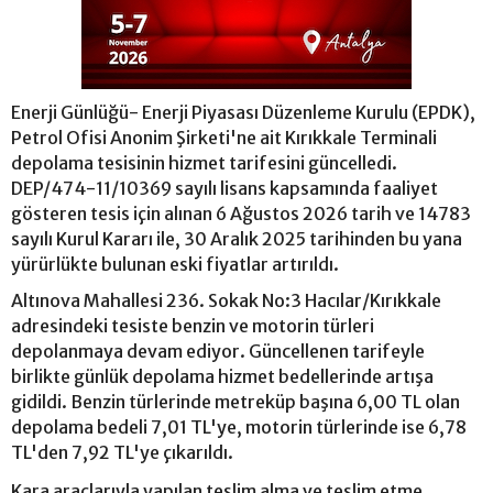
Enerji Günlüğü- Enerji Piyasası Düzenleme Kurulu (EPDK),
Petrol Ofisi Anonim Şirketi'ne ait Kırıkkale Terminali
depolama tesisinin hizmet tarifesini güncelledi.
DEP/474-11/10369 sayılı lisans kapsamında faaliyet
gösteren tesis için alınan 6 Ağustos 2026 tarih ve 14783
sayılı Kurul Kararı ile, 30 Aralık 2025 tarihinden bu yana
yürürlükte bulunan eski fiyatlar artırıldı.
Altınova Mahallesi 236. Sokak No:3 Hacılar/Kırıkkale
adresindeki tesiste benzin ve motorin türleri
depolanmaya devam ediyor. Güncellenen tarifeyle
birlikte günlük depolama hizmet bedellerinde artışa
gidildi. Benzin türlerinde metreküp başına 6,00 TL olan
depolama bedeli 7,01 TL'ye, motorin türlerinde ise 6,78
TL'den 7,92 TL'ye çıkarıldı.
Kara araçlarıyla yapılan teslim alma ve teslim etme