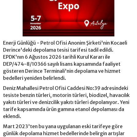
Enerji Günlüğü - Petrol Ofisi Anonim Şirketi'nin Kocaeli
Derince'deki depolama tesisi tarifesi tadil edildi.
EPDK'nın 6 Ağustos 2026 tarihli Kurul Kararı ile
DEP/474-8/10366 sayılı lisans kapsamında faaliyet
gösteren Derince Terminali'nin depolama ve hizmet
bedelleri yeniden belirlendi.
Deniz Mahallesi Petrol Ofisi Caddesi No:39 adresindeki
tesiste benzin türleri, motorin türleri, biodizel, havacılık
yakıtı türleri ve denizcilik yakıtı türleri depolanıyor. Yeni
tarife kapsamında ürün gamına etanol depolaması da
eklendi.
Mart 2023'ten bu yana uygulanan eski tarifeye göre
günlük depolama hizmet bedellerinde belirgin artışlar