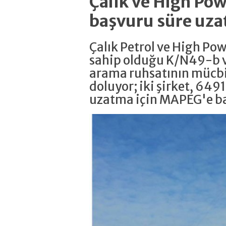
Çalık ve High P
başvuru süre uza
Çalık Petrol ve High Po
sahip olduğu K/N49-b v
arama ruhsatının mücbi
doluyor; iki şirket, 6491
uzatma için MAPEG'e b