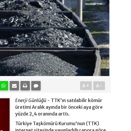
A+
A-
Enerji Günlüğü -
TTK'ın satılabilir kömür
üretimi Aralık ayında bir önceki aya göre
yüzde 2,4 oranında arttı.
Türkiye Taşkömürü Kurumu'nun (TTK)
internet sitesinde yayınladığı rapora göre,