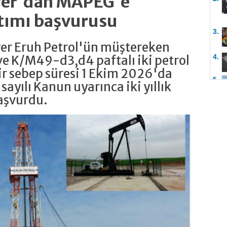
ower'dan MAPEG'e
tımı başvurusu
3.
wer Eruh Petrol'ün müştereken
4.
e K/M49-d3,d4 paftalı iki petrol
r sebep süresi 1 Ekim 2026'da
5.
 sayılı Kanun uyarınca iki yıllık
aşvurdu.