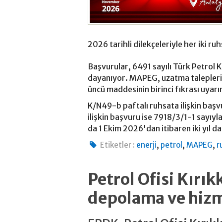
2026 tarihli dilekçeleriyle her iki ruhs
Başvurular, 6491 sayılı Türk Petrol 
dayanıyor. MAPEG, uzatma talepleri
üncü maddesinin birinci fıkrası uyarın
K/N49-b paftalı ruhsata ilişkin ba
ilişkin başvuru ise 7918/3/1-1 sayıyl
da 1 Ekim 2026'dan itibaren iki yıl d
,
,
,
Etiketler :
enerji
petrol
MAPEG
r
Petrol Ofisi Kırık
depolama ve hizme