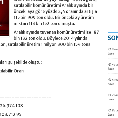
satılabilir kömür üretimi Aralık ayında bir
önceki aya göre yüzde 2,4 oranında artışla
115 bin 909 ton oldu. Bir önceki ay üretim
miktarı 113 bin 152 ton olmuştu.
Aralık ayında tuvenan kömür üretimi ise 187
SO
bin 132 ton oldu. Böylece 2014 yılında
n, satılabilir üretim 1 milyon 300 bin 154 tona
3 sa
önce
ları şu şekilde oluştu:
4 sa
önce
ılabilir Oran
5 sa
önce
7 sa
------ ----------- ----
önce
126.974 108
8 sa
103.712 95
önce