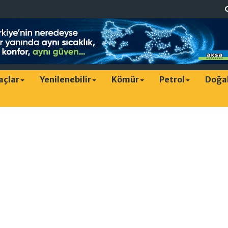
raçlar
Yenilenebilir
Kömür
Petrol
Doğa