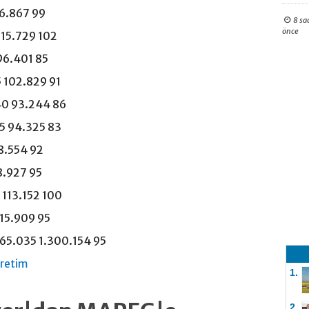
16.867 99
8 sa
önce
115.729 102
96.401 85
5 102.829 91
40 93.244 86
5 94.325 83
08.554 92
8.927 95
 113.152 100
115.909 95
65.035 1.300.154 95
retim
1.
2.