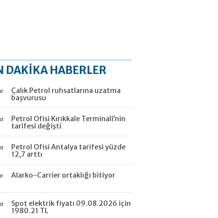
N DAKİKA HABERLER
Çalık Petrol ruhsatlarına uzatma
at
başvurusu
Petrol Ofisi Kırıkkale Terminali’nin
at
tarifesi değişti
Petrol Ofisi Antalya tarifesi yüzde
at
12,7 arttı
Alarko-Carrier ortaklığı bitiyor
at
Spot elektrik fiyatı 09.08.2026 için
at
1980.21 TL