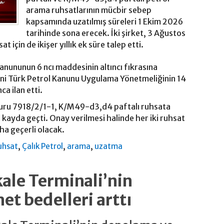
arama ruhsatlarının mücbir sebep
kapsamında uzatılmış süreleri 1 Ekim 2026
tarihinde sona erecek. İki şirket, 3 Ağustos
at için de ikişer yıllık ek süre talep etti.
Kanununun 6 ncı maddesinin altıncı fıkrasına
ni Türk Petrol Kanunu Uygulama Yönetmeliğinin 14
ca ilan etti.
şvuru 7918/2/1-1, K/M49-d3,d4 paftalı ruhsata
a kayda geçti. Onay verilmesi halinde her iki ruhsat
aha geçerli olacak.
,
,
,
uhsat
Çalık Petrol
arama
uzatma
kale Terminali’nin
t bedelleri arttı