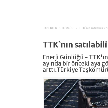
HABERLER
KÖMÜR
TTK`nın satılabilir k
TTK`nın satılabil
Enerji Günlüğü - TTK'ın 
ayında bir önceki aya g
arttı.Türkiye Taşkömür