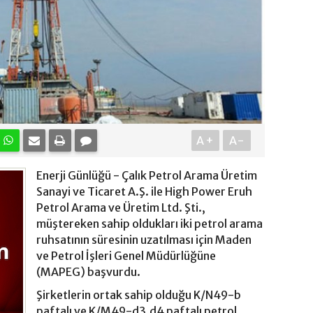
A+
A-
Enerji Günlüğü - Çalık Petrol Arama Üretim
Sanayi ve Ticaret A.Ş. ile High Power Eruh
Petrol Arama ve Üretim Ltd. Şti.,
müştereken sahip oldukları iki petrol arama
ruhsatının süresinin uzatılması için Maden
ve Petrol İşleri Genel Müdürlüğüne
(MAPEG) başvurdu.
Şirketlerin ortak sahip olduğu K/N49-b
paftalı ve K/M49-d3,d4 paftalı petrol