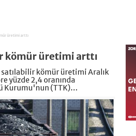
ömür üretimi arttı
ir kömür üretimi arttı
satılabilir kömür üretimi Aralık
öre yüzde 2,4 oranında
ü Kurumu'nun (TTK)...