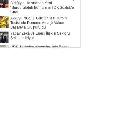
Birliğiyle Hazırlanan Yeni
“Sürdürülebilirlik” Tanımı TDK Sözlük’e
Girdi
Akkuyu NGS 1. Güç Ünitesi Türbin
Tesisinde Deneme Amaçlı Vakum
Başarıyla Oluşturuldu
Yapay Zekâ ve Enerji İlişkisi Sektörü
Şekillendiriyor
HRS, Hidrojen Altyapıları İçin Baker
Hughes ile Çalışacak