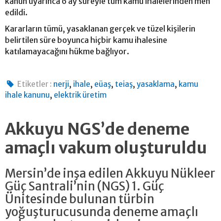
kanun uyarınca 6 ay süreyle tüm kamu ihalelerinden men
edildi.
Kararların tümü, yasaklanan gerçek ve tüzel kişilerin
belirtilen süre boyunca hiçbir kamu ihalesine
katılamayacağını hükme bağlıyor.
,
,
,
,
,
Etiketler :
nerji
ihale
eüaş
teiaş
yasaklama
kamu
,
ihale kanunu
elektrik üretim
Akkuyu NGS’de deneme
amaçlı vakum oluşturuldu
Mersin’de inşa edilen Akkuyu Nükleer
Güç Santrali’nin (NGS) 1. Güç
Ünitesinde bulunan türbin
yoğuşturucusunda deneme amaçlı