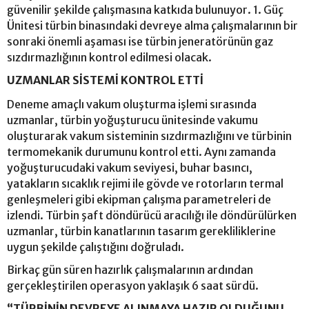
güvenilir şekilde çalışmasına katkıda bulunuyor. 1. Güç
Ünitesi türbin binasındaki devreye alma çalışmalarının bir
sonraki önemli aşaması ise türbin jeneratörünün gaz
sızdırmazlığının kontrol edilmesi olacak.
UZMANLAR SİSTEMİ KONTROL ETTİ
Deneme amaçlı vakum oluşturma işlemi sırasında
uzmanlar, türbin yoğuşturucu ünitesinde vakumu
oluşturarak vakum sisteminin sızdırmazlığını ve türbinin
termomekanik durumunu kontrol etti. Aynı zamanda
yoğuşturucudaki vakum seviyesi, buhar basıncı,
yatakların sıcaklık rejimi ile gövde ve rotorların termal
genleşmeleri gibi ekipman çalışma parametreleri de
izlendi. Türbin şaft döndürücü aracılığı ile döndürülürken
uzmanlar, türbin kanatlarının tasarım gerekliliklerine
uygun şekilde çalıştığını doğruladı.
Birkaç gün süren hazırlık çalışmalarının ardından
gerçekleştirilen operasyon yaklaşık 6 saat sürdü.
“TÜRBİNİN DEVREYE ALINMAYA HAZIR OLDUĞUNU