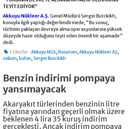
TEYİT EDİYOR”
Akkuyu Nükleer A.Ş.
Genel Müdürü Sergei Butckikh,
konuyla ilgili yaptığı değerlendirmede, “Bu sonuç,
türbinin yaklaşan devreye alma operasyonlarına yüksek
düzeyde hazır olduğunu teyit eden önemli bir aşamadır”
dedi.
,
,
,
Etiketler :
Akkuyu NGS
Rosatom
Akkuyu Nükleer AŞ
,
,
vakum
buhar
Sergei Butckikh
Benzin indirimi pompaya
yansımayacak
Akaryakıt türlerinden benzinin litre
fiyatına yarından geçerli olmak üzere
beklenen 4 lira 35 kuruş indirim
gerçekleşti. Ancak indirim pompaya