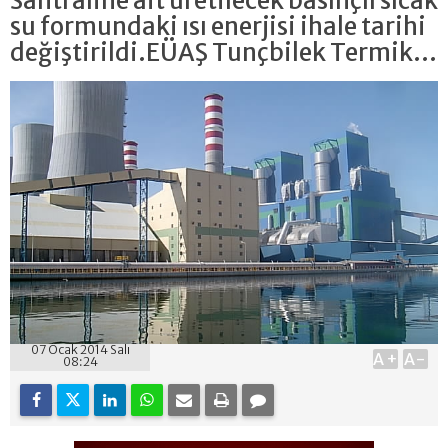
Santraline ait üretilecek basınçlı sıcak
su formundaki ısı enerjisi ihale tarihi
değiştirildi.EÜAŞ Tunçbilek Termik...
07 Ocak 2014 Salı
A+
A-
08:24