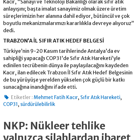
Kacır, “Sanayi ve Teknoloji Bakanlığı olarak sıfır atık
anlayışını; başta imalat sanayimiz olmak üzere üretim
süreçlerimizin her alanına dahil ediyor, bütüncül ve çok
boyutlu mekanizmalarımızı kararlılıkla devreye alıyoruz”
dedi.
TRABZON’A İL SIFIR ATIK HEDEF BELGESİ
Türkiye’nin 9-20 Kasım tarihlerinde Antalya’da ev
sahipliği yapacağı COP31’de Sıfır Atık Hareketi’yle
edinilen tecrübenin dünya ile paylaşılacağını kaydeden
Kacır, ilan edilecek Trabzon İl Sıfır Atık Hedef Belgesinin
de bu yürüyüşe yerelden yükselen çok güçlü bir katkı
sunacağına inandığını ifade etti.
,
,
Etiketler :
Mehmet Fatih Kacır
Sıfır Atık Hareketi
,
COP31
sürdürülebilirlik
NKP: Nükleer tehlike
yalnızca silahlardan ibaret