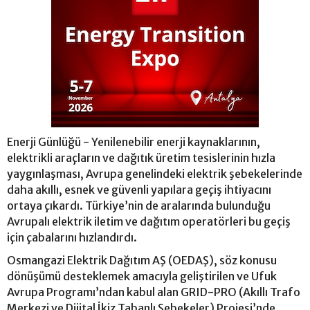
Enerji Günlüğü - Yenilenebilir enerji kaynaklarının,
elektrikli araçların ve dağıtık üretim tesislerinin hızla
yaygınlaşması, Avrupa genelindeki elektrik şebekelerinde
daha akıllı, esnek ve güvenli yapılara geçiş ihtiyacını
ortaya çıkardı. Türkiye’nin de aralarında bulunduğu
Avrupalı elektrik iletim ve dağıtım operatörleri bu geçiş
için çabalarını hızlandırdı.
Osmangazi Elektrik Dağıtım AŞ (OEDAŞ), söz konusu
dönüşümü desteklemek amacıyla geliştirilen ve Ufuk
Avrupa Programı’ndan kabul alan GRID-PRO (Akıllı Trafo
Merkezi ve Dijital İkiz Tabanlı Şebekeler) Projesi’nde