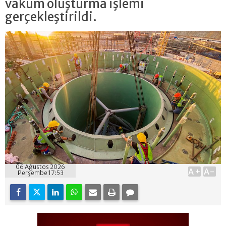
vakum oluşturma işlemi
gerçekleştirildi.
06 Ağustos 2026
A+
A-
Perşembe 17:53