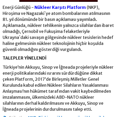
Enerji Günlüğü -
Nükleer Karşıtı Platform
(NKP),
Hiroşima ve Nagazaki`ye atom bombalarının atılmasının
81. yıl dönümünde bir basın açıklaması yayımladı.
Açıklamada, nükleer tehlikenin yalnızca silahlardan ibaret
olmadığı, Çernobil ve Fukuşima felaketleriyle
Ukrayna`daki savaşın gölgesinde nükleer tesislerin hedef
haline gelmesinin nükleer teknolojinin hiçbir koşulda
güvenli olmadığını gösterdiği vurgulandı.
TALEPLER YİNELENDİ
Türkiye‘nin Akkuyu, Sinop ve İğneada projeleriyle nükleer
enerji politikalarındaki ısrarını sürdürdüğüne dikkat
çeken Platform, 2017‘de Birleşmiş Milletler Genel
Kurulunda kabul edilen Nükleer Silahların Yasaklanması
Anlaşması‘nın hükümet tarafından vakit kaybedilmeden
imzalanmasını, ülkemizdeki ABD-NATO nükleer
silahlarının derhal kaldırılmasını ve Akkuyu, Sinop ve
İğneada projelerinin durdurulmasını talep etti.