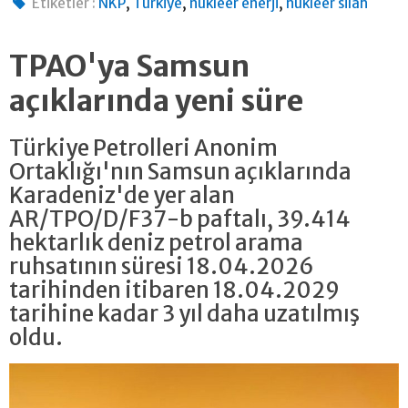
,
,
,
Etiketler :
NKP
Türkiye
nükleer enerji
nükleer silah
TPAO'ya Samsun
açıklarında yeni süre
Türkiye Petrolleri Anonim
Ortaklığı'nın Samsun açıklarında
Karadeniz'de yer alan
AR/TPO/D/F37-b paftalı, 39.414
hektarlık deniz petrol arama
ruhsatının süresi 18.04.2026
tarihinden itibaren 18.04.2029
tarihine kadar 3 yıl daha uzatılmış
oldu.