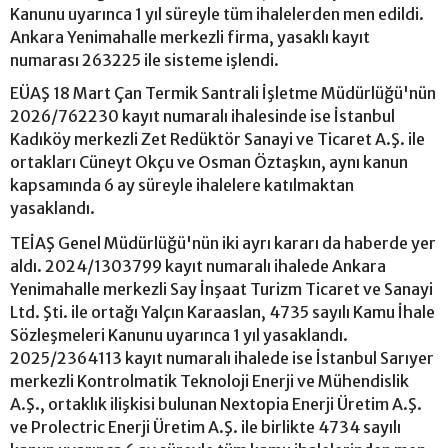
Kanunu uyarınca 1 yıl süreyle tüm ihalelerden men edildi.
Ankara Yenimahalle merkezli firma, yasaklı kayıt
numarası 263225 ile sisteme işlendi.
EÜAŞ 18 Mart Çan Termik Santrali İşletme Müdürlüğü'nün
2026/762230 kayıt numaralı ihalesinde ise İstanbul
Kadıköy merkezli Zet Redüktör Sanayi ve Ticaret A.Ş. ile
ortakları Cüneyt Okçu ve Osman Öztaşkın, aynı kanun
kapsamında 6 ay süreyle ihalelere katılmaktan
yasaklandı.
TEİAŞ Genel Müdürlüğü'nün iki ayrı kararı da haberde yer
aldı. 2024/1303799 kayıt numaralı ihalede Ankara
Yenimahalle merkezli Say İnşaat Turizm Ticaret ve Sanayi
Ltd. Şti. ile ortağı Yalçın Karaaslan, 4735 sayılı Kamu İhale
Sözleşmeleri Kanunu uyarınca 1 yıl yasaklandı.
2025/2364113 kayıt numaralı ihalede ise İstanbul Sarıyer
merkezli Kontrolmatik Teknoloji Enerji ve Mühendislik
A.Ş., ortaklık ilişkisi bulunan Nextopia Enerji Üretim A.Ş.
ve Prolectric Enerji Üretim A.Ş. ile birlikte 4734 sayılı