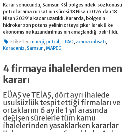
Karar sonucunda, Samsun KSİ bölgesindeki söz konusu
petrol arama ruhsatının süresi 18 Nisan 2026'dan 18
Nisan 2029'a kadar uzatıldı. Kararda, bölgenin
hidrokarbon potansiyelinin ortaya çıkarılarak ülke
ekonomisine kazandırılmasının amaçlandığı belirtildi.
,
,
,
,
Etiketler :
enerji
petrol
TPAO
arama ruhsatı
,
,
Karadeniz
Samsun
MAPEG
4 firmaya ihalelerden men
kararı
EÜAŞ ve TEİAŞ, dört ayrı ihalede
usulsüzlük tespit ettiği firmaları ve
ortaklarını 6 ay ile 1 yıl arasında
değişen sürelerle tüm kamu
ihalelerinden yasaklarken kararlar