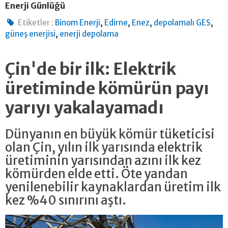
Enerji Günlüğü
,
,
,
,
Etiketler :
Binom Enerji
Edirne
Enez
depolamalı GES
,
güneş enerjisi
enerji depolama
Çin'de bir ilk: Elektrik
üretiminde kömürün payı
yarıyı yakalayamadı
Dünyanın en büyük kömür tüketicisi
olan Çin, yılın ilk yarısında elektrik
üretiminin yarısından azını ilk kez
kömürden elde etti. Öte yandan
yenilenebilir kaynaklardan üretim ilk
kez %40 sınırını aştı.