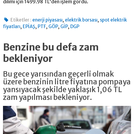
dilimi için 1499.98 TL'den işlem gördü.
,
,
Etiketler :
enerji piyasası
elektrik borsası
spot elektrik
,
,
,
,
,
fiyatları
EPİAŞ
PTF
GÖP
GİP
DGP
Benzine bu defa zam
bekleniyor
Bu gece yarısından geçerli olmak
üzere benzinin litre fiyatına pompaya
yansıyacak şekilde yaklaşık 1,06 TL
zam yapılması bekleniyor.