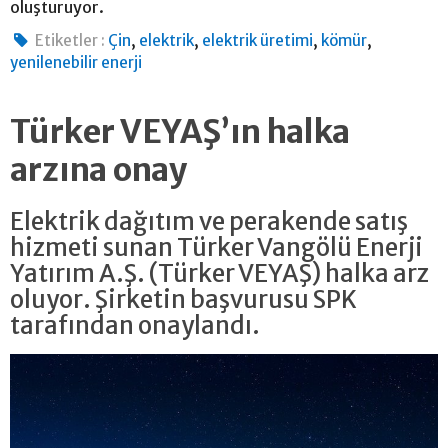
oluşturuyor.
,
,
,
,
Etiketler :
Çin
elektrik
elektrik üretimi
kömür
yenilenebilir enerji
Türker VEYAŞ’ın halka
arzına onay
Elektrik dağıtım ve perakende satış
hizmeti sunan Türker Vangölü Enerji
Yatırım A.Ş. (Türker VEYAŞ) halka arz
oluyor. Şirketin başvurusu SPK
tarafından onaylandı.