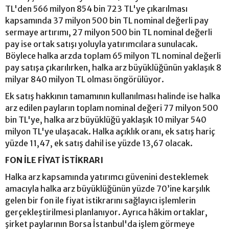
TL'den 566 milyon 854 bin 723 TL'ye çıkarılması
kapsamında 37 milyon 500 bin TL nominal değerli pay
sermaye artırımı, 27 milyon 500 bin TL nominal değerli
pay ise ortak satışı yoluyla yatırımcılara sunulacak.
Böylece halka arzda toplam 65 milyon TL nominal değerli
pay satışa çıkarılırken, halka arz büyüklüğünün yaklaşık 8
milyar 840 milyon TL olması öngörülüyor.
Ek satış hakkının tamamının kullanılması halinde ise halka
arz edilen payların toplam nominal değeri 77 milyon 500
bin TL'ye, halka arz büyüklüğü yaklaşık 10 milyar 540
milyon TL'ye ulaşacak. Halka açıklık oranı, ek satış hariç
yüzde 11,47, ek satış dahil ise yüzde 13,67 olacak.
FON İLE FİYAT İSTİKRARI
Halka arz kapsamında yatırımcı güvenini desteklemek
amacıyla halka arz büyüklüğünün yüzde 70’ine karşılık
gelen bir fon ile fiyat istikrarını sağlayıcı işlemlerin
gerçekleştirilmesi planlanıyor. Ayrıca hâkim ortaklar,
şirket paylarının Borsa İstanbul'da işlem görmeye