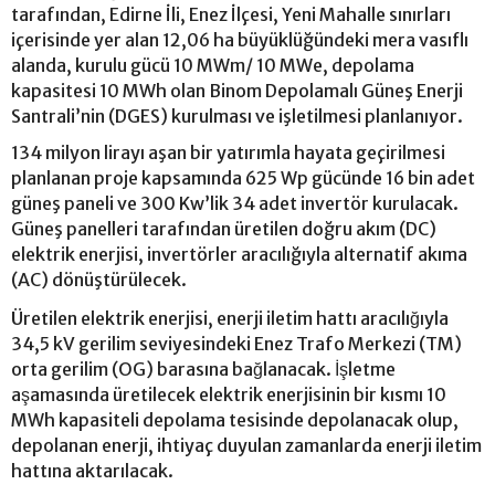
tarafından, Edirne İli, Enez İlçesi, Yeni Mahalle sınırları
içerisinde yer alan 12,06 ha büyüklüğündeki mera vasıflı
alanda, kurulu gücü 10 MWm/ 10 MWe, depolama
kapasitesi 10 MWh olan Binom Depolamalı Güneş Enerji
Santrali’nin (DGES) kurulması ve işletilmesi planlanıyor.
134 milyon lirayı aşan bir yatırımla hayata geçirilmesi
planlanan proje kapsamında 625 Wp gücünde 16 bin adet
güneş paneli ve 300 Kw’lik 34 adet invertör kurulacak.
Güneş panelleri tarafından üretilen doğru akım (DC)
elektrik enerjisi, invertörler aracılığıyla alternatif akıma
(AC) dönüştürülecek.
Üretilen elektrik enerjisi, enerji iletim hattı aracılığıyla
34,5 kV gerilim seviyesindeki Enez Trafo Merkezi (TM)
orta gerilim (OG) barasına bağlanacak. İşletme
aşamasında üretilecek elektrik enerjisinin bir kısmı 10
MWh kapasiteli depolama tesisinde depolanacak olup,
depolanan enerji, ihtiyaç duyulan zamanlarda enerji iletim
hattına aktarılacak.