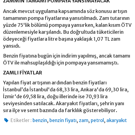
ZAMMIN TAMAMI POMPAYA YANSIMAYACAK
Ancak mevcut uygulama kapsamında söz konusu artışın
tamamının pompa fiyatlarına yansıtılmadı. Zam tutarının
yüzde 75'lik bölümü pompaya yansırken, kalan kısım ÖTV
düzenlemesiyle karşılandı. Bu doğrultuda tüketicilerin
ödeyeceği fiyatlara litre başına yaklaşık 1,07 TL zam
yansıdı.
Benzin fiyatına bugün için indirim yapılmış, ancak tamamı
ÖTV ile mahsuplaşıldığı için pompaya yansımamıştı.
ZAMLI FİYATLAR
Yapılan fiyat artışının ardından benzin fiyatları
İstanbul’da İstanbul'da 68,33 lira, Ankara'da 69,30 lira,
İzmir'de 69,58 lira, doğu illerinde ise 70,93 lira
seviyesinden satılacak. Akaryakıt fiyatları, şehrin yanı
sıra ilçe ve semt bazında da farklılık gösterebiliyor.
,
,
,
,
Etiketler :
benzin
benzin fiyatı
zam
petrol
akaryakıt