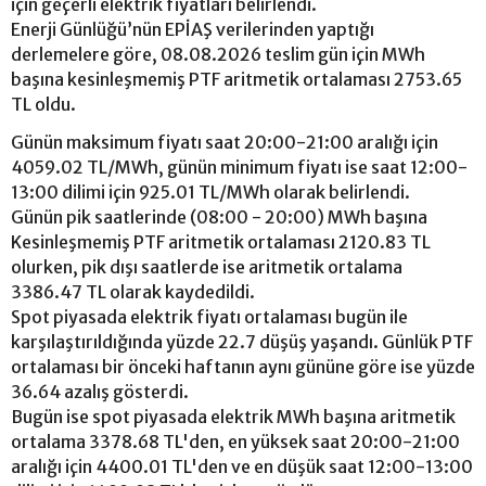
için geçerli elektrik fiyatları belirlendi.
Enerji Günlüğü’nün EPİAŞ verilerinden yaptığı
derlemelere göre, 08.08.2026 teslim gün için MWh
başına kesinleşmemiş PTF aritmetik ortalaması 2753.65
TL oldu.
Günün maksimum fiyatı saat 20:00-21:00 aralığı için
4059.02 TL/MWh, günün minimum fiyatı ise saat 12:00-
13:00 dilimi için 925.01 TL/MWh olarak belirlendi.
Günün pik saatlerinde (08:00 - 20:00) MWh başına
Kesinleşmemiş PTF aritmetik ortalaması 2120.83 TL
olurken, pik dışı saatlerde ise aritmetik ortalama
3386.47 TL olarak kaydedildi.
Spot piyasada elektrik fiyatı ortalaması bugün ile
karşılaştırıldığında yüzde 22.7 düşüş yaşandı. Günlük PTF
ortalaması bir önceki haftanın aynı gününe göre ise yüzde
36.64 azalış gösterdi.
Bugün ise spot piyasada elektrik MWh başına aritmetik
ortalama 3378.68 TL'den, en yüksek saat 20:00-21:00
aralığı için 4400.01 TL'den ve en düşük saat 12:00-13:00