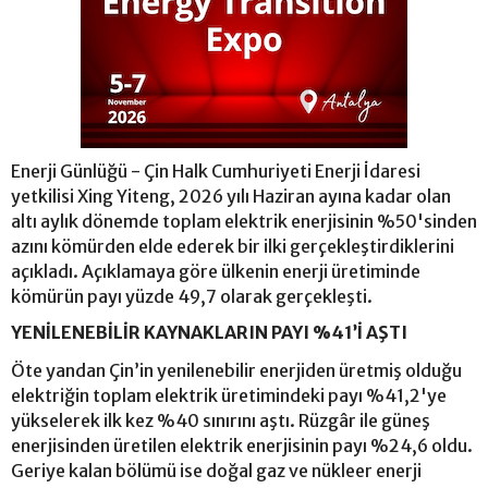
Enerji Günlüğü - Çin Halk Cumhuriyeti Enerji İdaresi
yetkilisi Xing Yiteng, 2026 yılı Haziran ayına kadar olan
altı aylık dönemde toplam elektrik enerjisinin %50'sinden
azını kömürden elde ederek bir ilki gerçekleştirdiklerini
açıkladı. Açıklamaya göre ülkenin enerji üretiminde
kömürün payı yüzde 49,7 olarak gerçekleşti.
YENİLENEBİLİR KAYNAKLARIN PAYI %41’İ AŞTI
Öte yandan Çin’in yenilenebilir enerjiden üretmiş olduğu
elektriğin toplam elektrik üretimindeki payı %41,2'ye
yükselerek ilk kez %40 sınırını aştı. Rüzgâr ile güneş
enerjisinden üretilen elektrik enerjisinin payı %24,6 oldu.
Geriye kalan bölümü ise doğal gaz ve nükleer enerji