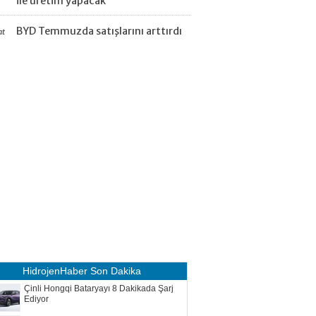
ile üretim yapacak
BYD Temmuzda satışlarını arttırdı
at
HidrojenHaber
Son Dakika
Çinli Hongqi Bataryayı 8 Dakikada Şarj
Ediyor