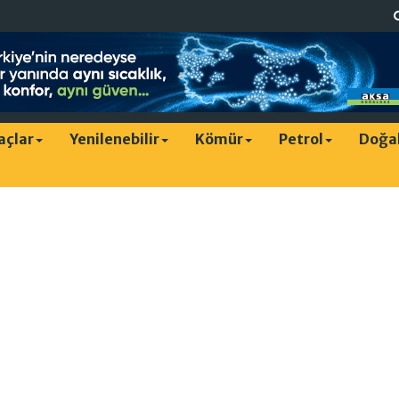
raçlar
Yenilenebilir
Kömür
Petrol
Doğa