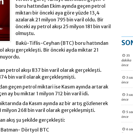
boru hattından Ekim ayında geçen petrol
miktarı bir önceki aya göre yüzde 13,4
azalarak 21 milyon 795 bin varil oldu. Bir
önceki ay petrol akışı 25 milyon 181 bin varil
olmuştu.
SO
Bakü-Tiflis-Ceyhan (BTC) boru hattından
ol akışı gerçekleşti. Bir önceki ayda miktar 21
35
lunuyordu.
dakika
önce
 petrol akışı 837 bin varil olarak gerçekleşti.
74 bin varil olarak gerçekleşmişti.
3 sa
önce
dan geçen petrol miktari ise Kasım ayında artarak
çen ay bu miktar 1 milyon 712 bin varil idi.
3 sa
önce
ktarında da Kasım ayında az bir artış gözlenerek
1 milyon 268 bin varil olarak gerçekleşmişti.
5 sa
önce
an akış şu şekilde gerçekleşti:
leBatman- Dörtyol BTC
6 sa