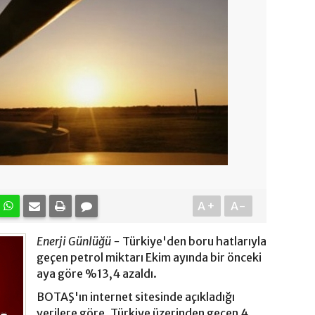
A+
A-
Enerji Günlüğü -
Türkiye'den boru hatlarıyla
geçen petrol miktarı Ekim ayında bir önceki
aya göre %13,4 azaldı.
BOTAŞ'ın internet sitesinde açıkladığı
verilere göre, Türkiye üzerinden geçen 4