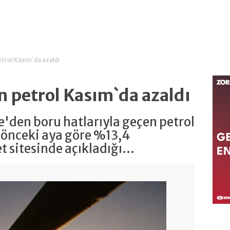
trol Kasım`da azaldı
n petrol Kasım`da azaldı
e'den boru hatlarıyla geçen petrol
 önceki aya göre %13,4
 sitesinde açıkladığı...