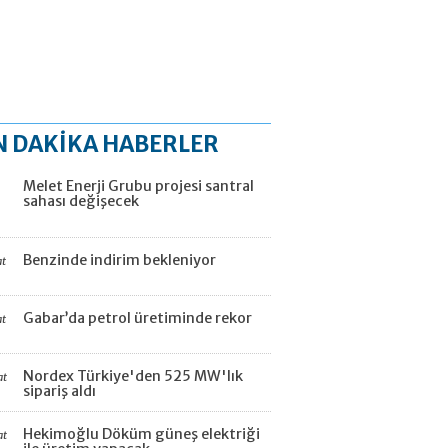
N DAKİKA HABERLER
Melet Enerji Grubu projesi santral
sahası değişecek
Benzinde indirim bekleniyor
at
Gabar’da petrol üretiminde rekor
at
Nordex Türkiye'den 525 MW'lık
at
sipariş aldı
Hekimoğlu Döküm güneş elektriği
at