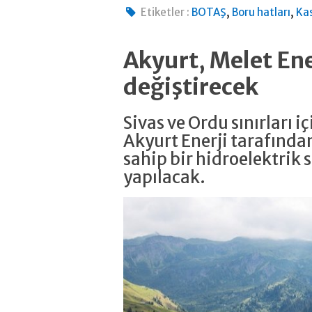
,
,
Etiketler :
BOTAŞ
Boru hatları
Ka
Akyurt, Melet Ene
değiştirecek
Sivas ve Ordu sınırları 
Akyurt Enerji tarafınd
sahip bir hidroelektrik 
yapılacak.