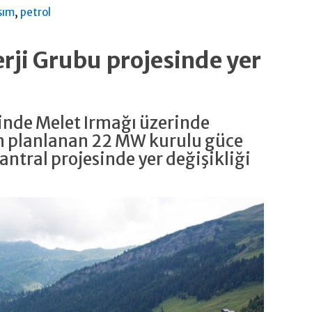
,
sım
petrol
rji Grubu projesinde yer
içinde Melet Irmağı üzerinde
an planlanan 22 MW kurulu güce
santral projesinde yer değişikliği