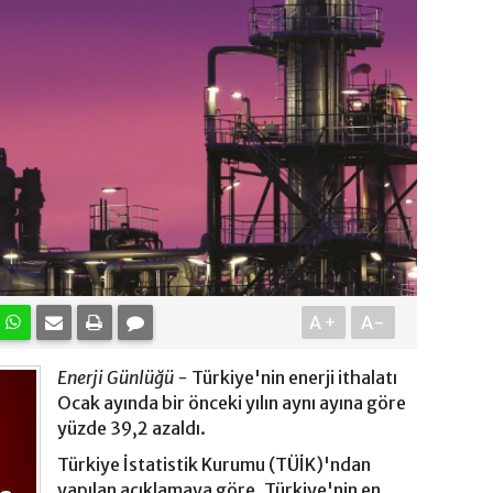
A+
A-
Enerji Günlüğü -
Türkiye'nin enerji ithalatı
Ocak ayında bir önceki yılın aynı ayına göre
yüzde 39,2 azaldı.
Türkiye İstatistik Kurumu (TÜİK)'ndan
yapılan açıklamaya göre, Türkiye'nin en