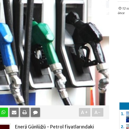
12 s
önce
A+
A-
1.
Enerji Günlüğü - Petrol fiyatlarındaki
2.