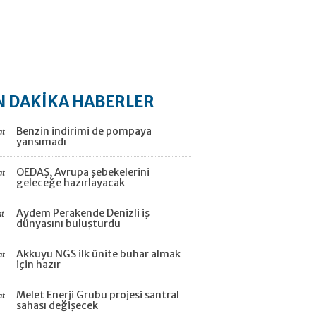
N DAKİKA HABERLER
Benzin indirimi de pompaya
at
yansımadı
OEDAŞ, Avrupa şebekelerini
at
geleceğe hazırlayacak
Aydem Perakende Denizli iş
at
dünyasını buluşturdu
Akkuyu NGS ilk ünite buhar almak
at
için hazır
Melet Enerji Grubu projesi santral
at
sahası değişecek