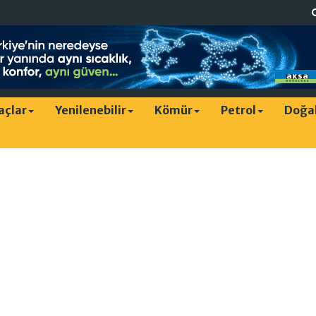
raçlar
Yenilenebilir
Kömür
Petrol
Doğa