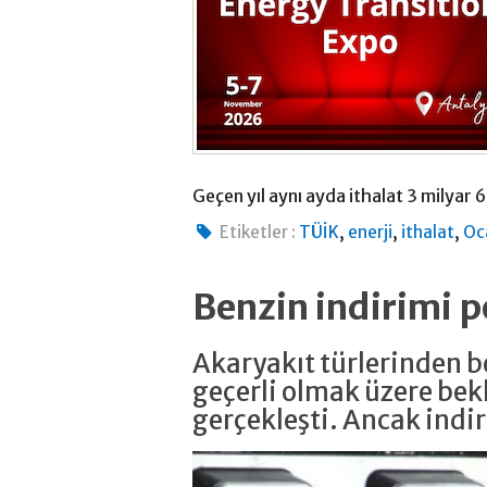
Geçen yıl aynı ayda ithalat 3 milyar
,
,
,
Etiketler :
TÜİK
enerji
ithalat
Oc
Benzin indirimi
Akaryakıt türlerinden be
geçerli olmak üzere bekl
gerçekleşti. Ancak ind