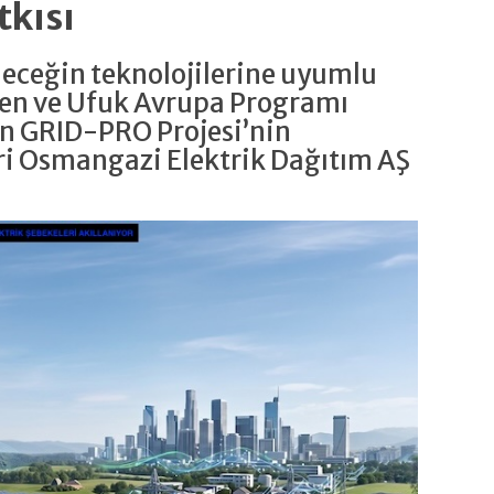
tkısı
eleceğin teknolojilerine uyumlu
yen ve Ufuk Avrupa Programı
n GRID-PRO Projesi’nin
ri Osmangazi Elektrik Dağıtım AŞ