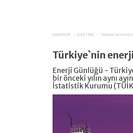
HABERLER
ELEKTRİK
Türkiye`nin enerji i
Türkiye`nin enerji
Enerji Günlüğü - Türkiye
bir önceki yılın aynı ay
İstatistik Kurumu (TÜİK