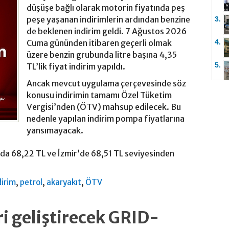
düşüşe bağlı olarak motorin fiyatında peş
peşe yaşanan indirimlerin ardından benzine
3.
de beklenen indirim geldi. 7 Ağustos 2026
4.
Cuma gününden itibaren geçerli olmak
üzere benzin grubunda litre başına 4,35
5.
TL’lik fiyat indirim yapıldı.
Ancak mevcut uygulama çerçevesinde söz
konusu indirimin tamamı Özel Tüketim
Vergisi’nden (ÖTV) mahsup edilecek. Bu
nedenle yapılan indirim pompa fiyatlarına
yansımayacak.
’da 68,22 TL ve İzmir’de 68,51 TL seviyesinden
,
,
,
dirim
petrol
akaryakıt
ÖTV
i geliştirecek GRID-