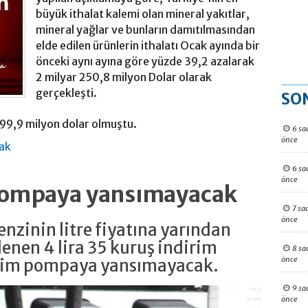
büyük ithalat kalemi olan mineral yakıtlar,
mineral yağlar ve bunların damıtılmasından
elde edilen ürünlerin ithalatı Ocak ayında bir
önceki aynı ayına göre yüzde 39,2 azalarak
2 milyar 250,8 milyon Dolar olarak
gerçekleşti.
SO
 699,9 milyon dolar olmuştu.
6 sa
önce
ak
6 sa
önce
 pompaya yansımayacak
7 sa
önce
nzinin litre fiyatına yarından
enen 4 lira 35 kuruş indirim
8 sa
önce
irim pompaya yansımayacak.
9 sa
önce