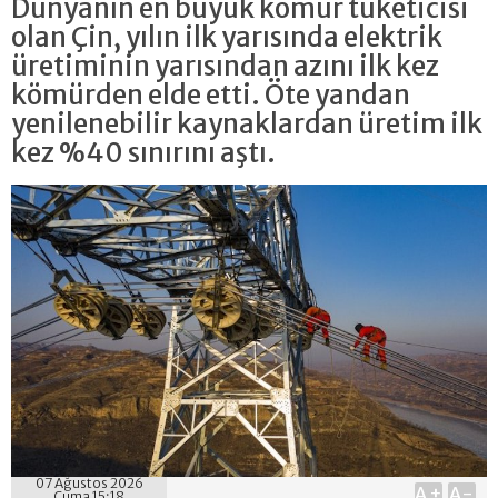
Dünyanın en büyük kömür tüketicisi
olan Çin, yılın ilk yarısında elektrik
üretiminin yarısından azını ilk kez
kömürden elde etti. Öte yandan
yenilenebilir kaynaklardan üretim ilk
kez %40 sınırını aştı.
07 Ağustos 2026
A+
A-
Cuma 15:18