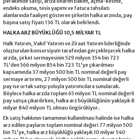
perakende satışı, arıza onarım bakım, açma-kesme,
endeks okuma, tesis yapımı ve fatura tahsilatı
alanlarında faaliyet gösteren şirketin halka arzında, pay
başına satış fiyatı 136 TL olarak belirlendi.
HALKA ARZ BÜYÜKLÜĞÜ 10,5 MİLYAR TL
Halk Yatırım, Vakıf Yatırım ve Ziraat Yatırım liderliğinde
oluşturulan konsorsiyum tarafından gerçekleşecek halka
arzda, şirket sermayesinin 529 milyon 354 bin 723
TL'den 566 milyon 854 bin 723 TL'ye çıkarılması
kapsamında 37 milyon 500 bin TL nominal değerli pay
sermaye artırımı, 27 milyon 500 bin TL nominal değerli
pay ise ortak satışı yoluyla yatırımcılara sunulacak.
Böylece halka arzda toplam 65 milyon TL nominal değerli
pay satışa çıkarılırken, halka arz büyüklüğünün yaklaşık 8
milyar 840 milyon TL olması öngörülüyor.
Ek satış hakkının tamamının kullanılması halinde ise halka
arz edilen payların toplam nominal değeri 77 milyon 500
bin TL'ye, halka arz büyüklüğü yaklaşık 10 milyar 540