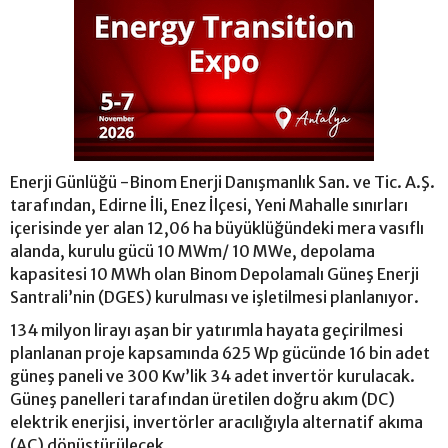
Enerji Günlüğü -Binom Enerji Danışmanlık San. ve Tic. A.Ş.
tarafından, Edirne İli, Enez İlçesi, Yeni Mahalle sınırları
içerisinde yer alan 12,06 ha büyüklüğündeki mera vasıflı
alanda, kurulu gücü 10 MWm/ 10 MWe, depolama
kapasitesi 10 MWh olan Binom Depolamalı Güneş Enerji
Santrali’nin (DGES) kurulması ve işletilmesi planlanıyor.
134 milyon lirayı aşan bir yatırımla hayata geçirilmesi
planlanan proje kapsamında 625 Wp gücünde 16 bin adet
güneş paneli ve 300 Kw’lik 34 adet invertör kurulacak.
Güneş panelleri tarafından üretilen doğru akım (DC)
elektrik enerjisi, invertörler aracılığıyla alternatif akıma
(AC) dönüştürülecek.