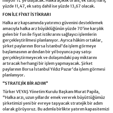
milyon TL'ye ulaşacak. Halka açıklık oranı, ek satış hariç
yüzde 11,47, ek satış dahil ise yüzde 13,67 olacak.
FON İLE FİYAT İSTİKRARI
Halka arz kapsamında yatırımcı güvenini desteklemek
amacıyla halka arz büyüklüğünün yüzde 70’ine karşılık
gelen bir fon ile fiyat istikrarını sağlayıcı işlemlerin
gerçekleştirilmesi planlanıyor. Ayrıca hâkim ortaklar,
şirket paylarının Borsa İstanbul'da işlem görmeye
başlamasının ardından bir yıl boyunca pay satışı
gerçekleştirmeyecek ve dolaşımdaki pay miktarını
artıracak herhangi bir işlem yapmayacak. Şirket
paylarının Borsa İstanbul Yıldız Pazar'da işlem görmesi
planlanıyor.
“STRATEJİK BİR ADIM”
Türker VEYAŞ Yönetim Kurulu Başkanı Murat Papila,
"Halka arzı, uzun yıllardır emek vererek büyüttüğümüz
şirketimizi yeni bir evreye taşıyacak stratejik bir adım
olarak görüyoruz. Bu adımla birlikte yatırım kapasitemizi