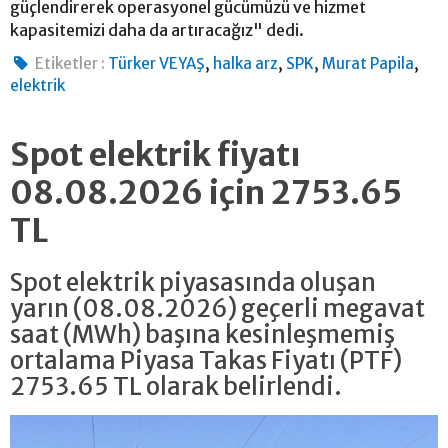
güçlendirerek operasyonel gücümüzü ve hizmet
kapasitemizi daha da artıracağız" dedi.
,
,
,
,
Etiketler :
Türker VEYAŞ
halka arz
SPK
Murat Papila
elektrik
Spot elektrik fiyatı
08.08.2026 için 2753.65
TL
Spot elektrik piyasasında oluşan
yarın (08.08.2026) geçerli megavat
saat (MWh) başına kesinleşmemiş
ortalama Piyasa Takas Fiyatı (PTF)
2753.65 TL olarak belirlendi.