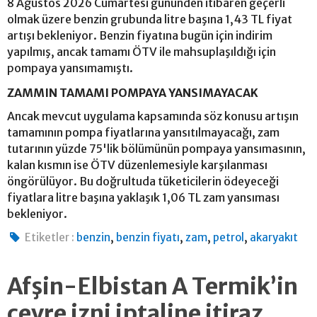
8 Ağustos 2026 Cumartesi gününden itibaren geçerli
olmak üzere benzin grubunda litre başına 1,43 TL fiyat
artışı bekleniyor. Benzin fiyatına bugün için indirim
yapılmış, ancak tamamı ÖTV ile mahsuplaşıldığı için
pompaya yansımamıştı.
ZAMMIN TAMAMI POMPAYA YANSIMAYACAK
Ancak mevcut uygulama kapsamında söz konusu artışın
tamamının pompa fiyatlarına yansıtılmayacağı, zam
tutarının yüzde 75'lik bölümünün pompaya yansımasının,
kalan kısmın ise ÖTV düzenlemesiyle karşılanması
öngörülüyor. Bu doğrultuda tüketicilerin ödeyeceği
fiyatlara litre başına yaklaşık 1,06 TL zam yansıması
bekleniyor.
,
,
,
,
Etiketler :
benzin
benzin fiyatı
zam
petrol
akaryakıt
Afşin-Elbistan A Termik’in
çevre izni iptaline itiraz