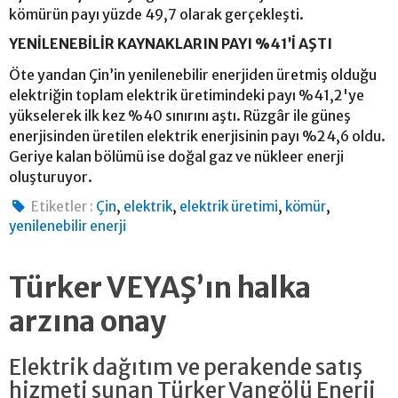
kömürün payı yüzde 49,7 olarak gerçekleşti.
YENİLENEBİLİR KAYNAKLARIN PAYI %41’İ AŞTI
Öte yandan Çin’in yenilenebilir enerjiden üretmiş olduğu
elektriğin toplam elektrik üretimindeki payı %41,2'ye
yükselerek ilk kez %40 sınırını aştı. Rüzgâr ile güneş
enerjisinden üretilen elektrik enerjisinin payı %24,6 oldu.
Geriye kalan bölümü ise doğal gaz ve nükleer enerji
oluşturuyor.
,
,
,
,
Etiketler :
Çin
elektrik
elektrik üretimi
kömür
yenilenebilir enerji
Türker VEYAŞ’ın halka
arzına onay
Elektrik dağıtım ve perakende satış
hizmeti sunan Türker Vangölü Enerji