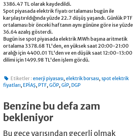
3386.47 TL olarak kaydedildi.
Spot piyasada elektrik fiyatı ortalaması bugün ile
karşılaştırıldığında yüzde 22.7 düşüş yaşandı. Günlük PTF
ortalaması bir önceki haftanın aynı gününe göre ise yüzde
36.64 azalış gösterdi.
Bugün ise spot piyasada elektrik MWh başına aritmetik
ortalama 3378.68 TL'den, en yüksek saat 20:00-21:00
aralığı için 4400.01 TL'den ve en düşük saat 12:00-13:00
dilimi için 1499.98 TL'den işlem gördü.
,
,
Etiketler :
enerji piyasası
elektrik borsası
spot elektrik
,
,
,
,
,
fiyatları
EPİAŞ
PTF
GÖP
GİP
DGP
Benzine bu defa zam
bekleniyor
Bu gece yarısından geçerli olmak