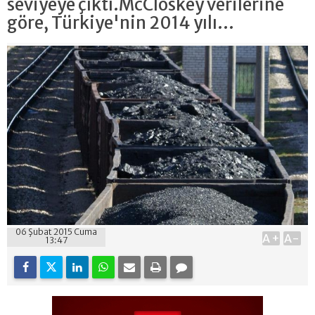
seviyeye çıktı.McCloskey verilerine
göre, Türkiye'nin 2014 yılı...
06 Şubat 2015 Cuma
A+
A-
13:47