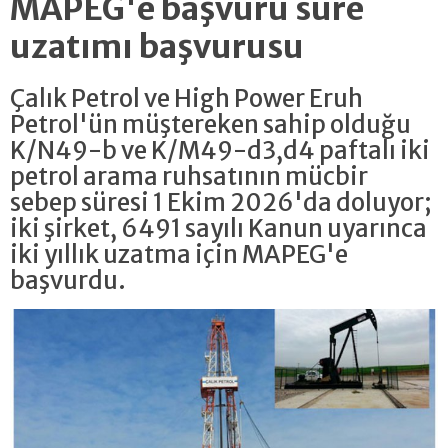
MAPEG'e başvuru süre
uzatımı başvurusu
Çalık Petrol ve High Power Eruh
Petrol'ün müştereken sahip olduğu
K/N49-b ve K/M49-d3,d4 paftalı iki
petrol arama ruhsatının mücbir
sebep süresi 1 Ekim 2026'da doluyor;
iki şirket, 6491 sayılı Kanun uyarınca
iki yıllık uzatma için MAPEG'e
başvurdu.