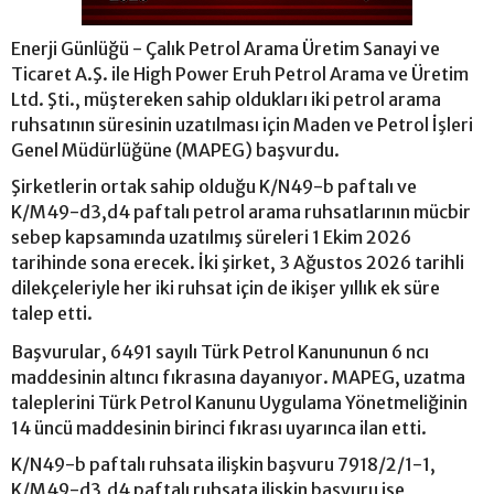
Enerji Günlüğü - Çalık Petrol Arama Üretim Sanayi ve
Ticaret A.Ş. ile High Power Eruh Petrol Arama ve Üretim
Ltd. Şti., müştereken sahip oldukları iki petrol arama
ruhsatının süresinin uzatılması için Maden ve Petrol İşleri
Genel Müdürlüğüne (MAPEG) başvurdu.
Şirketlerin ortak sahip olduğu K/N49-b paftalı ve
K/M49-d3,d4 paftalı petrol arama ruhsatlarının mücbir
sebep kapsamında uzatılmış süreleri 1 Ekim 2026
tarihinde sona erecek. İki şirket, 3 Ağustos 2026 tarihli
dilekçeleriyle her iki ruhsat için de ikişer yıllık ek süre
talep etti.
Başvurular, 6491 sayılı Türk Petrol Kanununun 6 ncı
maddesinin altıncı fıkrasına dayanıyor. MAPEG, uzatma
taleplerini Türk Petrol Kanunu Uygulama Yönetmeliğinin
14 üncü maddesinin birinci fıkrası uyarınca ilan etti.
K/N49-b paftalı ruhsata ilişkin başvuru 7918/2/1-1,
K/M49-d3,d4 paftalı ruhsata ilişkin başvuru ise