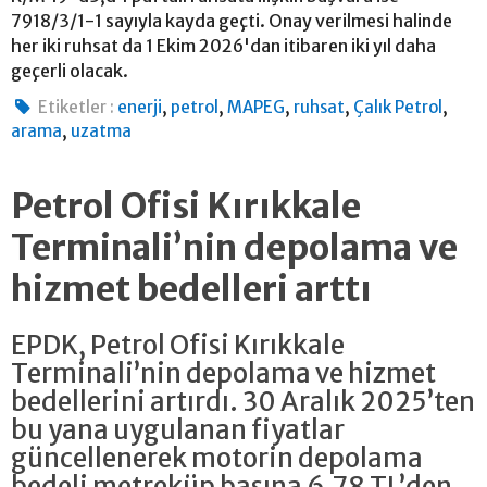
7918/3/1-1 sayıyla kayda geçti. Onay verilmesi halinde
her iki ruhsat da 1 Ekim 2026'dan itibaren iki yıl daha
geçerli olacak.
,
,
,
,
,
Etiketler :
enerji
petrol
MAPEG
ruhsat
Çalık Petrol
,
arama
uzatma
Petrol Ofisi Kırıkkale
Terminali’nin depolama ve
hizmet bedelleri arttı
EPDK, Petrol Ofisi Kırıkkale
Terminali’nin depolama ve hizmet
bedellerini artırdı. 30 Aralık 2025’ten
bu yana uygulanan fiyatlar
güncellenerek motorin depolama
bedeli metreküp başına 6,78 TL’den