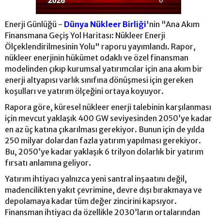
Enerji Günlüğü -
Dünya Nükleer Birliği
'nin "Ana Akım
Finansmana Geçiş Yol Haritası: Nükleer Enerji
Ölçeklendirilmesinin Yolu" raporu yayımlandı. Rapor,
nükleer enerjinin hükümet odaklı ve özel finansman
modelinden çıkıp kurumsal yatırımcılar için ana akım bir
enerji altyapısı varlık sınıfına dönüşmesi için gereken
koşulları ve yatırım ölçeğini ortaya koyuyor.
Rapora göre, küresel nükleer enerji talebinin karşılanması
için mevcut yaklaşık 400 GW seviyesinden 2050’ye kadar
en az üç katına çıkarılması gerekiyor. Bunun için de yılda
250 milyar dolardan fazla yatırım yapılması gerekiyor.
Bu, 2050’ye kadar yaklaşık 6 trilyon dolarlık bir yatırım
fırsatı anlamına geliyor.
Yatırım ihtiyacı yalnızca yeni santral inşaatını değil,
madencilikten yakıt çevrimine, devre dışı bırakmaya ve
depolamaya kadar tüm değer zincirini kapsıyor.
Finansman ihtiyacı da özellikle 2030’ların ortalarından