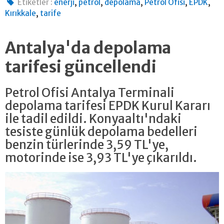
,
,
,
,
,
Etiketler :
enerji
petrol
depolama
Petrol Ofisi
EPDK
,
Kırıkkale
tarife
Antalya'da depolama
tarifesi güncellendi
Petrol Ofisi Antalya Terminali
depolama tarifesi EPDK Kurul Kararı
ile tadil edildi. Konyaaltı'ndaki
tesiste günlük depolama bedelleri
benzin türlerinde 3,59 TL'ye,
motorinde ise 3,93 TL'ye çıkarıldı.