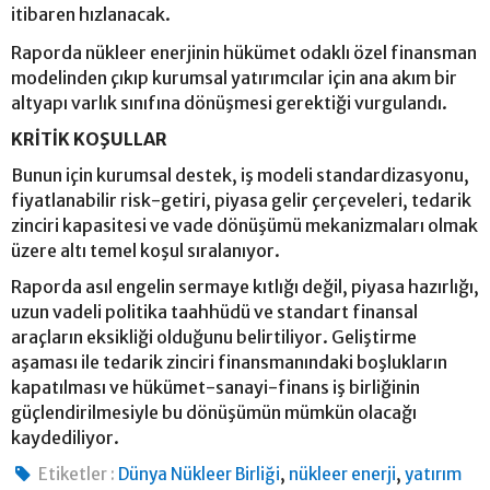
itibaren hızlanacak.
Raporda nükleer enerjinin hükümet odaklı özel finansman
modelinden çıkıp kurumsal yatırımcılar için ana akım bir
altyapı varlık sınıfına dönüşmesi gerektiği vurgulandı.
KRİTİK KOŞULLAR
Bunun için kurumsal destek, iş modeli standardizasyonu,
fiyatlanabilir risk-getiri, piyasa gelir çerçeveleri, tedarik
zinciri kapasitesi ve vade dönüşümü mekanizmaları olmak
üzere altı temel koşul sıralanıyor.
Raporda asıl engelin sermaye kıtlığı değil, piyasa hazırlığı,
uzun vadeli politika taahhüdü ve standart finansal
araçların eksikliği olduğunu belirtiliyor. Geliştirme
aşaması ile tedarik zinciri finansmanındaki boşlukların
kapatılması ve hükümet-sanayi-finans iş birliğinin
güçlendirilmesiyle bu dönüşümün mümkün olacağı
kaydediliyor.
,
,
Etiketler :
Dünya Nükleer Birliği
nükleer enerji
yatırım