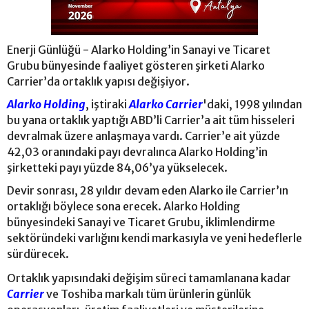
Enerji Günlüğü - Alarko Holding’in Sanayi ve Ticaret
Grubu bünyesinde faaliyet gösteren şirketi Alarko
Carrier’da ortaklık yapısı değişiyor.
Alarko Holding
, iştiraki
Alarko Carrier
'daki, 1998 yılından
bu yana ortaklık yaptığı ABD’li Carrier’a ait tüm hisseleri
devralmak üzere anlaşmaya vardı. Carrier’e ait yüzde
42,03 oranındaki payı devralınca Alarko Holding’in
şirketteki payı yüzde 84,06’ya yükselecek.
Devir sonrası, 28 yıldır devam eden Alarko ile Carrier’ın
ortaklığı böylece sona erecek. Alarko Holding
bünyesindeki Sanayi ve Ticaret Grubu, iklimlendirme
sektöründeki varlığını kendi markasıyla ve yeni hedeflerle
sürdürecek.
Ortaklık yapısındaki değişim süreci tamamlanana kadar
Carrier
ve Toshiba markalı tüm ürünlerin günlük