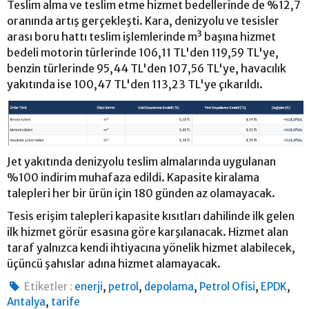
Teslim alma ve teslim etme hizmet bedellerinde de %12,7
oranında artış gerçekleşti. Kara, denizyolu ve tesisler
arası boru hattı teslim işlemlerinde m³ başına hizmet
bedeli motorin türlerinde 106,11 TL'den 119,59 TL'ye,
benzin türlerinde 95,44 TL'den 107,56 TL'ye, havacılık
yakıtında ise 100,47 TL'den 113,23 TL'ye çıkarıldı.
Jet yakıtında denizyolu teslim almalarında uygulanan
%100 indirim muhafaza edildi. Kapasite kiralama
talepleri her bir ürün için 180 günden az olamayacak.
Tesis erişim talepleri kapasite kısıtları dahilinde ilk gelen
ilk hizmet görür esasına göre karşılanacak. Hizmet alan
taraf yalnızca kendi ihtiyacına yönelik hizmet alabilecek,
üçüncü şahıslar adına hizmet alamayacak.
,
,
,
,
,
Etiketler :
enerji
petrol
depolama
Petrol Ofisi
EPDK
,
Antalya
tarife