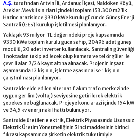
A.Ş.
tarafından Artvin İli, Ardanuç İlçesi, Naldöken Köyü,
Arekler Mevkii sınırları içindeki toplam 153.300 m2’lik
Hazine arazisinde 9330 kWe kurulu gücünde Güneş Enerji
Santrali (GES) kurulup işletilmesi planlanıyor.
Yaklaşık 93 milyon TL değerindeki proje kapsamında
9330 kWe toplam kurulu güce sahip, 20496 adet güneş
modülü, 20 adet inverter kullanılacak. Santralin güvenliği
1 noktadan takip edilecek olup kamera ve tel örgüler ile
çevrili alan 7/24 kayıt altına alınacak. Projenin inşaat
aşamasında 12 kişinin, işletme aşasında ise 1 kişinin
çalıştırılması planlanıyor.
Santralde elde edilen alternatif akım trafo merkezinde
uygun gerilim (voltaj) seviyesine getirilerek elektrik
şebekesine bağlanacak. Projeye konu arazi içinde 154 kW
ve 34,5 kv enerji nakil hattı bulunuyor.
Santralde üretilen elektrik, Elektrik Piyasasında Lisanssız
Elektrik Üretim Yönetmeliğinin 5 inci maddesinin birinci
fıkrası kapsamında şirketin elektrik tüketimiyle