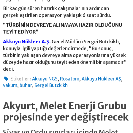
Birkaç gün süren hazırlık çalışmalarının ardından
gerçekleştirilen operasyon yaklaşık 6 saat sürdü.
“TÜRBİNİN DEVREYE ALINMAYA HAZIR OLDUĞUNU
TEYİT EDİYOR”
Akkuyu Nükleer A.Ş.
Genel Müdürü Sergei Butckikh,
konuyla ilgili yaptığı değerlendirmede, “Bu sonuç,
türbinin yaklaşan devreye alma operasyonlarına yüksek
düzeyde hazır olduğunu teyit eden önemli bir aşamadır”
dedi.
,
,
,
Etiketler :
Akkuyu NGS
Rosatom
Akkuyu Nükleer AŞ
,
,
vakum
buhar
Sergei Butckikh
Akyurt, Melet Enerji Grubu
projesinde yer değiştirecek
Sivas ve Ordu sınırları içinde Melet