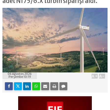
adet N175/6.X türbin siparişi aldı.
06 Ağustos 2026
A+
A-
Perşembe 10:19