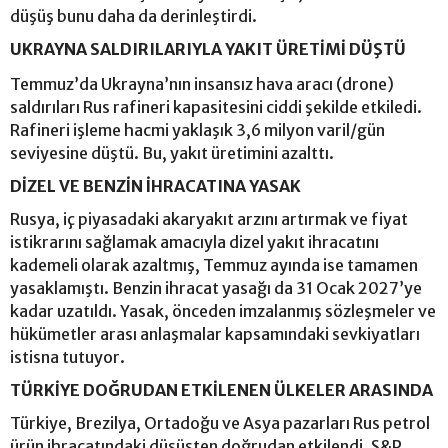
düşüş bunu daha da derinleştirdi.
UKRAYNA SALDIRILARIYLA YAKIT ÜRETİMİ DÜŞTÜ
Temmuz’da Ukrayna’nın insansız hava aracı (drone)
saldırıları Rus rafineri kapasitesini ciddi şekilde etkiledi.
Rafineri işleme hacmi yaklaşık 3,6 milyon varil/gün
seviyesine düştü. Bu, yakıt üretimini azalttı.
DİZEL VE BENZİN İHRACATINA YASAK
Rusya, iç piyasadaki akaryakıt arzını artırmak ve fiyat
istikrarını sağlamak amacıyla dizel yakıt ihracatını
kademeli olarak azaltmış, Temmuz ayında ise tamamen
yasaklamıştı. Benzin ihracat yasağı da 31 Ocak 2027’ye
kadar uzatıldı. Yasak, önceden imzalanmış sözleşmeler ve
hükümetler arası anlaşmalar kapsamındaki sevkiyatları
istisna tutuyor.
TÜRKİYE DOĞRUDAN ETKİLENEN ÜLKELER ARASINDA
Türkiye, Brezilya, Ortadoğu ve Asya pazarları Rus petrol
ürün ihracatındaki düşüşten doğrudan etkilendi. S&P