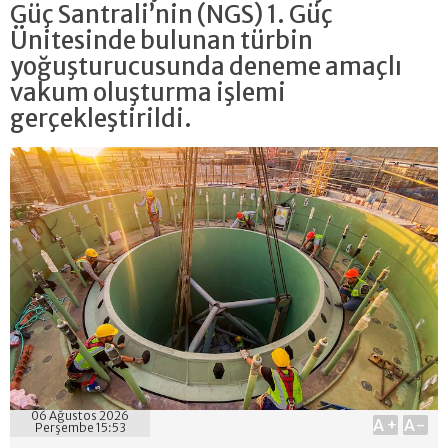
Güç Santrali’nin (NGS) 1. Güç
Ünitesinde bulunan türbin
yoğuşturucusunda deneme amaçlı
vakum oluşturma işlemi
gerçekleştirildi.
06 Ağustos 2026
A+
A-
Perşembe 15:53