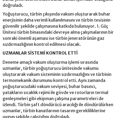
doğruladı.
Yoğuşturucu, türbin çıkışında vakum oluşturarak buhar
enerjisinin daha verimli kullanılmasını ve türbin tesisinin
güvenilir şekilde çalışmasına katkıda bulunuyor. 1. Güç
Ünitesi türbin binasındaki devreye alma çalışmalarının bir
sonraki önemli aşaması ise türbin jeneratörünün gaz
sızdırmazlığının kontrol edilmesi olacak.
UZMANLAR SİSTEMİ KONTROL ETTİ
Deneme amaçlı vakum oluşturma işlemi sırasında
uzmanlar, türbin yoğuşturucu ünitesinde vakumu
oluşturarak vakum sisteminin sızdırmazlığını ve türbinin
termomekanik durumunu kontrol etti. Aynı zamanda
yoğuşturucudaki vakum seviyesi, buhar basıncı,
yatakların sıcaklık rejimi ile gövde ve rotorların termal
genleşmeleri gibi ekipman çalışma parametreleri de
izlendi. Türbin şaft döndürücü aracılığı ile döndürülürken
uzmanlar, türbin kanatlarının tasarım gerekliliklerine
uygun şekilde çalıştığını doğruladı.