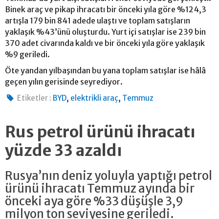
Binek araç ve pikap ihracatı bir önceki yıla göre %124,3
artışla 179 bin 841 adede ulaştı ve toplam satışların
yaklaşık %43’ünü oluşturdu. Yurt içi satışlar ise 239 bin
370 adet civarında kaldı ve bir önceki yıla göre yaklaşık
%9 geriledi.
Öte yandan yılbaşından bu yana toplam satışlar ise hâlâ
geçen yılın gerisinde seyrediyor.
,
,
Etiketler :
BYD
elektrikli araç
Temmuz
Rus petrol ürünü ihracatı
yüzde 33 azaldı
Rusya’nın deniz yoluyla yaptığı petrol
ürünü ihracatı Temmuz ayında bir
önceki aya göre %33 düşüşle 3,9
milyon ton seviyesine geriledi.