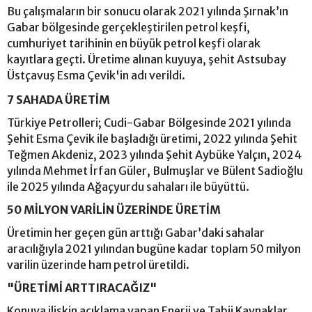
Bu çalışmaların bir sonucu olarak 2021 yılında Şırnak’ın
Gabar bölgesinde gerçekleştirilen petrol keşfi,
cumhuriyet tarihinin en büyük petrol keşfi olarak
kayıtlara geçti. Üretime alınan kuyuya, şehit Astsubay
Üstçavuş Esma Çevik'in adı verildi.
7 SAHADA ÜRETİM
Türkiye Petrolleri; Cudi-Gabar Bölgesinde 2021 yılında
Şehit Esma Çevik ile başladığı üretimi, 2022 yılında Şehit
Teğmen Akdeniz, 2023 yılında Şehit Aybüke Yalçın, 2024
yılında Mehmet İrfan Güler, Bulmuşlar ve Bülent Sadioğlu
ile 2025 yılında Ağaçyurdu sahaları ile büyüttü.
50 MİLYON VARİLİN ÜZERİNDE ÜRETİM
Üretimin her geçen gün arttığı Gabar’daki sahalar
aracılığıyla 2021 yılından bugüne kadar toplam 50 milyon
varilin üzerinde ham petrol üretildi.
"ÜRETİMİ ARTTIRACAĞIZ"
Konuya ilişkin açıklama yapan Enerji ve Tabii Kaynaklar