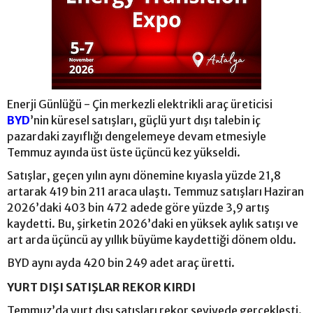
Enerji Günlüğü - Çin merkezli elektrikli araç üreticisi
BYD
’nin küresel satışları, güçlü yurt dışı talebin iç
pazardaki zayıflığı dengelemeye devam etmesiyle
Temmuz ayında üst üste üçüncü kez yükseldi.
Satışlar, geçen yılın aynı dönemine kıyasla yüzde 21,8
artarak 419 bin 211 araca ulaştı. Temmuz satışları Haziran
2026’daki 403 bin 472 adede göre yüzde 3,9 artış
kaydetti. Bu, şirketin 2026’daki en yüksek aylık satışı ve
art arda üçüncü ay yıllık büyüme kaydettiği dönem oldu.
BYD aynı ayda 420 bin 249 adet araç üretti.
YURT DIŞI SATIŞLAR REKOR KIRDI
Temmuz’da yurt dışı satışları rekor seviyede gerçekleşti.