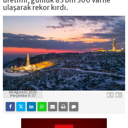
üretimi, günlük 83 bin 300 varile
ulaşarak rekor kırdı.
06 Ağustos 2026
A+
A-
Perşembe 11:37