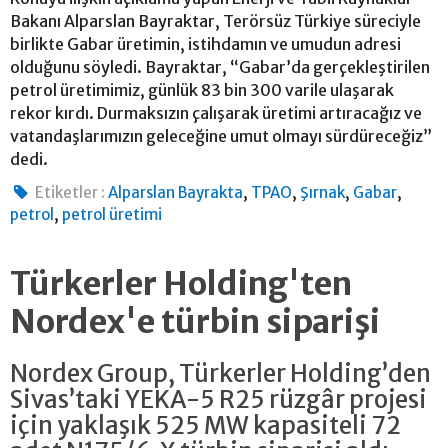
Bakanı Alparslan Bayraktar, Terörsüz Türkiye süreciyle
birlikte Gabar üretimin, istihdamın ve umudun adresi
olduğunu söyledi. Bayraktar, “Gabar’da gerçekleştirilen
petrol üretimimiz, günlük 83 bin 300 varile ulaşarak
rekor kırdı. Durmaksızın çalışarak üretimi artıracağız ve
vatandaşlarımızın geleceğine umut olmayı sürdüreceğiz”
dedi.
,
,
,
,
Etiketler :
Alparslan Bayrakta
TPAO
Şırnak
Gabar
,
petrol
petrol üretimi
Türkerler Holding'ten
Nordex'e türbin siparişi
Nordex Group, Türkerler Holding’den
Sivas’taki YEKA-5 R25 rüzgâr projesi
için yaklaşık 525 MW kapasiteli 72