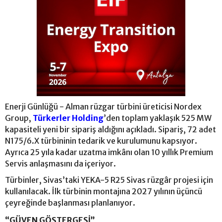
Enerji Günlüğü - Alman rüzgar türbini üreticisi Nordex
Group,
Türkerler Holding
’den toplam yaklaşık 525 MW
kapasiteli yeni bir sipariş aldığını açıkladı. Sipariş, 72 adet
N175/6.X türbininin tedarik ve kurulumunu kapsıyor.
Ayrıca 25 yıla kadar uzatma imkânı olan 10 yıllık Premium
Servis anlaşmasını da içeriyor.
Türbinler, Sivas’taki YEKA-5 R25 Sivas rüzgâr projesi için
kullanılacak. İlk türbinin montajına 2027 yılının üçüncü
çeyreğinde başlanması planlanıyor.
“GÜVEN GÖSTERGESİ”