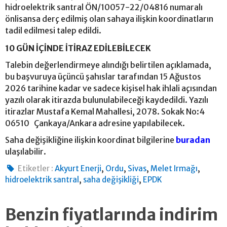
hidroelektrik santral ÖN/10057-22/04816 numaralı
önlisansa derç edilmiş olan sahaya ilişkin koordinatların
tadil edilmesi talep edildi.
10 GÜN İÇİNDE İTİRAZ EDİLEBİLECEK
Talebin değerlendirmeye alındığı belirtilen açıklamada,
bu başvuruya üçüncü şahıslar tarafından 15 Ağustos
2026 tarihine kadar ve sadece kişisel hak ihlali açısından
yazılı olarak itirazda bulunulabileceği kaydedildi. Yazılı
itirazlar Mustafa Kemal Mahallesi, 2078. Sokak No:4
06510 Çankaya/Ankara adresine yapılabilecek.
Saha değişikliğine ilişkin koordinat bilgilerine
buradan
ulaşılabilir.
,
,
,
,
Etiketler :
Akyurt Enerji
Ordu
Sivas
Melet Irmağı
,
,
hidroelektrik santral
saha değişikliği
EPDK
Benzin fiyatlarında indirim