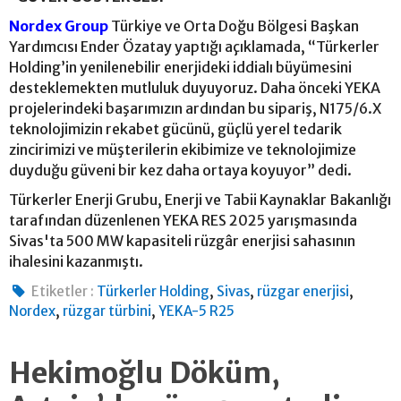
Nordex Group
Türkiye ve Orta Doğu Bölgesi Başkan
Yardımcısı Ender Özatay yaptığı açıklamada, “Türkerler
Holding’in yenilenebilir enerjideki iddialı büyümesini
desteklemekten mutluluk duyuyoruz. Daha önceki YEKA
projelerindeki başarımızın ardından bu sipariş, N175/6.X
teknolojimizin rekabet gücünü, güçlü yerel tedarik
zincirimizi ve müşterilerin ekibimize ve teknolojimize
duyduğu güveni bir kez daha ortaya koyuyor” dedi.
Türkerler Enerji Grubu, Enerji ve Tabii Kaynaklar Bakanlığı
tarafından düzenlenen YEKA RES 2025 yarışmasında
Sivas'ta 500 MW kapasiteli rüzgâr enerjisi sahasının
ihalesini kazanmıştı.
,
,
,
Etiketler :
Türkerler Holding
Sivas
rüzgar enerjisi
,
,
Nordex
rüzgar türbini
YEKA-5 R25
Hekimoğlu Döküm,