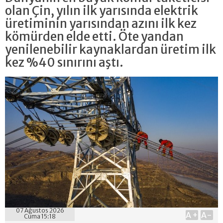
olan Çin, yılın ilk yarısında elektrik
üretiminin yarısından azını ilk kez
kömürden elde etti. Öte yandan
yenilenebilir kaynaklardan üretim ilk
kez %40 sınırını aştı.
07 Ağustos 2026
A+
A-
Cuma 15:18