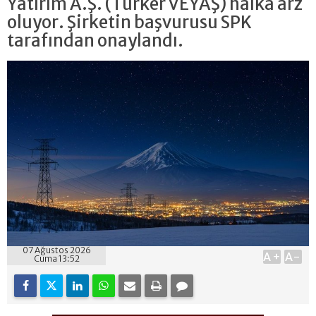
Yatırım A.Ş. (Türker VEYAŞ) halka arz
oluyor. Şirketin başvurusu SPK
tarafından onaylandı.
07 Ağustos 2026
A+
A-
Cuma 13:52