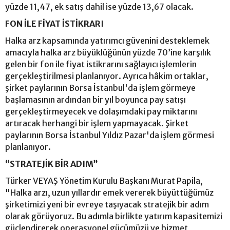
yüzde 11,47, ek satış dahil ise yüzde 13,67 olacak.
FON İLE FİYAT İSTİKRARI
Halka arz kapsamında yatırımcı güvenini desteklemek
amacıyla halka arz büyüklüğünün yüzde 70’ine karşılık
gelen bir fon ile fiyat istikrarını sağlayıcı işlemlerin
gerçekleştirilmesi planlanıyor. Ayrıca hâkim ortaklar,
şirket paylarının Borsa İstanbul'da işlem görmeye
başlamasının ardından bir yıl boyunca pay satışı
gerçekleştirmeyecek ve dolaşımdaki pay miktarını
artıracak herhangi bir işlem yapmayacak. Şirket
paylarının Borsa İstanbul Yıldız Pazar'da işlem görmesi
planlanıyor.
“STRATEJİK BİR ADIM”
Türker VEYAŞ Yönetim Kurulu Başkanı Murat Papila,
"Halka arzı, uzun yıllardır emek vererek büyüttüğümüz
şirketimizi yeni bir evreye taşıyacak stratejik bir adım
olarak görüyoruz. Bu adımla birlikte yatırım kapasitemizi
güçlendirerek operasyonel gücümüzü ve hizmet