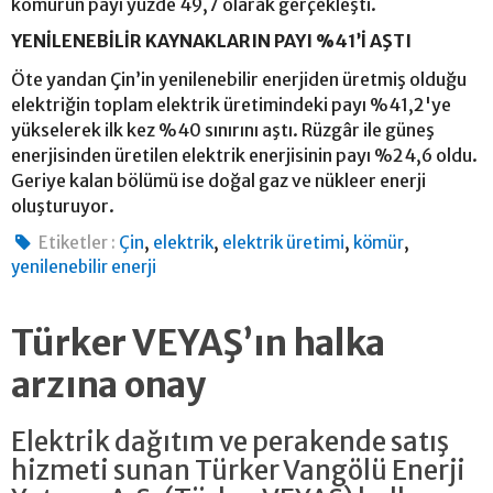
kömürün payı yüzde 49,7 olarak gerçekleşti.
YENİLENEBİLİR KAYNAKLARIN PAYI %41’İ AŞTI
Öte yandan Çin’in yenilenebilir enerjiden üretmiş olduğu
elektriğin toplam elektrik üretimindeki payı %41,2'ye
yükselerek ilk kez %40 sınırını aştı. Rüzgâr ile güneş
enerjisinden üretilen elektrik enerjisinin payı %24,6 oldu.
Geriye kalan bölümü ise doğal gaz ve nükleer enerji
oluşturuyor.
,
,
,
,
Etiketler :
Çin
elektrik
elektrik üretimi
kömür
yenilenebilir enerji
Türker VEYAŞ’ın halka
arzına onay
Elektrik dağıtım ve perakende satış
hizmeti sunan Türker Vangölü Enerji