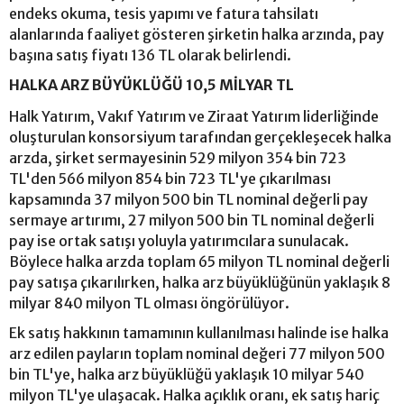
endeks okuma, tesis yapımı ve fatura tahsilatı
alanlarında faaliyet gösteren şirketin halka arzında, pay
başına satış fiyatı 136 TL olarak belirlendi.
HALKA ARZ BÜYÜKLÜĞÜ 10,5 MİLYAR TL
Halk Yatırım, Vakıf Yatırım ve Ziraat Yatırım liderliğinde
oluşturulan konsorsiyum tarafından gerçekleşecek halka
arzda, şirket sermayesinin 529 milyon 354 bin 723
TL'den 566 milyon 854 bin 723 TL'ye çıkarılması
kapsamında 37 milyon 500 bin TL nominal değerli pay
sermaye artırımı, 27 milyon 500 bin TL nominal değerli
pay ise ortak satışı yoluyla yatırımcılara sunulacak.
Böylece halka arzda toplam 65 milyon TL nominal değerli
pay satışa çıkarılırken, halka arz büyüklüğünün yaklaşık 8
milyar 840 milyon TL olması öngörülüyor.
Ek satış hakkının tamamının kullanılması halinde ise halka
arz edilen payların toplam nominal değeri 77 milyon 500
bin TL'ye, halka arz büyüklüğü yaklaşık 10 milyar 540
milyon TL'ye ulaşacak. Halka açıklık oranı, ek satış hariç