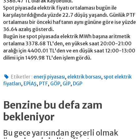
3386.47 TL olarak kaydedildi.
Spot piyasada elektrik fiyatı ortalaması bugün ile
karşılaştırıldığında yüzde 22.7 düşüş yaşandı. Günlük PTF
ortalaması bir önceki haftanın aynı gününe göre ise yüzde
36.64 azalış gösterdi.
Bugün ise spot piyasada elektrik MWh başına aritmetik
ortalama 3378.68 TL'den, en yüksek saat 20:00-21:00
aralığı için 4400.01 TL'den ve en düşük saat 12:00-13:00
dilimi için 1499.98 TL'den işlem gördü.
,
,
Etiketler :
enerji piyasası
elektrik borsası
spot elektrik
,
,
,
,
,
fiyatları
EPİAŞ
PTF
GÖP
GİP
DGP
Benzine bu defa zam
bekleniyor
Bu gece yarısından geçerli olmak