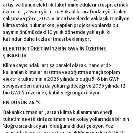
artışı ve bunun elektrik tüketimine etkilerini tespit etmek
üzere bir çalışma yürüttü. Bakanlık tarafından yürütülen
çalışmaya göre; 2025 yılında hanelerde yaklaşık 11 milyon
klima stoku bulunurken, yapılan projeksiyonlarda bu
sayının önümüzdeki 10 yıllık dönemde yaklaşık iki
katından daha fazla artması bekleniyor.
ELEKTRİK TÜKETİMİ 12 BİN GWh’İN ÜZERİNE
ÇIKABİLİR
Klima sayısındaki artışa paralel olarak, hanelerde
kullanılan klimaların ısıtma ve soğutma amaçlı toplam
elektrik tüketiminin 2025 yılında olduğu 5-6 bin GWh
seviyesinden daha da yukarı gideceği ve 2035 yılında 12
bin GWh’in üzerine çıkabileceği öngörülüyor.
EN DÜŞÜK 24 °C
Bakanlık uzmanları, artan klima kullanımının enerji
tüketimine etkisini azaltmanın en kolay yollarından birinin
‘doğru sıcaklık ayarı’ olduğuna dikkat çekiyor. Yaz
aylarında klimaların iç ortam sıcaklığının en düşük 24 °C