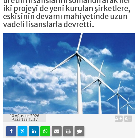
üretim lisanslarını sonlandırarak her
iki projeyi de yeni kurulan şirketlere,
eskisinin devamı mahiyetinde uzun
vadeli lisanslarla devretti.
10 Ağustos 2026
A+
A-
Pazartesi 12:17