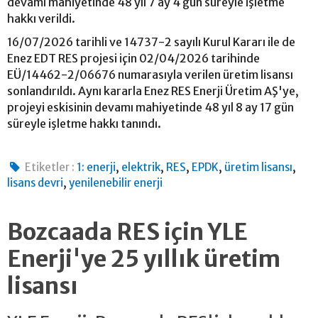
devamı mahiyetinde 48 yıl 7 ay 4 gün süreyle işletme
hakkı verildi.
16/07/2026 tarihli ve 14737-2 sayılı Kurul Kararı ile de
Enez EDT RES projesi için 02/04/2026 tarihinde
EÜ/14462-2/06676 numarasıyla verilen üretim lisansı
sonlandırıldı. Aynı kararla Enez RES Enerji Üretim AŞ'ye,
projeyi eskisinin devamı mahiyetinde 48 yıl 8 ay 17 gün
süreyle işletme hakkı tanındı.
,
,
,
,
,
Etiketler :
1: enerji
elektrik
RES
EPDK
üretim lisansı
,
lisans devri
yenilenebilir enerji
Bozcaada RES için YLE
Enerji'ye 25 yıllık üretim
lisansı