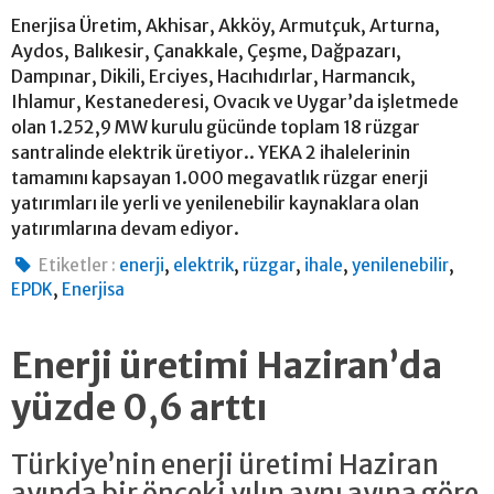
Enerjisa Üretim, Akhisar, Akköy, Armutçuk, Arturna,
Aydos, Balıkesir, Çanakkale, Çeşme, Dağpazarı,
Dampınar, Dikili, Erciyes, Hacıhıdırlar, Harmancık,
Ihlamur, Kestanederesi, Ovacık ve Uygar’da işletmede
olan 1.252,9 MW kurulu gücünde toplam 18 rüzgar
santralinde elektrik üretiyor.. YEKA 2 ihalelerinin
tamamını kapsayan 1.000 megavatlık rüzgar enerji
yatırımları ile yerli ve yenilenebilir kaynaklara olan
yatırımlarına devam ediyor.
,
,
,
,
,
Etiketler :
enerji
elektrik
rüzgar
ihale
yenilenebilir
,
EPDK
Enerjisa
Enerji üretimi Haziran’da
yüzde 0,6 arttı
Türkiye’nin enerji üretimi Haziran
ayında bir önceki yılın aynı ayına göre