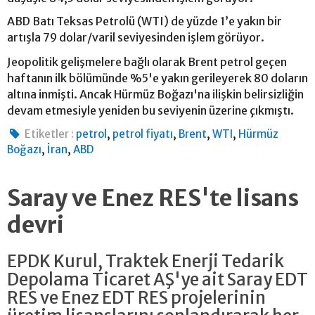
ABD Batı Teksas Petrolü (WTI) de yüzde 1’e yakın bir
artışla 79 dolar/varil seviyesinden işlem görüyor.
Jeopolitik gelişmelere bağlı olarak Brent petrol geçen
haftanın ilk bölümünde %5'e yakın gerileyerek 80 doların
altına inmişti. Ancak Hürmüz Boğazı'na ilişkin belirsizliğin
devam etmesiyle yeniden bu seviyenin üzerine çıkmıştı.
,
,
,
,
Etiketler :
petrol
petrol fiyatı
Brent
WTI
Hürmüz
,
,
Boğazı
İran
ABD
Saray ve Enez RES'te lisans
devri
EPDK Kurul, Traktek Enerji Tedarik
Depolama Ticaret AŞ'ye ait Saray EDT
RES ve Enez EDT RES projelerinin