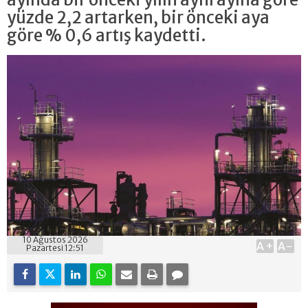
yüzde 2,2 artarken, bir önceki aya
göre % 0,6 artış kaydetti.
10 Ağustos 2026
A+
A-
Pazartesi 12:51