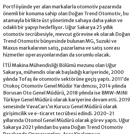
Portföyünde yer alan markalarla otomotiv pazarında
önemli bir konuma sahip olan Doğan Trend Otomotiv, bu
atamayla birlikte üst yönetimde sahaya daha yakın ve
odaklı bir yapıyı hedefliyor. Uğur Sakarya 25 yıllık
otomotiv tecrübesiyle, mevcut görevine ek olarak Doğan
Trend Otomotiv bünyesinde bulunan MG, Suzuki ve
Maxus markalarının satış, pazarlama ve satış sonrası
hizmetler operasyonlarından da sorumlu olacak.
İTÜ Makina Mühendisliği Bölümü mezunu olan Uğur
Sakarya, mühendis olarak başladığı kariyerinde, 2000
yılında Tofaş ile otomotiv sektörüne geçiş yaptı. 2011’de
Otokoç Otomotiv Genel Müdür Yardımcısı, 2014 yılında
Borusan Oto Genel Müdürü, 2018 yılında ise BMW-MINI
Türkiye Genel Müdürü olarak kariyerine devam etti. 2019
senesinde VavaCars’ın Kurucu Genel Müdürü olarak
girişimcilik ve e-ticaret tecrübesi edindi. 2020-21
yıllarında Otomol Genel Müdürü olarak görev yaptı. Uğur
Sakarya 2021 yılından bu yana Doğan Trend Otomotiv
Perakende Operasyonları, Araç Kiralama ve