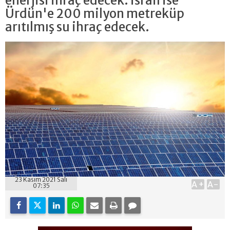
enerjisi ihraç edecek. İsrail ise
Ürdün'e 200 milyon metreküp
arıtılmış su ihraç edecek.
23 Kasım 2021 Salı
A+
A-
07:35