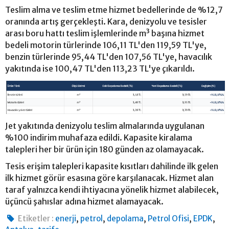
Teslim alma ve teslim etme hizmet bedellerinde de %12,7
oranında artış gerçekleşti. Kara, denizyolu ve tesisler
arası boru hattı teslim işlemlerinde m³ başına hizmet
bedeli motorin türlerinde 106,11 TL'den 119,59 TL'ye,
benzin türlerinde 95,44 TL'den 107,56 TL'ye, havacılık
yakıtında ise 100,47 TL'den 113,23 TL'ye çıkarıldı.
Jet yakıtında denizyolu teslim almalarında uygulanan
%100 indirim muhafaza edildi. Kapasite kiralama
talepleri her bir ürün için 180 günden az olamayacak.
Tesis erişim talepleri kapasite kısıtları dahilinde ilk gelen
ilk hizmet görür esasına göre karşılanacak. Hizmet alan
taraf yalnızca kendi ihtiyacına yönelik hizmet alabilecek,
üçüncü şahıslar adına hizmet alamayacak.
,
,
,
,
,
Etiketler :
enerji
petrol
depolama
Petrol Ofisi
EPDK