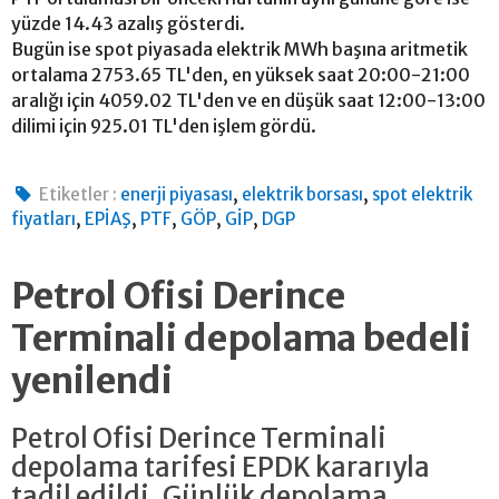
yüzde 14.43 azalış gösterdi.
Bugün ise spot piyasada elektrik MWh başına aritmetik
ortalama 2753.65 TL'den, en yüksek saat 20:00-21:00
aralığı için 4059.02 TL'den ve en düşük saat 12:00-13:00
dilimi için 925.01 TL'den işlem gördü.
,
,
Etiketler :
enerji piyasası
elektrik borsası
spot elektrik
,
,
,
,
,
fiyatları
EPİAŞ
PTF
GÖP
GİP
DGP
Petrol Ofisi Derince
Terminali depolama bedeli
yenilendi
Petrol Ofisi Derince Terminali
depolama tarifesi EPDK kararıyla
tadil edildi. Günlük depolama