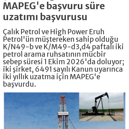
MAPEG'e başvuru süre
uzatımı başvurusu
Çalık Petrol ve High Power Eruh
Petrol'ün müştereken sahip olduğu
K/N49-b ve K/M49-d3,d4 paftalı iki
petrol arama ruhsatının mücbir
sebep süresi 1 Ekim 2026'da doluyor;
iki şirket, 6491 sayılı Kanun uyarınca
iki yıllık uzatma için MAPEG'e
başvurdu.