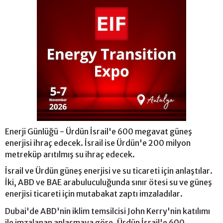
Enerji Günlüğü - Ürdün İsrail'e 600 megavat güneş
enerjisi ihraç edecek. İsrail ise Ürdün'e 200 milyon
metreküp arıtılmış su ihraç edecek.
İsrail ve Ürdün güneş enerjisi ve su ticareti için anlaştılar.
İki, ABD ve BAE arabuluculuğunda sınır ötesi su ve güneş
enerjisi ticareti için mutabakat zaptı imzaladılar.
Dubai'de ABD'nin iklim temsilcisi John Kerry'nin katılımı
ile imzalanan anlaşmaya göre, Ürdün İsrail'e 600