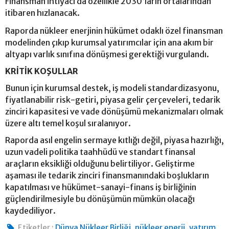
Finansman ihtiyacı da özellikle 2030’ların ortalarından
itibaren hızlanacak.
Raporda nükleer enerjinin hükümet odaklı özel finansman
modelinden çıkıp kurumsal yatırımcılar için ana akım bir
altyapı varlık sınıfına dönüşmesi gerektiği vurgulandı.
KRİTİK KOŞULLAR
Bunun için kurumsal destek, iş modeli standardizasyonu,
fiyatlanabilir risk-getiri, piyasa gelir çerçeveleri, tedarik
zinciri kapasitesi ve vade dönüşümü mekanizmaları olmak
üzere altı temel koşul sıralanıyor.
Raporda asıl engelin sermaye kıtlığı değil, piyasa hazırlığı,
uzun vadeli politika taahhüdü ve standart finansal
araçların eksikliği olduğunu belirtiliyor. Geliştirme
aşaması ile tedarik zinciri finansmanındaki boşlukların
kapatılması ve hükümet-sanayi-finans iş birliğinin
güçlendirilmesiyle bu dönüşümün mümkün olacağı
kaydediliyor.
,
,
Etiketler :
Dünya Nükleer Birliği
nükleer enerji
yatırım