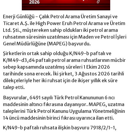
Enerji Günlüğü - Çalık Petrol Arama Üretim Sanayi ve
Ticaret A.Ş. ile High Power Eruh Petrol Arama ve Üretim
Ltd. Şti., müştereken sahip oldukları iki petrol arama
ruhsatının süresinin uzatılması için Maden ve Petrol İşleri
Genel Müdürlüğüne (MAPEG) başvurdu.
Şirketlerin ortak sahip olduğu K/N49-b paftalı ve
K/M49-d3,d4 paftalı petrol arama ruhsatlarının mücbir
sebep kapsamında uzatılmış süreleri 1 Ekim 2026
tarihinde sona erecek. İki şirket, 3 Ağustos 2026 tarihli
dilekçeleriyle her iki ruhsat için de ikişer yıllık ek süre
talep etti.
Başvurular, 6491 sayılı Türk Petrol Kanununun 6 ncı
maddesinin altıncı fıkrasına dayanıyor. MAPEG, uzatma
taleplerini Türk Petrol Kanunu Uygulama Yönetmeliğinin
14 üncü maddesinin birinci fıkrası uyarınca ilan etti.
K/N49-b paftalı ruhsata ilişkin başvuru 7918/2/1-1,