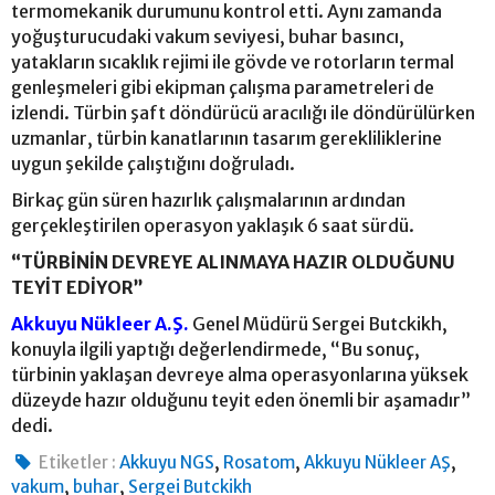
termomekanik durumunu kontrol etti. Aynı zamanda
yoğuşturucudaki vakum seviyesi, buhar basıncı,
yatakların sıcaklık rejimi ile gövde ve rotorların termal
genleşmeleri gibi ekipman çalışma parametreleri de
izlendi. Türbin şaft döndürücü aracılığı ile döndürülürken
uzmanlar, türbin kanatlarının tasarım gerekliliklerine
uygun şekilde çalıştığını doğruladı.
Birkaç gün süren hazırlık çalışmalarının ardından
gerçekleştirilen operasyon yaklaşık 6 saat sürdü.
“TÜRBİNİN DEVREYE ALINMAYA HAZIR OLDUĞUNU
TEYİT EDİYOR”
Akkuyu Nükleer A.Ş.
Genel Müdürü Sergei Butckikh,
konuyla ilgili yaptığı değerlendirmede, “Bu sonuç,
türbinin yaklaşan devreye alma operasyonlarına yüksek
düzeyde hazır olduğunu teyit eden önemli bir aşamadır”
dedi.
,
,
,
Etiketler :
Akkuyu NGS
Rosatom
Akkuyu Nükleer AŞ
,
,
vakum
buhar
Sergei Butckikh