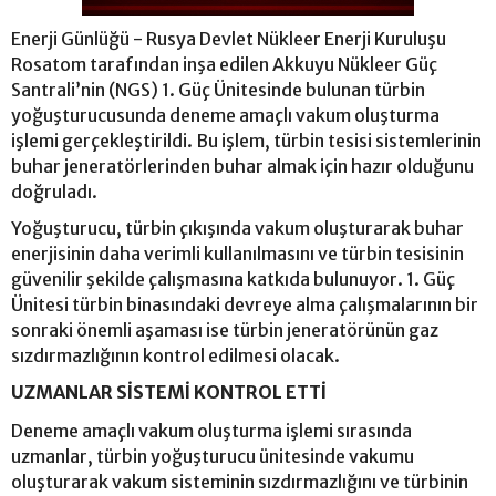
Enerji Günlüğü - Rusya Devlet Nükleer Enerji Kuruluşu
Rosatom tarafından inşa edilen Akkuyu Nükleer Güç
Santrali’nin (NGS) 1. Güç Ünitesinde bulunan türbin
yoğuşturucusunda deneme amaçlı vakum oluşturma
işlemi gerçekleştirildi. Bu işlem, türbin tesisi sistemlerinin
buhar jeneratörlerinden buhar almak için hazır olduğunu
doğruladı.
Yoğuşturucu, türbin çıkışında vakum oluşturarak buhar
enerjisinin daha verimli kullanılmasını ve türbin tesisinin
güvenilir şekilde çalışmasına katkıda bulunuyor. 1. Güç
Ünitesi türbin binasındaki devreye alma çalışmalarının bir
sonraki önemli aşaması ise türbin jeneratörünün gaz
sızdırmazlığının kontrol edilmesi olacak.
UZMANLAR SİSTEMİ KONTROL ETTİ
Deneme amaçlı vakum oluşturma işlemi sırasında
uzmanlar, türbin yoğuşturucu ünitesinde vakumu
oluşturarak vakum sisteminin sızdırmazlığını ve türbinin