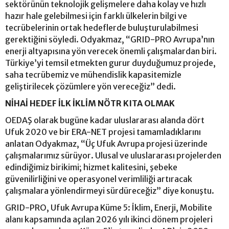
sektörünün teknolojik gelişmelere daha kolay ve hızlı
hazır hale gelebilmesi için farklı ülkelerin bilgi ve
tecrübelerinin ortak hedeflerde buluşturulabilmesi
gerektiğini söyledi. Odyakmaz, “GRID-PRO Avrupa’nın
enerji altyapısına yön verecek önemli çalışmalardan biri.
Türkiye’yi temsil etmekten gurur duyduğumuz projede,
saha tecrübemiz ve mühendislik kapasitemizle
geliştirilecek çözümlere yön vereceğiz” dedi.
NİHAİ HEDEF İLK İKLİM NÖTR KITA OLMAK
OEDAŞ olarak bugüne kadar uluslararası alanda dört
Ufuk 2020 ve bir ERA-NET projesi tamamladıklarını
anlatan Odyakmaz, “Üç Ufuk Avrupa projesi üzerinde
çalışmalarımız sürüyor. Ulusal ve uluslararası projelerden
edindiğimiz birikimi; hizmet kalitesini, şebeke
güvenilirliğini ve operasyonel verimliliği artıracak
çalışmalara yönlendirmeyi sürdüreceğiz” diye konuştu.
GRID-PRO, Ufuk Avrupa Küme 5: İklim, Enerji, Mobilite
alanı kapsamında açılan 2026 yılı ikinci dönem projeleri