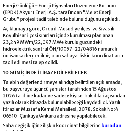
Enerji Günlüğü - Enerji Piyasaları Düzenleme Kurumu
(EPDK) Akyurt Enerji A.Ş. tarafından “Melet Enerji
Grubu” projesi tadil talebinde bulunulduğunu açıkladı.
Açıklamaya göre, Ordu ili Mesudiye ilçesi ve Sivas ili
Koyulhisar ilçesi sınırları içinde kurulması planlanan
23,249 MWm/22,097 MWe kurulu gücündeki
hidroelektrik santral ÖN/10057-22/04816 numaralı
önlisansa derç edilmiş olan sahaya ilişkin koordinatların
tadil edilmesi talep edildi.
10 GÜN İÇİNDE İTİRAZ EDİLEBİLECEK
Talebin değerlendirmeye alındığı belirtilen açıklamada,
bu başvuruya üçüncü şahıslar tarafından 15 Ağustos
2026 tarihine kadar ve sadece kişisel hak ihlali açısından
yazılı olarak itirazda bulunulabileceği kaydedildi. Yazılı
itirazlar Mustafa Kemal Mahallesi, 2078. Sokak No:4
06510 Çankaya/Ankara adresine yapılabilecek.
Saha değişikliğine ilişkin koordinat bilgilerine
buradan