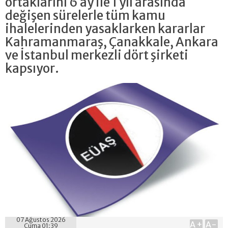
ortaklarını 6 ay ile 1 yıl arasında
değişen sürelerle tüm kamu
ihalelerinden yasaklarken kararlar
Kahramanmaraş, Çanakkale, Ankara
ve İstanbul merkezli dört şirketi
kapsıyor.
07 Ağustos 2026
A+
A-
Cuma 01:39