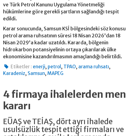
ve Türk Petrol Kanunu Uygulama Yönetmeliği
hükümlerine göre gerekli şartların sağlandığı tespit
edildi.
Karar sonucunda, Samsun KSİ bölgesindeki söz konusu
petrol arama ruhsatının süresi 18 Nisan 2026'dan 18
Nisan 2029'a kadar uzatıldı. Kararda, bölgenin
hidrokarbon potansiyelinin ortaya çıkarılarak ülke
ekonomisine kazandırılmasının amaçlandığı belirtildi.
,
,
,
,
Etiketler :
enerji
petrol
TPAO
arama ruhsatı
,
,
Karadeniz
Samsun
MAPEG
4 firmaya ihalelerden men
kararı
EÜAŞ ve TEİAŞ, dört ayrı ihalede
usulsüzlük tespit ettiği firmaları ve