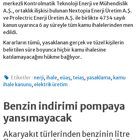
merkezli Kontrolmatik Teknoloji Enerji ve Mühendislik
A.Ş., ortaklık ilişkisi bulunan Nextopia Enerji Üretim A.Ş.
ve Prolectric Enerji Üretim A.Ş. ile birlikte 4734 sayılı
kanun uyarınca 6 ay süreyle tüm kamu ihalelerinden men
edildi.
Kararların tümü, yasaklanan gerçek ve tüzel kişilerin
belirtilen süre boyunca hiçbir kamu ihalesine
katılamayacağını hükme bağlıyor.
,
,
,
,
,
Etiketler :
nerji
ihale
eüaş
teiaş
yasaklama
kamu
,
ihale kanunu
elektrik üretim
Benzin indirimi pompaya
yansımayacak
Akaryakıt türlerinden benzinin litre