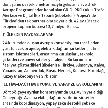
dönüşümü desteklemek amacıyla geliştirilen ve Ufuk
Avrupa Programı’ndan kabul alan GRID-PRO (Akıllı Trafo
Merkezi ve Dijital İkiz Tabanlı Şebekeler) Projesi’nde
Türkiye’den tek partner olarak yer aldı. 42 ay sürecek
projenin toplam bütçesi 10,7 milyon Euro...
11 ÜLKEDEN PAYDAŞLAR VAR
24 kurumdan oluşan Avrupa konsorsiyumu tarafından
yürütülecek projede; elektrik dağıtım şirketleri, iletim
sistemi işletmecileri, araştırma kuruluşları, teknoloji
şirketleri ve üniversiteler yer alıyor. Bu kurumların
faaliyet gösterdikleri ülkeler ise Türkiye, Almanya, İtalya,
Yunanistan, Arnavutluk, Bosna Hersek, Kosova, Karadağ,
Kuzey Makedonya ve Sırbistan.
İLETİM-DAĞITIM UYUMU VE YAPAY ZEKA KULLANIMI
Dört bölgeye ayrılan konsorsiyumda OEDAŞ’ın yer aldığı
Güneydoğu Avrupa ekibi; dağıtım ve iletim şirketleri
arasında koordinasyon, yapay zeka destekli şebeke