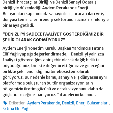
Denizli İhracatçılar Birliği ve Denizli Sanayi Odası iş
birliğiyle düzenlediği Aydem Perakende Enerji
Buluşmaları kapsamında sanayicileri, ihracatçıları ve iş
dünyası temsilcilerini enerji sektörünün uzman isimleriyle
bir araya getirdi.
“DENİZLİ’Yİ SADECE FAALİYET GÖSTERDİĞİMİZ BİR
ŞEHİR OLARAK GÖRMÜYORUZ”
Aydem Enerji Yönetim Kurulu Başkan Yardımcısı Fatma
Elif Yağlı yaptığı değerlendirmede, "Denizli'yi yalnızca
faaliyet gösterdiğimiz bir şehir olarak değil; birlikte
büyüdüğümüz, birlikte değer ürettiğimiz ve geleceğini
birlikte şekillendirdiğimiz bir ekosistem olarak
görüyoruz. Bu nedenle kamu, sanayi ve iş dünyasını aynı
platformda buluşturan bu tür organizasyonların
bölgemizin üretim gücünü ve ortak vizyonunu daha da
güçlendireceğine inanıyoruz." ifadelerini kullandı.
,
,
,
Etiketler :
Aydem Perakende
Denizli
Enerji Buluşmaları
Fatma Elif Yağlı