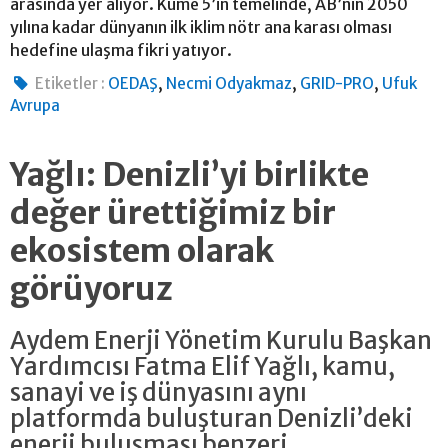
arasında yer alıyor. Küme 5’in temelinde, AB’nin 2050
yılına kadar dünyanın ilk iklim nötr ana karası olması
hedefine ulaşma fikri yatıyor.
,
,
,
Etiketler :
OEDAŞ
Necmi Odyakmaz
GRID-PRO
Ufuk
Avrupa
Yağlı: Denizli’yi birlikte
değer ürettiğimiz bir
ekosistem olarak
görüyoruz
Aydem Enerji Yönetim Kurulu Başkan
Yardımcısı Fatma Elif Yağlı, kamu,
sanayi ve iş dünyasını aynı
platformda buluşturan Denizli’deki
enerji buluşması benzeri