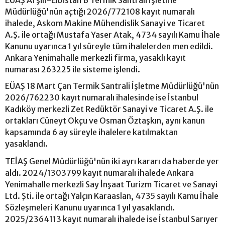
Müdürlüğü'nün açtığı 2026/772108 kayıt numaralı
ihalede, Askom Makine Mühendislik Sanayi ve Ticaret
A.Ş. ile ortağı Mustafa Yaser Atak, 4734 sayılı Kamu İhale
Kanunu uyarınca 1 yıl süreyle tüm ihalelerden men edildi.
Ankara Yenimahalle merkezli firma, yasaklı kayıt
numarası 263225 ile sisteme işlendi.
EÜAŞ 18 Mart Çan Termik Santrali İşletme Müdürlüğü'nün
2026/762230 kayıt numaralı ihalesinde ise İstanbul
Kadıköy merkezli Zet Redüktör Sanayi ve Ticaret A.Ş. ile
ortakları Cüneyt Okçu ve Osman Öztaşkın, aynı kanun
kapsamında 6 ay süreyle ihalelere katılmaktan
yasaklandı.
TEİAŞ Genel Müdürlüğü'nün iki ayrı kararı da haberde yer
aldı. 2024/1303799 kayıt numaralı ihalede Ankara
Yenimahalle merkezli Say İnşaat Turizm Ticaret ve Sanayi
Ltd. Şti. ile ortağı Yalçın Karaaslan, 4735 sayılı Kamu İhale
Sözleşmeleri Kanunu uyarınca 1 yıl yasaklandı.
2025/2364113 kayıt numaralı ihalede ise İstanbul Sarıyer