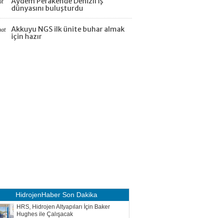
Aydem Perakende Denizli iş
at
dünyasını buluşturdu
Akkuyu NGS ilk ünite buhar almak
aat
için hazır
HidrojenHaber
Son Dakika
HRS, Hidrojen Altyapıları İçin Baker
Hughes ile Çalışacak