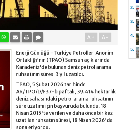
2.
3.
4.
A+
A-
5.
Enerji Günlüğü - Türkiye Petrolleri Anonim
Ortaklığı'nın (TPAO) Samsun açıklarında
Karadeniz'de bulunan deniz petrol arama
ruhsatının süresi 3 yıl uzatıldı.
TPAO, 5 Şubat 2026 tarihinde
AR/TPO/D/F37-b paftalı, 39.414 hektarlık
deniz sahasındaki petrol arama ruhsatının
süre uzatımı için başvuruda bulundu. 18
Nisan 2015'te verilen ve daha önce bir kez
uzatılan ruhsatın süresi, 18 Nisan 2026'da
sona eriyordu.