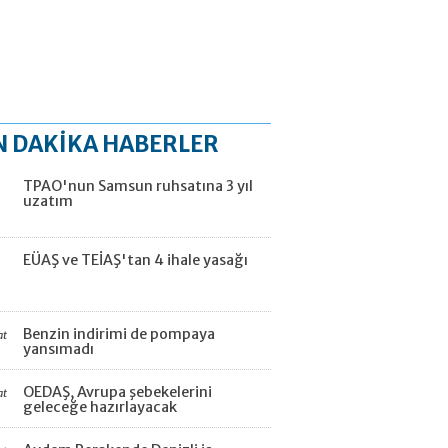
N DAKİKA HABERLER
TPAO'nun Samsun ruhsatına 3 yıl
uzatım
EÜAŞ ve TEİAŞ'tan 4 ihale yasağı
Benzin indirimi de pompaya
at
yansımadı
OEDAŞ, Avrupa şebekelerini
at
geleceğe hazırlayacak