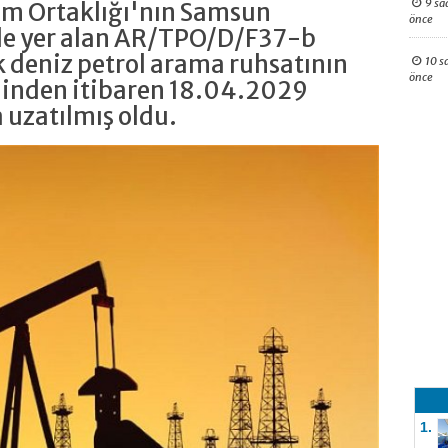
9 sa
im Ortaklığı'nın Samsun
önce
de yer alan AR/TPO/D/F37-b
k deniz petrol arama ruhsatının
10 s
önce
hinden itibaren 18.04.2029
a uzatılmış oldu.
1.