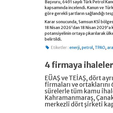
Başvuru, 6491 sayılı Türk Petrol Kan
kapsamında incelendi. Kanun ve Tür
göre gerekli şartların sağlandığı tesp
Karar sonucunda, Samsun KSİ bölgesi
18 Nisan 2026'dan 18 Nisan 2029'a k
potansiyelinin ortaya çıkarılarak ül
belirtildi.
,
,
,
Etiketler :
enerji
petrol
TPAO
ar
4 firmaya ihalele
EÜAŞ ve TEİAŞ, dört ayrı
firmaları ve ortaklarını 
sürelerle tüm kamu ihal
Kahramanmaraş, Çanakk
merkezli dört şirketi ka