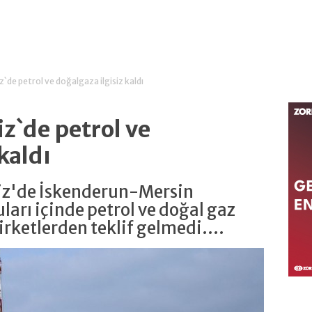
z`de petrol ve doğalgaza ilgisiz kaldı
z`de petrol ve
kaldı
iz'de İskenderun-Mersin
ları içinde petrol ve doğal gaz
irketlerden teklif gelmedi....