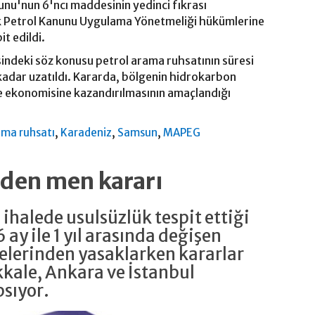
unu'nun 6'ncı maddesinin yedinci fıkrası
k Petrol Kanunu Uygulama Yönetmeliği hükümlerine
it edildi.
ndeki söz konusu petrol arama ruhsatının süresi
adar uzatıldı. Kararda, bölgenin hidrokarbon
ke ekonomisine kazandırılmasının amaçlandığı
,
,
,
ama ruhsatı
Karadeniz
Samsun
MAPEG
rden men kararı
 ihalede usulsüzlük tespit ettiği
6 ay ile 1 yıl arasında değişen
elerinden yasaklarken kararlar
ale, Ankara ve İstanbul
psıyor.