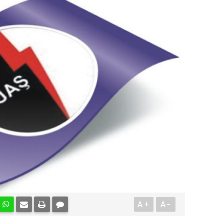
A+
A-