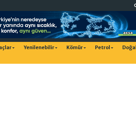
raçlar
Yenilenebilir
Kömür
Petrol
Doğa