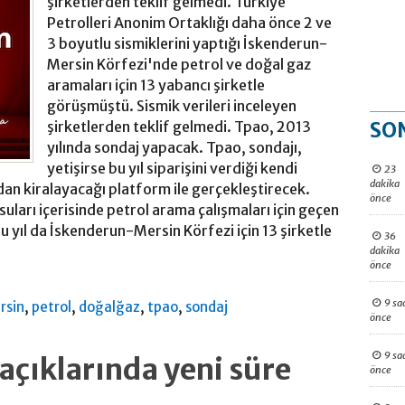
şirketlerden teklif gelmedi. Türkiye
Petrolleri Anonim Ortaklığı daha önce 2 ve
3 boyutlu sismiklerini yaptığı İskenderun-
Mersin Körfezi'nde petrol ve doğal gaz
aramaları için 13 yabancı şirketle
görüşmüştü. Sismik verileri inceleyen
SO
şirketlerden teklif gelmedi. Tpao, 2013
yılında sondaj yapacak. Tpao, sondajı,
yetişirse bu yıl siparişini verdiği kendi
23
dakika
an kiralayacağı platform ile gerçekleştirecek.
önce
suları içerisinde petrol arama çalışmaları için geçen
 Bu yıl da İskenderun-Mersin Körfezi için 13 şirketle
36
dakika
önce
9 sa
,
,
,
,
rsin
petrol
doğalğaz
tpao
sondaj
önce
9 sa
çıklarında yeni süre
önce